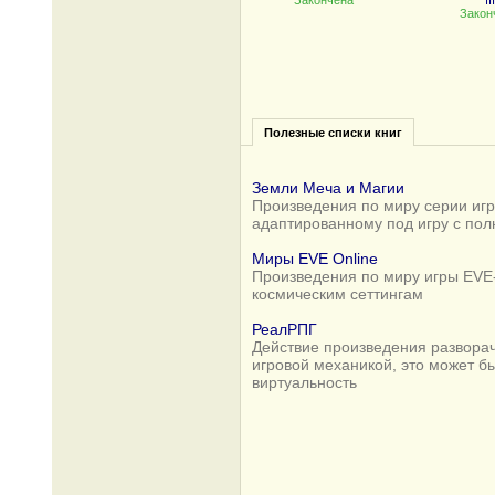
Закончена
III
Закон
Полезные списки книг
Земли Меча и Магии
Произведения по миру серии игр 
адаптированному под игру с по
Миры EVE Online
Произведения по миру игры EVE-
космическим сеттингам
РеалРПГ
Действие произведения разворач
игровой механикой, это может б
виртуальность