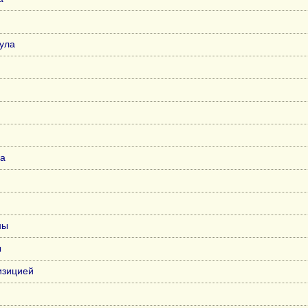
тула
ка
ны
ы
изицией