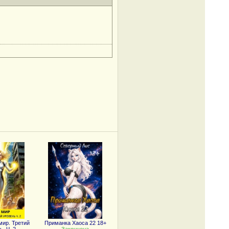
ир. Третий
Приманка Хаоса 22 18+