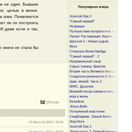
же не один. Бывшие
Популярное вчера
е, целью в жизни.
 и злее. Появляются
Золотой Орк 3
"Самый первый"
ет ли он построить
Незваные
И даже если и так,
Путешествие которого я не хотел
Проект Реставрация. Король Лесов.
Арессия 2 - Новая судьба
Веха
 книга не стала бы
Стальные Волки Крейда
"Самый первый" - 2
Неправильный эльф
Серые туманы Эрантии
Вторая часть Великого похода. От океан
Создатели реальности-3: Крафтер
Царь зверей. Часть 2
ВИКС. Душелов
Великий поход хомяка и жабы
игра в жизнь
Колыбель
QRCode
Эпоха Войн
Потерянный властелин
Скидбладнир : Башня Богов
Игра Кота
10 Августа 2016 / 18 Кб
Золотой Орк 2
Элона часть 3. Темный пантеон
10 Августа 2016 / 20 Кб