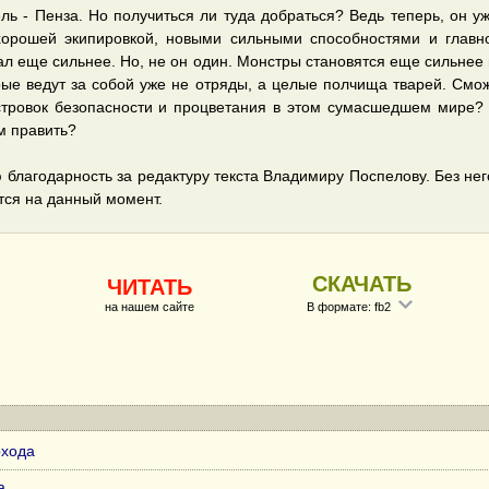
ель - Пенза. Но получиться ли туда добраться? Ведь теперь, он у
хорошей экипировкой, новыми сильными способностями и главно
ал еще сильнее. Но, не он один. Монстры становятся еще сильнее
рые ведут за собой уже не отряды, а целые полчища тварей. Смож
тровок безопасности и процветания в этом сумасшедшем мире? 
м править?
благодарность за редактуру текста Владимиру Поспелову. Без него
тся на данный момент.
СКАЧАТЬ
ЧИТАТЬ
на нашем сайте
В формате: fb2
охода
а