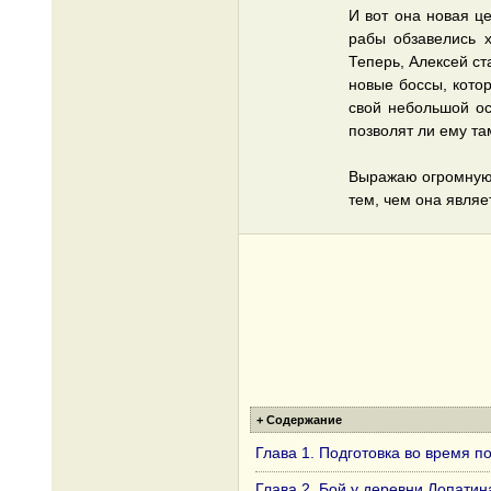
И вот она новая ц
рабы обзавелись 
Теперь, Алексей ст
новые боссы, кото
свой небольшой ос
позволят ли ему та
Выражаю огромную 
тем, чем она являе
+ Содержание
Глава 1. Подготовка во время п
Глава 2. Бой у деревни Лопатин