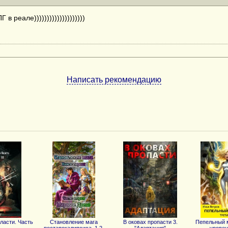
в реале))))))))))))))))))))
Написать рекомендацию
ласти. Часть
Становление мага
В оковах пропасти 3.
Пепельный м