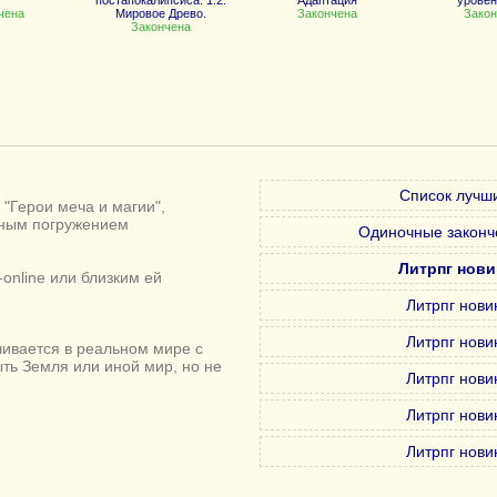
постапокалипсиса. 1.2.
"Адаптация"
уровень
чена
Мировое Древо.
Закончена
Закон
Закончена
Список лучши
"Герои меча и магии",
лным погружением
Одиночные законч
Литрпг нови
online или близким ей
Литрпг нови
Литрпг нови
ивается в реальном мире с
ыть Земля или иной мир, но не
Литрпг нови
Литрпг нови
Литрпг нови