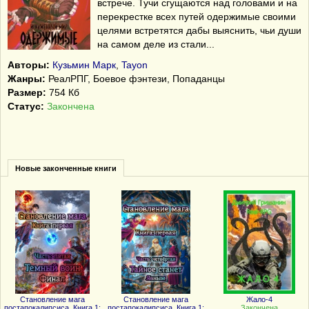
встрече. Тучи сгущаются над головами и на
перекрестке всех путей одержимые своими
целями встретятся дабы выяснить, чьи души
на самом деле из стали...
Авторы:
Кузьмин Марк
,
Tayon
Жанры:
РеалРПГ, Боевое фэнтези, Попаданцы
Размер:
754 Кб
Статус:
Закончена
Новые законченные книги
Становление мага
Становление мага
Жало-4
постапокалипсиса. Книга 1:
постапокалипсиса. Книга 1:
Закончена