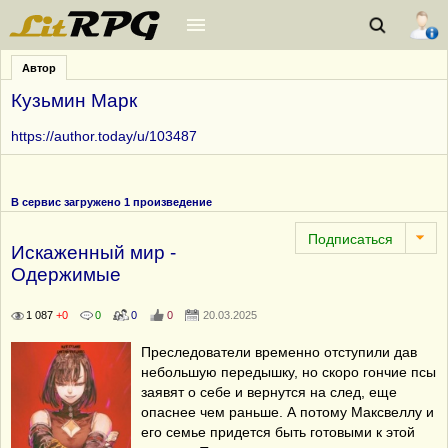
Автор
Кузьмин Марк
https://author.today/u/103487
В сервис загружено 1 произведение
Искаженный мир -
Одержимые
1 087
+0
0
0
0
20.03.2025
Преследователи временно отступили дав
небольшую передышку, но скоро гончие псы
заявят о себе и вернутся на след, еще
опаснее чем раньше. А потому Максвеллу и
его семье придется быть готовыми к этой