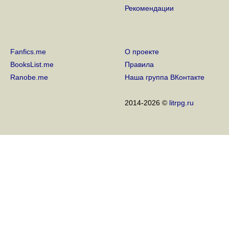
Рекомендации
Fanfics.me
О проекте
BooksList.me
Правила
Ranobe.me
Наша группа ВКонтакте
2014-2026 ©
litrpg.ru