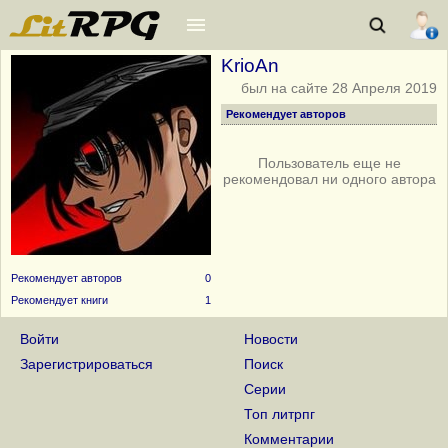
KrioAn
был на сайте 28 Апреля 2019
Рекомендует авторов
Пользователь еще не
рекомендовал ни одного автора
Рекомендует авторов
0
Рекомендует книги
1
Награды - 2
Войти
Новости
2 года на сайте
Зарегистрироваться
Поиск
24 Апреля 2019
Серии
Топ литрпг
1 год на сайте
2 Августа 2018
Комментарии