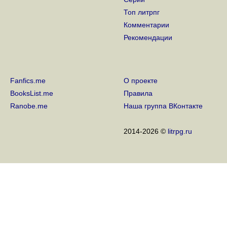
3 года на сайте
Топ литрпг
15 Сентября 2019
Комментарии
2 года на сайте
Рекомендации
15 Сентября 2018
1 год на сайте
15 Сентября 2017
Fanfics.me
О проекте
BooksList.me
Правила
Ranobe.me
Наша группа ВКонтакте
2014-2026 ©
litrpg.ru