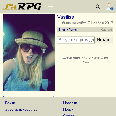
Vasilisa
была на сайте 7 Ноября 2017
Блог
» Поиск
Хэштеги
Здесь еще никто ничего не
писал
Рекомендует авторов
0
Войти
Новости
Рекомендует книги
0
Зарегистрироваться
Поиск
Награды - 3
Серии