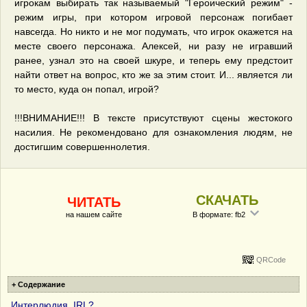
игрокам выбирать так называемый "Героический режим" -
режим игры, при котором игровой персонаж погибает
навсегда. Но никто и не мог подумать, что игрок окажется на
месте своего персонажа. Алексей, ни разу не игравший
ранее, узнал это на своей шкуре, и теперь ему предстоит
найти ответ на вопрос, кто же за этим стоит. И... является ли
то место, куда он попал, игрой?
!!!ВНИМАНИЕ!!! В тексте присутствуют сцены жестокого
насилия. Не рекомендовано для ознакомления людям, не
достигшим совершеннолетия.
СКАЧАТЬ
ЧИТАТЬ
на нашем сайте
В формате: fb2
QRCode
+ Содержание
Интерлюдия. IRL?