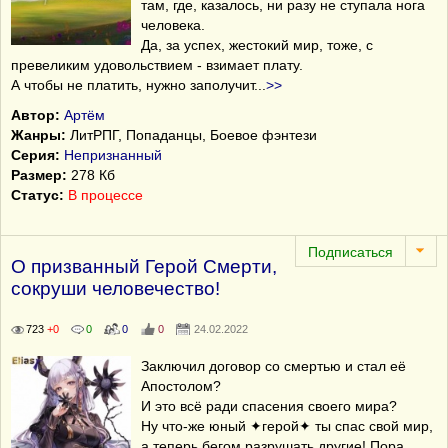
там, где, казалось, ни разу не ступала нога
человека.
Да, за успех, жестокий мир, тоже, с
превеликим удовольствием - взимает плату.
А чтобы не платить, нужно заполучит
...
>>
Автор:
Артём
Жанры:
ЛитРПГ, Попаданцы, Боевое фэнтези
Серия:
Непризнанный
Размер:
278 Кб
Статус:
В процессе
О призванный Герой Смерти,
сокруши человечество!
723
+0
0
0
0
24.02.2022
Заключил договор со смертью и стал её
Апостолом?
И это всё ради спасения своего мира?
Ну что-же юный ✦герой✦ ты спас свой мир,
а теперь бегом разрушать другие! Пора