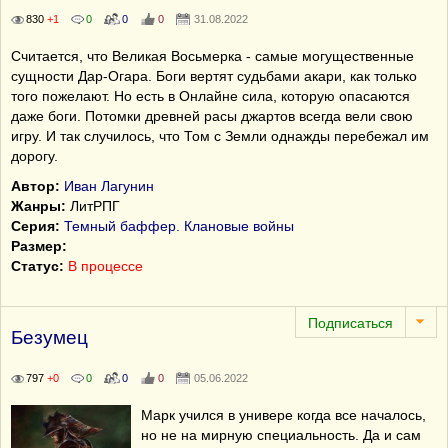
830
+1
0
0
0
31.08.2022
Считается, что Великая Восьмерка - самые могущественные
сущности Дар-Огара. Боги вертят судьбами акари, как только
того пожелают. Но есть в Онлайне сила, которую опасаются
даже боги. Потомки древней расы джартов всегда вели свою
игру. И так случилось, что Том с Земли однажды перебежал им
дорогу.
Автор:
Иван Лагунин
Жанры:
ЛитРПГ
Серия:
Темный баффер. Клановые войны
Размер:
Статус:
В процессе
Безумец
797
+0
0
0
0
05.06.2022
Марк учился в универе когда все началось,
но не на мирную специальность. Да и сам