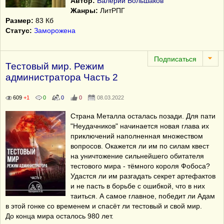
Автор:
Валерий Большаков
Жанры:
ЛитРПГ
Размер:
83 Кб
Статус:
Заморожена
Тестовый мир. Режим
администратора Часть 2
609
+1
0
0
0
08.03.2022
Страна Металла осталась позади. Для пати
"Неудачников" начинается новая глава их
приключений наполненная множеством
вопросов. Окажется ли им по силам квест
на уничтожение сильнейшего обитателя
тестового мира - тёмного короля Фобоса?
Удастся ли им разгадать секрет артефактов
и не пасть в борьбе с ошибкой, что в них
таиться. А самое главное, победит ли Адам
в этой гонке со временем и спасёт ли тестовый и свой мир.
До конца мира осталось 980 лет.