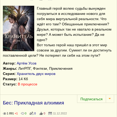
Главный герой волею судьбы вынужден
погрузиться в исследование нового для
себя мира виртуальной реальности. Что
ждёт его там? Обещанные приключения?
Друзья, которых так не хватало в реальном
мире? А может быть испытание? Да не
одно?
Вот только герой наш пришёл в этот мир
совсем за другим. Сумеет ли он достигнуть
поставленной цели? Не потеряет ли себя на этом пути?
Автор:
Артём Усов
Жанры:
ЛитРПГ, Фэнтези, Приключения
Серия:
Хранитель двух миров
Размер:
14 Кб
Статус:
В процессе
Бес: Прикладная алхимия
1 891
+1
0
0
0
11.12.2022