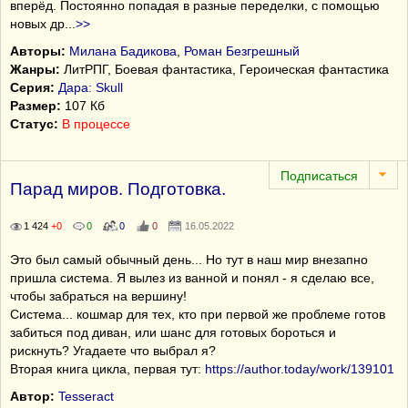
вперёд. Постоянно попадая в разные переделки, с помощью
новых др
...
>>
Авторы:
Милана Бадикова
,
Роман Безгрешный
Жанры:
ЛитРПГ, Боевая фантастика, Героическая фантастика
Серия:
Дара: Skull
Размер:
107 Кб
Статус:
В процессе
Парад миров. Подготовка.
1 424
+0
0
0
0
16.05.2022
Это был самый обычный день... Но тут в наш мир внезапно
пришла система. Я вылез из ванной и понял - я сделаю все,
чтобы забраться на вершину!
Система... кошмар для тех, кто при первой же проблеме готов
забиться под диван, или шанс для готовых бороться и
рискнуть? Угадаете что выбрал я?
Вторая книга цикла, первая тут:
https://author.today/work/139101
Автор:
Tesseract