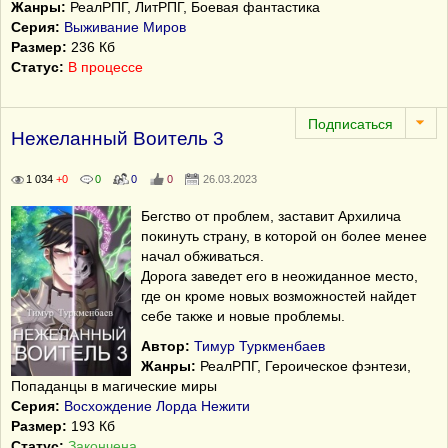
Жанры:
РеалРПГ, ЛитРПГ, Боевая фантастика
Серия:
Выживание Миров
Размер:
236 Кб
Статус:
В процессе
Нежеланный Воитель 3
1 034
+0
0
0
0
26.03.2023
Бегство от проблем, заставит Архилича
покинуть страну, в которой он более менее
начал обживаться.
Дорога заведет его в неожиданное место,
где он кроме новых возможностей найдет
себе также и новые проблемы.
Автор:
Тимур Туркменбаев
Жанры:
РеалРПГ, Героическое фэнтези,
Попаданцы в магические миры
Серия:
Восхождение Лорда Нежити
Размер:
193 Кб
Статус:
Закончена