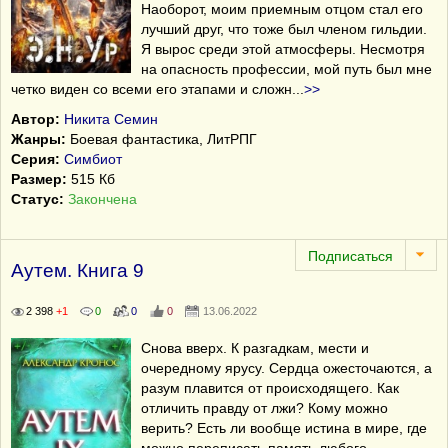
Наоборот, моим приемным отцом стал его
лучший друг, что тоже был членом гильдии.
Я вырос среди этой атмосферы. Несмотря
на опасность профессии, мой путь был мне
четко виден со всеми его этапами и сложн
...
>>
Автор:
Никита Семин
Жанры:
Боевая фантастика
,
ЛитРПГ
Серия:
Симбиот
Размер:
515 Кб
Статус:
Закончена
Аутем. Книга 9
2 398
+1
0
0
0
13.06.2022
Снова вверх. К разгадкам, мести и
очередному ярусу. Сердца ожесточаются, а
разум плавится от происходящего. Как
отличить правду от лжи? Кому можно
верить? Есть ли вообще истина в мире, где