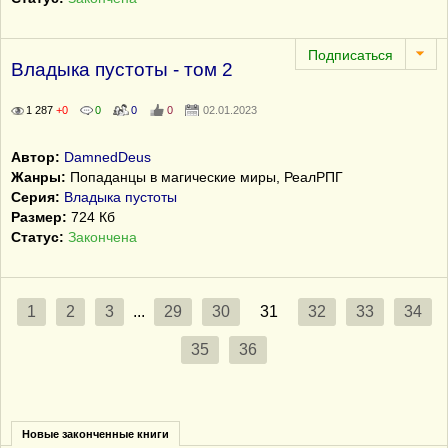
Владыка пустоты - том 2
1 287
+0
0
0
0
02.01.2023
Автор:
DamnedDeus
Жанры:
Попаданцы в магические миры, РеалРПГ
Серия:
Владыка пустоты
Размер:
724 Кб
Статус:
Закончена
1
2
3
...
29
30
31
32
33
34
35
36
Новые законченные книги