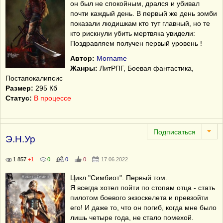
он был не спокойным, дрался и убивал
почти каждый день. В первый же день зомби
показали людишкам кто тут главный, но те
кто рискнули убить мертвяка увидели:
Поздравляем получен первый уровень !
Автор:
Morname
Жанры:
ЛитРПГ, Боевая фантастика,
Постапокалипсис
Размер:
295 Кб
Статус:
В процессе
Э.Н.Ур
1 857
+1
0
0
0
17.06.2022
Цикл "Симбиот". Первый том.
Я всегда хотел пойти по стопам отца - стать
пилотом боевого экзоскелета и превзойти
его! И даже то, что он погиб, когда мне было
лишь четыре года, не стало помехой.