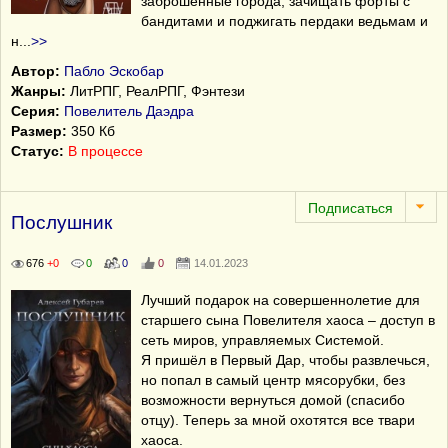
заброшенные города, зачищать форты с
бандитами и поджигать пердаки ведьмам и
н
...
>>
Автор:
Пабло Эскобар
Жанры:
ЛитРПГ, РеалРПГ, Фэнтези
Серия:
Повелитель Даэдра
Размер:
350 Кб
Статус:
В процессе
Послушник
676
+0
0
0
0
14.01.2023
Лучший подарок на совершеннолетие для
старшего сына Повелителя хаоса – доступ в
сеть миров, управляемых Системой.
Я пришёл в Первый Дар, чтобы развлечься,
но попал в самый центр мясорубки, без
возможности вернуться домой (спасибо
отцу). Теперь за мной охотятся все твари
хаоса.