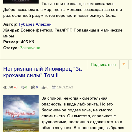
Только они не знают, с кем связались.
Добро пожаловать в мир, где ты можешь возрождаться сотни
раз, если твой разум готов перенести невыносимую боль.
Автор:
Губарев Алексей
Жанры:
Боевое фэнтези, РеалРПГ, Попаданцы в магические
миры
Размер:
405 Кб
Статус:
Закончена
Непризнанный Иномирец "За
крохами силы" Том II
698
+0
0
0
0
16.09.2022
За спиной, некогда - смертельная
опасность, в виде лабиринта. Но это
бесконечное подземелье, не смогло
сломить его. Он выстоял, справился с
трудностями, постоянно отдавая что-то в
обмен за успех. В конце концов, выбрался