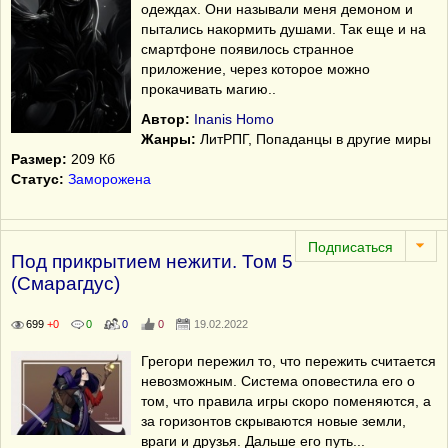
одеждах. Они называли меня демоном и
пытались накормить душами. Так еще и на
смартфоне появилось странное
приложение, через которое можно
прокачивать магию..
Автор:
Inanis Homo
Жанры:
ЛитРПГ
,
Попаданцы в другие миры
Размер:
209 Кб
Статус:
Заморожена
Под прикрытием нежити. Том 5
(Смарагдус)
699
+0
0
0
0
19.02.2022
Грегори пережил то, что пережить считается
невозможным. Система оповестила его о
том, что правила игры скоро поменяются, а
за горизонтов скрываются новые земли,
враги и друзья. Дальше его путь...