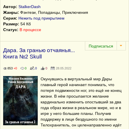
Автор:
StalkerDash
Жанры:
Фэнтези, Попаданцы, Приключения
Серия:
Нежить под прикрытием
Размер:
54 Кб
Статус:
В процессе
Дара. За гранью отчаянья...
Книга №2 Skull
853
+0
0
0
0
28.05.2022
Окунувшись в виртуальный мир Дары
главный герой начинает понимать, что
потеря подвижности ног, это ещё не конец
жизни. В нём просыпается желание
кардинально изменить опостывший за два
года образ жизни в реальном мире, но и в
игре у него большие планы. Получив
поддержку в лице бездушного по имени
Телохранитель, он целенаправленно идёт