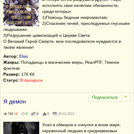
исполнять свои нелёгкие обязанности,
среди которых:
1)Помощь бедным некромантам;
2)Спасение личей, преследуемых гнусными
людишками;
3)Разрушение цивилизаций и Церкви Света.
О Великий Герой-Смерти, мои последователи нуждаются в
твоём явлении!
Автор:
Elias
Жанры:
Попаданцы в магические миры, РеалРПГ, Темное
фэнтези
Размер:
176 Кб
Статус:
В процессе
Я демон
742
+0
0
0
0
28.02.2022
Упал в обморок и очнулся в ином мире,
окруженный людьми в средневековых