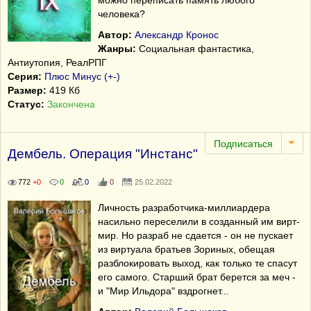
можно переписать память любого
человека?
Автор:
Александр Кронос
Жанры:
Социальная фантастика,
Антиутопия, РеалРПГ
Серия:
Плюс Минус (+-)
Размер:
419 Кб
Статус:
Закончена
Дембель. Операция "Инстанс"
772
+0
0
0
0
25.02.2022
Личность разработчика-миллиардера
насильно переселили в созданный им вирт-
мир. Но разраб не сдается - он не пускает
из виртуала братьев Зориных, обещая
разблокировать выход, как только те спасут
его самого. Старший брат берется за меч -
и "Мир Ильдора" вздрогнет...