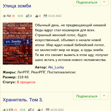
Улица зомби
702
+0
0
0
0
15.02.2022
Обычный день, не предвещающий никакой
беды вдруг стал кошмаром для всех.
Странный женский голос, будто
искусственный, объявил о начале новой
эпохи. Мир ждал новый библейский потоп,
но захлестнёт мир не вода, а орды зомби.
Те же кто сможет выжить в этом аду, получат
шанс встать у истоков нового человечества.
Автор:
Aki_Lucky
Жанры:
ЛитРПГ, РеалРПГ, Постапокалипсис
Размер:
218 Кб
Статус:
В процессе
Хранитель. Том 3.
1 575
+1
0
0
0
10.04.2022