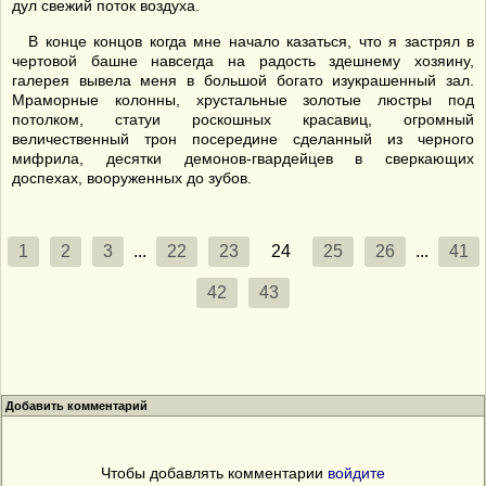
дул свежий поток воздуха.
В конце концов когда мне начало казаться, что я застрял в
чертовой башне навсегда на радость здешнему хозяину,
галерея вывела меня в большой богато изукрашенный зал.
Мраморные колонны, хрустальные золотые люстры под
потолком, статуи роскошных красавиц, огромный
величественный трон посередине сделанный из черного
мифрила, десятки демонов-гвардейцев в сверкающих
доспехах, вооруженных до зубов.
1
2
3
...
22
23
24
25
26
...
41
42
43
Добавить комментарий
Чтобы добавлять комментарии
войдите