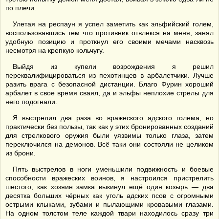
по плечи.
Улетая на респаун я успел заметить как эльфийский голем,
воспользовавшись тем что противник отвлекся на меня, занял
удобную позицию и проткнул его своими мечами насквозь
несмотря на крепкую кольчугу.
Выйдя из купели возрождения я решил
переквалифицироваться из пехотинцев в арбалетчики. Лучше
разить врага с безопасной дистанции. Благо Фурин хороший
арбалет в свое время сваял, да и эльфы неплохие стрелы для
него подогнали.
Я выстрелил два раза во вражеского адского голема, но
практически без пользы, так как у этих бронированных созданий
для стрелкового оружия были уязвимы только глаза, затем
переключился на демонов. Всё таки они состояли не целиком
из брони.
Пять выстрелов в ноги уменьшили подвижность и боевые
способности вражеских воинов, я настроился пристрелить
шестого, как хозяин замка выкинул ещё один козырь — два
десятка больших чёрных как уголь адских псов с огромными
острыми клыками, зубами и пылающими кровавыми глазами.
На одном толстом теле каждой твари находилось сразу три