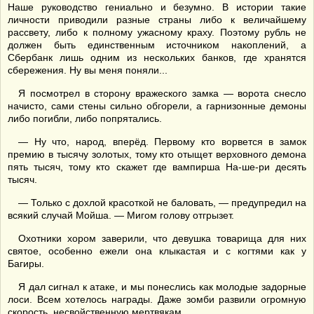
Наше руководство гениально и безумно. В истории такие
личности приводили разные страны либо к величайшему
рассвету, либо к полному ужасному краху. Поэтому рубль не
должен быть единственным источником накоплений, а
Сбербанк лишь одним из нескольких банков, где хранятся
сбережения. Ну вы меня поняли...
Я посмотрел в сторону вражеского замка — ворота снесло
начисто, сами стены сильно обгорели, а гарнизонные демоны
либо погибли, либо попрятались.
— Ну что, народ, вперёд. Первому кто ворвется в замок
премию в тысячу золотых, тому кто отыщет верховного демона
пять тысяч, тому кто скажет где вампирша На-ше-ри десять
тысяч.
— Только с дохлой красоткой не баловать, — предупредил на
всякий случай Мойша. — Мигом голову отгрызет.
Охотники хором заверили, что девушка товарища для них
святое, особенно ежели она клыкастая и с когтями как у
Багиры.
Я дал сигнал к атаке, и мы понеслись как молодые задорные
лоси. Всем хотелось награды. Даже зомби развили огромную
скорость, несвойственную мертвякам.