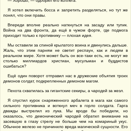
— Хорошо, — одобрил его коллега.
Я хотел включить босса и запретить разделяться, но тут же
понял, что они правы.
Впереди вполне реально наткнуться на засаду или тупик.
Война на два фронта, да ещё в чужом форте, где подмога
приходит только к противнику — плохая идея.
Мы оставили за спиной крылатого воина и двинулись дальше.
Жаль, что этим парням не светит респаун, как и людям в
реальном мире. Хотя может быть он все-таки есть, не могут же
столько миллиардов христиан, мусульман и буддистов
ошибаться?
Ещё один поворот отправил нас в дружеские объятия троих
демонов солдат, подкрепленных демоном магом.
Пехота схватилась за гигантские секиры, а чародей за жезл.
Я спустил курок снаряженного арбалета в мага как самого
сильного противника и воткнул меч в горло солдата. Гарга
дважды выстрелил из лука. Мы вроде бы победили, но
оказалось, что демонический чародей обратил внимание на
засевшую в глазу стрелу не больше чем на комариный укус.
Обычное железо не причинило вреда магической сущности. Его