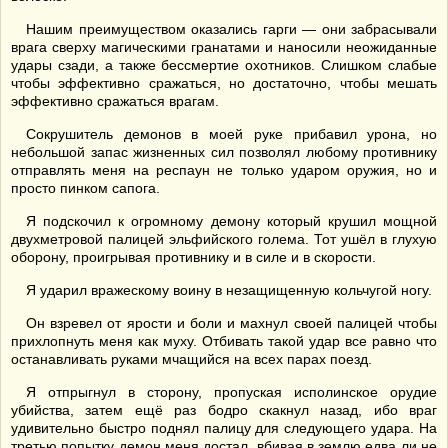
Нашим преимуществом оказались гарги — они забрасывали
врага сверху магическими гранатами и наносили неожиданные
удары сзади, а также бессмертие охотников. Слишком слабые
чтобы эффективно сражаться, но достаточно, чтобы мешать
эффективно сражаться врагам.
Сокрушитель демонов в моей руке прибавил урона, но
небольшой запас жизненных сил позволял любому противнику
отправлять меня на респаун не только ударом оружия, но и
просто пинком сапога.
Я подскочил к огромному демону который крушил мощной
двухметровой палицей эльфийского голема. Тот ушёл в глухую
оборону, проигрывая противнику и в силе и в скорости.
Я ударил вражескому воину в незащищенную кольчугой ногу.
Он взревел от ярости и боли и махнул своей палицей чтобы
прихлопнуть меня как муху. Отбивать такой удар все равно что
останавливать руками мчащийся на всех парах поезд.
Я отпрыгнул в сторону, пропуская исполинское орудие
убийства, затем ещё раз бодро скакнул назад, ибо враг
удивительно быстро поднял палицу для следующего удара. На
третью попытку демон меня достал, вбивая в землю едва ли не