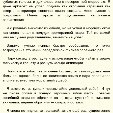
зубастых головы, и двигались они с невероятной скоростью. Я
даже арбалет не успел поднять как огромная страшная как
смерть ветеринара вонючая псина сожрала меня вместе с
потрохами. Очень яркое и однозначно неприятное
впечатление.
Я с руганью выскочил из купели, но не успел и моргнуть оком
как снова попал в желудок прожорливой твари. Той же самой
или её сучьей родственницы, заметить не успел.
Видимо, умные псинки быстро сообразили, что точка
возрождения это некий передвижной филиал собачьего рая.
Пару секунд в респауне я использовал чтобы найти в мешке
магическую гранату и рвануть кольцо активации.
Погибать в зубах твари очень больно, от самоподрыва ещё
больнее, однако, большое количество опыта и пара левел апов
вполне возместили моральный ущерб.
Я выскочил из купели чрезвычайно довольный собой. И тут
же снова попал в полную огромных зубов пасть. Товарки
погибшей твари не обратили на её страшную гибель никакого
внимания, вернее обратили — сожрали остатки.
Я снова потянулся за гранатой, затем ещё раз, существенно