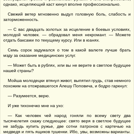
однако, исцеляющий каст кинул вполне профессионально.
Свежий ветер мгновенно выдул головную боль, слабость и
заторможенность.
— С вас двадцать золотых за исцеление в боевых условиях,
молодой человек. — обрадовал меня некромант. — Можете
отдать баксами по текущему курсу. Или в юанях.
Семь сорок задумался о том в какой валюте лучше брать
мзду за оказание медицинских услуг.
— Может быть в рублях, или вы не верите в светлое будущее
нашей страны?
Мойша молодецки втянул живот, выпятил грудь, став немного
похожим на отожравшегося Алешу Поповича, и бодро гаркнул:
— Разумеется, верю.
И уже тихонечко мне на ухо:
— Как человек чей народ гоняли по всему свету два
тысячелетия скажу следующее: свято веря в светлое будущее
не забудь купить ружье, две сотни патронов с картечью на
медведя и пять ящиков тушенки. Ибо, увы, возможны варианты.