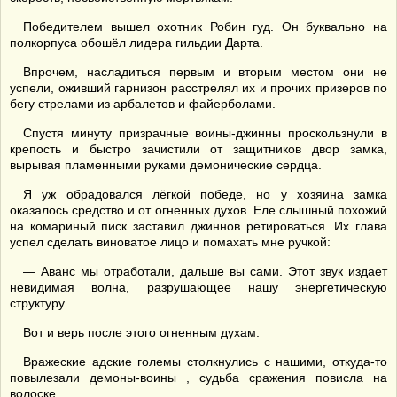
Победителем вышел охотник Робин гуд. Он буквально на
полкорпуса обошёл лидера гильдии Дарта.
Впрочем, насладиться первым и вторым местом они не
успели, оживший гарнизон расстрелял их и прочих призеров по
бегу стрелами из арбалетов и файерболами.
Спустя минуту призрачные воины-джинны проскользнули в
крепость и быстро зачистили от защитников двор замка,
вырывая пламенными руками демонические сердца.
Я уж обрадовался лёгкой победе, но у хозяина замка
оказалось средство и от огненных духов. Еле слышный похожий
на комариный писк заставил джиннов ретироваться. Их глава
успел сделать виноватое лицо и помахать мне ручкой:
— Аванс мы отработали, дальше вы сами. Этот звук издает
невидимая волна, разрушающее нашу энергетическую
структуру.
Вот и верь после этого огненным духам.
Вражеские адские големы столкнулись с нашими, откуда-то
повылезали демоны-воины , судьба сражения повисла на
волоске.