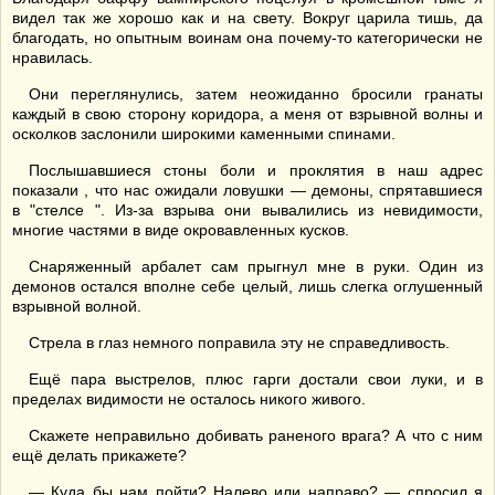
видел так же хорошо как и на свету. Вокруг царила тишь, да
благодать, но опытным воинам она почему-то категорически не
нравилась.
Они переглянулись, затем неожиданно бросили гранаты
каждый в свою сторону коридора, а меня от взрывной волны и
осколков заслонили широкими каменными спинами.
Послышавшиеся стоны боли и проклятия в наш адрес
показали , что нас ожидали ловушки — демоны, спрятавшиеся
в "стелсе ". Из-за взрыва они вывалились из невидимости,
многие частями в виде окровавленных кусков.
Снаряженный арбалет сам прыгнул мне в руки. Один из
демонов остался вполне себе целый, лишь слегка оглушенный
взрывной волной.
Стрела в глаз немного поправила эту не справедливость.
Ещё пара выстрелов, плюс гарги достали свои луки, и в
пределах видимости не осталось никого живого.
Скажете неправильно добивать раненого врага? А что с ним
ещё делать прикажете?
— Куда бы нам пойти? Налево или направо? — спросил я