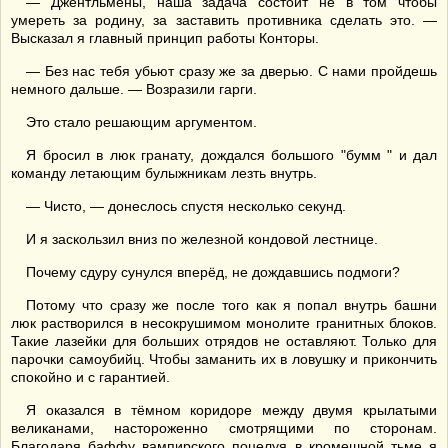
— Джентльмены, наша задача состоит не в том чтобы
умереть за родину, за заставить противника сделать это. —
Высказал я главный принцип работы Конторы.
— Без нас тебя убьют сразу же за дверью. С нами пройдешь
немного дальше. — Возразили гарги.
Это стало решающим аргументом.
Я бросил в люк гранату, дождался большого "бумм " и дал
команду летающим булыжникам лезть внутрь.
— Чисто, — донеслось спустя несколько секунд.
И я заскользил вниз по железной кондовой лестнице.
Почему сдуру сунулся вперёд, не дождавшись подмоги?
Потому что сразу же после того как я попал внутрь башни
люк растворился в несокрушимом монолите гранитных блоков.
Такие лазейки для больших отрядов не оставляют. Только для
парочки самоубийц. Чтобы заманить их в ловушку и прикончить
спокойно и с гарантией.
Я оказался в тёмном коридоре между двумя крылатыми
великанами, настороженно смотрящими по сторонам.
Благодаря баффу вампирского поцелуя в кромешной тьме я