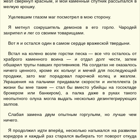
жезл сверкнул красным, и мой каменный спутник рассыпался в
мелкую крошку.
Уцелевшим глазом маг посмотрел в мою сторону.
Я метнул сокрушитель демонов в его горло. Чародей
захрипел и лег со своими товарищами.
Вот я и остался один в самом сердце вражеской твердыни.
Встал на колено возле горстки песка — все что осталось от
храброго каменного воина — и отдал долг чести, затем
обшарил трупы павших противников. На солдатах не оказалось
ничего ценного, кроме их кольчуг и мечей для последующей
продажи, зато маг порадовал парочкой колец и жезлом.
Украшения на пальчики придавали скорости и интеллекта (в
жизни бы мне такие — стал бы вместо убийцы на госокладе
брокером или банкиром), а палка даже в руках такого
неопытного олуха могла выдать несколько дезинтегрирующих
залпов.
Слабая замена двум опытным горгульям, но лучше чем
ничего.
Я продолжил идти вперёд, несколько натыкался на развилки
коридора и каждый раз старался выбирать тот поворот откуда