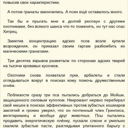
повысив свои характеристики.
А потом гранаты закончились. А псин ещё оставалось много.
Так бы и прыгать мне в долгий респаун с другими
охотниками, без всякого шанса что-то поменять, но тут нас спас
Хитрец.
Заметив концентрацию адских псов возле купели
возрождения, он приказал своим гаргам разбомбить их
магическими гранатами.
Три десятка взрывов разметали по сторонам адских тварей
на тысячи кровавых кусочков.
Охотники снова похватали луки, арбалеты и стали
оглядываться вокруг в поисках кому помочь дружественным
огнём.
Поблизости сразу три пса пытались добраться до Мойши,
защищенного силовым куполом. Некромант нервно перебирал
свой мешок в поисках эффективных против зубастых кошмаров
заклятий и громко уверял, что он почтенный член Гринписа,
вегетарианец и вообще друг животных. Псы пытались
продавить энергетическую плёнку, пускали слюни и умильно
скалили зубастые пасти, разглядывая упитанного барыгу с