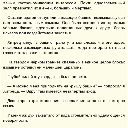
явным гастрономическим интересом. Почти одновременный
залп превратил их в ежей, больших и мёртвых.
Остатки врагов отступили в высокую башню, возвышавшуюся
над всем остальным замком. Она была сложена из огромных
чёрных блоков, идеально подогнанных друг к другу. Дверь
исчезла под воздействием заклятия.
Хитрец кинул в башню гранату, и мы сложили в его адрес
несколько заковыристых ругательств, когда протерли от пыли
глаза и отплевались от песка.
На твердом чёрном граните спаянных в единое целое блоках
взрыв не оставил ни малейшей царапины.
Грубой силой эту твердыню было не взять.
— А можно меня приподнять на крышу башни? — попросил я
Хитреца. — Вдруг там имеется незапертый вход.
Двое гарг в три мгновения вознесли меня на сотню метров
ввысь.
У меня аж дух захватило от вида стремительно удаляющейся
поверхности.