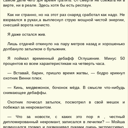
самом деле чего зря время тратить. От смерти не сбежать ни в
вирте, ни в реале. Здесь хотя бы есть респаун.
Как ни странно, но на этот раз снаряд сработал как надо. Не
взорвался в руках,а выплеснул струю мощной чистой энергии,
снесшей ворота начисто.
Я даже остался жив.
Лишь отдачей откинуло на пару метров назад и хорошенько
долбануло затылком о булыжник.
Я поймал временный дебафф Оглушение. Минус 50
процентов ко всем характеристикам на четверть часа.
— Вставай, барин, пришло время жатвы, — бодро крикнул
охотник Винни плюх.
— Кинь, медвежонок, бочонок мёда. В смысле что-нибудь
снимающее дебаффы.
Охотник почесал затылок, посмотрел в свой мешок и
побежал за некромантом.
— Что за новости, с каких это пор я , честный
дипломированный некромант, записался в лечилки? — Мойша
возмущался громко и размахивал руками очень экспрессивно,