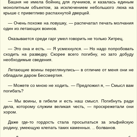
Башня не имела бойниц для лучников, и казалась единым
монолитным объектом, за исключением небольшого люка на
крыше с приветливо распахнутой дверцей.
— Очень похоже на ловушку, — распечатал печать молчания
один из летающих воинов.
Оказывается среди гарг умел говорить не только Хитрец.
— Это она и есть. — Я усмехнулся. — Но надо попробовать
сходить на разведку. Скорее всего погибну, но зато добуду
необходимые сведения.
Летающие воины переглянулись— в отличие от меня они не
обладали даром Бессмертия.
— Можете со мною не ходить. — Предложил я, — Смысл вам
погибать?
— Мы воины, в гибели и есть наш смысл. Погибнуть ради
дела, которому служим великая честь, — проскрежетали они
хором.
Даже где-то гордость стала просыпаться за эльфийскую
родину, умеющую клепать таких каменных. .. болванов.