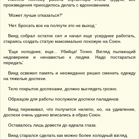
произведения приходилось делать с вдохновением.
'Может лучше отказаться?'
'Нет. Бросать все на полпути это не выход.'
Виид собрал остаток сил и начал еще усерднее работать,
стараясь создать статую максимально похожую на Союн.
'Еще холоднее, еще... Убийца! Точно. Взгляд пылающий
недоверием и ненавистью к людям. Надо постараться
передать'.
Виид освежил память и неожиданно решил сменить одежду
на тяжелые доспехи.
Тело покрытое доспехами, должно выглядеть грозно.
Образцом для работы послужили доспехи паладинов.
Виид переживал, что получится нелепо, но, на удивление,
доспехи очень удачно вписались в образ Союн.
Оставалось лишь довести до идеала глаза.
Виид старался сделать как можно более холодный взгляд.