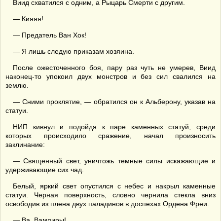
Виид схватился с одним, а Рыцарь Смерти с другим.
— Кияяя!
— Предатель Ван Хок!
— Я лишь следую приказам хозяина.
После ожесточенного боя, пару раз чуть не умерев, Виид
наконец-то упокоил двух монстров и без сил свалился на
землю.
— Сними проклятие, — обратился он к Альберону, указав на
статуи.
НИП кивнул и подойдя к паре каменных статуй, среди
которых происходило сражение, начал произносить
заклинание:
— Священный свет, уничтожь темные силы искажающие и
удерживающие сих чад.
Белый, яркий свет опустился с небес и накрыл каменные
статуи. Черная поверхность, словно чернила стекла вниз
освободив из плена двух паладинов в доспехах Ордена Фреи.
— Ва..Вампиры!