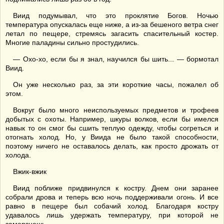
Виид подумывал, что это проклятие Богов. Ночью
температура опускалась еще ниже, а из-за бешеного ветра снег
летал по пещере, стремясь загасить спасительный костер.
Многие паладины сильно простудились.
— Охо-хо, если бы я знал, научился бы шить... — бормотал
Виид.
Он уже несколько раз, за эти короткие часы, пожалел об
этом.
Вокруг было много неиспользуемых предметов и трофеев
добытых с охоты. Например, шкуры волков, если бы имелся
навык то он смог бы сшить теплую одежду, чтобы согреться и
отогнать холод. Но, у Виида не было такой способности,
поэтому ничего не оставалось делать, как просто дрожать от
холода.
Вжик-вжик
Виид поближе придвинулся к костру. Днем они заранее
собрали дрова и теперь всю ночь поддерживали огонь. И все
равно в пещере был собачий холод. Благодаря костру
удавалось лишь удержать температуру, при которой не