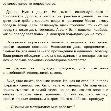
осталось какое-то недовольство.
Деньги. Нужны деньги. Не золото, использующиеся в
Королевской дороге, а настоящие, реальные деньги. Так как
даже если добыть хорошие вещи, в провинции Морта некому
продать товар. Если развернуть здесь торговлю, то никто не
поедет в такую даль торговать. А если бы и нашелся храбрец,
как он преодолеет полчища монстров поджидающих на пути?
Оставалось пораскинуть головой и подумать, как можно
пройти задание поскорее. Невозможно даже предположить,
сколько бы времени зайняло прохождение в одиночку. Поэтому,
Виид решил объединить силы с паладинами и постараться как
можно больше прокачать скульптурное мастерство.
— Дерево не подойдет, придется, для повышения
способностей, использовать камень.
Виид стал искать большие камни. Но, как ни странно, в горах
покрытых снегом, это было нелегко сделать. Он подумывал
начать вырезать в самой скале, но решил, что это опасно и
займет слишком много времени. К тому же, работая под
пронзительным холодным ветром, легко заработать простуду.
— С каким же материалом мне работать?