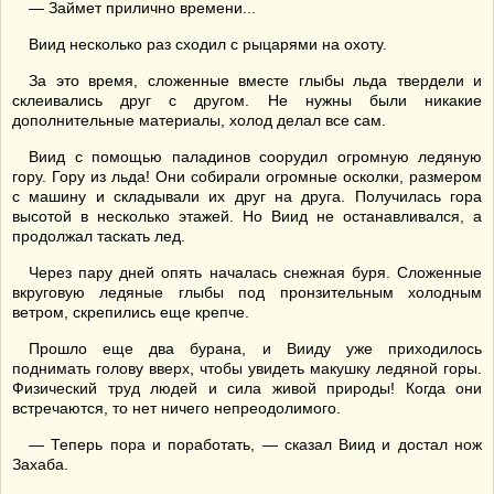
— Займет прилично времени...
Виид несколько раз сходил с рыцарями на охоту.
За это время, сложенные вместе глыбы льда твердели и
склеивались друг с другом. Не нужны были никакие
дополнительные материалы, холод делал все сам.
Виид с помощью паладинов соорудил огромную ледяную
гору. Гору из льда! Они собирали огромные осколки, размером
с машину и складывали их друг на друга. Получилась гора
высотой в несколько этажей. Но Виид не останавливался, а
продолжал таскать лед.
Через пару дней опять началась снежная буря. Сложенные
вкруговую ледяные глыбы под пронзительным холодным
ветром, скрепились еще крепче.
Прошло еще два бурана, и Вииду уже приходилось
поднимать голову вверх, чтобы увидеть макушку ледяной горы.
Физический труд людей и сила живой природы! Когда они
встречаются, то нет ничего непреодолимого.
— Теперь пора и поработать, — сказал Виид и достал нож
Захаба.