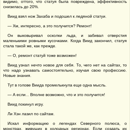
видимо, оттого, что статуя была повреждена, эффективность
снизилась до 20%.
Виид взял нож Захаба и подошел к ледяной статуи.
— Хм, интересно, а это получится? Ремонт!
Он выковыривал осколки льда, и забивал отверстия
маленькими ровными кусочками. Когда Виид закончил, статуя
стала такой же, как прежде.
— О, ремонт статуй тоже возможен!
Виид узнал нечто новое для себя. То, чего нет на сайтах, то
что надо узнавать самостоятельно, изучая свою профессию.
Новые знания.
Тут в голове Виида промелькнула еще одна мысль.
— А если... Вполне возможно, что и это получится!
Виид покинул игру.
Ли Хэн лазил по сайтам.
Искал информацию о легендах Северного полюса, о
монстрах, живущих в холодных регионах. Если создать их