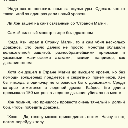
'Надо как-то повысить опыт за скульптуры. Сделать что-то
такое, чтоб за один раз дали новый уровень...'
Ли Хэн зашел на сайт связанный со 'Страной Магии'.
Самый сильный монстр в игре был драконом.
Когда Хэн играл в Страну Магии, то и сам убил несколько
драконов. Это было далеко не просто, монстры обладали
великолепной защитой, разнообразнейшими приемами и
ужасными магическими атаками, такими, например, как
дыхание огнем.
Хотя он дошел в Стране Магии до высшего уровня, но без
помощи волшебных предметов и секретных приемчиков, Хэн
бы никогда в одиночку не справился бы с драконами. Среди
которых отметился и ледяной дракон Кайдес! Его длина
превышала 150 метров, а ледяное дыхание убивало на месте.
Хэн помнил, что пришлось провести очень тяжелый и долгий
бой, чтобы победить дракона.
'Хвост... Да, голову можно присоединить потом. Начну с ног,
потом перейду к телу'.