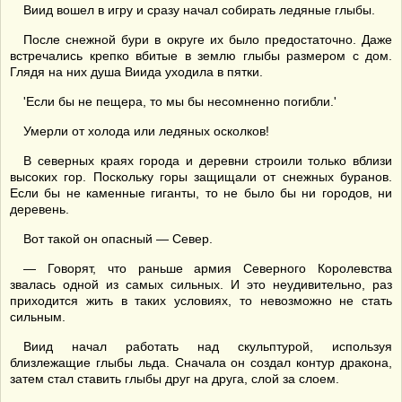
Виид вошел в игру и сразу начал собирать ледяные глыбы.
После снежной бури в округе их было предостаточно. Даже
встречались крепко вбитые в землю глыбы размером с дом.
Глядя на них душа Виида уходила в пятки.
'Если бы не пещера, то мы бы несомненно погибли.'
Умерли от холода или ледяных осколков!
В северных краях города и деревни строили только вблизи
высоких гор. Поскольку горы защищали от снежных буранов.
Если бы не каменные гиганты, то не было бы ни городов, ни
деревень.
Вот такой он опасный — Север.
— Говорят, что раньше армия Северного Королевства
звалась одной из самых сильных. И это неудивительно, раз
приходится жить в таких условиях, то невозможно не стать
сильным.
Виид начал работать над скульптурой, используя
близлежащие глыбы льда. Сначала он создал контур дракона,
затем стал ставить глыбы друг на друга, слой за слоем.