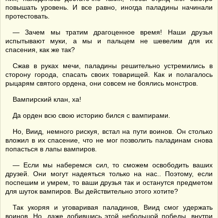
повышать уровень. И все равно, иногда паладины начинали
протестовать.
— Зачем мы тратим драгоценное время! Наши друзья
испытывают муки, а мы и пальцем не шевелим для их
спасения, как же так?
Сжав в руках мечи, паладины решительно устремились в
сторону города, спасать своих товарищей. Как и полагалось
рыцарям святого ордена, они совсем не боялись монстров.
Вампирский клан, ха!
Да орден всю свою историю бился с вампирами.
Но, Виид, немного рискуя, встал на пути воинов. Он столько
вложил в их спасение, что не мог позволить паладинам снова
попасться в лапы вампиров.
— Если мы наберемся сил, то сможем освободить ваших
друзей. Они могут надеяться только на нас.. Поэтому, если
поспешим и умрем, то ваши друзья так и останутся предметом
для шуток вампиров. Вы действительно этого хотите?
Так укоряя и уговаривая паладинов, Виид смог удержать
воинов. Но, даже добившись этой небольшой победы, внутри