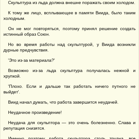
Скульптура из льда должна внешне поражать своим холодом.
К тому же лицо, всплывающее в памяти Виида, было таким
холодным.
Он не мог повторяться, поэтому принял решение создать
истинный образ Союн.
Но во время работы над скульптурой, у Виида возникли
дурные предчувствия.
'Это из-за материала?'
Возможно из-за льда скульптура получалась нежной и
хрупкой.
'Плохо. Если и дальше так работать ничего путного не
выйдет'.
Виид начал думать, что работа завершится неудачей.
Неудачное произведение!
Неудача для скульптора — это очень болезненно. Слава и
репутация снизятся.
Именно поэтому работа скульптора столь трудна, все