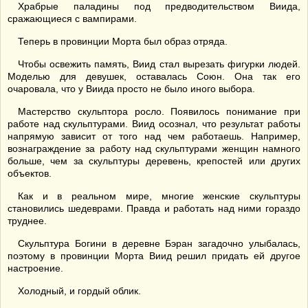
Храбрые паладины под предводительством Виида,
сражающиеся с вампирами.
Теперь в провинции Морта был образ отряда.
Чтобы освежить память, Виид стал вырезать фигурки людей.
Моделью для девушек, оставалась Союн. Она так его
очаровала, что у Виида просто не было иного выбора.
Мастерство скульптора росло. Появилось понимание при
работе над скульптурами. Виид осознал, что результат работы
напрямую зависит от того над чем работаешь. Например,
вознаграждение за работу над скульптурами женщин намного
больше, чем за скульптуры деревень, крепостей или других
объектов.
Как и в реальном мире, многие женские скульптуры
становились шедеврами. Правда и работать над ними гораздо
труднее.
Скульптура Богини в деревне Бэран загадочно улыбалась,
поэтому в провинции Морта Виид решил придать ей другое
настроение.
Холодный, и гордый облик.