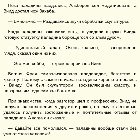
Пока паладины наедались, Альберон сел медитировать, а
Виид достал нож Захаба.
— Вжик-вжик. — Раздавались звуки обработки скульптуры.
Когда паладины закончили есть, то увидели в руках Виида
готовую статуэтку паладина борющегося со злым духом.
— Удивительный талант. Очень красиво, — завороженно
глядя, сказал один из них.
— Это мое хобби, — скромно произнес Виид.
Богиня Фрея символизировала плодородие, богатство и
красоту. Поэтому с самого начала паладины хорошо отнеслись
к Вииду. Он был скульптором, восхваляющим красоту, и
поваром, чья еда символ богатства.
При знакомстве, когда разговор шел о профессиях, Виид не
получал расположения у других игроков, но ему с легкостью
удалось получить восторженные и почтительные отзывы от
паладинов. А когда он сказал:
— Давайте все помолимся, — паладины вообще стали без
ума от этого человека!