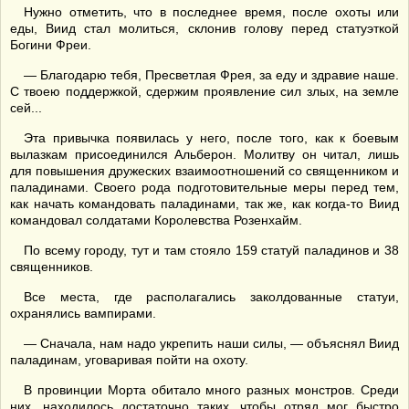
Нужно отметить, что в последнее время, после охоты или
еды, Виид стал молиться, склонив голову перед статуэткой
Богини Фреи.
— Благодарю тебя, Пресветлая Фрея, за еду и здравие наше.
С твоею поддержкой, сдержим проявление сил злых, на земле
сей...
Эта привычка появилась у него, после того, как к боевым
вылазкам присоединился Альберон. Молитву он читал, лишь
для повышения дружеских взаимоотношений со священником и
паладинами. Своего рода подготовительные меры перед тем,
как начать командовать паладинами, так же, как когда-то Виид
командовал солдатами Королевства Розенхайм.
По всему городу, тут и там стояло 159 статуй паладинов и 38
священников.
Все места, где располагались заколдованные статуи,
охранялись вампирами.
— Сначала, нам надо укрепить наши силы, — объяснял Виид
паладинам, уговаривая пойти на охоту.
В провинции Морта обитало много разных монстров. Среди
них, находилось достаточно таких, чтобы отряд мог быстро