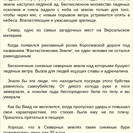
земле наступил ледяной ад. Бесчисленное множество ледяных
осколков и снега падало с неба на землю только для того,
чтобы через миг, с новым порывом ветра устремится опять в
небеса. Впечатляющие и ужасающие зрелище.
Север, одно из самых загадочных мест на Версальском
материке.
Когда появился рекламный ролик Королевской дороги под
названием 'Фантастические Земли', ни один человек не остался
равнодушным.
Бесконечные снежные северные земли над которыми бушуют
ледяные ветра. Вызов для людей ищущих славы и адреналина.
Знали бы эти люди, что находиться посреди этого буйства
равнялось самоубийству. От дикого холода руки и ноги
замерзали, а осколки льда беспорядочно били по телу и вы
умирали.
Как бы Виид не веселился, когда пропускал удары и повышал
свои характеристики, это стихия была ему не по плечу.
Пришлось прятаться в пещере.
Хорошо, что в Северных землях такие снежные бури
поднимались лишь раз 30 в год.