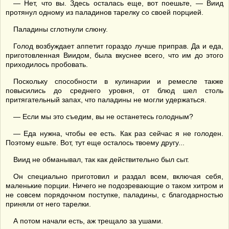
— Нет, что вы. Здесь осталась еще, вот поешьте, — Виид
протянул одному из паладинов тарелку со своей порцией.
Паладины сглотнули слюну.
Голод возбуждает аппетит гораздо лучше приправ. Да и еда,
приготовленная Виидом, была вкуснее всего, что им до этого
приходилось пробовать.
Поскольку способности в кулинарии и ремесле также
повысились до среднего уровня, от блюд шел столь
притягательный запах, что паладины не могли удержаться.
— Если мы это съедим, вы не останетесь голодным?
— Еда нужна, чтобы ее есть. Как раз сейчас я не голоден.
Поэтому ешьте. Вот, тут еще осталось твоему другу...
Виид не обманывал, так как действительно был сыт.
Он специально приготовил и раздал всем, включая себя,
маленькие порции. Ничего не подозревающие о таком хитром и
не совсем порядочном поступке, паладины, с благодарностью
приняли от него тарелки.
А потом начали есть, аж трещало за ушами.