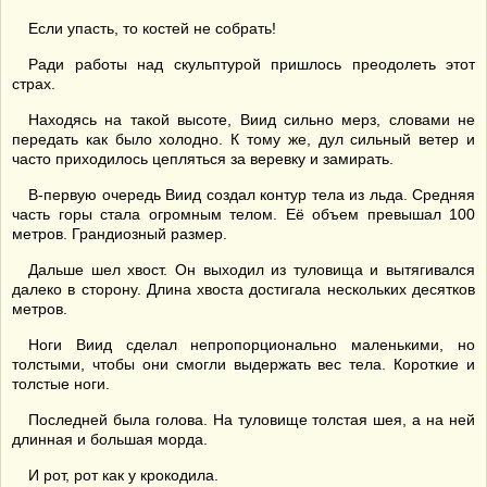
Если упасть, то костей не собрать!
Ради работы над скульптурой пришлось преодолеть этот
страх.
Находясь на такой высоте, Виид сильно мерз, словами не
передать как было холодно. К тому же, дул сильный ветер и
часто приходилось цепляться за веревку и замирать.
В-первую очередь Виид создал контур тела из льда. Средняя
часть горы стала огромным телом. Её объем превышал 100
метров. Грандиозный размер.
Дальше шел хвост. Он выходил из туловища и вытягивался
далеко в сторону. Длина хвоста достигала нескольких десятков
метров.
Ноги Виид сделал непропорционально маленькими, но
толстыми, чтобы они смогли выдержать вес тела. Короткие и
толстые ноги.
Последней была голова. На туловище толстая шея, а на ней
длинная и большая морда.
И рот, рот как у крокодила.