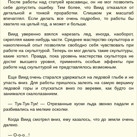
После работы над статуей красавицы, он не мог позволить
себе допустить ошибку. Тем более, что Виид отказался от
детальной и тонкой проработки. Слишком уж масштаб
впечатлял. Если делать все очень подробно, то работы бы
хватило на целый год, а может и больше.
Виид уверенно взялся нарезать лед, иногда, наоборот,
скрепляя какие-нибудь части. Среднее мастерство скульптора и
накопленный опыт позволяли свободно себя чувствовать при
работе на скульптурой. Теперь он мог делать такие скульптуры,
какие хотел. Правда, пока уровень мастерства скульптора не
достиг высшего уровня, применять особые эффекты при
работе над скульптурой не представлялось возможным.
Еще Виид очень старался удержаться на ледовой глыбе и не
упасть вниз. Для работы пришлось залезть на самую вершину
ледовой горы и спускаться вниз по веревке, как будто он
занимался скалолазанием.
— Тук-Тук-Тук! — Отрезанные куски льда звонко падали и
разбивались на мелкие осколки.
Когда Виид смотрел вниз, ему казалось, что до земли очень
далеко.
— О-о-о...!