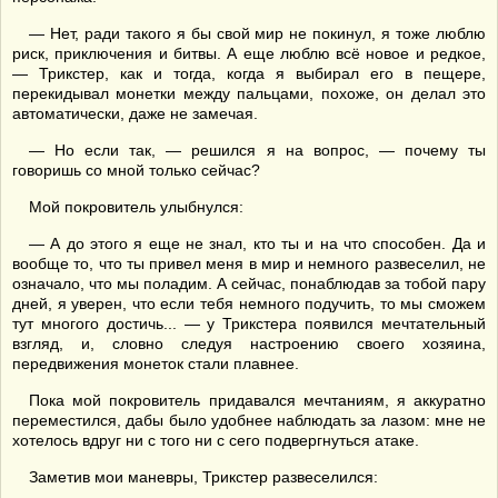
— Нет, ради такого я бы свой мир не покинул, я тоже люблю
риск, приключения и битвы. А еще люблю всё новое и редкое,
— Трикстер, как и тогда, когда я выбирал его в пещере,
перекидывал монетки между пальцами, похоже, он делал это
автоматически, даже не замечая.
— Но если так, — решился я на вопрос, — почему ты
говоришь со мной только сейчас?
Мой покровитель улыбнулся:
— А до этого я еще не знал, кто ты и на что способен. Да и
вообще то, что ты привел меня в мир и немного развеселил, не
означало, что мы поладим. А сейчас, понаблюдав за тобой пару
дней, я уверен, что если тебя немного подучить, то мы сможем
тут многого достичь... — у Трикстера появился мечтательный
взгляд, и, словно следуя настроению своего хозяина,
передвижения монеток стали плавнее.
Пока мой покровитель придавался мечтаниям, я аккуратно
переместился, дабы было удобнее наблюдать за лазом: мне не
хотелось вдруг ни с того ни с сего подвергнуться атаке.
Заметив мои маневры, Трикстер развеселился: