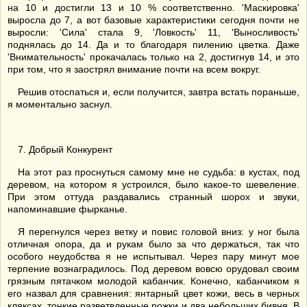
на 10 и достигли 13 и 10 % соответственно. 'Маскировка'
выросла до 7, а вот базовые характеристики сегодня почти не
выросли: 'Сила' стала 9, 'Ловкость' 11, 'Выносливость'
поднялась до 14. Да и то благодаря пилению цветка. Даже
'Внимательность' прокачалась только на 2, достигнув 14, и это
при том, что я заострял внимание почти на всем вокруг.
Решив отоспаться и, если получится, завтра встать пораньше,
я моментально заснул.
7. Добрый Конкурент
На этот раз проснуться самому мне не судьба: в кустах, под
деревом, на котором я устроился, было какое-то шевеление.
При этом оттуда раздавались странный шорох и звуки,
напоминавшие фырканье.
Я перегнулся через ветку и повис головой вниз: у ног была
отличная опора, да и рукам было за что держаться, так что
особого неудобства я не испытывал. Через пару минут мое
терпение вознаградилось. Под деревом вовсю орудовал своим
грязным пятачком молодой кабанчик. Конечно, кабанчиком я
его назвал для сравнения: янтарный цвет кожи, весь в черных
кляксах, тонкие разветвленные рожки и два небольших бивня. В