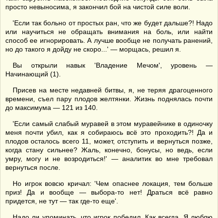
просто невыносима, я закончил бой на чистой силе воли.
'Если так больно от простых ран, что же будет дальше?! Надо
или научиться не обращать внимания на боль, или найти
способ ее игнорировать. А лучше вообще не получать ранений,
но до такого я дойду не скоро...' — морщась, решил я.
Вы открыли навык 'Владение Мечом', уровень —
Начинающий (1).
Присев на месте недавней битвы, я, не теряя драгоценного
времени, съел пару плодов желтянки. Жизнь поднялась почти
до максимума — 121 из 140.
'Если самый слабый муравей в этом муравейнике в одиночку
меня почти убил, как я собираюсь всё это проходить?! Да и
плодов осталось всего 11, может, отступить и вернуться позже,
когда стану сильнее? Жаль, конечно, бонусы, но ведь, если
умру, могу и не возродиться!' — аналитик во мне требовал
вернуться после.
Но игрок вовсю кричал: 'Чем опаснее локация, тем больше
приз! Да и вообще — выбора-то нет! Драться всё равно
придется, не тут — так где-то еще'.
Надо ли упоминать, что игрок победил. Как всегда. Я люблю