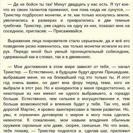
— Да не бойся ты так! Минут двадцать у нас есть. Я тут кое-
что из своих талантов применил, они пока сюда не сунутся, —
Трикстер подбросил монетки, и те, как только коснулись земли,
увеличились в размерах и превратились в две темные
тумбочки. Трикстер, уже садясь на одну из них, показал мне на
соседнюю, пригласив: — Присаживайся.
Выражение лица покровителя стало серьезным, да и всё его
поведение резко изменилось, как только монетки исчезли из его
рук. Передо мной был умный проницательный собеседник,
сдержанный как в словах, так и в движениях.
— Мои достижения в этом мире зависят от тебя, — начал
Трикстер. — Естественно, в будущем будут другие Пришедшие,
выбравшие меня, но на ближайший год это только ты. И этот
год очень важен, он дает мне фору перед теми, кого не
выбрали в этот раз. Но и конкурентов у меня предостаточно, и
некоторые из них имеют не одного выбравшего, а гораздо
больше. Естественно, чем сильнее и могущественнее я, тем
больше возможностей и влияния будет у тебя. Так что, мой
дорогой Мартес, я кровно заинтересован в твоем развитии. Но,
увы, я ограничен договором с миром и могу пока сделать
немногое. К сожалению, мои навыки владения обычным
оружием скромные или даже, скорее, смешные. Но что знаю,
тебе покажу, — Трикстер поднялся и, сделав шаг, приложил