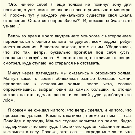
'Ого, ничего себе! Я еще толком не покинул зону для
новичков, а уже помог появлению нового уникального монстра.
И, похоже, тут у каждого уникального существа своя шкала
отношения. Остается вопрос 'Зачем?'. И, похоже, сейчас я это
узнаю...'
Вепрь во время моего внутреннего монолога с нетерпением
переминался с одного копыта на другое, всем видом требуя
моего внимания. Я жестом показал, что я с ним. Убедившись,
что это так, вепрь, буквально прогибая под себя кусты,
направился вглубь леса. Я, естественно, в отличие от вепря,
смотрел, куда ступаю, но старался не отставать.
Минут через пятнадцать мы оказались у огромного холма.
Мангул какое-то время обнюхивал разные большие камни,
прилегавшие к основанию холма, после чего, словно
определившись, выбрал один из самых больших и, отойдя
метров на сто, сделал разгон и со всей дури долбанул его
лбом.
Я совсем не ожидал ни того, что вепрь сделал, и ни того, что
произошло дальше. Камень откатился, прямо за ним — лаз.
Подойдя к проходу, Мангул стукнул копытом по земле, будто
подчеркивая, что мне туда. После чего сделал кабаний книксен
и скрылся в лесу. Похоже, этот лаз — награда мне за то, что