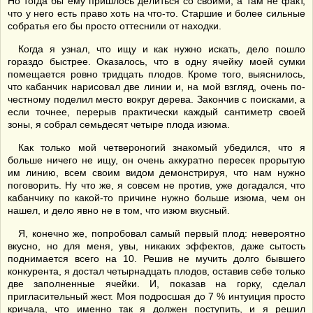
Но тогда бы ему пришлось делиться со своими, а там не факт,
что у него есть право хоть на что-то. Старшие и более сильные
собратья его бы просто оттеснили от находки.
Когда я узнал, что ищу и как нужно искать, дело пошло
гораздо быстрее. Оказалось, что в одну ячейку моей сумки
помещается ровно тридцать плодов. Кроме того, выяснилось,
что кабанчик нарисовал две линии и, на мой взгляд, очень по-
честному поделил место вокруг дерева. Закончив с поисками, а
если точнее, перерыв практически каждый сантиметр своей
зоны, я собрал семьдесят четыре плода изюма.
Как только мой четвероногий знакомый убедился, что я
больше ничего не ищу, он очень аккуратно пересек прорытую
им линию, всем своим видом демонстрируя, что нам нужно
поговорить. Ну что же, я совсем не против, уже догадался, что
кабанчику по какой-то причине нужно больше изюма, чем он
нашел, и дело явно не в том, что изюм вкусный.
Я, конечно же, попробовал самый первый плод: невероятно
вкусно, но для меня, увы, никаких эффектов, даже сытость
поднимается всего на 10. Решив не мучить долго бывшего
конкурента, я достал четырнадцать плодов, оставив себе только
две заполненные ячейки. И, показав на горку, сделал
пригласительный жест. Моя подросшая до 7 % интуиция просто
кричала, что именно так я должен поступить, и я решил