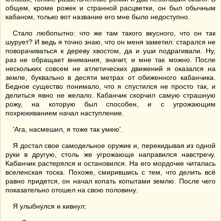
общем, кроме рожек и странной расцветки, он был обычным
кабаном, только вот название его мне было недоступно.
Стало любопытно: что же там такого вкусного, что он так
шурует? И ведь я точно знаю, что он меня заметил: старался не
поворачиваться к дереву хвостом, да и уши подрагивали. Ну,
раз не обращает внимания, значит, и мне так можно. После
нескольких совсем не атлетических движений я оказался на
земле, буквально в десяти метрах от обиженного кабанчика.
Бедное существо понимало, что я спустился не просто так, и
делиться явно не желало. Кабанчик скорчил самую страшную
рожу, на которую был способен, и с угрожающим
похрюкиванием начал наступление.
'Ага, насмешил, я тоже так умею'.
Я достал свое самодельное оружие и, перекидывая из одной
руки в другую, столь же угрожающе направился навстречу.
Кабанчик растерялся и остановился. На его мордочке читалась
вселенская тоска. Похоже, смирившись с тем, что делить всё
равно придется, он начал копать копытами землю. После чего
показательно отошел на свою половину.
Я улыбнулся и кивнул: