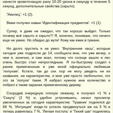
нанести кровоточащую рану 10-20 урона в секунду в течение 5
секунд, дополнительные свойства (скрыто).
'Умелец': +1 (2).
Вами получен навык 'Идентификация предметов': +1 (1).
Супер, я даже не ожидал, что так хорошо выйдет. Только
почему всё скрыто и скрыто?! Я, конечно, понимаю, что ничего
еще не умею. Но обидно до жути! Хожу как ежик в тумане.
Но долго грустить я не умел. 'Внутренние часы', которые
сегодня уже подросли до 14, сообщили мне, что уже вечер, о
чем я, конечно, и сам знал, потому что солнце зашло и лес
очень быстро стал непроглядным. Я по-быстрому сходил к
ранее примеченным и уже мной официально любимым
'лопухам'. Кстати, так до сих пор не могу увидеть ни их
названия, ни характеристик, и мне уже просто любопытно, что
это за 'лопухи' такие. Я набрал нужное мне количество и
побрел к также заранее примеченному дереву.
Соорудив очередную плохую лежанку, я получил +1 % к
'Скауту' (2 %) и, удобно устроившись, начал просмотр
увеличенных за сегодня характеристик. 'Травник' поднялся до
68 %, 'Интуиция' когда-то успела продвинуться аж на 3 % и
теперь равнялась 7 %, 'Легкая поступь' и 'Тихий шаг' поднялись