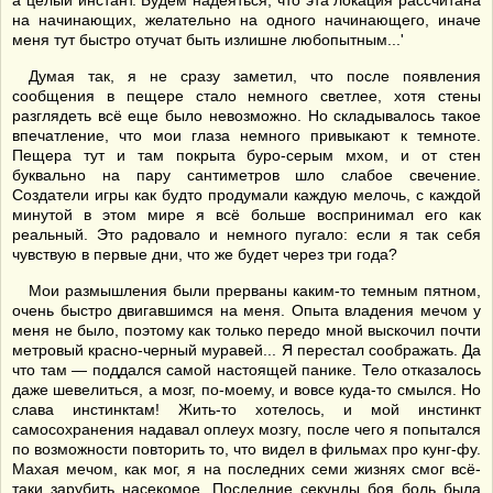
а целый инстант. Будем надеяться, что эта локация рассчитана
на начинающих, желательно на одного начинающего, иначе
меня тут быстро отучат быть излишне любопытным...'
Думая так, я не сразу заметил, что после появления
сообщения в пещере стало немного светлее, хотя стены
разглядеть всё еще было невозможно. Но складывалось такое
впечатление, что мои глаза немного привыкают к темноте.
Пещера тут и там покрыта буро-серым мхом, и от стен
буквально на пару сантиметров шло слабое свечение.
Создатели игры как будто продумали каждую мелочь, с каждой
минутой в этом мире я всё больше воспринимал его как
реальный. Это радовало и немного пугало: если я так себя
чувствую в первые дни, что же будет через три года?
Мои размышления были прерваны каким-то темным пятном,
очень быстро двигавшимся на меня. Опыта владения мечом у
меня не было, поэтому как только передо мной выскочил почти
метровый красно-черный муравей... Я перестал соображать. Да
что там — поддался самой настоящей панике. Тело отказалось
даже шевелиться, а мозг, по-моему, и вовсе куда-то смылся. Но
слава инстинктам! Жить-то хотелось, и мой инстинкт
самосохранения надавал оплеух мозгу, после чего я попытался
по возможности повторить то, что видел в фильмах про кунг-фу.
Махая мечом, как мог, я на последних семи жизнях смог всё-
таки зарубить насекомое. Последние секунды боя боль была