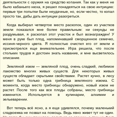
деятельности с оружия на средство копания. Так как у меня не
было кабаньего нюха, я решил понадеяться на свою интуицию:
первые три попытки были неудачные, но, если честно, то копал
просто так, дабы дать интуиции разогреться.
Когда выбирал четвертое место раскопок, один из участков
земли показался мне более правильным: ни секунды не
раздумывая, я раскопал этот участок и был вознагражден! У
меня в руке был плод, напоминавший сморщенное семечко,
иссиня-черного цвета. Я полностью очистил его от земли и
присмотрелся еще внимательнее. Игра решила, что после
стольких трудов я достоин знать название, и мне высветилось
описание.
Земляной изюм — земляной плод, очень сладкий, любимое
лакомство многих живых существ. Для некоторых живых
существ обладает скрытыми свойствами. Растет кучно, в лесу
может быть только одна грибница земляного изюма. С
момента, когда место грибницы обнаружено, новый изюм не
растет. После того как все плоды собраны, место грибницы
изменится. Используется в кулинарии, алхимии и
зельеварении.
Вот теперь всё ясно, а я еще удивлялся, почему маленький
сладкоежка не позвал на помощь. Ведь явно живет тут не один.