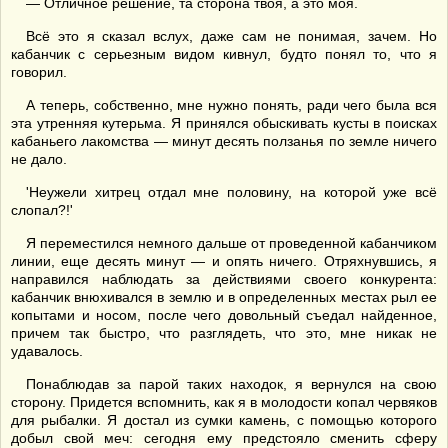
— Отличное решение, та сторона твоя, а это моя.
Всё это я сказал вслух, даже сам не понимая, зачем. Но
кабанчик с серьезным видом кивнул, будто понял то, что я
говорил.
А теперь, собственно, мне нужно понять, ради чего была вся
эта утренняя кутерьма. Я принялся обыскивать кусты в поисках
кабаньего лакомства — минут десять ползанья по земле ничего
не дало.
'Неужели хитрец отдал мне половину, на которой уже всё
слопал?!'
Я переместился немного дальше от проведенной кабанчиком
линии, еще десять минут — и опять ничего. Отряхнувшись, я
направился наблюдать за действиями своего конкурента:
кабанчик внюхивался в землю и в определенных местах рыл ее
копытами и носом, после чего довольный съедал найденное,
причем так быстро, что разглядеть, что это, мне никак не
удавалось.
Понаблюдав за парой таких находок, я вернулся на свою
сторону. Придется вспомнить, как я в молодости копал червяков
для рыбалки. Я достал из сумки камень, с помощью которого
добыл свой меч: сегодня ему предстояло сменить сферу