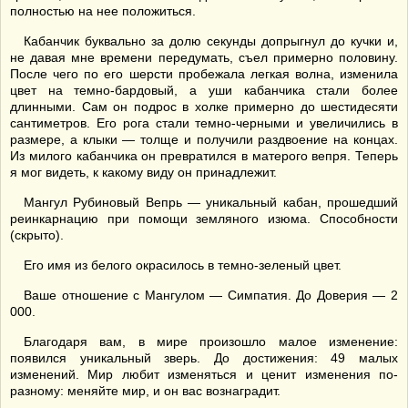
полностью на нее положиться.
Кабанчик буквально за долю секунды допрыгнул до кучки и,
не давая мне времени передумать, съел примерно половину.
После чего по его шерсти пробежала легкая волна, изменила
цвет на темно-бардовый, а уши кабанчика стали более
длинными. Сам он подрос в холке примерно до шестидесяти
сантиметров. Его рога стали темно-черными и увеличились в
размере, а клыки — толще и получили раздвоение на концах.
Из милого кабанчика он превратился в матерого вепря. Теперь
я мог видеть, к какому виду он принадлежит.
Мангул Рубиновый Вепрь — уникальный кабан, прошедший
реинкарнацию при помощи земляного изюма. Способности
(скрыто).
Его имя из белого окрасилось в темно-зеленый цвет.
Ваше отношение с Мангулом — Симпатия. До Доверия — 2
000.
Благодаря вам, в мире произошло малое изменение:
появился уникальный зверь. До достижения: 49 малых
изменений. Мир любит изменяться и ценит изменения по-
разному: меняйте мир, и он вас вознаградит.