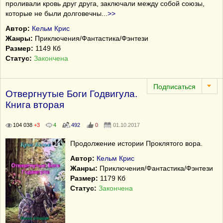
проливали кровь друг друга, заключали между собой союзы,
которые не были долговечны
...
>>
Автор:
Кельм Крис
Жанры:
Приключения/Фантастика/Фэнтези
Размер:
1149 Кб
Статус:
Закончена
Отвергнутые Боги Годвигула.
Книга вторая
104 038
+3
4
492
0
01.10.2017
Продолжение истории Проклятого вора.
Автор:
Кельм Крис
Жанры:
Приключения/Фантастика/Фэнтези
Размер:
1179 Кб
Статус:
Закончена