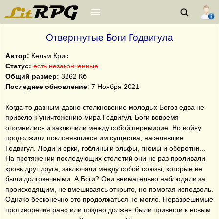
Отвергнутые Боги Годвигула
Автор:
Кельм Крис
Статус:
есть незаконченные
Общий размер:
3262 Кб
Последнее обновление:
7 Ноября 2021
Когда-то давным-давно столкновение молодых Богов едва не
привело к уничтожению мира Годвигул. Боги вовремя
опомнились и заключили между собой перемирие. Но войну
продолжили поклонявшиеся им существа, населявшие
Годвигул. Люди и орки, гоблины и эльфы, гномы и оборотни...
На протяжении последующих столетий они не раз проливали
кровь друг друга, заключали между собой союзы, которые не
были долговечными. А Боги? Они внимательно наблюдали за
происходящим, не вмешиваясь открыто, но помогая исподволь.
Однако бесконечно это продолжаться не могло. Неразрешимые
противоречия рано или поздно должны были привести к новым