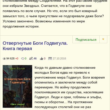
столкновениям между Создателями. На этот раз своим орудием
они избрали Звездных. Считается, что в Годвигуле они
появились по воле случая. Но что, если это был коварный
замысел того, о чьем присутствии не подозревали даже Боги?
Условно закончено. Возможны изменения по мере
продолжения истории.
Отвергнутые Боги Годвигула.
Книга первая
94 628
+0
0
46
0
27.10.2016
Когда-то давным-давно столкновение
молодых Богов едва не привело к
уничтожению мира Годвигул. Боги вовремя
опомнились и заключили между собой
перемирие. Но войну продолжили
поклонявшиеся им существа, населявшие
Годвигул. Люди и орки, гоблины и эльфы,
гномы и оборотни... На протяжении
последующих столетий они не раз