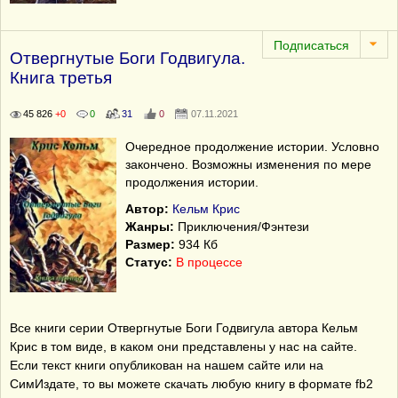
Отвергнутые Боги Годвигула.
Книга третья
45 826
+0
0
31
0
07.11.2021
Очередное продолжение истории. Условно
закончено. Возможны изменения по мере
продолжения истории.
Автор:
Кельм Крис
Жанры:
Приключения/Фэнтези
Размер:
934 Кб
Статус:
В процессе
Все книги серии Отвергнутые Боги Годвигула автора Кельм
Крис в том виде, в каком они представлены у нас на сайте.
Если текст книги опубликован на нашем сайте или на
СимИздате, то вы можете скачать любую книгу в формате fb2