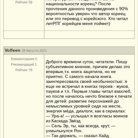
Рейтинг 56
национальности кореец? После
прочтения данного произведения с 90%
вероятностью уверен что автор кореец
или это перевод с корейского. Кто читал
литРПГ корейцев меня поймет)
Volfeen
28 Августа 2021
Комментариев 0
Доброго времени суток, читатели. Пишу
Рекомендаций 1
субъективное мнение, причем делаю это
Рейтинг 78
впервые,т.к. книга зацепила, но не
приятно. С самого начала книга
заинтересовала своей необычностью: я
еще не встречал в книгах героев - жуков,
пауков и т.п. Первые главы читал взахлеб,
но после началось нечто близкое к печати
для детей: развитие персонажей до
немыслимых уровней сидя на месте,
энергия мёда, диалоги, как в сериалах:
— Ура-а! — услышал я возгласы воинов
из Каскада Звёзд.
— Сель Эр, ты, как всегда, крут, —
ухмыльнулся Рон.
— Так держать, — сказал Хайд.