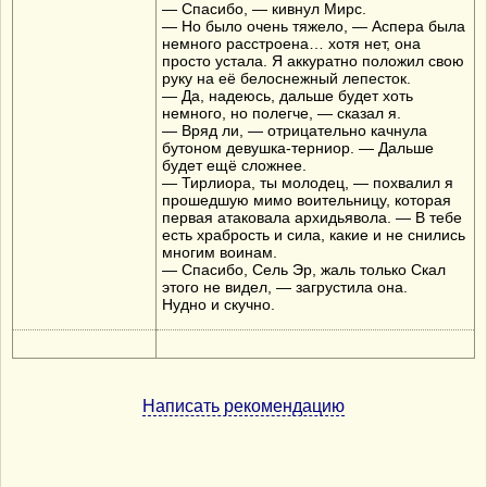
— Спасибо, — кивнул Мирс.
— Но было очень тяжело, — Аспера была
немного расстроена… хотя нет, она
просто устала. Я аккуратно положил свою
руку на её белоснежный лепесток.
— Да, надеюсь, дальше будет хоть
немного, но полегче, — сказал я.
— Вряд ли, — отрицательно качнула
бутоном девушка-терниор. — Дальше
будет ещё сложнее.
— Тирлиора, ты молодец, — похвалил я
прошедшую мимо воительницу, которая
первая атаковала архидьявола. — В тебе
есть храбрость и сила, какие и не снились
многим воинам.
— Спасибо, Сель Эр, жаль только Скал
этого не видел, — загрустила она.
Нудно и скучно.
Написать рекомендацию