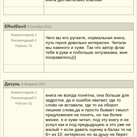
ERedDevil
8 Октября 2016
Комментариев 1
Чего вы его ругаете, нормальная книга,
Рекомендаций 0
путь героя довольно интересен. Читали
Рейтинг 76
мы намного и хуже. Так что автор флаг
тебе в руки и побольше энтузиазма, мне
понравилось)))
Дасунь
9 Февраля 2017
Комментариев 2
книга не всегда понятна, она больше для
Рекомендаций 0
задротов, да и ошибок хватает, где то
Рейтинг 52
слово не вставили, где то на оборот
лишние слова,да и просто бывает смысл
предложения не понять, но так более
менее, я и хуже читал, под эту книгу я не
уснул как и под предыдущею а это уже не
малый + если давать оценку в балах то на
6+ из 10, интересно но за душу не берет.