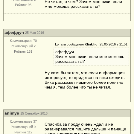
Не читал, о чем? Зачем мне вики, если
Рейтинг 95
мне можешь рассказать ты?
афефдуч
25 Мая 2016
Комментариев 70
Цитата сообщения
Klinkli
от 25.05.2016 в 21:51
Рекомендаций 2
афефдуч
Рейтинг 151
Зачем мне вики, если мне можешь
рассказать ты?
Ну хотя бы затем, что если информация
интересует, то придется на вики сходить.
Вика расскажет намного более понятно
чем я, тем более что ты не читал.
animys
15 Сентября 2016
Комментариев 37
Спасиба за проду очень ждал и не
Рекомендаций 0
разачеравался пишите дальше и пачаще
Рейтинг 112
книга диствитильно класная