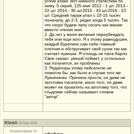
углом атаки. Вот немного статистики по
нему. 5 серий, 125 книг 2012 - 1 шт. 2013 -
22 шт. 2014 - 36 шт.2015 - 43 шт.2016 - 23
шт. Средний тираж упал с 10-15 тысяч
поначалу, до 2-3, редко когда 5 тысяч. Так
что скоро будем лапу сосать как мишки
вместо чтения книг.
2. Да нет у меня желания переубеждать
тебя или еще кого. Я к этому равнодушен,
каждый Буратино сам себе главный
плотник и обстругивает свой сучок так как
считает нужным. Я отнюдь не папа Карло.
Свое сказал. умный поймет, у остальных
как получится, их проблемы.
3. Редакторы этому пейсателю не
помогли бы, как было в случае того же
Лукьяненко. Причина проста, он даже не
заготовка писателя, мало того, он даже
может не прокатить на заготовку того, что
стыдливо сейчас называют словом
"автор".
Klinkli
25 Мая 2016
Комментариев 14
афефдуч