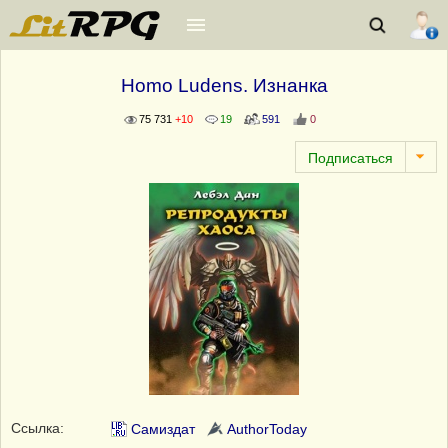
Homo Ludens. Изнанка
75 731
+10
19
591
0
Ссылка:
Самиздат
AuthorToday