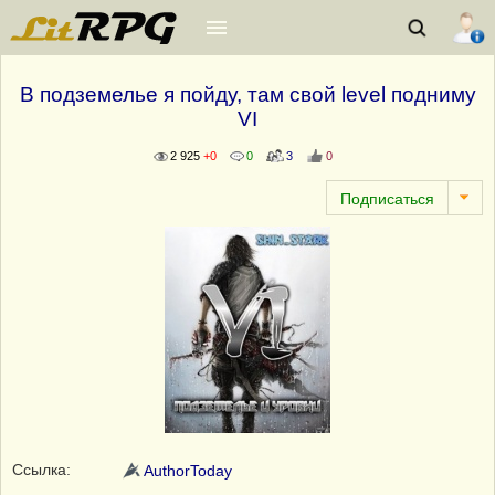
В подземелье я пойду, там свой level подниму
VI
2 925
+0
0
3
0
Ссылка:
AuthorToday