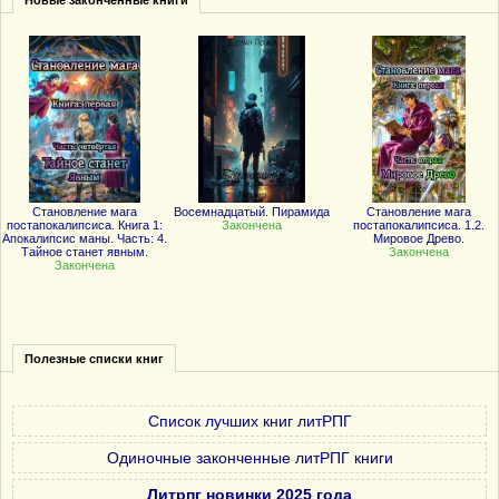
Новые законченные книги
Становление мага
Восемнадцатый. Пирамида
Становление мага
постапокалипсиса. Книга 1:
Закончена
постапокалипсиса. 1.2.
Апокалипсис маны. Часть: 4.
Мировое Древо.
Тайное станет явным.
Закончена
Закончена
Полезные списки книг
Список лучших книг литРПГ
Одиночные законченные литРПГ книги
Литрпг новинки 2025 года