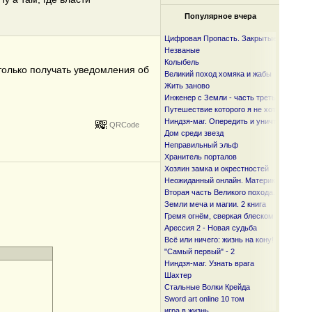
Популярное вчера
Цифровая Пропасть. Закрытые горизонт
Незваные
Колыбель
 только получать уведомления об
Великий поход хомяка и жабы
Жить заново
Инженер с Земли - часть третья
Путешествие которого я не хотел
Ниндзя-маг. Опередить и уничтожить
QRCode
Дом среди звезд
Неправильный эльф
Хранитель порталов
Хозяин замка и окрестностей
Неожиданный онлайн. Материк.
Вторая часть Великого похода. От океан
Земли меча и магии. 2 книга
Гремя огнём, сверкая блеском стали т.4
Арессия 2 - Новая судьба
Всё или ничего: жизнь на кону! Том 1. П
"Самый первый" - 2
Ниндзя-маг. Узнать врага
Шахтер
Стальные Волки Крейда
Sword art online 10 том
игра в жизнь