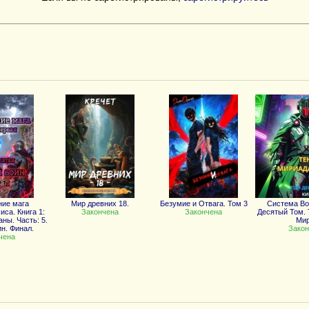
ние мага
Мир древних 18.
Безумие и Отвага. Том 3
Система В
иса. Книга 1:
Закончена
Закончена
Десятый Том. 
ны. Часть: 5.
Ми
н. Финал.
Закон
чена