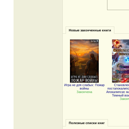
Новые законченные книги
Игра не для слабых: Пожар
Становле
войны
постапокалипс
Закончена
Апокалипсис ма
Темный вои
Закон
Полезные списки книг