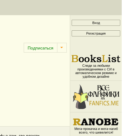
Следи за любыми
произведениями с СИ в
автоматическом режиме и
удобном дизайне
Мега-прокачка и мега-нагиб
всего, что шевелится!
Ну а там, где власти