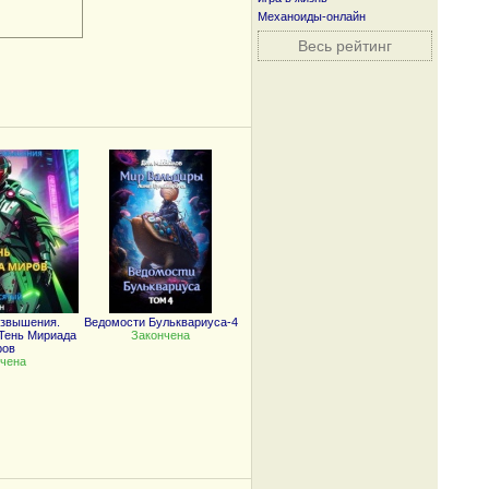
Механоиды-онлайн
Весь рейтинг
озвышения.
Ведомости Бульквариуса-4
Тень Мириада
Закончена
ров
чена