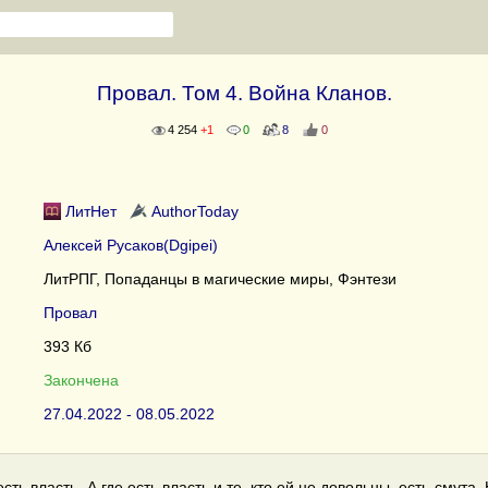
Провал. Том 4. Война Кланов.
4 254
+1
0
8
0
ЛитНет
AuthorToday
Алексей Русаков(Dgipei)
ЛитРПГ, Попаданцы в магические миры, Фэнтези
Провал
393 Кб
Закончена
27.04.2022 - 08.05.2022
есть власть. А где есть власть и те, кто ей не довольны, есть смута. 