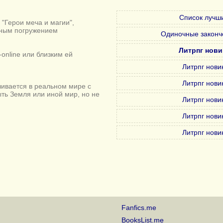
Список лучши
"Герои меча и магии",
лным погружением
Одиночные законч
Литрпг нови
online или близким ей
Литрпг нови
Литрпг нови
ивается в реальном мире с
ыть Земля или иной мир, но не
Литрпг нови
Литрпг нови
Литрпг нови
Fanfics.me
BooksList.me