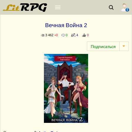
Вечная Война 2
3 462
+0
0
4
0