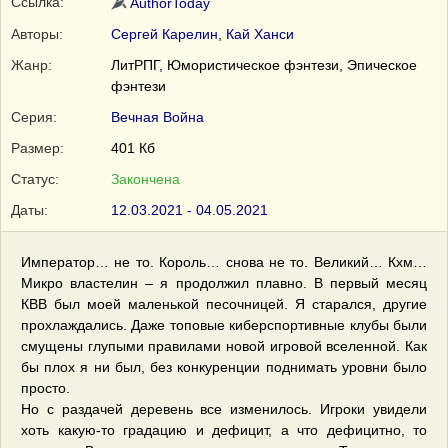
Ссылка:
AuthorToday
Авторы:
Сергей Карелин
,
Кай Ханси
Жанр:
ЛитРПГ, Юмористическое фэнтези, Эпическое
фэнтези
Серия:
Вечная Война
Размер:
401 Кб
Статус:
Закончена
Даты:
12.03.2021 - 04.05.2021
Император… не то. Король… снова не то. Великий… Кхм…
Микро властелин – я продолжил плавно. В первый месяц
КВВ был моей маленькой песочницей. Я старался, другие
прохлаждались. Даже топовые киберспортивные клубы были
смущены глупыми правилами новой игровой вселенной. Как
бы плох я ни был, без конкуренции поднимать уровни было
просто.
Но с раздачей деревень все изменилось. Игроки увидели
хоть какую-то градацию и дефицит, а что дефицитно, то