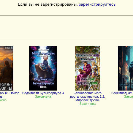
Если вы не зарегистрированы,
зарегистрируйтесь
лабых: Пожар
Ведомости Бульквариуса-4
Становление мага
Восемнадцат
ны
Закончена
постапокалипсиса. 1.2.
Закон
чена
Мировое Древо.
Закончена