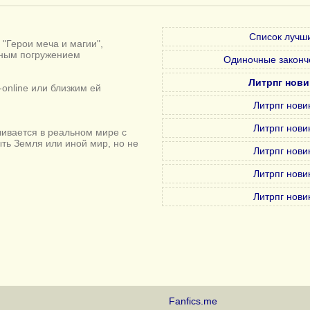
Список лучши
"Герои меча и магии",
лным погружением
Одиночные законч
Литрпг нови
online или близким ей
Литрпг нови
Литрпг нови
ивается в реальном мире с
ыть Земля или иной мир, но не
Литрпг нови
Литрпг нови
Литрпг нови
Fanfics.me