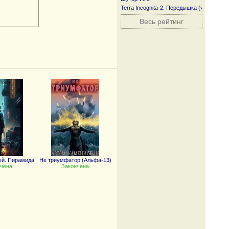
Terra Incognita-2. Передышка (часть пер
Весь рейтинг
ый. Пирамида
Не триумфатор (Альфа-13)
чена
Закончена