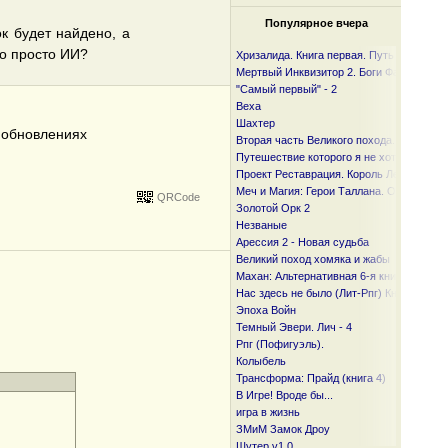
Популярное вчера
ок будет найдено, а
но просто ИИ?
Хризалида. Книга первая. Путь предвест
Мертвый Инквизитор 2. Боги Фанмира
"Самый первый" - 2
Веха
Шахтер
б обновлениях
Вторая часть Великого похода. От океан
Путешествие которого я не хотел
Проект Реставрация. Король Лесов.
Меч и Магия: Герои Таллана. Орден ста
QRCode
Золотой Орк 2
Незваные
Арессия 2 - Новая судьба
Великий поход хомяка и жабы
Махан: Альтернативная 6-я книга
Нас здесь не было (Лит-Рпг) Книга I и I I
Эпоха Войн
Темный Эвери. Лич - 4
Рпг (Пофигуэль).
Колыбель
Трансформа: Прайд (книга 4)
В Игре! Вроде бы...
игра в жизнь
ЗМиМ Замок Дроу
Шутер v1.0