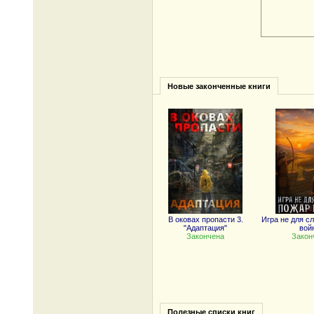
Новые законченные книги
В оковах пропасти 3.
Игра не для с
"Адаптация"
вой
Закончена
Закон
Полезные списки книг