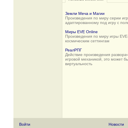
Земли Меча и Магии
Произведения по миру серии игр 
адаптированному под игру с по
Миры EVE Online
Произведения по миру игры EVE-
космическим сеттингам
РеалРПГ
Действие произведения разворач
игровой механикой, это может б
виртуальность
Войти
Новости