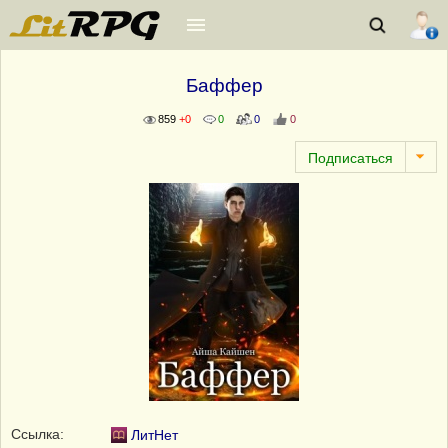
Баффер
859
+0
0
0
0
Ссылка:
ЛитНет