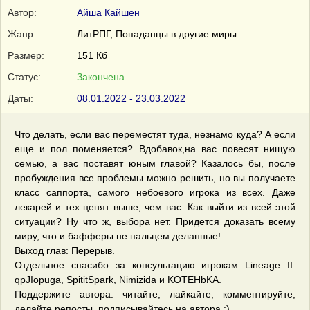
Автор:
Айша Кайшен
Жанр:
ЛитРПГ
,
Попаданцы в другие миры
Размер:
151 Кб
Статус:
Закончена
Даты:
08.01.2022 - 23.03.2022
Что делать, если вас переместят туда, незнамо куда? А если
еще и пол поменяется? Вдобавок,на вас повесят нищую
семью, а вас поставят юным главой? Казалось бы, после
пробуждения все проблемы можно решить, но вы получаете
класс саппорта, самого небоевого игрока из всех. Даже
лекарей и тех ценят выше, чем вас. Как выйти из всей этой
ситуации? Ну что ж, выбора нет. Придется доказать всему
миру, что и бафферы не пальцем деланные!
Выход глав: Перерыв.
Отдельное спасибо за консультацию игрокам Lineage II:
qpJIopuga, SpititSpark, Nimizida и KOTEHbKA.
Поддержите автора: читайте, лайкайте, комментируйте,
делайте репосты, подписывайтесь на автора :)