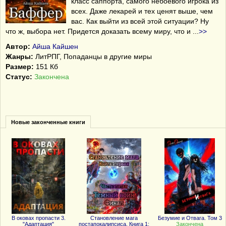
класс саппорта, самого небоевого игрока из
всех. Даже лекарей и тех ценят выше, чем
вас. Как выйти из всей этой ситуации? Ну
что ж, выбора нет. Придется доказать всему миру, что и
...
>>
Автор:
Айша Кайшен
Жанры:
ЛитРПГ
,
Попаданцы в другие миры
Размер:
151 Кб
Статус:
Закончена
Новые законченные книги
В оковах пропасти 3.
Становление мага
Безумие и Отвага. Том 3
"Адаптация"
постапокалипсиса. Книга 1:
Закончена