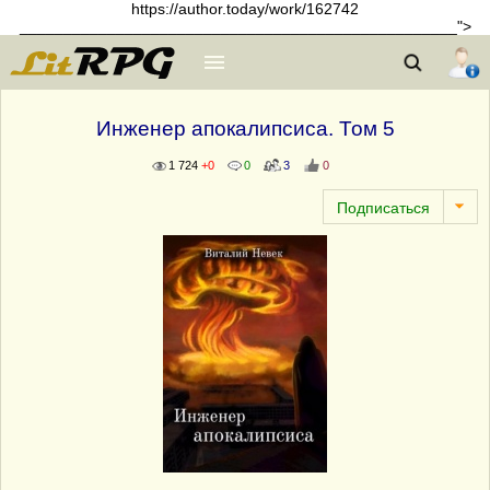
https://author.today/work/162742
__________________________________________________">
Инженер апокалипсиса. Том 5
1 724
+0
0
3
0