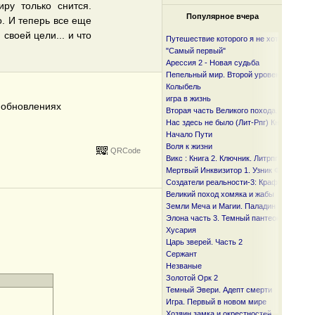
ру только снится.
Популярное вчера
. И теперь все еще
своей цели... и что
Путешествие которого я не хотел
"Самый первый"
Арессия 2 - Новая судьба
Пепельный мир. Второй уровень
Колыбель
игра в жизнь
б обновлениях
Вторая часть Великого похода. От океан
Нас здесь не было (Лит-Рпг) Книга I и I I
Начало Пути
Воля к жизни
QRCode
Викс : Книга 2. Ключник. Литрпг
Мертвый Инквизитор 1. Узник Фанмира
Создатели реальности-3: Крафтер
Великий поход хомяка и жабы
Земли Меча и Магии. Паладин
Элона часть 3. Темный пантеон
Хусария
Царь зверей. Часть 2
Сержант
Незваные
Золотой Орк 2
Темный Эвери. Адепт смерти
Игра. Первый в новом мире
Хозяин замка и окрестностей