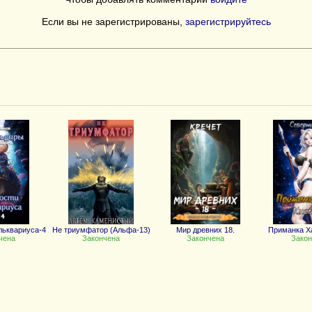
Если вы не зарегистрированы,
зарегистрируйтесь
льквариуса-4
Не триумфатор (Альфа-13)
Мир древних 18.
Приманка Ха
чена
Закончена
Закончена
Закон