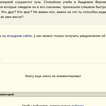
мперией сгущаются тучи. Спокойная учеба в Академии Вероми
ти которые ожидали он и его союзники, произошли слишком быстро
 Кто друг? Кто враг? Не важен пол, важно на что ты способен ради 
 во имя мести?
гу
на исходном сайте
, у нас можно только получать уведомления о
Книгу еще никто не комментировал
омментарий
Чтобы добавлять комментарии
войдите