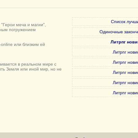
Список лучши
"Герои меча и магии",
лным погружением
Одиночные законч
Литрпг нови
online или близким ей
Литрпг нови
Литрпг нови
ивается в реальном мире с
ыть Земля или иной мир, но не
Литрпг нови
Литрпг нови
Литрпг нови