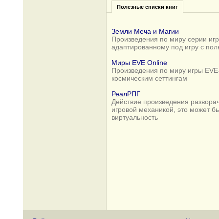
Полезные списки книг
Земли Меча и Магии
Произведения по миру серии игр 
адаптированному под игру с по
Миры EVE Online
Произведения по миру игры EVE-
космическим сеттингам
РеалРПГ
Действие произведения разворач
игровой механикой, это может б
виртуальность