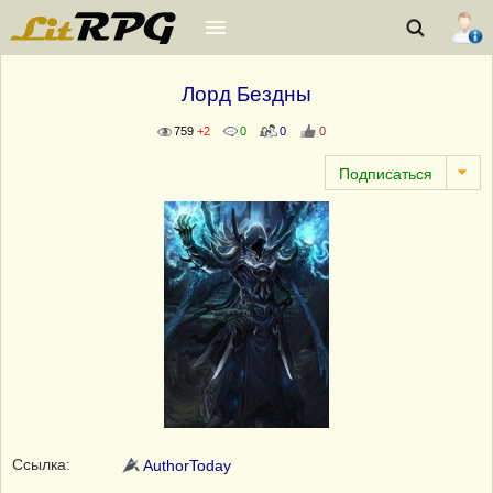
Лорд Бездны
759
+2
0
0
0
Ссылка:
AuthorToday