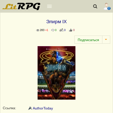
Элирм IX
283
+1
0
0
0
Ссылка:
AuthorToday