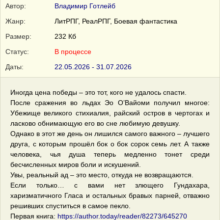
Автор:
Владимир Готлейб
Жанр:
ЛитРПГ, РеалРПГ, Боевая фантастика
Размер:
232 Кб
Статус:
В процессе
Даты:
22.05.2026 - 31.07.2026
Иногда цена победы – это тот, кого не удалось спасти.
После сражения во льдах Эо О’Вайоми получил многое:
Убежище великого стихиалия, райский остров в чертогах и
ласково обнимающую его во сне любимую девушку.
Однако в этот же день он лишился самого важного – лучшего
друга, с которым прошёл бок о бок сорок семь лет. А также
человека, чья душа теперь медленно тонет среди
бесчисленных миров боли и искушений.
Увы, реальный ад – это место, откуда не возвращаются.
Если только… с вами нет злющего Гундахара,
харизматичного Гласа и остальных бравых парней, отважно
решивших спуститься в самое пекло.
Первая книга:
https://author.today/reader/82273/645270