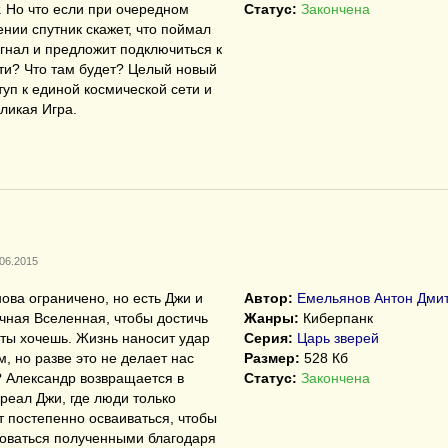
. Но что если при очередном
Статус:
Закончена
нии спутник скажет, что поймал
гнал и предложит подключиться к
ти? Что там будет? Целый новый
туп к единой космической сети и
ликая Игра.
.06.2015
ова ограничено, но есть Джи и
Автор:
Емельянов Антон Дми
чная Вселенная, чтобы достичь
Жанры:
Киберпанк
о ты хочешь. Жизнь наносит удар
Серия:
Царь зверей
м, но разве это не делает нас
Размер:
528 Кб
 Александр возвращается в
Статус:
Закончена
реал Джи, где люди только
 постепенно осваиваться, чтобы
оваться полученными благодаря