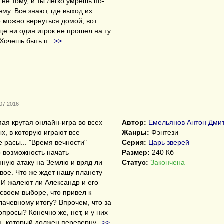
 не тому, и ты легко умрешь по-
му. Все знают, где выход из
е можно вернуться домой, вот
ще ни один игрок не прошел на ту
 Хочешь быть п
...
>>
.07.2016
мая крутая онлайн-игра во всех
Автор:
Емельянов Антон Дми
х, в которую играют все
Жанры:
Фэнтези
 расы... "Время вечности"
Серия:
Царь зверей
 возможность начать
Размер:
240 Кб
ную атаку на Землю и вряд ли
Статус:
Закончена
свое. Что же ждет нашу планету
И жалеют ли Александр и его
 своем выборе, что привел к
лачевному итогу? Впрочем, что за
опросы? Конечно же, нет, и у них
н, который должен переверну
...
>>