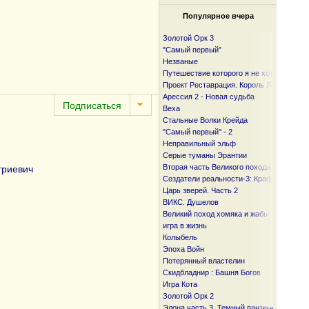
Популярное вчера
Золотой Орк 3
"Самый первый"
Незваные
Путешествие которого я не хотел
Проект Реставрация. Король Лесов.
Арессия 2 - Новая судьба
Веха
Стальные Волки Крейда
"Самый первый" - 2
Неправильный эльф
Серые туманы Эрантии
Вторая часть Великого похода. От океан
триевич
Создатели реальности-3: Крафтер
Царь зверей. Часть 2
ВИКС. Душелов
Великий поход хомяка и жабы
игра в жизнь
Колыбель
Эпоха Войн
Потерянный властелин
Скидбладнир : Башня Богов
Игра Кота
Золотой Орк 2
Элона часть 3. Темный пантеон