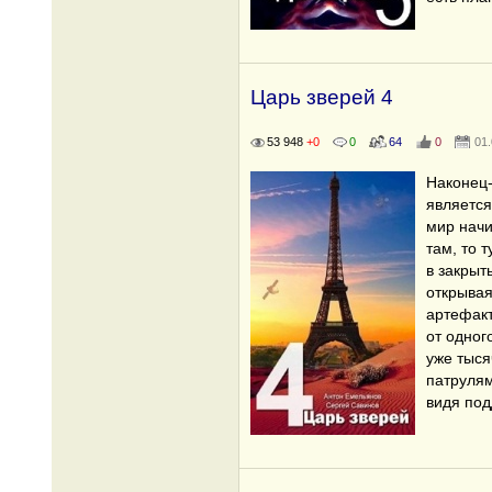
Царь зверей 4
53 948
+0
0
64
0
01
Наконец-
является
мир начи
там, то 
в закрыт
открывая
артефакт
от одног
уже тыся
патрулям
видя по