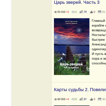
Царь зверей. Часть 3
53 410
+1
1
78
0
01.
Главный 
корабле 
возвраща
Носталь
быстрее 
Александ
одиночку
И пусть 
пора и з
способн
Карты судьбы 2. Повел
60 503
+4
0
97
0
30