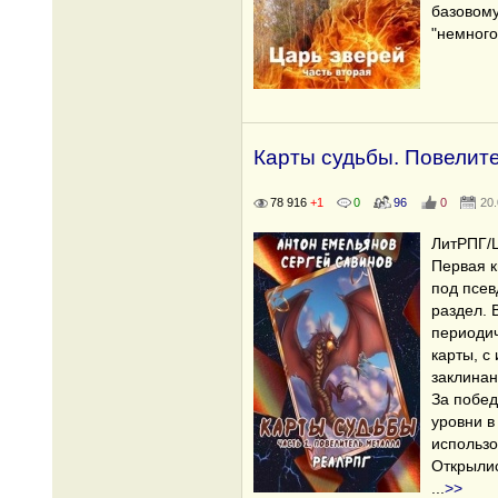
базовому
"немного
Карты судьбы. Повелит
78 916
+1
0
96
0
20
ЛитРПГ/L
Первая 
под псе
раздел.
периодич
карты, с
заклинан
За побед
уровни в
использо
Открыли
...
>>