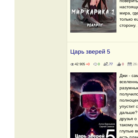
поверить
настояще
мира, гд
только е
сторону.
Царь зверей 5
42 905
+0
0
77
0
26
Джи - са
вселенны
разумные
получило
полноцен
упустит 
дальше? 
друзья о
такому п
глупые в
есть пла