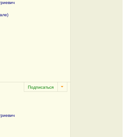
триевич
еале)
триевич