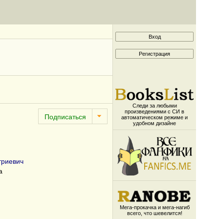
Следи за любыми
произведениями с СИ в
автоматическом режиме и
удобном дизайне
триевич
а
Мега-прокачка и мега-нагиб
всего, что шевелится!