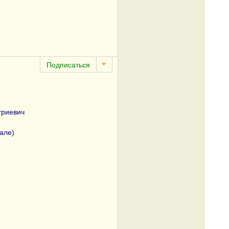
триевич
еале)