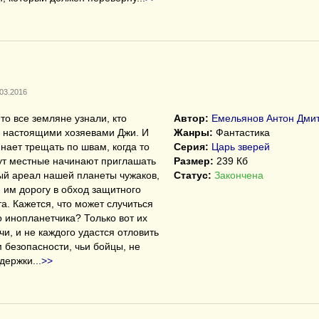
.03.2016
то все земляне узнали, кто
Автор:
Емельянов Антон Дми
 настоящими хозяевами Джи. И
Жанры:
Фантастика
нает трещать по швам, когда то
Серия:
Царь зверей
тут местные начинают приглашать
Размер:
239 Кб
ый ареал нашей планеты чужаков,
Статус:
Закончена
 им дорогу в обход защитного
а. Кажется, что может случиться
о инопланетчика? Только вот их
чи, и не каждого удастся отловить
 безопасности, чьи бойцы, не
ддержки
...
>>