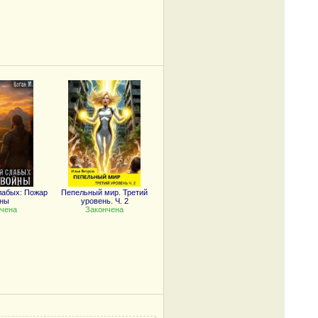
лабых: Пожар
Пепельный мир. Третий
йны
уровень. Ч. 2
чена
Закончена