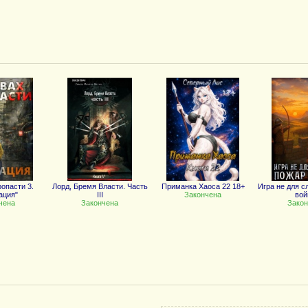
ропасти 3.
Лорд, Бремя Власти. Часть
Приманка Хаоса 22 18+
Игра не для с
ация"
III
Закончена
во
чена
Закончена
Закон