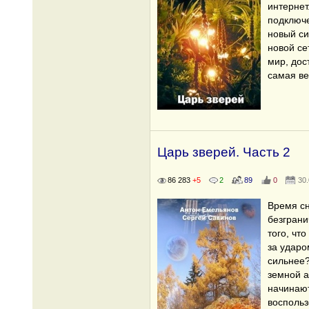
интернет
подключе
новый си
новой се
мир, дос
самая ве
Царь зверей. Часть 2
86 283
+5
2
89
0
30
Время сн
безграни
того, чт
за ударо
сильнее?
земной а
начинают
воспольз