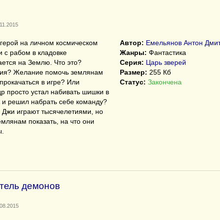
11.2015
герой на личном космическом
Автор:
Емельянов Антон Дми
и с рабом в кладовке
Жанры:
Фантастика
ется на Землю. Что это?
Серия:
Царь зверей
гия? Желание помочь землянам
Размер:
255 Кб
прокачаться в игре? Или
Статус:
Закончена
р просто устал набивать шишки в
 и решил набрать себе команду?
в Джи играют тысячелетиями, но
емлянам показать, на что они
ы.
итель демонов
.08.2015