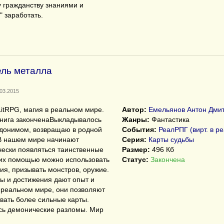
 гражданству знаниями и
" заработать.
ель металла
.03.2015
itRPG, магия в реальном мире.
Автор:
Емельянов Антон Дми
книга законченаВыкладывалось
Жанры:
Фантастика
вдонимом, возвращаю в родной
События:
РеалРПГ (вирт. в р
 В нашем мире начинают
Серия:
Карты судьбы
ески появляться таинственные
Размер:
496 Кб
 их помощью можно использовать
Статус:
Закончена
ия, призывать монстров, оружие.
ы и достижения дают опыт и
 реальном мире, они позволяют
вать более сильные карты.
сь демонические разломы. Мир