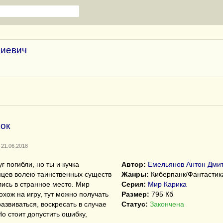
риевич
ок
21.06.2018
г погибли, но ты и кучка
Автор:
Емельянов Антон Дми
цев волею таинственных существ
Жанры:
Киберпанк/Фантастик
ись в странное место. Мир
Серия:
Мир Карика
охож на игру, тут можно получать
Размер:
795 Кб
развиваться, воскресать в случае
Статус:
Закончена
Но стоит допустить ошибку,