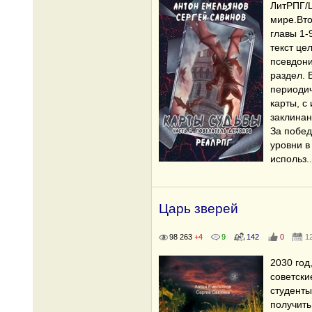
ЛитРПГ/L
мире.Вт
главы 1-
текст це
псевдон
раздел.
периодич
карты, с
заклинан
За побед
уровни в
использ
..
Царь зверей
98 263
+4
9
142
0
1
2030 год
советски
студенты
получить