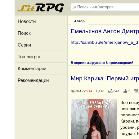
Новости
Автор
Емельянов Антон Дмит
Поиск
http://samlib.ru/e/emelxjanow_a_d
Серии
Топ литрпг
В сервис загружено 8 произведений
Комментарии
Мир Карика. Первый игр
Рекомендации
303 723
+4
18
843
5
Все вокру
незнаком
перенесл
Карика п
уровни, 
неудач. 