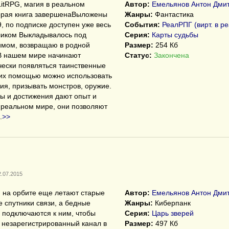
itRPG, магия в реальном
Автор:
Емельянов Антон Дми
орая книга завершенаВыложены
Жанры:
Фантастика
9, по подписке доступен уже весь
События:
РеалРПГ (вирт. в р
ликом Выкладывалось под
Серия:
Карты судьбы
имом, возвращаю в родной
Размер:
254 Кб
 В нашем мире начинают
Статус:
Закончена
ески появляться таинственные
 их помощью можно использовать
ия, призывать монстров, оружие.
ы и достижения дают опыт и
 реальном мире, они позволяют
.
>>
2.07.2015
, на орбите еще летают старые
Автор:
Емельянов Антон Дми
е спутники связи, а бедные
Жанры:
Киберпанк
 подключаются к ним, чтобы
Серия:
Царь зверей
 незарегистрированный канал в
Размер:
497 Кб