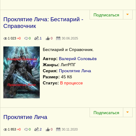
Проклятие Лича: Бестиарий -
Справочник
1 023
+0
0
1
0
30.06.2025
Бестиарий и Справочник.
Автор:
Валерий Соловьёв
Жанры:
ЛитРПГ
Серия:
Проклятие Лича
Размер:
45 Кб
Статус:
В процессе
Проклятие Лича
1 853
+0
0
2
0
30.11.2020