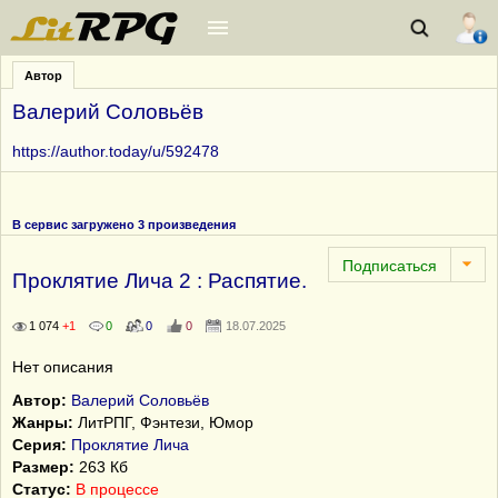
Автор
Валерий Соловьёв
https://author.today/u/592478
В сервис загружено 3 произведения
Проклятие Лича 2 : Распятие.
1 074
+1
0
0
0
18.07.2025
Нет описания
Автор:
Валерий Соловьёв
Жанры:
ЛитРПГ, Фэнтези, Юмор
Серия:
Проклятие Лича
Размер:
263 Кб
Статус:
В процессе