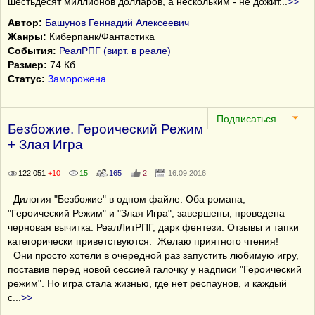
шестьдесят миллионов долларов, а нескольким - не дожит
...
>>
Автор:
Башунов Геннадий Алексеевич
Жанры:
Киберпанк/Фантастика
События:
РеалРПГ (вирт. в реале)
Размер:
74 Кб
Статус:
Заморожена
Безбожие. Героический Режим
+ Злая Игра
122 051
+10
15
165
2
16.09.2016
Дилогия "Безбожие" в одном файле. Оба романа,
"Героический Режим" и "Злая Игра", завершены, проведена
черновая вычитка. РеалЛитРПГ, дарк фентези. Отзывы и тапки
категорически приветствуются. Желаю приятного чтения!
Они просто хотели в очередной раз запустить любимую игру,
поставив перед новой сессией галочку у надписи "Героический
режим". Но игра стала жизнью, где нет респаунов, и каждый
с
...
>>