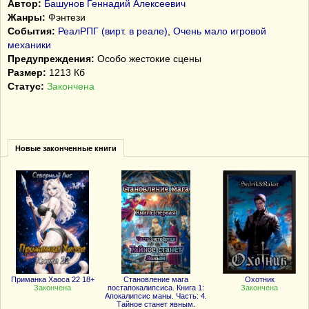
Автор:
Башунов Геннадий Алексеевич
Жанры:
Фэнтези
События:
РеалРПГ (вирт. в реале)
,
Очень мало игровой
механики
Предупреждения:
Особо жестокие сцены
Размер:
1213 Кб
Статус:
Закончена
Новые законченные книги
Приманка Хаоса 22 18+
Становление мага
Охотник
Закончена
постапокалипсиса. Книга 1:
Закончена
Апокалипсис маны. Часть: 4.
Тайное станет явным.