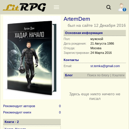
ArtemDem
был на сайте 12 Декабря 2016
Основная информация
Пол:
мужской
Дата рождения:
21 Августа 1986
Откуда:
Москва
Зарегистрирован:
24 Марта 2016
Контакты
Email:
st.temka@gmail.com
Блог
Поиск по блогу
|
Хэштеги
Здесь еще никто ничего не
писал
Рекомендует авторов
0
Рекомендует книги
0
Книги - 2