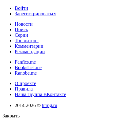
Войти
Зарегистрироваться
Новости
Поиск
Серии
Топ литрпг
Комментарии
Рекомендации
Fanfics.me
BooksList.me
Ranobe.me
О проекте
Правила
Наша группа ВКонтакте
2014-2026 ©
litrpg.ru
Закрыть