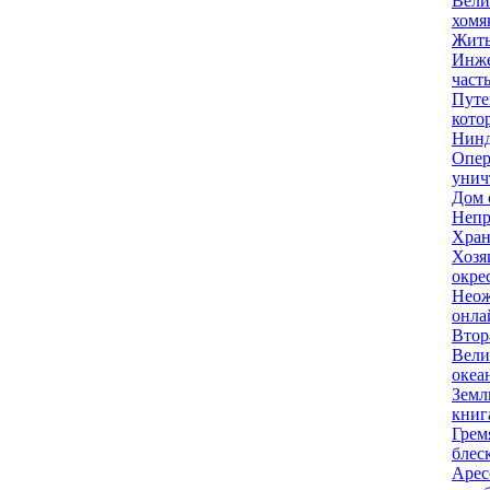
Вели
хомя
Жить
Инже
часть
Путе
котор
Нинд
Опер
унич
Дом 
Непр
Хран
Хозя
окре
Нео
онла
Втор
Вели
океа
Земл
книг
Грем
блеск
Арес