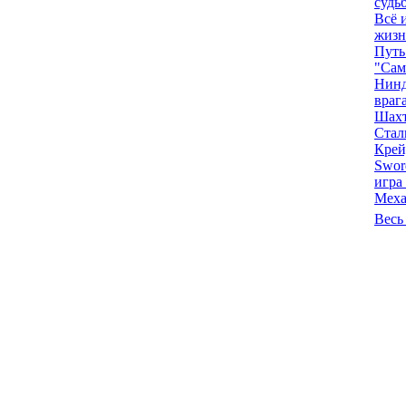
судь
Всё 
жизн
Путь
"Сам
Нинд
враг
Шах
Стал
Крей
Sword
игра
Меха
Весь