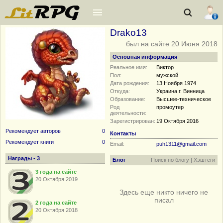
Drako13
был на сайте 20 Июня 2018
Основная информация
Реальное имя:
Виктор
Пол:
мужской
Дата рождения:
13 Ноября 1974
Откуда:
Украина г. Винница
Образование:
Высшее-техническое
Род
промоутер
деятельности:
Зарегистрирован:
19 Октября 2016
Рекомендует авторов
0
Контакты
Рекомендует книги
0
Email:
puh1311@gmail.com
Награды - 3
Блог
Поиск по блогу
|
Хэштеги
3 года на сайте
20 Октября 2019
Здесь еще никто ничего не
писал
2 года на сайте
20 Октября 2018