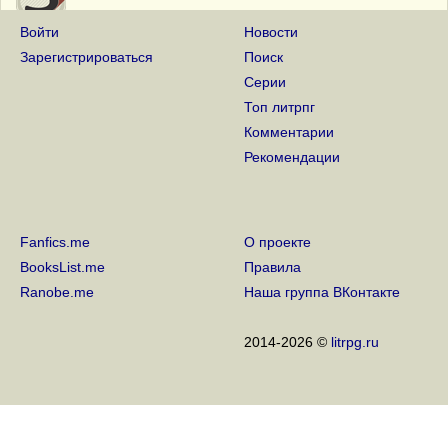
Войти
Новости
4 года на сайте
5 Ноября 2018
Зарегистрироваться
Поиск
Серии
3 года на сайте
Топ литрпг
5 Ноября 2017
Комментарии
Рекомендации
2 года на сайте
5 Ноября 2016
1 год на сайте
6 Ноября 2015
Fanfics.me
О проекте
BooksList.me
Правила
Ranobe.me
Наша группа ВКонтакте
2014-2026 ©
litrpg.ru