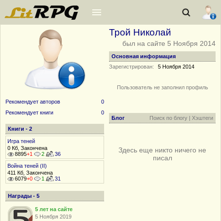
Трой Николай
был на сайте 5 Ноября 2014
Основная информация
Зарегистрирован:
5 Ноября 2014
Пользователь не заполнил профиль
Рекомендует авторов
0
Рекомендует книги
0
Блог
Поиск по блогу
|
Хэштеги
Книги - 2
Игра теней
0 Кб, Закончена
Здесь еще никто ничего не
8895
+1
2
36
писал
Война теней (II)
411 Кб, Закончена
6079
+0
1
31
Награды - 5
5 лет на сайте
5 Ноября 2019