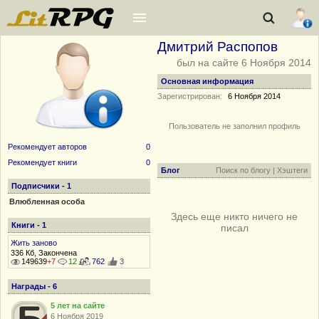
Дмитрий Распопов
был на сайте 6 Ноября 2014
Основная информация
Зарегистрирован:
6 Ноября 2014
Пользователь не заполнил профиль
Рекомендует авторов
0
Рекомендует книги
0
Блог
Поиск по блогу
|
Хэштеги
Подписчики -
1
Влюбленная особа
Здесь еще никто ничего не
Книги - 1
писал
Жить заново
336 Кб, Закончена
149639
+7
12
762
3
Награды - 6
5 лет на сайте
6 Ноября 2019