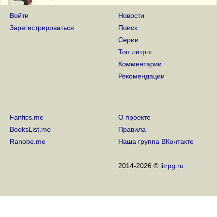
Войти
Новости
4 года на сайте
Зарегистрироваться
Поиск
6 Ноября 2018
Серии
3 года на сайте
Топ литрпг
6 Ноября 2017
Комментарии
Рекомендации
50 читателей
25 Июня 2017
2 года на сайте
Fanfics.me
О проекте
6 Ноября 2016
BooksList.me
Правила
Ranobe.me
Наша группа ВКонтакте
2014-2026 ©
litrpg.ru