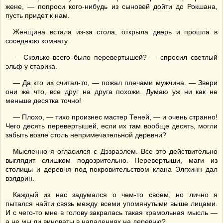
жене, — попроси кого-нибудь из сыновей дойти до Рокшана,
пусть придет к нам.
Женщина встала из-за стола, открыла дверь и прошла в
соседнюю комнату.
— Сколько всего было перевертышей? — спросил светлый
эльф у старика.
— Да кто их считал-то, — пожал плечами мужчина. — Звери
они же что, все друг на друга похожи. Думаю уж ни как не
меньше десятка точно!
— Плохо, — тихо произнес мастер Теней, — и очень странно!
Чего десять перевертышей, если их там вообще десять, могли
забыть возле столь непримечательной деревни?
Мысленно я огласился с Дэзраэлем. Все это действительно
выглядит слишком подозрительно. Перевертыши, маги из
столицы и деревня под покровительством клана Элгхинн дал
вэлдрин.
Каждый из нас задумался о чем-то своем, но лично я
пытался найти связь между всеми упомянутыми выше лицами.
И с чего-то мне в голову закралась такая крамольная мысль —
а не мы ли виноваты в нападениях на деревню?