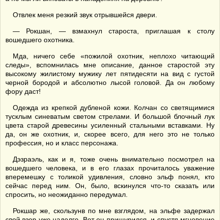
Отвлек меня резкий звук отрывшейся двери.
— Рокшан, — взмахнул староста, приглашая к столу
вошедшего охотника.
Мда, ничего себе «пожилой охотник, неплохо читающий
следы», вспомнилась мне описание, данное старостой эту
высокому жилистому мужику лет пятидесяти на вид с густой
черной бородой и абсолютно лысой головой. Да он любому
фору даст!
Одежда из крепкой дубленой кожи. Колчан со светящимися
тусклым синеватым светом стрелами. И большой блочный лук
цвета старой древесины усиленный стальными вставками. Ну
да, он же охотник, и, скорее всего, для него это не только
профессия, но и класс персонажа.
Дэзраэль, как и я, тоже очень внимательно посмотрел на
вошедшего человека, и в его глазах прочиталось уважение
вперемешку с толикой удивления, словно эльф понял, кто
сейчас перед ним. Он, было, вскинулся что-то сказать или
спросить, но неожиданно передумал.
Рокшар же, скользунв по мне взглядом, на эльфе задержал
свой взор уже надолго. Вот он прищурился, и спустя мгновение