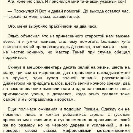
Ага, конечно спал. И приснился мне та-а-акой ужасный сон!
— Проснулся?! Вот и давай помогай. До выхода остался час,
— скосив на меня глаза, вставил эльф.
Ого, меня вырубило практически на два часа!
Эльф объяснил, что из принесенного старостой нам важнее
всего, и я умно покивав, стал ему помогать. Большая куча
свитков и зелий предназначалась Дэзраэлю, а меньшая — мне,
не честно конечно, но мастер Теней при случае обещал
поделиться.
Скинув в мешок-инвентарь десять зелий на жизнь, шесть на
ману, три свитка исцеления, два отравления накладываемого
на оружие, один купол полной тишины, рассчитанный
диаметром на тридцать шагов, шесть зелий ночного зрения, два
на восстановление выносливости и одно на повышение шанса
критического урона, я дождался, когда эльф сделает тоже
самое, и мы отправились к воротам.
Еще пол часа ожидания и подошел Рокшан. Одежду он не
поменял, лишь в колчан добавились стрелы с тусклым
красноватым свечением, а лук он сменил на практически такой
же по размеру, но из черного дерева и усиленный… я не
поверил своим глазам, мифриловыми металлическими