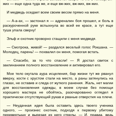
жих — еще одна туда же, и еще вж-жих, вж-жих, вж-жих.
И медведь оседает всем своим весом прямо на меня.
— А-а-ах, — застонал я — адреналин боя прошел, и боль в
раскуроченной руке вспыхнула во всей ее красе, а тут еще
туша упала сверху!
Эльф и охотник проворно стащили с меня медведя.
— Смотрока, живой! — раздался веселый голос Рокшана. —
Молодец, парень! — похвалил он меня, помогая встать.
— Спасибо, за то что спасли! — Я достал свиток с
заклинанием полного восстановление и активировал его.
Мое тело окутала аура исцеления, бар жизни тут же рванул
вверху, кости с хрустом стали на место, а раны затянулись на
глазах, не оставив и следа от жуткого ранения. Жаль, нет магии
для восстановления одежды, в моем случае без помощи
хорошего мастера не обойтись, разочарованно оглядел я
практически отсутствующий рукав и рваные отверстия на плече.
— Неудачная идея была оставить здесь твоего ученика
одного, — произнес охотник, подходя к первому убитому
перевертышу и вырезая из него стрелы. — И, правда, ведь