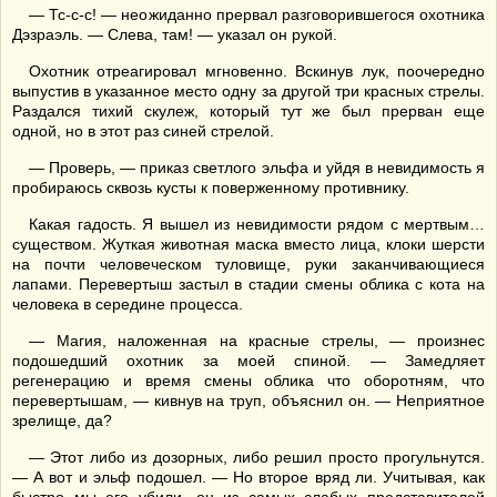
— Тс-с-с! — неожиданно прервал разговорившегося охотника
Дэзраэль. — Слева, там! — указал он рукой.
Охотник отреагировал мгновенно. Вскинув лук, поочередно
выпустив в указанное место одну за другой три красных стрелы.
Раздался тихий скулеж, который тут же был прерван еще
одной, но в этот раз синей стрелой.
— Проверь, — приказ светлого эльфа и уйдя в невидимость я
пробираюсь сквозь кусты к поверженному противнику.
Какая гадость. Я вышел из невидимости рядом с мертвым…
существом. Жуткая животная маска вместо лица, клоки шерсти
на почти человеческом туловище, руки заканчивающиеся
лапами. Перевертыш застыл в стадии смены облика с кота на
человека в середине процесса.
— Магия, наложенная на красные стрелы, — произнес
подошедший охотник за моей спиной. — Замедляет
регенерацию и время смены облика что оборотням, что
перевертышам, — кивнув на труп, объяснил он. — Неприятное
зрелище, да?
— Этот либо из дозорных, либо решил просто прогульнутся.
— А вот и эльф подошел. — Но второе вряд ли. Учитывая, как