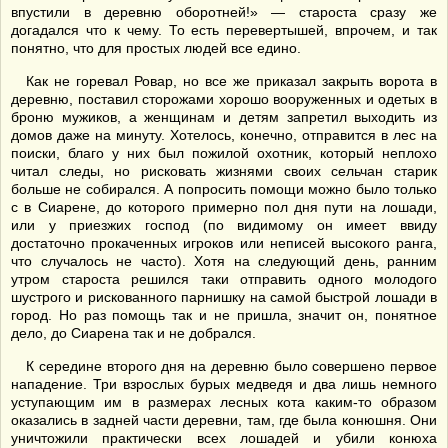
впустили в деревню оборотней!» — староста сразу же
догадался что к чему. То есть перевертышей, впрочем, и так
понятно, что для простых людей все едино.
Как не горевал Ровар, но все же приказал закрыть ворота в
деревню, поставил сторожами хорошо вооруженных и одетых в
броню мужиков, а женщинам и детям запретил выходить из
домов даже на минуту. Хотелось, конечно, отправится в лес на
поиски, благо у них был пожилой охотник, который неплохо
читал следы, но рисковать жизнями своих сельчан старик
больше не собирался. А попросить помощи можно было только
с в Сиарене, до которого примерно пол дня пути на лошади,
или у приезжих господ (по видимому он имеет ввиду
достаточно прокаченных игроков или неписей высокого ранга,
что случалось не часто). Хотя на следующий день, ранним
утром староста решился таки отправить одного молодого
шустрого и рискованного парнишку на самой быстрой лошади в
город. Но раз помощь так и не пришла, значит он, понятное
дело, до Сиарена так и не добрался.
К середине второго дня на деревню было совершено первое
нападение. Три взрослых бурых медведя и два лишь немного
уступающим им в размерах лесных кота каким-то образом
оказались в задней части деревни, там, где была конюшня. Они
уничтожили практически всех лошадей и убили конюха