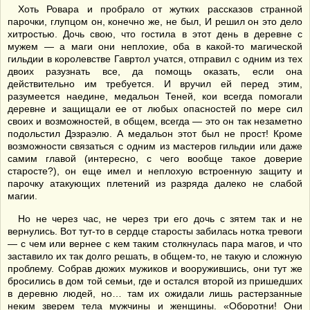
Хоть Ровара и пробрало от жутких рассказов странной
парочки, глупцом он, конечно же, не был, И решил он это дело
хитростью. Дочь свою, что гостила в этот день в деревне с
мужем — а маги они неплохие, оба в какой-то магической
гильдии в королевстве Гавртол учатся, отправил с одним из тех
двоих разузнать все, да помощь оказать, если она
действительно им требуется. И вручил ей перед этим,
разумеется наедине, медальон Теней, кои всегда помогали
деревне и защищали ее от любых опасностей по мере сил
своих и возможностей, в общем, всегда — это он так незаметно
подольстил Дэзраэлю. А медальон этот был не прост! Кроме
возможности связаться с одним из мастеров гильдии или даже
самим главой (интересно, с чего вообще такое доверие
старосте?), он еще имел и неплохую встроенную защиту и
парочку атакующих плетений из разряда далеко не слабой
магии.
Но не через час, не через три его дочь с зятем так и не
вернулись. Вот тут-то в сердце старосты забилась нотка тревоги
— с чем или вернее с кем таким столкнулась пара магов, и что
заставило их так долго решать, в общем-то, не такую и сложную
проблему. Собрав дюжих мужиков и вооружившись, они тут же
бросились в дом той семьи, где и остался второй из пришедших
в деревню людей, но… там их ожидали лишь растерзанные
неким зверем тела мужчины и женщины. «Оборотни! Они