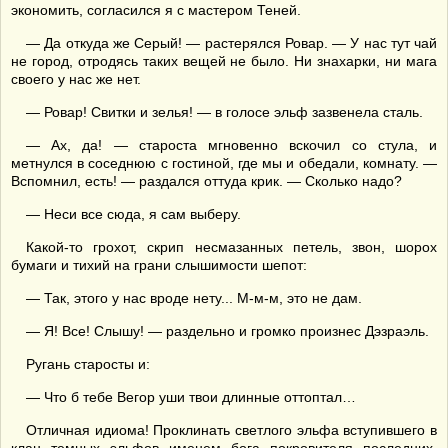
экономить, согласился я с мастером Теней.
— Да откуда же Серый! — растерялся Ровар. — У нас тут чай
не город, отродясь таких вещей не было. Ни знахарки, ни мага
своего у нас же нет.
— Ровар! Свитки и зелья! — в голосе эльф зазвенела сталь.
— Ах, да! — староста мгновенно вскочил со стула, и
метнулся в соседнюю с гостиной, где мы и обедали, комнату. —
Вспомнил, есть! — раздался оттуда крик. — Сколько надо?
— Неси все сюда, я сам выберу.
Какой-то грохот, скрип несмазанных петель, звон, шорох
бумаги и тихий на грани слышимости шепот:
— Так, этого у нас вроде нету... М-м-м, это не дам.
— Я! Все! Слышу! — раздельно и громко произнес Дэзраэль.
Ругань старосты и:
— Что б тебе Вегор уши твои длинные оттоптал…
Отличная идиома! Проклинать светлого эльфа вступившего в