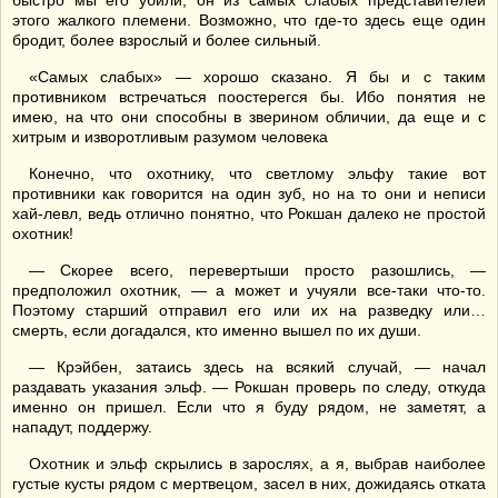
быстро мы его убили, он из самых слабых представителей
этого жалкого племени. Возможно, что где-то здесь еще один
бродит, более взрослый и более сильный.
«Самых слабых» — хорошо сказано. Я бы и с таким
противником встречаться поостерегся бы. Ибо понятия не
имею, на что они способны в зверином обличии, да еще и с
хитрым и изворотливым разумом человека
Конечно, что охотнику, что светлому эльфу такие вот
противники как говорится на один зуб, но на то они и неписи
хай-левл, ведь отлично понятно, что Рокшан далеко не простой
охотник!
— Скорее всего, перевертыши просто разошлись, —
предположил охотник, — а может и учуяли все-таки что-то.
Поэтому старший отправил его или их на разведку или…
смерть, если догадался, кто именно вышел по их души.
— Крэйбен, затаись здесь на всякий случай, — начал
раздавать указания эльф. — Рокшан проверь по следу, откуда
именно он пришел. Если что я буду рядом, не заметят, а
нападут, поддержу.
Охотник и эльф скрылись в зарослях, а я, выбрав наиболее
густые кусты рядом с мертвецом, засел в них, дожидаясь отката