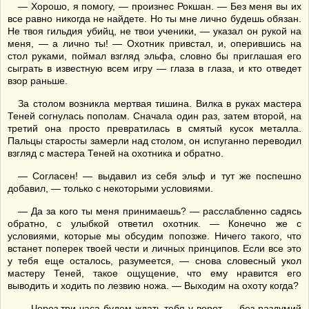
— Хорошо, я помогу, — произнес Рокшан. — Без меня вы их
все равно никогда не найдете. Но ты мне лично будешь обязан.
Не твоя гильдия убийц, не твои ученики, — указал он рукой на
меня, — а лично ты! — Охотник привстал, и, оперившись на
стол руками, поймал взгляд эльфа, словно бы приглашая его
сыграть в известную всем игру — глаза в глаза, и кто отведет
взор раньше.
За столом возникла мертвая тишина. Вилка в руках мастера
Теней согнулась пополам. Сначала один раз, затем второй, на
третий она просто превратилась в смятый кусок металла.
Пальцы старосты замерли над столом, он испуганно переводил
взгляд с мастера Теней на охотника и обратно.
— Согласен! — выдавил из себя эльф и тут же поспешно
добавил, — только с некоторыми условиями.
— Да за кого ты меня принимаешь? — расслабленно садясь
обратно, с улыбкой ответил охотник. — Конечно же с
условиями, которые мы обсудим попозже. Ничего такого, что
встанет поперек твоей чести и личных принципов. Если все это
у тебя еще осталось, разумеется, — снова словесный укол
мастеру Теней, такое ощущение, что ему нравится его
выводить и ходить по лезвию ножа. — Выходим на охоту когда?
— Через три часа будем ждать тебя у ворот, — без раздумий