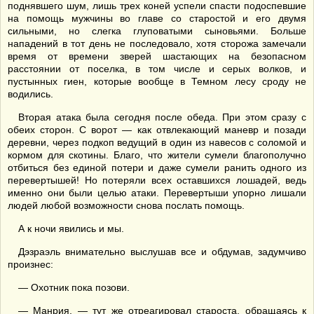
поднявшего шум, лишь трех коней успели спасти подоспевшие
на помощь мужчины во главе со старостой и его двумя
сильными, но слегка глуповатыми сыновьями. Больше
нападений в тот день не последовало, хотя сторожа замечали
время от времени зверей шастающих на безопасном
расстоянии от поселка, в том числе и серых волков, и
пустынных гиен, которые вообще в Темном лесу сроду не
водились.
Вторая атака была сегодня после обеда. При этом сразу с
обеих сторон. С ворот — как отвлекающий маневр и позади
деревни, через подкоп ведущий в один из навесов с соломой и
кормом для скотины. Благо, что жители сумели благополучно
отбиться без единой потери и даже сумели ранить одного из
перевертышей! Но потеряли всех оставшихся лошадей, ведь
именно они были целью атаки. Перевертыши упорно лишали
людей любой возможности снова послать помощь.
А к ночи явились и мы.
Дэзраэль внимательно выслушав все и обдумав, задумчиво
произнес:
— Охотник пока позови.
— Манрия, — тут же отреагировал староста, обращаясь к