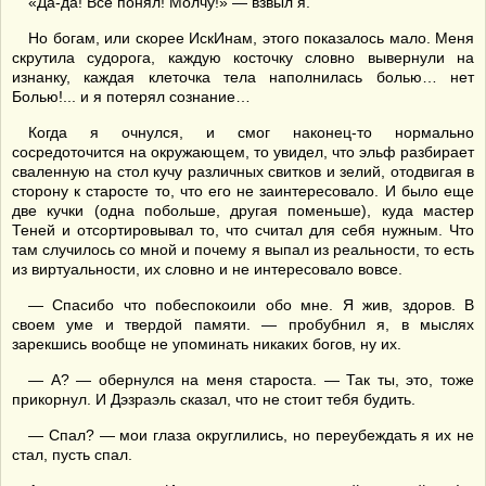
«Да-да! Все понял! Молчу!» — взвыл я.
Но богам, или скорее ИскИнам, этого показалось мало. Меня
скрутила судорога, каждую косточку словно вывернули на
изнанку, каждая клеточка тела наполнилась болью… нет
Болью!... и я потерял сознание…
Когда я очнулся, и смог наконец-то нормально
сосредоточится на окружающем, то увидел, что эльф разбирает
сваленную на стол кучу различных свитков и зелий, отодвигая в
сторону к старосте то, что его не заинтересовало. И было еще
две кучки (одна побольше, другая поменьше), куда мастер
Теней и отсортировывал то, что считал для себя нужным. Что
там случилось со мной и почему я выпал из реальности, то есть
из виртуальности, их словно и не интересовало вовсе.
— Спасибо что побеспокоили обо мне. Я жив, здоров. В
своем уме и твердой памяти. — пробубнил я, в мыслях
зарекшись вообще не упоминать никаких богов, ну их.
— А? — обернулся на меня староста. — Так ты, это, тоже
прикорнул. И Дэзраэль сказал, что не стоит тебя будить.
— Спал? — мои глаза округлились, но переубеждать я их не
стал, пусть спал.