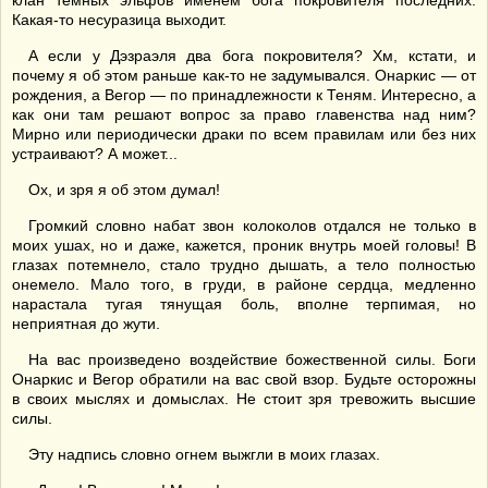
клан темных эльфов именем бога покровителя последних.
Какая-то несуразица выходит.
А если у Дэзраэля два бога покровителя? Хм, кстати, и
почему я об этом раньше как-то не задумывался. Онаркис — от
рождения, а Вегор — по принадлежности к Теням. Интересно, а
как они там решают вопрос за право главенства над ним?
Мирно или периодически драки по всем правилам или без них
устраивают? А может...
Ох, и зря я об этом думал!
Громкий словно набат звон колоколов отдался не только в
моих ушах, но и даже, кажется, проник внутрь моей головы! В
глазах потемнело, стало трудно дышать, а тело полностью
онемело. Мало того, в груди, в районе сердца, медленно
нарастала тугая тянущая боль, вполне терпимая, но
неприятная до жути.
На вас произведено воздействие божественной силы. Боги
Онаркис и Вегор обратили на вас свой взор. Будьте осторожны
в своих мыслях и домыслах. Не стоит зря тревожить высшие
силы.
Эту надпись словно огнем выжгли в моих глазах.