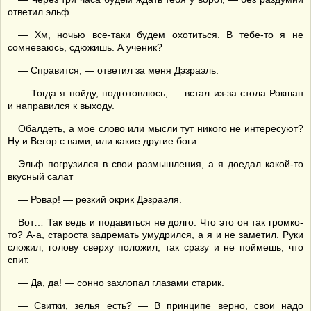
ответил эльф.
— Хм, ночью все-таки будем охотиться. В тебе-то я не
сомневаюсь, сдюжишь. А ученик?
— Справится, — ответил за меня Дэзраэль.
— Тогда я пойду, подготовлюсь, — встал из-за стола Рокшан
и направился к выходу.
Обалдеть, а мое слово или мысли тут никого не интересуют?
Ну и Вегор с вами, или какие другие боги.
Эльф погрузился в свои размышления, а я доедал какой-то
вкусный салат
— Ровар! — резкий окрик Дэзраэля.
Вот… Так ведь и подавиться не долго. Что это он так громко-
то? А-а, староста задремать умудрился, а я и не заметил. Руки
сложил, голову сверху положил, так сразу и не поймешь, что
спит.
— Да, да! — сонно захлопал глазами старик.
— Свитки, зелья есть? — В принципе верно, свои надо