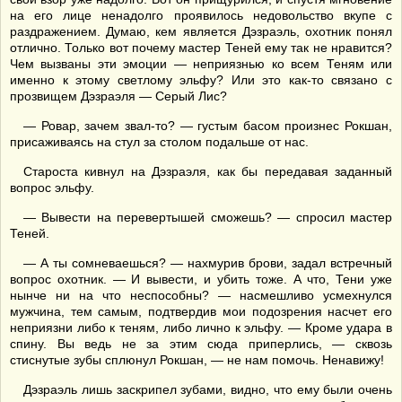
на его лице ненадолго проявилось недовольство вкупе с
раздражением. Думаю, кем является Дэзраэль, охотник понял
отлично. Только вот почему мастер Теней ему так не нравится?
Чем вызваны эти эмоции — неприязнью ко всем Теням или
именно к этому светлому эльфу? Или это как-то связано с
прозвищем Дэзраэля — Серый Лис?
— Ровар, зачем звал-то? — густым басом произнес Рокшан,
присаживаясь на стул за столом подальше от нас.
Староста кивнул на Дэзраэля, как бы передавая заданный
вопрос эльфу.
— Вывести на перевертышей сможешь? — спросил мастер
Теней.
— А ты сомневаешься? — нахмурив брови, задал встречный
вопрос охотник. — И вывести, и убить тоже. А что, Тени уже
нынче ни на что неспособны? — насмешливо усмехнулся
мужчина, тем самым, подтвердив мои подозрения насчет его
неприязни либо к теням, либо лично к эльфу. — Кроме удара в
спину. Вы ведь не за этим сюда приперлись, — сквозь
стиснутые зубы сплюнул Рокшан, — не нам помочь. Ненавижу!
Дэзраэль лишь заскрипел зубами, видно, что ему были очень