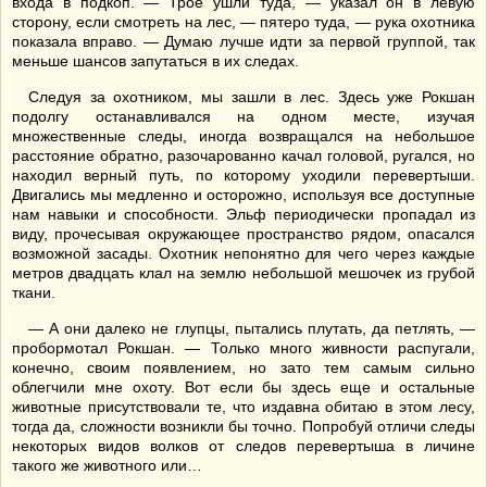
входа в подкоп. — Трое ушли туда, — указал он в левую
сторону, если смотреть на лес, — пятеро туда, — рука охотника
показала вправо. — Думаю лучше идти за первой группой, так
меньше шансов запутаться в их следах.
Следуя за охотником, мы зашли в лес. Здесь уже Рокшан
подолгу останавливался на одном месте, изучая
множественные следы, иногда возвращался на небольшое
расстояние обратно, разочарованно качал головой, ругался, но
находил верный путь, по которому уходили перевертыши.
Двигались мы медленно и осторожно, используя все доступные
нам навыки и способности. Эльф периодически пропадал из
виду, прочесывая окружающее пространство рядом, опасался
возможной засады. Охотник непонятно для чего через каждые
метров двадцать клал на землю небольшой мешочек из грубой
ткани.
— А они далеко не глупцы, пытались плутать, да петлять, —
пробормотал Рокшан. — Только много живности распугали,
конечно, своим появлением, но зато тем самым сильно
облегчили мне охоту. Вот если бы здесь еще и остальные
животные присутствовали те, что издавна обитаю в этом лесу,
тогда да, сложности возникли бы точно. Попробуй отличи следы
некоторых видов волков от следов перевертыша в личине
такого же животного или…