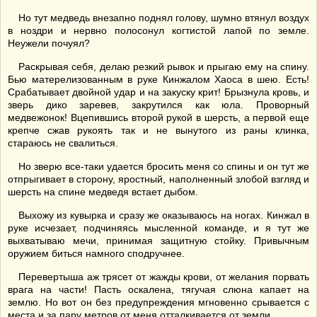
Но тут медведь внезапно поднял голову, шумно втянул воздух
в ноздри и нервно полосонул когтистой лапой по земле.
Неужели почуял?
Раскрывая себя, делаю резкий рывок и прыгаю ему на спину.
Бью матерелизованным в руке Кинжалом Хаоса в шею. Есть!
Срабатывает двойной удар и на закуску крит! Брызнула кровь, и
зверь дико заревев, закрутился как юла. Проворный
медвежонок! Вцепившись второй рукой в шерсть, а первой еще
крепче сжав рукоять так и не вынутого из раны клинка,
стараюсь не свалиться.
Но зверю все-таки удается бросить меня со спины и он тут же
отпрыгивает в сторону, яростный, наполненный злобой взгляд и
шерсть на спине медведя встает дыбом.
Выхожу из кувырка и сразу же оказываюсь на ногах. Кинжал в
руке исчезает, подчиняясь мысленной команде, и я тут же
выхватываю мечи, принимая защитную стойку. Привычным
оружием биться намного сподручнее.
Перевертыша аж трясет от жажды крови, от желания порвать
врага на части! Пасть оскалена, тягучая слюна капает на
землю. Но вот он без предупреждения мгновенно срывается с
места и за пару метров от меня отталкивается от земли.