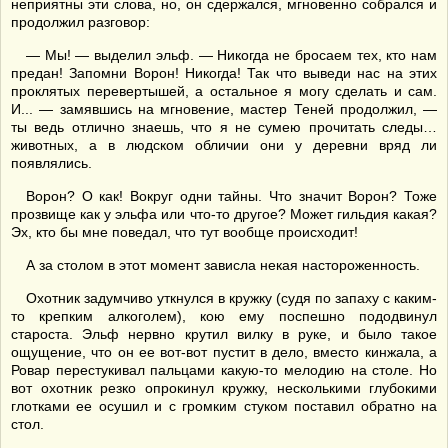
неприятны эти слова, но, он сдержался, мгновенно собрался и
продолжил разговор:
— Мы! — выделил эльф. — Никогда не бросаем тех, кто нам
предан! Запомни Ворон! Никогда! Так что выведи нас на этих
проклятых перевертышей, а остальное я могу сделать и сам.
И... — замявшись на мгновение, мастер Теней продолжил, —
ты ведь отлично знаешь, что я не сумею прочитать следы…
животных, а в людском обличии они у деревни вряд ли
появлялись.
Ворон? О как! Вокруг одни тайны. Что значит Ворон? Тоже
прозвище как у эльфа или что-то другое? Может гильдия какая?
Эх, кто бы мне поведал, что тут вообще происходит!
А за столом в этот момент зависла некая настороженность.
Охотник задумчиво уткнулся в кружку (судя по запаху с каким-
то крепким алкоголем), кою ему поспешно пододвинул
староста. Эльф нервно крутил вилку в руке, и было такое
ощущение, что он ее вот-вот пустит в дело, вместо кинжала, а
Ровар перестукивал пальцами какую-то мелодию на столе. Но
вот охотник резко опрокинул кружку, несколькими глубокими
глотками ее осушил и с громким стуком поставил обратно на
стол.