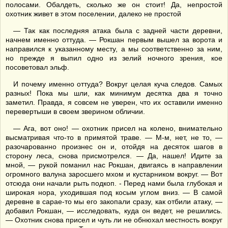
полосами. Обалдеть, сколько же он стоит! Да, непростой
охотник живет в этом поселении, далеко не простой
— Так как последняя атака была с задней части деревни,
начнем именно оттуда. — Рокшан первым вышел за ворота и
направился к указанному месту, а мы соответственно за ним,
но прежде я выпил одно из зелий ночного зрения, кое
посоветовал эльф.
И почему именно оттуда? Вокруг целая куча следов. Самых
разных! Пока мы шли, как минимум десятка два я точно
заметил. Правда, я совсем не уверен, что их оставили именно
перевертыши в своем зверином обличии.
— Ага, вот оно! — охотник присел на колено, внимательно
высматривая что-то в примятой траве. — М-м, нет, не то, —
разочарованно произнес он и, отойдя на десяток шагов в
сторону леса, снова присмотрелся. — Да, нашел! Идите за
мной, — рукой поманил нас Рокшан, двигаясь в направлении
огромного валуна заросшего мхом и кустарником вокруг. — Вот
отсюда они начали рыть подкоп. - Перед нами была глубокая и
широкая нора, уходившая под косым углом вниз. — В самой
деревне в сарае-то мы его закопали сразу, как отбили атаку, —
добавил Рокшан, — исследовать, куда он ведет, не решились.
— Охотник снова присел и чуть ли не обнюхал местность вокруг