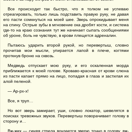
Все происходит так быстро, что я толком не успеваю
отреагировать, только лишь подставить правую руку, не давая
его пасти сомкнуться на моей шее. Зверь опрокидывает меня
на спину. Острые зубы в мгновение ока дробят кости, и система
где-то на краю сознания тут же начинает сыпать сообщениями
об уроне, боль не чувствую, в крови плещется адреналин.
Пытаюсь ударить второй рукой, но перевертыш, словно
прочитав мои мысли, упирается лапой в плече, когтями
проткнув броню на сквозь.
Медведь отпускает мою руку, и его оскаленная морда
приближается к моей голове. Кроваво-красная от крови слюна
из пасти капает прямо на лицо, попадая в глаза и застилая их
алой пеленой.
— Ар-рх-х!
Все, я труп…
Но вот зверь замирает, уши, словно локатор, шевелятся в
поисках тревожных звуков. Перевертыш поворачивает голову в
сторону и…
Вж-жих — синяя стрела вонзается зверю точно в голову, вж-