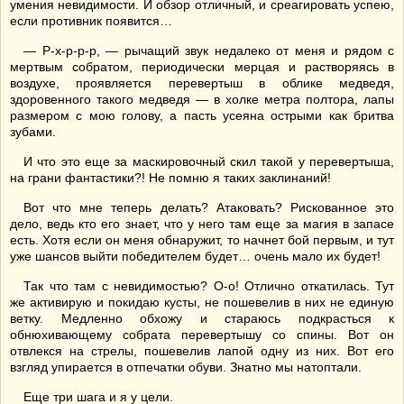
умения невидимости. И обзор отличный, и среагировать успею,
если противник появится…
— Р-х-р-р-р, — рычащий звук недалеко от меня и рядом с
мертвым собратом, периодически мерцая и растворяясь в
воздухе, проявляется перевертыш в облике медведя,
здоровенного такого медведя — в холке метра полтора, лапы
размером с мою голову, а пасть усеяна острыми как бритва
зубами.
И что это еще за маскировочный скил такой у перевертыша,
на грани фантастики?! Не помню я таких заклинаний!
Вот что мне теперь делать? Атаковать? Рискованное это
дело, ведь кто его знает, что у него там еще за магия в запасе
есть. Хотя если он меня обнаружит, то начнет бой первым, и тут
уже шансов выйти победителем будет… очень мало их будет!
Так что там с невидимостью? О-о! Отлично откатилась. Тут
же активирую и покидаю кусты, не пошевелив в них не единую
ветку. Медленно обхожу и стараюсь подкрасться к
обнюхивающему собрата перевертышу со спины. Вот он
отвлекся на стрелы, пошевелив лапой одну из них. Вот его
взгляд упирается в отпечатки обуви. Знатно мы натоптали.
Еще три шага и я у цели.