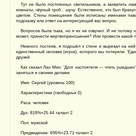
Тут не было постоянных светильников, а захватить лам
комнаты, чёрный гроб... шучу. Естественно, это был Кра
цветом. Стены помещения были исписаны именами павши
подсказку или ответ на интересующий вас вопрос.
Вопросов была тьма, но я их не озвучил. И не потому 
может, принести жертвоприношения? Или провести какой-
Немного постояв, я подошёл к стене и вырезал на ней
единственный человек (игрок), которого мы потеряли. 'Ед
друзей.
Как сказал Лао Мин: 'Долг настоятеля — чтить ушедших'
заняться и своими делами.
Имя: Сергей (уровень 100)
Характеристики (свободных 0)
Раса: человек
Дух: 818%+25.44 талант 2
Пол: мужской
Предвидение: 695%+23.71 талант 2