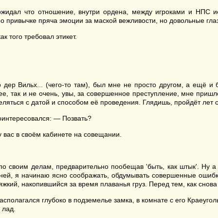
жидал что отношение, внутри ордена, между игроками и НПС исп
о привычке пряча эмоции за маской вежливости, но довольные глаз
к того требовал этикет.
р Вильх... (чего-то там), был мне не просто другом, а ещё и бр
е, так и не очень, увы, за совершенное преступление, мне пришл
еляться с датой и способом её проведения. Глядишь, пройдёт лет с
оинтересовался: — Позвать?
у вас в своём кабинете на совещании.
по своим делам, предварительно пообещав 'быть, как штык'. Ну 
 ней, я начинаю ясно соображать, обдумывать совершенные ошибки 
яжкий, накопившийся за время плаванья груз. Перед тем, как снова
асполагался глубоко в подземелье замка, в комнате с его Краеуг
 лад.