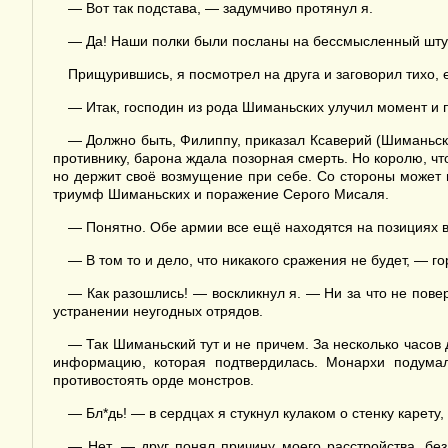
— Вот так подстава, — задумчиво протянул я.
— Да! Наши полки были посланы на бессмысленный штур
Прищурившись, я посмотрел на друга и заговорил тихо, 
— Итак, господин из рода Шиманьских улучил момент и п
— Должно быть, Филиппу, приказал Ксаверий (Шиманьски
противнику, барона ждала позорная смерть. Но королю, чт
но держит своё возмущение при себе. Со стороны может п
триумф Шиманьских и поражение Серого Мисаля.
— Понятно. Обе армии все ещё находятся на позициях 
— В том то и дело, что никакого сражения не будет, — 
— Как разошлись! — воскликнул я. — Ни за что не повер
устранении неугодных отрядов.
— Так Шиманьский тут и не причем. За несколько часов 
информацию, которая подтвердилась. Монархи подумал
противостоять орде монстров.
— Бл*дь! — в сердцах я стукнул кулаком о стенку карету,
— Нет, — друг понял причину моего расстройства, бе