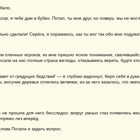
било.
аг, я тебе дам в бубен. Потап, ты мне друг, но поверь: мы не могл
ьно сделали! Серёга, я поражаюсь, как ты мог так обо мне подума
ли пленных игроков, ко мне пришло ясное понимание, свалившейся
сали на нас полные страха взгляды, отказываясь верить, будто кто
ит от грядущих бедствий' — я глубоко вздохнул, беря себя в руки
 могучие деревья сплелись ветвями, из-за чего казалось, что эки
не прошла для него бесследно: вокруг умных глаз появились мешк
упрямо лез вперёд.
лова Потапа и задать вопрос: