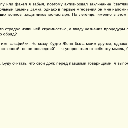
пу или факел я забыл, поэтому активировал заклинание 'светляк
еугольный Камень Замка, однако в первые мгновения он мне напо
х воинов, защитников монастыря. По легенде, именно в этом з
что страдал излишней скромностью, а ввиду незнания процедуры о
то обряд?
 имя эльфийки. Не сказу, будто Женя была моим другом, однако
инственный, но не последний' — я упорно гнал от себя эту мысль, 
. Буду считать, что свой долг, перед павшими товарищами, я вып