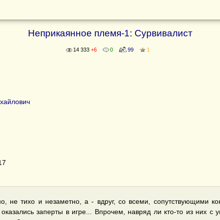
Неприкаянное племя-1: Сурвивалист
14 333
+6
0
99
1
хайлович
17
, не тихо и незаметно, а - вдруг, со всеми, сопутствующими кон
казались заперты в игре... Впрочем, навряд ли кто-то из них с 