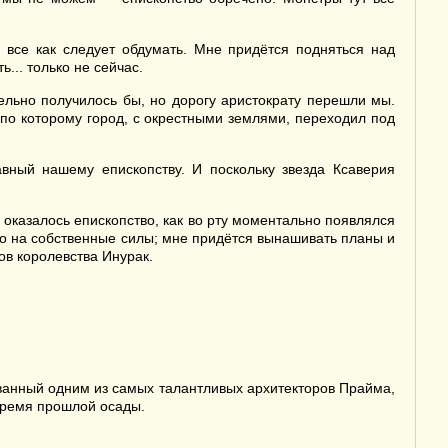
 все как следует обдумать. Мне придётся подняться над
... только не сейчас.
ельно получилось бы, но дорогу аристократу перешли мы.
 по которому город, с окрестными землями, переходил под
вный нашему епископству. И поскольку звезда Ксаверия
 оказалось епископство, как во рту моментально появлялся
ко на собственные силы; мне придётся вынашивать планы и
дов королевства Инурак.
ованный одним из самых талантливых архитекторов Прайма,
время прошлой осады.