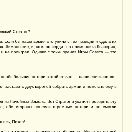
евский Стратег?
. Если бы наша армия отступила с тех позиций и сдала их
ак Шиманьские, и, хотя он сердит на племянника Ксаверия,
 и не проиграл. Однако с точки зрения Игры Совета — это
о понёс большие потери в этой стычке — наше епископство.
ог заставить двух королей собрать армии и помогать ему в
в из Ничейных Земель. Вот Стратег и укатил проверять эту
ие, обе стороны понесли огромные потери и не смогли
баюсь, Потап!
 мы не можем — епископство обречено. Монстры тут всё