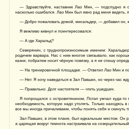
— Здравствуйте, наставник Лао Мин, — подспудно я о
насколько ошибался. Лао Мин был явно рад меня видеть, п
— Добро пожаловать домой, мисальдер, — добавил он, ка
Я вежливо кивнул и поинтересовался:
— А где Харальд?
Северянин, с труднопроизносимым именем: Харальдюр де
родичем варвара. Нас с ним многое связывало, как хороше
казни, побратим носит чёрную повязку, а я не спешу опред
— На тренировочной площадке. — Ответил Лао Мин и п
— Нет. Я хочу наведаться в Зал Павших, но через час жд
— Правильно. Долг настоятеля — чтить ушедших.
Я попрощался с островитянином, Потап умчал куда-то 
необходимость, которую надо утолять. Только находясь в
все мы иногда причаливаем, чтобы понять себя и скинуть т
Зал Павших, в этом плане, был идеальным местом. Он р
а царящая вокруг темнота настраивала на созерцательный