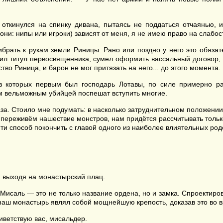
откинулся на спинку дивана, пытаясь не поддаться отчаянью, и
и: нипы или игроки) зависят от меня, я не имею право на слабость
рать к рукам земли Риницы. Рано или поздно у него это обязат
учил титул первосвященника, сумел оформить вассальный договор,
о Риница, и барон не мог притязать на него... до этого момента.
з которых первым был господарь Лотавы, по силе примерно ра
м вельможным убийцей поспешат вступить многие.
аза. Стоило мне подумать: в насколько затруднительном положении
ы переживём нашествие монстров, нам придётся рассчитывать толь
айти способ покончить с главой одного из наиболее влиятельных ро
и выходя на монастырский плац.
 Мисаль — это не только название ордена, но и замка. Спроектир
аш монастырь являл собой мощнейшую крепость, доказав это во 
ветствую вас, мисальдер.