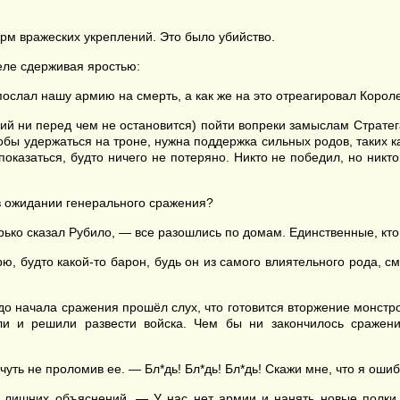
м вражеских укреплений. Это было убийство.
еле сдерживая яростью:
ослал нашу армию на смерть, а как же на это отреагировал Корол
й ни перед чем не остановится) пойти вопреки замыслам Стратега
обы удержаться на троне, нужна поддержка сильных родов, таких к
оказаться, будто ничего не потеряно. Никто не победил, но никто
в ожидании генерального сражения?
горько сказал Рубило, — все разошлись по домам. Единственные, кт
ю, будто какой-то барон, будь он из самого влиятельного рода, см
до начала сражения прошёл слух, что готовится вторжение монстро
и и решили развести войска. Чем бы ни закончилось сражен
 чуть не проломив ее. — Бл*дь! Бл*дь! Бл*дь! Скажи мне, что я оши
з лишних объяснений. — У нас нет армии и нанять новые полки