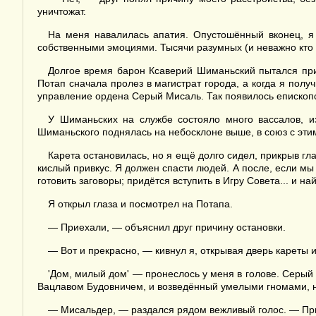
уничтожат.
На меня навалилась апатия. Опустошённый вконец, я 
собственными эмоциями. Тысячи разумных (и неважно кто он
Долгое время барон Ксаверий Шиманьский пытался приб
Потап сначала пролез в магистрат города, а когда я пол
управление ордена Серый Мисаль. Так появилось епископств
У Шиманьских на службе состояло много вассалов, и
Шиманьского поднялась на небосклоне выше, в союз с эти
Карета остановилась, но я ещё долго сидел, прикрыв гл
кислый привкус. Я должен спасти людей. А после, если м
готовить заговоры; придётся вступить в Игру Совета... и н
Я открыл глаза и посмотрел на Потапа.
— Приехали, — объяснил друг причину остановки.
— Вот и прекрасно, — кивнул я, открывая дверь кареты 
'Дом, милый дом' — пронеслось у меня в голове. Серый
Вацлавом Будовничем, и возведённый умелыми гномами, н
— Мисальдер, — раздался рядом вежливый голос. — При