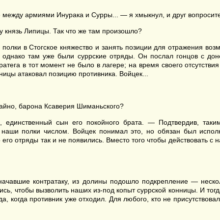
между армиями Инурака и Сурры... — я хмыкнул, и друг вопросит
у князь Липицы. Так что же там произошло?
 полки в Стогское княжество и занять позиции для отражения воз
 однако там уже были суррские отряды. Он послал гонцов с дон
ратега в тот момент не было в лагере; на время своего отсутств
ницы атаковал позицию противника. Войцек...
учайно, барона Ксаверия Шиманьского?
 единственный сын его покойного брата. — Подтвердив, таким
наши полки числом. Войцек понимал это, но обязан был исполн
его отряды так и не появились. Вместо того чтобы действовать с 
 начавшие контратаку, из долины подошло подкрепление — неско
сь, чтобы вызволить наших из-под копыт суррской конницы. И тог
да, когда противник уже отходил. Для любого, кто не присутствова