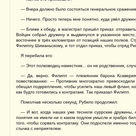
— Вчера должно было состояться генеральное сражение 
— Ничего. Просто теперь мне понятно, куда увёл дружин
— Ближе к обеду, в магистрат пришёл приказ: отправить
Войцек собрал дружину и выдвинулся в указанное место,
восточнее в трёх километрах от позиций наших полков. Ст
Филиппу Шиманьскому, и тот отдал приказ, чтобы отряд Ри
Я перебила его:
— Этот полководец-наместник... он не родственник, сл
— Да, верно. Филипп — племянник барона Ксаверия,
повествованию: — Противник многократно превосходили 
обещал подкрепление, чтобы усилить наш левый фланг, но 
как будто готовились к контратаке. Так приказал Филипп.
Помолчав несколько секунд, Рубило продолжил:
— И вот, когда наших уже теснили суррские дружины,
понятия не имели ни о каком подлом умысле и храбро били
того, чтобы сорвать контратаку. Они подоспели именно тог
стычка с неприятелем.