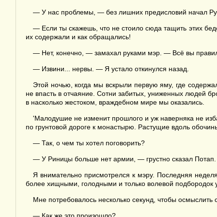
— У нас проблемы, — без лишних предисловий начал Ру
— Если ты скажешь, что не стоило сюда тащить этих бедол
их содержали и как обращались!
— Нет, конечно, — замахал руками мэр. — Всё вы правил
— Извини... нервы. — Я устало откинулся назад.
Этой ночью, когда мы вскрыли первую яму, где содержа
не впасть в отчаяние. Сотни забитых, униженных людей бро
в насколько жестоком, враждебном мире мы оказались.
'Малодушие не изменит прошлого и уж наверняка не избав
по грунтовой дороге к монастырю. Растущие вдоль обочины,
— Так, о чем ты хотел поговорить?
— У Риницы больше нет армии, — грустно сказал Потап.
Я внимательно присмотрелся к мэру. Последняя неделя 
более хищными, голодными и только волевой подбородок 
Мне потребовалось несколько секунд, чтобы осмыслить с
— Как же это произошло?