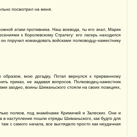
ельно посмотрел на меня.
можной атаки противника. Наш воевода, ты его знал, Марек
есениями к Королевскому Стратегу: его лагерь находился
ия он поручил командовать войсками полководцу-наместнику
 образом, мою догадку, Потап вернулся к прерванному
ить приказ, не задавая вопросов. Полководец-наместник
нами заодно, воины Шиманьского стояли на своих позициях,
лько полков, под знамёнами Кримичей и Залеских. Они и
да в наступление пошли отряды Шиманьского, как будто для
л там с самого начала, все выглядело просто как неудачная