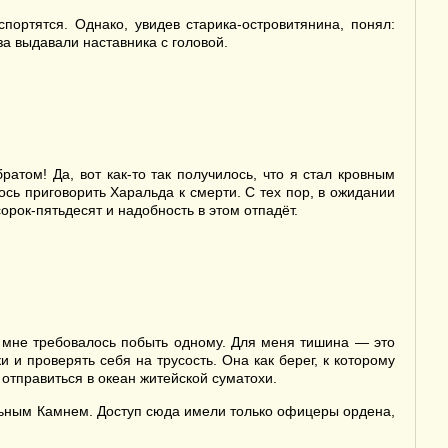
ортятся. Однако, увидев старика-островитянина, понял:
а выдавали наставника с головой.
атом! Да, вот как-то так получилось, что я стал кровным
ось приговорить Харальда к смерти. С тех пор, в ожидании
орок-пятьдесят и надобность в этом отпадёт.
а мне требовалось побыть одному. Для меня тишина — это
и проверять себя на трусость. Она как берег, к которому
 отправиться в океан житейской суматохи.
ольным Камнем. Доступ сюда имели только офицеры ордена,