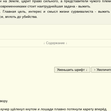
 и на Земле, царит право сильного, а представители чужого пле
современниками стоит наитруднейшая задача - выжить.
ие). Главная цель, интерес и смысл жизни сурвивалиста - выжит
се, вплоть до убийства.
↓ Содержание ↓
вору.
, кучер щёлкнул кнутом и лошади плавно потянули карету вперёд.