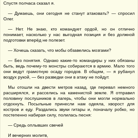
Спустя полчаса сказал я.
— Думаешь, они сегодня не станут атаковать? — спросил
Олег.
— Нет. Не знаю, кто командует ордой, но он отлично
понимает, насколько у нас выгодная позиция и без должной
подготовки вперёд не полезет.
— Хочешь сказать, что мобы обзавелись мозгами?
— Без понятия. Однако какие-то командиры у них обязаны
быть, ведь почему-то монстры собираются в армию. Мало того
они ведут грамотную осаду городов. В общем, — я рубанул
воздух рукой, — без разведки они в атаку не пойдут.
Мы отошли на двести метров назад, где перевал немного
расширялся, и расселись на каменистой земле. Я отправил
половину послушников в лагерь, чтобы они могли нормально
отдохнуть. Посыльные принесли нам одеяла, хворост для
костров и еду. Раздались звуки гитары и, поначалу робко, но
постепенно набирая силу, полилась песня:
— Средь оплывших свечей
И вечерних молитв,