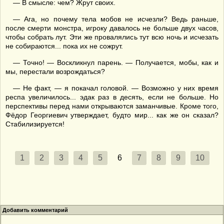
— В смысле: чем? Жрут своих.
— Ага, но почему тела мобов не исчезли? Ведь раньше,
после смерти монстра, игроку давалось не больше двух часов,
чтобы собрать лут. Эти же провалялись тут всю ночь и исчезать
не собираются... пока их не сожрут.
— Точно! — Воскликнул парень. — Получается, мобы, как и
мы, перестали возрождаться?
— Не факт, — я покачал головой. — Возможно у них время
респа увеличилось... эдак раз в десять, если не больше. Но
перспективы перед нами открываются заманчивые. Кроме того,
Фёдор Георгиевич утверждает, будто мир... как же он сказал?
Стабилизируется!
1
2
3
4
5
6
7
8
9
10
Добавить комментарий