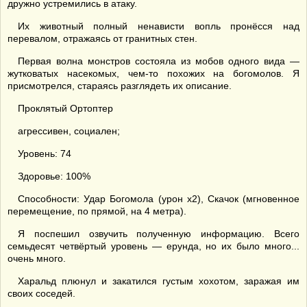
дружно устремились в атаку.
Их животный полный ненависти вопль пронёсся над
перевалом, отражаясь от гранитных стен.
Первая волна монстров состояла из мобов одного вида —
жутковатых насекомых, чем-то похожих на богомолов. Я
присмотрелся, стараясь разглядеть их описание.
Проклятый Ортоптер
агрессивен, социален;
Уровень: 74
Здоровье: 100%
Способности: Удар Богомола (урон х2), Скачок (мгновенное
перемещение, по прямой, на 4 метра).
Я поспешил озвучить полученную информацию. Всего
семьдесят четвёртый уровень — ерунда, но их было много...
очень много.
Харальд плюнул и закатился густым хохотом, заражая им
своих соседей.