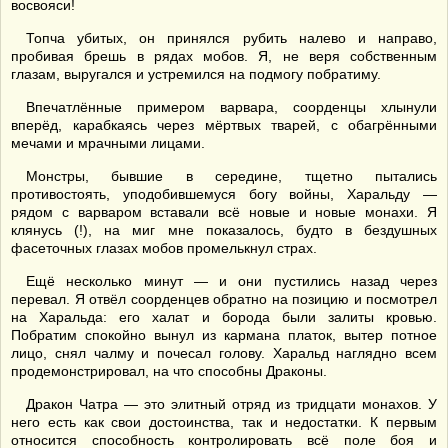
восвояси!
Топча убитых, он принялся рубить налево и направо,
пробивая брешь в рядах мобов. Я, не веря собственным
глазам, выругался и устремился на подмогу побратиму.
Впечатлённые примером варвара, соорденцы хлынули
вперёд, карабкаясь через мёртвых тварей, с обагрёнными
мечами и мрачными лицами.
Монстры, бывшие в середине, тщетно пытались
противостоять, уподобившемуся богу войны, Харальду —
рядом с варваром вставали всё новые и новые монахи. Я
клянусь (!), на миг мне показалось, будто в бездушных
фасеточных глазах мобов промелькнул страх.
Ещё несколько минут — и они пустились назад через
перевал. Я отвёл соорденцев обратно на позицию и посмотрел
на Харальда: его халат и борода были залиты кровью.
Побратим спокойно вынул из кармана платок, вытер потное
лицо, снял чалму и почесал голову. Харальд наглядно всем
продемонстрировал, на что способны Драконы.
Дракон Чатра — это элитный отряд из тридцати монахов. У
него есть как свои достоинства, так и недостатки. К первым
относится способность контролировать всё поле боя и