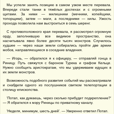
Мы успели занять позицию в самом узком месте перевала.
Впереди стали танки в тяжёлых доспехах и с огромными
щитами. За ними — милишники (мечники, копейщики,
топорщики), затем — маги, а последними — хилы. Узкость
прохода позволила нам выстроиться в семь шеренг.
С противоположного края перевала, я рассмотрел огромную
орду, заполнившую все видимое пространство, она
насчитывала явно более десяти тысяч монстров. Случилось
худшее — через наши земли собирались пройти две армии
мобов, направляющиеся в соседние владения.
— Игорь, — обратился я к офицеру, — отправляй гонца в
Риницу. Путь свяжутся с бароном Турека и графом Кельце.
Нужно сообщить аристократам, что мы удерживаем идущих в
их земли монстров.
Возможность подобного развития событий мы рассматривали
и снабдили одного из послушников свитком телепортации в
столицу епископства.
'Потап, как думаешь, через сколько прибудет подкрепление?'
— Я обратился к мэру Риницы по приватному каналу.
'Неделя, минимум, шесть дней'. — Уверенно ответил Потап.