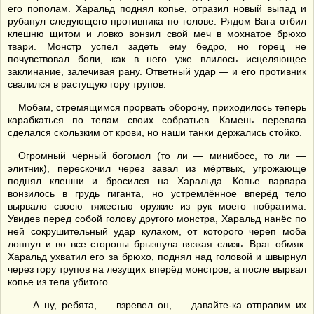
его пополам. Харальд поднял копье, отразил новый выпад и
рубанул следующего противника по голове. Рядом Вага отбил
клешню щитом и ловко вонзил свой меч в мохнатое брюхо
твари. Монстр успел задеть ему бедро, но горец не
почувствовал боли, как в него уже влилось исцеляющее
заклинание, залечивая рану. Ответный удар — и его противник
свалился в растущую гору трупов.
Мобам, стремящимся прорвать оборону, приходилось теперь
карабкаться по телам своих собратьев. Камень перевала
сделался скользким от крови, но наши танки держались стойко.
Огромный чёрный богомол (то ли — минибосс, то ли —
элитник), перескочил через завал из мёртвых, угрожающе
поднял клешни и бросился на Харальда. Копье варвара
вонзилось в грудь гиганта, но устремлённое вперёд тело
вырвало своею тяжестью оружие из рук моего побратима.
Увидев перед собой голову другого монстра, Харальд нанёс по
ней сокрушительный удар кулаком, от которого череп моба
лопнул и во все стороны брызнула вязкая слизь. Враг обмяк.
Харальд ухватил его за брюхо, поднял над головой и швырнул
через гору трупов на лезущих вперёд монстров, а после вырвал
копье из тела убитого.
— А ну, ребята, — взревел он, — давайте-ка отправим их