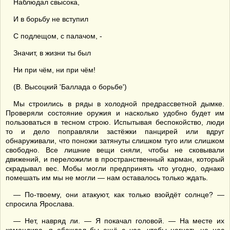
Наблюдал свысока,
И в борьбу не вступил
С подлещом, с палачом, -
Значит, в жизни ты был
Ни при чём, ни при чём!
(В. Высоцкий 'Баллада о борьбе')
Мы строились в ряды в холодной предрассветной дымке.
Проверяли состояние оружия и насколько удобно будет им
пользоваться в тесном строю. Испытывая беспокойство, люди
то и дело поправляли застёжки панцирей или вдруг
обнаруживали, что поножи затянуты слишком туго или слишком
свободно. Все лишние вещи сняли, чтобы не сковывали
движений, и переложили в пространственный карман, который
скрадывал вес. Мобы могли предпринять что угодно, однако
помешать им мы не могли — нам оставалось только ждать.
— По-твоему, они атакуют, как только взойдёт солнце? —
спросила Ярослава.
— Нет, навряд ли. — Я покачал головой. — На месте их