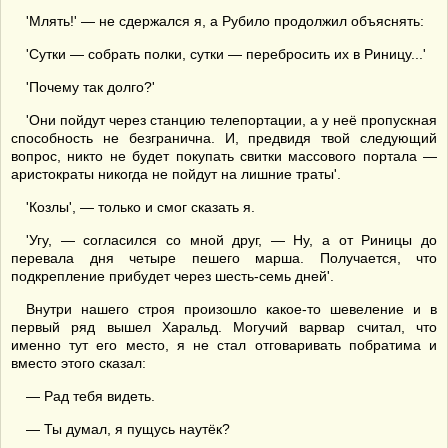
'Млять!' — не сдержался я, а Рубило продолжил объяснять:
'Сутки — собрать полки, сутки — перебросить их в Риницу...'
'Почему так долго?'
'Они пойдут через станцию телепортации, а у неё пропускная
способность не безгранична. И, предвидя твой следующий
вопрос, никто не будет покупать свитки массового портала —
аристократы никогда не пойдут на лишние траты'.
'Козлы', — только и смог сказать я.
'Угу, — согласился со мной друг, — Ну, а от Риницы до
перевала дня четыре пешего марша. Получается, что
подкрепление прибудет через шесть-семь дней'.
Внутри нашего строя произошло какое-то шевеление и в
первый ряд вышел Харальд. Могучий варвар считал, что
именно тут его место, я не стал отговаривать побратима и
вместо этого сказал:
— Рад тебя видеть.
— Ты думал, я пущусь наутёк?