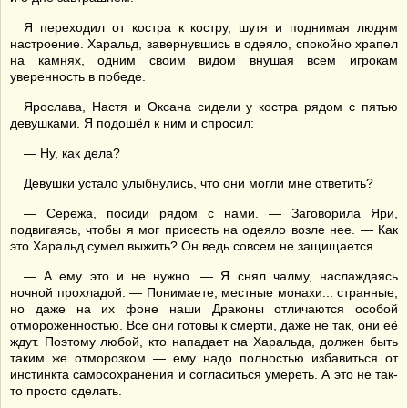
Я переходил от костра к костру, шутя и поднимая людям
настроение. Харальд, завернувшись в одеяло, спокойно храпел
на камнях, одним своим видом внушая всем игрокам
уверенность в победе.
Ярослава, Настя и Оксана сидели у костра рядом с пятью
девушками. Я подошёл к ним и спросил:
— Ну, как дела?
Девушки устало улыбнулись, что они могли мне ответить?
— Сережа, посиди рядом с нами. — Заговорила Яри,
подвигаясь, чтобы я мог присесть на одеяло возле нее. — Как
это Харальд сумел выжить? Он ведь совсем не защищается.
— А ему это и не нужно. — Я снял чалму, наслаждаясь
ночной прохладой. — Понимаете, местные монахи... странные,
но даже на их фоне наши Драконы отличаются особой
отмороженностью. Все они готовы к смерти, даже не так, они её
ждут. Поэтому любой, кто нападает на Харальда, должен быть
таким же отморозком — ему надо полностью избавиться от
инстинкта самосохранения и согласиться умереть. А это не так-
то просто сделать.