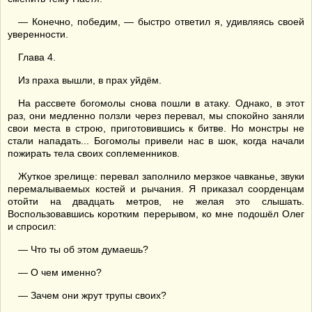
— Конечно, победим, — быстро ответил я, удивляясь своей
уверенности.
Глава 4.
Из праха вышли, в прах уйдём.
На рассвете богомолы снова пошли в атаку. Однако, в этот
раз, они медленно ползли через перевал, мы спокойно заняли
свои места в строю, приготовившись к битве. Но монстры не
стали нападать... Богомолы привели нас в шок, когда начали
пожирать тела своих соплеменников.
Жуткое зрелище: перевал заполнило мерзкое чавканье, звуки
перемалываемых костей и рычания. Я приказал соорденцам
отойти на двадцать метров, не желая это слышать.
Воспользовавшись коротким перерывом, ко мне подошёл Олег
и спросил:
— Что ты об этом думаешь?
— О чем именно?
— Зачем они жрут трупы своих?