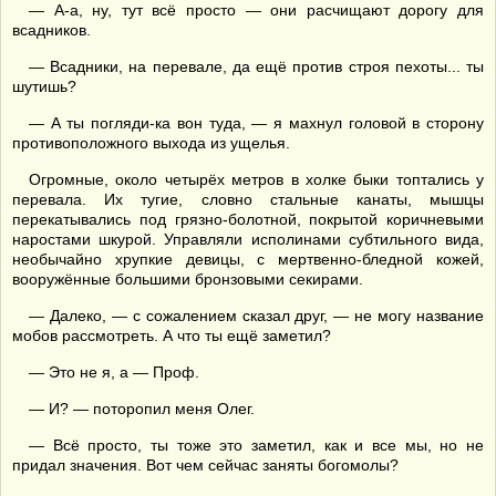
— А-а, ну, тут всё просто — они расчищают дорогу для
всадников.
— Всадники, на перевале, да ещё против строя пехоты... ты
шутишь?
— А ты погляди-ка вон туда, — я махнул головой в сторону
противоположного выхода из ущелья.
Огромные, около четырёх метров в холке быки топтались у
перевала. Их тугие, словно стальные канаты, мышцы
перекатывались под грязно-болотной, покрытой коричневыми
наростами шкурой. Управляли исполинами субтильного вида,
необычайно хрупкие девицы, с мертвенно-бледной кожей,
вооружённые большими бронзовыми секирами.
— Далеко, — с сожалением сказал друг, — не могу название
мобов рассмотреть. А что ты ещё заметил?
— Это не я, а — Проф.
— И? — поторопил меня Олег.
— Всё просто, ты тоже это заметил, как и все мы, но не
придал значения. Вот чем сейчас заняты богомолы?