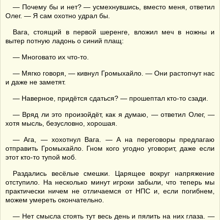
— Почему бы и нет? — усмехнувшись, вместо меня, ответил
Олег. — Я сам охотно удрал бы.
Вага, стоящий в первой шеренге, вложил меч в ножны и
вытер потную ладонь о синий плащ:
— Многовато их что-то.
— Мягко говоря, — кивнул Громыхайло. — Они растопчут нас
и даже не заметят.
— Наверное, придётся сдаться? — прошептал кто-то сзади.
— Вряд ли это произойдёт, как я думаю, — ответил Олег, —
хотя мысль, безусловно, хорошая.
— Ага, — хохотнул Вага. — А на переговоры предлагаю
отправить Громыхайло. Гном кого угодно уговорит, даже если
этот кто-то тупой моб.
Раздались весёлые смешки. Царящее вокруг напряжение
отступило. На несколько минут игроки забыли, что теперь мы
практически ничем не отличаемся от НПС и, если погибнем,
можем умереть окончательно.
— Нет смысла стоять тут весь день и пялить на них глаза. —