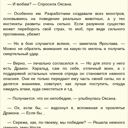
— И мобам? — Спросила Оксана.
— Особенно им. Разработчики создавали всех монстров,
основываясь на поведении реальных животных, а у тех
инстинкты развиты очень сильно. Если разумное существо
может перебороть свой страх, то моб, при виде сильного
противника, убежит.
— Но в бою случается всякое, — заметила Ярослава. —
Можно не обратить внимания на какую-то мелочь и получить
смертельный удар.
— Верно, — печально согласился я. — Но для этого у него
есть Дракон. Харальд, сам по себе, отличный воин, а с
поддержкой остальных членов отряда он становится намного
опаснее. Они не только передают ему часть своей силы, но и
делятся знаниями, советуют, как лучше поступить, откуда
ожидать атаки, куда сместиться и т.д.
— Получается, что он непобедим, — улыбнулась Оксана.
— Ох, если бы, — вздохнул я, вспоминая и проклятье
Дракона. — Если бы...
— Сережа, как, по-твоему, мы победим? — Решила немного
сменить тему Настя.