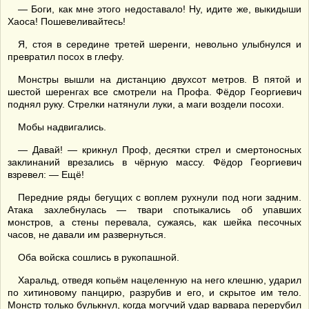
— Боги, как мне этого недоставало! Ну, идите же, выкидыши
Хаоса! Пошевеливайтесь!
Я, стоя в середине третей шеренги, невольно улыбнулся и
превратил посох в глефу.
Монстры вышли на дистанцию двухсот метров. В пятой и
шестой шеренгах все смотрели на Профа. Фёдор Георгиевич
поднял руку. Стрелки натянули луки, а маги воздели посохи.
Мобы надвигались.
— Давай! — крикнул Проф, десятки стрел и смертоносных
заклинаний врезались в чёрную массу. Фёдор Георгиевич
взревел: — Ещё!
Передние ряды бегущих с воплем рухнули под ноги задним.
Атака захлебнулась — твари спотыкались об упавших
монстров, а стены перевала, сужаясь, как шейка песочных
часов, не давали им развернуться.
Оба войска сошлись в рукопашной.
Харальд, отведя копьём нацеленную на него клешню, ударил
по хитиновому панцирю, разрубив и его, и скрытое им тело.
Монстр только булькнул, когда могучий удар варвара перерубил