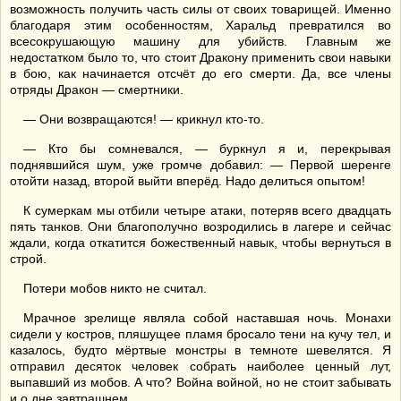
возможность получить часть силы от своих товарищей. Именно
благодаря этим особенностям, Харальд превратился во
всесокрушающую машину для убийств. Главным же
недостатком было то, что стоит Дракону применить свои навыки
в бою, как начинается отсчёт до его смерти. Да, все члены
отряды Дракон — смертники.
— Они возвращаются! — крикнул кто-то.
— Кто бы сомневался, — буркнул я и, перекрывая
поднявшийся шум, уже громче добавил: — Первой шеренге
отойти назад, второй выйти вперёд. Надо делиться опытом!
К сумеркам мы отбили четыре атаки, потеряв всего двадцать
пять танков. Они благополучно возродились в лагере и сейчас
ждали, когда откатится божественный навык, чтобы вернуться в
строй.
Потери мобов никто не считал.
Мрачное зрелище являла собой наставшая ночь. Монахи
сидели у костров, пляшущее пламя бросало тени на кучу тел, и
казалось, будто мёртвые монстры в темноте шевелятся. Я
отправил десяток человек собрать наиболее ценный лут,
выпавший из мобов. А что? Война войной, но не стоит забывать
и о дне завтрашнем.