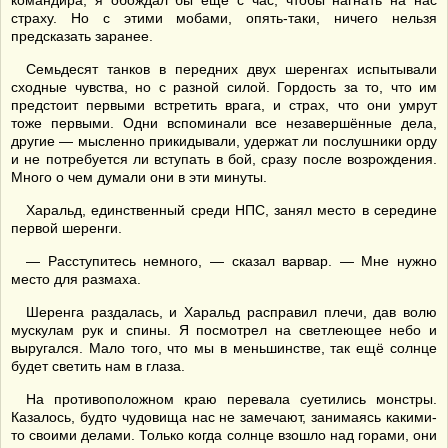
командира, я обождал бы ещё с час, чтобы нагнать на нас
страху. Но с этими мобами, опять-таки, ничего нельзя
предсказать заранее.
Семьдесят танков в передних двух шеренгах испытывали
сходные чувства, но с разной силой. Гордость за то, что им
предстоит первыми встретить врага, и страх, что они умрут
тоже первыми. Одни вспоминали все незавершённые дела,
другие — мысленно прикидывали, удержат ли послушники орду
и не потребуется ли вступать в бой, сразу после возрождения.
Много о чем думали они в эти минуты.
Харальд, единственный среди НПС, занял место в середине
первой шеренги.
— Расступитесь немного, — сказал варвар. — Мне нужно
место для размаха.
Шеренга раздалась, и Харальд расправил плечи, дав волю
мускулам рук и спины. Я посмотрел на светлеющее небо и
выругался. Мало того, что мы в меньшинстве, так ещё солнце
будет светить нам в глаза.
На противоположном краю перевала суетились монстры.
Казалось, будто чудовища нас не замечают, занимаясь какими-
то своими делами. Только когда солнце взошло над горами, они