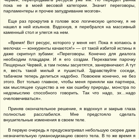
пока не в моей весовой категории. Значит переговоры,
парламентеры и прочее запудривание мозгов».
Еще раз прокрутив в голове всю логическую цепочку, я не
нашел в ней изъянов. Вздохнув, я перебрался на массивный
каменный стол и улегся на нем.
«Время! Вот ресурс, которого у меня нет. Пока я копаюсь в
мелочах — конкуренты качаются!» — от такой избитой истины я
даже скрипнул зубами: «Переговоры. Конечно для диалога
необходим плацдарм. И я его создам. Перехватим парочку
Пещерных Червей, а там гномы засуетятся, занервничают. А тут
я, весть такой милый и пушистый. Здравствуйте соседи,
табачком теперь делиться надобно. Повоюем конечно, не без
этого. Вот только главное, чтобы меня приняли как партнера,
как мыслящее существо а не как ошибку природы, монстра по
недомыслию способного говорить. Так что надо, эх…надо
очеловечиваться».
Приняв окончательное решение, я вздохнул и закрыв глаза
полностью расслабился. Мне предстояло сделать
внушительные изменения в своем теле.
В первую очередь я предусматривал небольшую скорее даже
незначительную гуманоидизацию своего тела. В то же время я