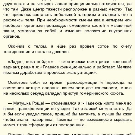
двух ногах и на четырех лапах принципиально отличается, да
что там! Даже центр тяжести расположен в разных местах. Так
что пришлось составить небольшой алгоритм и заложить его в
рефлексы тела. При необходимости смены два к четырем или
наоборот, организм производил смещение костей и мышечной
ткани, утягивая за собой и изменяя положение внутренних
органов.
Окончив с телом, я еще раз провел сотое по счету
тестирование и остался доволен.
«Ладно, пока пойдет» — скептически осматривая конечный
вариант, решил я: «Главное функционально и работает. Мелкие
нюансы доработаю в процессе эксплуатации».
Осмотрев себя во время трансформации и перехода из
состояния четыре опорные конечности-две конечности, мною
на несколько секунд овладел приступ гомерического хохота.
— Матушка Роща! — отсмеивался я: -Надеюсь никто меня во
время трансформации не увидит. Так и заикой можно стать. Да
я бы если увидел такое, пришиб бы мутанта, а лучше бы сжег
чтобы значит наверняка. Памятка — по возможности скрывать
момент трансформации от посторонних.
Оторопь брала в первые же мгновенья, а накатывающий