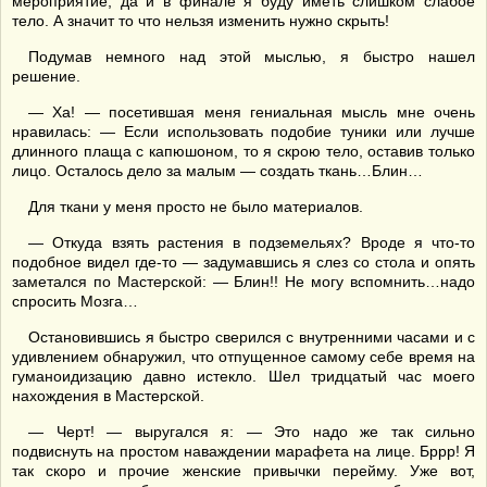
мероприятие, да и в финале я буду иметь слишком слабое
тело. А значит то что нельзя изменить нужно скрыть!
Подумав немного над этой мыслью, я быстро нашел
решение.
— Ха! — посетившая меня гениальная мысль мне очень
нравилась: — Если использовать подобие туники или лучше
длинного плаща с капюшоном, то я скрою тело, оставив только
лицо. Осталось дело за малым — создать ткань…Блин…
Для ткани у меня просто не было материалов.
— Откуда взять растения в подземельях? Вроде я что-то
подобное видел где-то — задумавшись я слез со стола и опять
заметался по Мастерской: — Блин!! Не могу вспомнить…надо
спросить Мозга…
Остановившись я быстро сверился с внутренними часами и с
удивлением обнаружил, что отпущенное самому себе время на
гуманоидизацию давно истекло. Шел тридцатый час моего
нахождения в Мастерской.
— Черт! — выругался я: — Это надо же так сильно
подвиснуть на простом наваждении марафета на лице. Бррр! Я
так скоро и прочие женские привычки перейму. Уже вот,