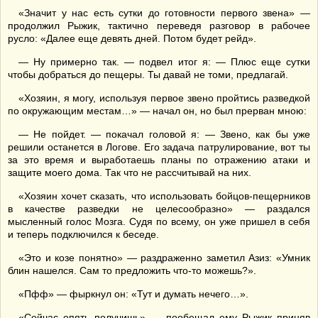
«Значит у нас есть сутки до готовности первого звена» —
продолжил Рыжик, тактично переведя разговор в рабочее
русло: «Далее еще девять дней. Потом будет рейд».
— Ну примерно так. — подвел итог я: — Плюс еще сутки
чтобы добраться до пещеры. Ты давай не томи, предлагай.
«Хозяин, я могу, используя первое звено пройтись разведкой
по окружающим местам…» — начал он, но был прерван мною:
— Не пойдет. — покачал головой я: — Звено, как бы уже
решили останется в Логове. Его задача патрулирование, вот ты
за это время и выработаешь планы по отражению атаки и
защите моего дома. Так что не рассчитывай на них.
«Хозяин хочет сказать, что использовать бойцов-пещерников
в качестве разведки не целесообразно» — раздался
мысленный голос Мозга. Судя по всему, он уже пришел в себя
и теперь подключился к беседе.
«Это и козе понятно» — раздраженно заметил Азиз: «Умник
блин нашелся. Сам то предложить что-то можешь?».
«Пфф» — фыркнул он: «Тут и думать нечего…».
«Сейчас опять получишь» — пообещал ему Рыжик приняв