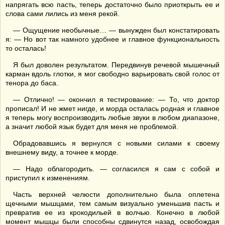
напрягать всю пасть, теперь достаточно было приоткрыть ее и
слова сами лились из меня рекой.
— Ощущение необычные… — вынужден был констатировать
я: — Но вот так намного удобнее и главное функциональность
то осталась!
Я был доволен результатом. Передвинув речевой мышечный
карман вдоль глотки, я мог свободно варьировать свой голос от
тенора до баса.
— Отлично! — окончил я тестирование: — То, что доктор
прописал! И не жмет нигде, и морда осталась родная и главное
я теперь могу воспроизводить любые звуки в любом диапазоне,
а значит любой язык будет для меня не проблемой.
Обрадовавшись я вернулся с новыми силами к своему
внешнему виду, а точнее к морде.
— Надо облагородить. — согласился я сам с собой и
приступил к изменениям.
Часть верхней челюсти дополнительно была оплетена
щечными мышцами, тем самым визуально уменьшив пасть и
превратив ее из крокодильей в волчью. Конечно в любой
момент мышцы были способны сдвинутся назад, освобождая