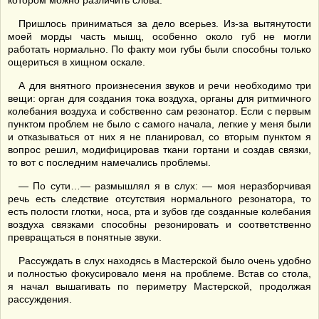
котором можно различить слова.
Пришлось приниматься за дело всерьез. Из-за вытянутости
моей морды часть мышц, особенно около губ не могли
работать нормально. По факту мои губы были способны только
ощериться в хищном оскале.
А для внятного произнесения звуков и речи необходимо три
вещи: орган для создания тока воздуха, органы для ритмичного
колебания воздуха и собственно сам резонатор. Если с первым
пунктом проблем не было с самого начала, легкие у меня были
и отказываться от них я не планировал, со вторым пунктом я
вопрос решил, модифицировав ткани гортани и создав связки,
то вот с последним намечались проблемы.
— По сути…— размышлял я в слух: — моя неразборчивая
речь есть следствие отсутствия нормального резонатора, то
есть полости глотки, носа, рта и зубов где созданные колебания
воздуха связками способны резонировать и соответственно
превращаться в понятные звуки.
Рассуждать в слух находясь в Мастерской было очень удобно
и полностью фокусировало меня на проблеме. Встав со стола,
я начал вышагивать по периметру Мастерской, продолжая
рассуждения.