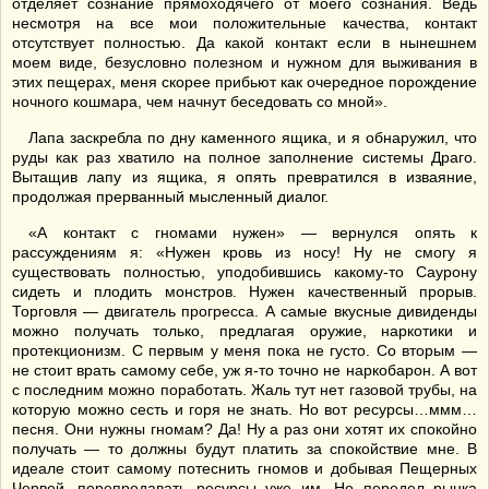
отделяет сознание прямоходячего от моего сознания. Ведь
несмотря на все мои положительные качества, контакт
отсутствует полностью. Да какой контакт если в нынешнем
моем виде, безусловно полезном и нужном для выживания в
этих пещерах, меня скорее прибьют как очередное порождение
ночного кошмара, чем начнут беседовать со мной».
Лапа заскребла по дну каменного ящика, и я обнаружил, что
руды как раз хватило на полное заполнение системы Драго.
Вытащив лапу из ящика, я опять превратился в изваяние,
продолжая прерванный мысленный диалог.
«А контакт с гномами нужен» — вернулся опять к
рассуждениям я: «Нужен кровь из носу! Ну не смогу я
существовать полностью, уподобившись какому-то Саурону
сидеть и плодить монстров. Нужен качественный прорыв.
Торговля — двигатель прогресса. А самые вкусные дивиденды
можно получать только, предлагая оружие, наркотики и
протекционизм. С первым у меня пока не густо. Со вторым —
не стоит врать самому себе, уж я-то точно не наркобарон. А вот
с последним можно поработать. Жаль тут нет газовой трубы, на
которую можно сесть и горя не знать. Но вот ресурсы…ммм…
песня. Они нужны гномам? Да! Ну а раз они хотят их спокойно
получать — то должны будут платить за спокойствие мне. В
идеале стоит самому потеснить гномов и добывая Пещерных
Червей, перепродавать ресурсы уже им. Но передел рынка