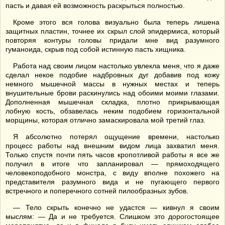
пасть и давая ей возможность раскрыться полностью.
Кроме этого вся голова визуально была теперь лишена
защитных пластин, точнее их скрыл слой эпидермиса, который
повторяя контуры головы придали мне вид разумного
гуманоида, скрыв под собой истинную пасть хищника.
Работа над своим лицом настолько увлекла меня, что я даже
сделал некое подобие надбровных дуг добавив под кожу
немного мышечной массы в нужных местах и теперь
внушительные брови раскинулись над обоими моими глазами.
Дополненная мышечная складка, плотно прикрывающая
лобную кость, обзавелась неким подобием горизонтальной
морщины, которая отлично замаскировала мой третий глаз.
Я абсолютно потерял ощущение времени, настолько
процесс работы над внешним видом лица захватил меня.
Только спустя почти пять часов кропотливой работы я все же
получил в итоге что запланировал — прямоходящего
человекоподобного монстра, с виду вполне похожего на
представителя разумного вида и не пугающего первого
встречного и поперечного сотней пилообразных зубов.
— Тело скрыть конечно не удастся — кивнул я своим
мыслям: — Да и не требуется. Слишком это дорогостоящее