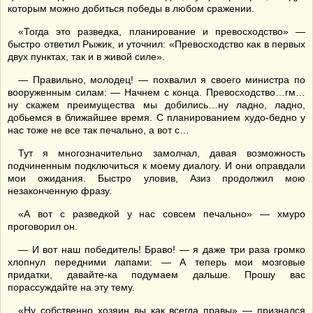
которым можно добиться победы в любом сражении.
«Тогда это разведка, планирование и превосходство» —
быстро ответил Рыжик, и уточнил: «Превосходство как в первых
двух пунктах, так и в живой силе».
— Правильно, молодец! — похвалил я своего министра по
вооруженным силам: — Начнем с конца. Превосходство…гм…
ну скажем преимущества мы добились…ну ладно, ладно,
добьемся в ближайшее время. С планированием худо-бедно у
нас тоже не все так печально, а вот с…
Тут я многозначительно замолчал, давая возможность
подчиненным подключиться к моему диалогу. И они оправдали
мои ожидания. Быстро уловив, Азиз продолжил мою
незаконченную фразу.
«А вот с разведкой у нас совсем печально» — хмуро
проговорил он.
— И вот наш победитель! Браво! — я даже три раза громко
хлопнул передними лапами: — А теперь мои мозговые
придатки, давайте-ка подумаем дальше. Прошу вас
порассуждайте на эту тему.
«Ну собственно хозяин вы как всегда правы» — признался