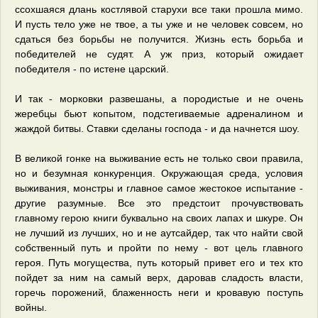
ссохшаяся длань костлявой старухи все таки прошла мимо.
И пусть тело уже не твое, а ты уже и не человек совсем, но
сдаться без борьбы не получится. Жизнь есть борьба и
победителей не судят. А уж приз, который ожидает
победителя - по истене царский.
И так - морковки развешаны, а породистые и не очень
жеребцы бьют копытом, подстегиваемые адреналином и
жаждой битвы. Ставки сделаны господа - и да начнется шоу.
В великой гонке на выживание есть не только свои правила,
но и безумная конкуренция. Окружающая среда, условия
выживания, монстры и главное самое жестокое испытание -
другие разумные. Все это предстоит прочувствовать
главному герою книги буквально на своих лапах и шкуре. Он
не лучший из лучших, но и не аутсайдер, так что найти свой
собственный путь и пройти по нему - вот цель главного
героя. Путь могущества, путь который привет его и тех кто
пойдет за ним на самый верх, даровав сладость власти,
горечь порожений, блаженность неги и кровавую поступь
войны.