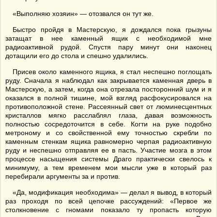
«Выполняю хозяин» — отозвался он тут же.
Быстро пройдя в Мастерскую, я дождался пока грызуны
затащат в нее каменный ящик с необходимой мне
радиоактивной рудой. Спустя пару минут они наконец
дотащили его до стола и спешно удалились.
Присев около каменного ящика, я стал неспешно поглощать
руду. Сначала я наблюдал как закрывается каменная дверь в
Мастерскую, а затем, когда она отрезала посторонний шум и я
оказался в полной тишине, мой взгляд расфокусировался на
противоположной стене. Рассеянный свет от люминесцентных
кристаллов мягко расслаблял глаза, давая возможность
полностью сосредоточится в себе. Когти на руке подобно
метроному и со свойственной ему точностью скребли по
каменным стенкам ящика равномерно черпая радиоактивную
руду и неспешно отправляя ее в пасть. Участие мозга в этом
процессе насыщения системы Драго практически свелось к
минимуму, а тем временем мои мысли уже в который раз
перебирали аргументы за и против.
«Да, модификация необходима» — делал я вывод, в который
раз проходя по всей цепочке рассуждений: «Первое же
столкновение с гномами показало ту пропасть которую