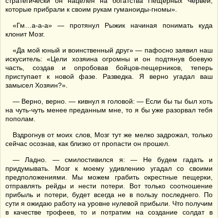
стратегически он нацелен на богатства Пещерных Червей,
которые прибрали к своим рукам гуманоиды-гномы».
«Гм…а-а-а» — протянул Рыжик начиная понимать куда
клонит Мозг.
«Да мой юный и воинственный друг» — пафосно заявил наш
искуситель: «Цели хозяина огромны и он подтянув боевую
часть, создав и опробовав бойцов-пещерников, теперь
приступает к новой фазе. Разведка. Я верно угадал ваш
замысел Хозяин?».
— Верно, верно. — кивнул я головой: — Если бы ты был хоть
на чуть-чуть менее преданным мне, то я бы уже разорвал тебя
пополам.
Вздрогнув от моих слов, Мозг тут же мелко задрожал, только
сейчас осознав, как близко от пропасти он прошел.
— Ладно. — смилостивился я: — Не будем гадать и
придумывать. Мозг к моему удивлению угадал со своими
предположениями. Мы можем грабить окрестные пещерки,
отправлять рейды и нести потери. Вот только соотношение
прибыль и потери, будет всегда не в пользу последнего. По
сути я ожидаю работу на уровне нулевой прибыли. Что получим
в качестве трофеев, то и потратим на создание солдат в