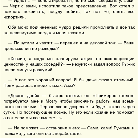
— Идиот… — констатировал я, но не смог сдержать улыбки:
— Черт с вами, испортили такое представление. Вот хотел я
немного покричать, посуду побить, так нет же, опять все
испортили.
Оба моих подчиненных мудро решили промолчать и все так
же невозмутимо поедали меня глазами.
— Пошутили и хватит. — перешел я на деловой тон: — Ваши
предложения по разведке?
«Хозяин, а когда мы планируем акцию по экспроприации
ценностей у наших соседей?» — иезуитски задал вопрос Рыжик
после минуты раздумий.
— А вот это хороший вопрос! Я бы даже сказал отличный!
Прям растешь в моих глазах. Азиз?
«Десять дней» — быстро ответил он: «Примерно столько
потребуется мне и Мозгу чтобы закончить работы над всеми
пятью звеньями. Первое звено дозревает и будет готово через
сутки. Но последующие позже. Ну это если хозяин не поможет,
а вот если мы все вместе…».
— Не поможет. — остановил я его: — Сами, сами! Ручками и
ножками, у кого они есть поработаете.