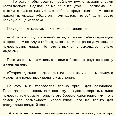
— То есть чтобы решить проблему нужно изменить сами
кости челюсти. Сделать ее менее вытянутой…— согласившись
с этим я важно кивнул сам себе и продолжил: — А также
нарастить мышцы губ…стоп…получается, что сейчас я просто
копирую лицо человека…
Последняя мысль заставила меня остановиться.
— И чего я получу в конце? — задал я сам себе следующий
вопрос: — А получу я гибрид, какого-то монстра на двух ногах с
человеческим лицом. Нет это в принципе выход…вот только
надо ли?
Посетившая меня мысль заставила быстро вернуться к столу
и лечь на него.
«Теория должна подкрепляться практикой!» — мелькнула
мысль, и я начал производить изменения.
По сути мне требовался только орган для резонанса.
Природа очень экономна и поэтому она деформировала лицо
человека тем самым понизив его боевые характеристики, но в
замен дав возможность использовать его не только для
раздирания сладкой плоти.
«А вот я не загнан такими рамками» — усмехнулся я про