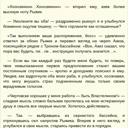
«Хооозяиннн…Хооозяиннн» — вторил ему, взяв более
высокую ноту Рыжик.
— Умолкните вы оба! — раздраженно рыкнул я и улыбнулся
блаженно ощутив тишину: — Чего горланите как оглашенные?
«Так выполняем ваше распоряжение, босс» — удивленно
ответил за обоих Рыжик и перевел взгляд на череп Азиза,
покоящийся рядом с Троном-бассейном: «Вон, Азиз сказал, что
пора вас будить, пи…гм…инструкции получать значится…».
— Если вы так каждый раз будете меня будить, то поверь,
твое невысказанное первое предположение станет вашим
постоянным спутником — кротко и доходчиво пояснил я ему.
Увидев, как вздрогнули оба моих раба, я улыбнулся, осознавая,
что могу внушать страх подчиненным лишь только своим
вкрадчивым голосом.
«Чертовски хорошая у меня работа — быть Властелином!» —
сладкая мысль словно бальзам пролилась на мою истерзанную
душу и смыла все хмурые мысли. Хотелось действовать.
— Так. — выбравшись из сернистого бассейна, я
отряхнувшись сел напротив Рыжика. Вперив в него взгляд, я
углубился в свои мысли, стараясь привести их в порядок.