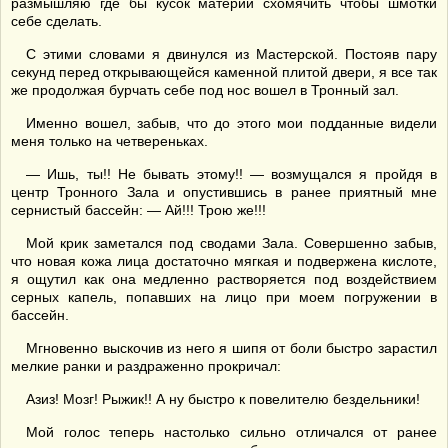
размышляю где бы кусок материи схомячить чтобы шмотки
себе сделать.
С этими словами я двинулся из Мастерской. Постояв пару
секунд перед открывающейся каменной плитой двери, я все так
же продолжая бурчать себе под нос вошел в Тронный зал.
Именно вошел, забыв, что до этого мои подданные видели
меня только на четвереньках.
— Ишь, ты!! Не бывать этому!! — возмущался я пройдя в
центр Тронного Зала и опустившись в ранее приятный мне
сернистый бассейн: — Ай!!! Трою же!!!
Мой крик заметался под сводами Зала. Совершенно забыв,
что новая кожа лица достаточно мягкая и подвержена кислоте,
я ощутил как она медленно растворяется под воздействием
серных капель, попавших на лицо при моем погружении в
бассейн.
Мгновенно выскочив из него я шипя от боли быстро зарастил
мелкие ранки и раздраженно прокричал:
Азиз! Мозг! Рыжик!! А ну быстро к повелителю бездельники!
Мой голос теперь настолько сильно отличался от ранее