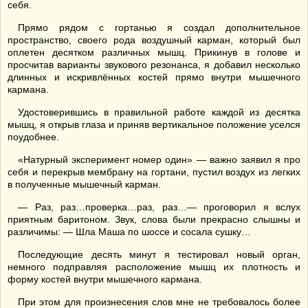
себя.
Прямо рядом с гортанью я создал дополнительное
пространство, своего рода воздушный карман, который был
оплетен десятком различных мышц. Прикинув в голове и
просчитав варианты звукового резонанса, я добавил несколько
длинных и искривлённых костей прямо внутри мышечного
кармана.
Удостоверившись в правильной работе каждой из десятка
мышц, я открыв глаза и приняв вертикальное положение уселся
поудобнее.
«Натурный эксперимент номер один» — важно заявил я про
себя и перекрыв мембрану на гортани, пустил воздух из легких
в полученные мышечный карман.
— Раз, раз…проверка…раз, раз…— проговорил я вслух
приятным баритоном. Звук, слова были прекрасно слышны и
различимы: — Шла Маша по шоссе и сосала сушку…
Последующие десять минут я тестировал новый орган,
немного подправляя расположение мышц их плотность и
форму костей внутри мышечного кармана.
При этом для произнесения слов мне не требовалось более