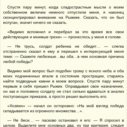
Спустя пару минут, когда сладострастные мысли о моем
собственном величии немного отпустили меня, я наконец
сконцентрировал внимание на Рыжике. Сказать, что он был
испуган, значит ничего не сказать.
«Видимо вспомнил и перебрал за это время все свои
действующие и мнимые грехи» — пронеслось у меня в голове.
— Не трусь, солдат ребенка не обидит… — слегка
отстраненно сказал я ему и перешел к интересующей меня
теме: — Скажите любезные…вы оба…в чем основная причина
любой победы?
Видимо мой вопрос был подобен грому с ясного неба и оба
моих подчиненных впали в состояние прострации, стараясь
найти подводные камни в моем вопросе. Спустя пару минут
первым в себя пришел Рыжик. Оправдывая свое назначение,
он как и положено солдату не стал сильно вдаваться в анализ
поступающих приказов, а просто решил выполнить его.
«Хозяин» — начал он осторожно: «На мой взгляд победа
складывается из огромного множества…».
— Не беси… — ласково остановил я его: — Я спросил в
целом. Выделите мне основных два, ну три критерия, следуя