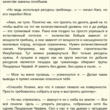
качестве замены погибшим.
«Но ведь используя ресурсы грибницы…» — начал Азиз, но
его перебил Мозг.
«Азиз, не тупи. Понятно же, что тратить по десять дней на то
чтобы выйти на тот же количественный уровень что и до рейда
— это тупиковый план. Рано или поздно ты просто упрешься в
естественный потолок — количество бойцов зависит от
мощности грибниц, а они зависят от мощности и насыщенности
магмовых пород, которые ограничены. Нужен количественный
скачек. Например, как продумал Хозяин строительство
Инкубатора. Тут можно развернуться. Вот только ресурсы
нужны. А лучшим в округе как не крути местом по добыче
ресурсов является пещера где гуманоиды обирают трупы
Пещерных Червей. И заметь без драки, без шума и пыли…».
— Мозг ты меня пугаешь. — усмехнулся я: — Делая такие
выводы я прямо начинаю опасаться тебя.
«Спасибо Хозяин, все что я сказал лежало на поверхности.
Просто требовалось собрать в кучу и выстроить цепочку».
— Но мы отвлеклись. — вернул я их с неба на землю: — Все
всё поняли. Цель — упереть ресурсы, собранные хотя бы
одним Пещерным Червем. Сил у нас я так думаю с четырьмя