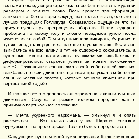
волнами последующий страх был способен вызывать мурашки
размером с земного слона. Весь процесс трансформации
занимал не более пары секунд, вот только выглядело это в
лучших традициях Голливуда. Создавалось ощущение что ты
присутствуешь при превращении оборотня. Резкая судорога
пробегала по моему телу и словно невидимой рукою несла
изменения за собой. Там и тут начинали выпирать, бугриться и
тут же опадать внутрь тела плотные сгустки мышц. Кости лап
выгибались на всю длину и тут же судорожно сокращались, а
суставные мешки натягиваясь сухожилиями изгибались и
деформировались, стараясь успеть за новым положением
костей. Позвоночник словно жил своей собственной жизнью,
выгибаясь по всей длине он с щелчком пропускал в себя сотни
спинных костяных пластин, которые мешали движениям при
вертикальной ходьбе.
И главное все это делалось одновременно, единым слитным
движением. Секунда и резким толчком передних лап я
принимаю вертикальное положение.
— Мечта укуренного наркомана. — хмыкнул я и опять
рассмеялся: — Вот только лицо у вас Шарапов слишком
буржуйское…не пролетарское. Так что будем переделывать.
Следующим пунктом моей гуманоидизации было изменение