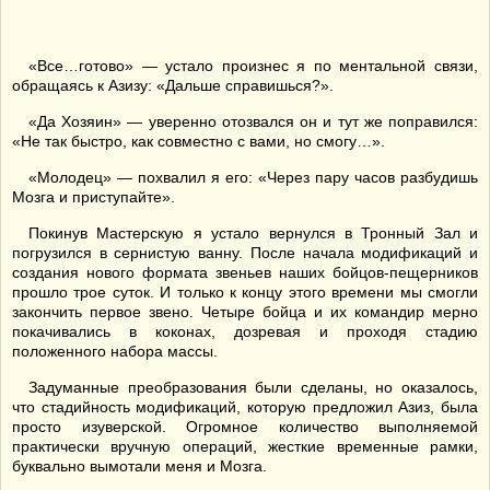
«Все…готово» — устало произнес я по ментальной связи,
обращаясь к Азизу: «Дальше справишься?».
«Да Хозяин» — уверенно отозвался он и тут же поправился:
«Не так быстро, как совместно с вами, но смогу…».
«Молодец» — похвалил я его: «Через пару часов разбудишь
Мозга и приступайте».
Покинув Мастерскую я устало вернулся в Тронный Зал и
погрузился в сернистую ванну. После начала модификаций и
создания нового формата звеньев наших бойцов-пещерников
прошло трое суток. И только к концу этого времени мы смогли
закончить первое звено. Четыре бойца и их командир мерно
покачивались в коконах, дозревая и проходя стадию
положенного набора массы.
Задуманные преобразования были сделаны, но оказалось,
что стадийность модификаций, которую предложил Азиз, была
просто изуверской. Огромное количество выполняемой
практически вручную операций, жесткие временные рамки,
буквально вымотали меня и Мозга.