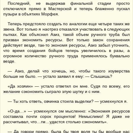
Последний, не выдержав финальной стадии просто
отключился прямо в Мастерской и теперь блаженно пускал
пузыри в объятиях Морфея.
Теперь предстояло создать по аналогии еще четыре таких же
звена. Вот только я наотрез отказался участвовать в следующих
пытках. Как объяснил Азиз, такой объем ручного труба был
призван экономить ресурсы. Вот только закон сохранения
действует везде, так-то экономя ресурсы, Азиз забыл уточнить,
что время создания бойцов теперь увеличилось в разы, а
огромное количество ручного труда применялось буквально
везде.
— Азиз, делай что хочешь, но, чтобы такого изуверства
больше не было. — устало заявил я ему: — Слышишь?
«Да хозяин» — устало ответил он мне. Судя по всему, его
желание сэкономить сыграло злую шутку и с ним.
— Ты хоть ответь, овчинка стоила выделки? — усмехнулся я.
«О-да…» — усмехнулся ом мысленно: «Экономия ресурсов
составила почти сорок процентов! Немыслимо! Я даже не
рассчитывал, что…гм…удастся столько сэкономить».
— Да говори прямо, была бы твоя воля ты бы вообще нас