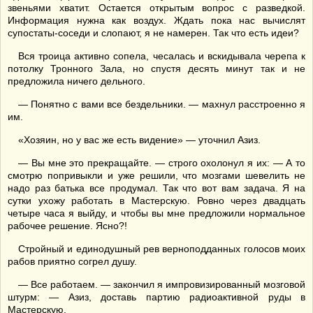
звеньями хватит. Остается открытым вопрос с разведкой.
Информация нужна как воздух. Ждать пока нас вычислят
супостаты-соседи и слопают, я не намерен. Так что есть идеи?
Вся троица активно сопела, чесалась и вскидывала черепа к
потолку Тронного Зала, но спустя десять минут так и не
предложила ничего дельного.
— Понятно с вами все бездельники. — махнул расстроенно я
им.
«Хозяин, но у вас же есть видение» — уточнил Азиз.
— Вы мне это прекращайте. — строго охолонул я их: — А то
смотрю попривыкли и уже решили, что мозгами шевелить не
надо раз батька все продумал. Так что вот вам задача. Я на
сутки ухожу работать в Мастерскую. Ровно через двадцать
четыре часа я выйду, и чтобы вы мне предложили нормальное
рабочее решение. Ясно?!
Стройный и единодушный рев верноподданных голосов моих
рабов приятно согрел душу.
— Все работаем. — закончил я импровизированный мозговой
штурм: — Азиз, доставь партию радиоактивной руды в
Мастерскую.