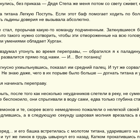
улись, без приказа — Дядя Степа же меня потом со свету сживет, 
 титана Легкую Поступь. Если этот баф помогает ходить по боло
ть льдины доверия не вызывала абсолютно.
е стал, прорычав какую-то команду подчиненным. Заткнувшиеся 
что такого нужно сотворить, чтобы эти отмороженные на всю голов
ми умениями обладает Хурган.
вздумал утонуть во время переправы, — обратился я к паладину
 развалится прямо под нами. — И... Вот поганец!
, гнусно ухмыльнувшись, показал им средний палец. И тут же сорв
 Не знаю даже, чего в их порыве было больше — догнать титана и 
ая начинать переправу.
ть, после того как несколько неудачников слетели в реку, не сум
е беспокоило, они спрыгивали в воду сами, едва только глубина ст
емонов и те, скорее всего немедленно пожалели о нелегкой своей
едлившись, а в следующую секунду шаровая молния врезалась в 
ред... и его башка встретилась с молотом титана, ударившего на в
и тут же пинок в грудь швырнул его назад. Катком прокатившись п