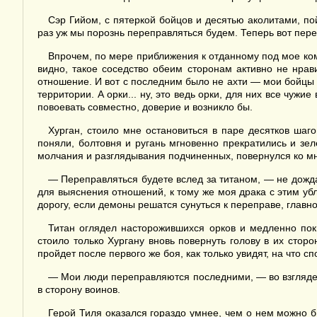
Сэр Гийом, с пятеркой бойцов и десятью аколитами, по
раз уж мы порознь переправляться будем. Теперь вот пер
Впрочем, по мере приближения к отданному под мое ком
видно, такое соседство обеим сторонам активно не нра
отношение. И вот с последним было не ахти — мои бойцы 
территории. А орки... ну, это ведь орки, для них все чуж
повоевать совместно, доверие и возникло бы.
Хурган, стоило мне остановиться в паре десятков шаг
поняли, болтовня и ругань мгновенно прекратились и зе
молчания и разглядывания подчиненных, повернулся ко м
— Переправляться будете вслед за титаном, — не дожда
для выяснения отношений, к тому же моя драка с этим уб
дорогу, если демоны решатся сунуться к переправе, главно
Титан оглядел насторожившихся орков и медленно пок
стоило только Хургану вновь повернуть голову в их стор
пройдет после первого же боя, как только увидят, на что сп
— Мои люди переправляются последними, — во взгляде Х
в сторону воинов.
Герой Тиля оказался гораздо умнее, чем о нем можно бы