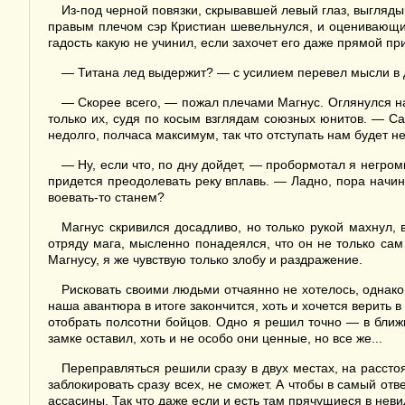
Из-под черной повязки, скрывавшей левый глаз, выгляд
правым плечом сэр Кристиан шевельнулся, и оценивающий 
гадость какую не учинил, если захочет его даже прямой пр
— Титана лед выдержит? — с усилием перевел мысли в др
— Скорее всего, — пожал плечами Магнус. Оглянулся на
только их, судя по косым взглядам союзных юнитов. — Са
недолго, полчаса максимум, так что отступать нам будет не
— Ну, если что, по дну дойдет, — пробормотал я негром
придется преодолевать реку вплавь. — Ладно, пора начина
воевать-то станем?
Магнус скривился досадливо, но только рукой махнул, 
отряду мага, мысленно понадеялся, что он не только сам
Магнусу, я же чувствую только злобу и раздражение.
Рисковать своими людьми отчаянно не хотелось, однако
наша авантюра в итоге закончится, хоть и хочется верить 
отобрать полсотни бойцов. Одно я решил точно — в ближн
замке оставил, хоть и не особо они ценные, но все же...
Переправляться решили сразу в двух местах, на рассто
заблокировать сразу всех, не сможет. А чтобы в самый от
ассасины. Так что даже если и есть там прячущиеся в неви