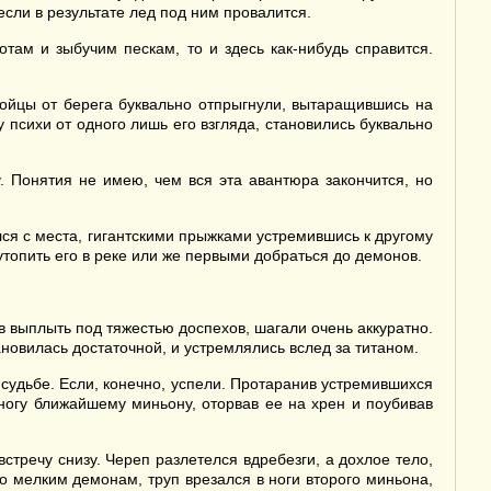
если в результате лед под ним провалится.
там и зыбучим пескам, то и здесь как-нибудь справится.
бойцы от берега буквально отпрыгнули, вытаращившись на
у психи от одного лишь его взгляда, становились буквально
. Понятия не имею, чем вся эта авантюра закончится, но
ался с места, гигантскими прыжками устремившись к другому
утопить его в реке или же первыми добраться до демонов.
ев выплыть под тяжестью доспехов, шагали очень аккуратно.
ановилась достаточной, и устремлялись вслед за титаном.
 судьбе. Если, конечно, успели. Протаранив устремившихся
ногу ближайшему миньону, оторвав ее на хрен и поубивав
стречу снизу. Череп разлетелся вдребезги, а дохлое тело,
о мелким демонам, труп врезался в ноги второго миньона,