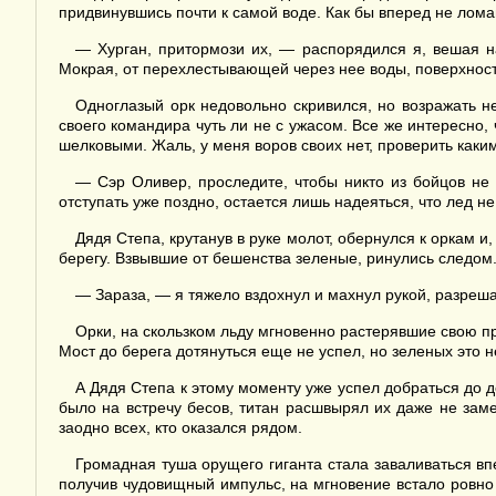
придвинувшись почти к самой воде. Как бы вперед не ломан
— Хурган, притормози их, — распорядился я, вешая на
Мокрая, от перехлестывающей через нее воды, поверхнос
Одноглазый орк недовольно скривился, но возражать н
своего командира чуть ли не с ужасом. Все же интересно, 
шелковыми. Жаль, у меня воров своих нет, проверить каки
— Сэр Оливер, проследите, чтобы никто из бойцов не 
отступать уже поздно, остается лишь надеяться, что лед не
Дядя Степа, крутанув в руке молот, обернулся к оркам и
берегу. Взвывшие от бешенства зеленые, ринулись следом.
— Зараза, — я тяжело вздохнул и махнул рукой, разреш
Орки, на скользком льду мгновенно растерявшие свою пры
Мост до берега дотянуться еще не успел, но зеленых это н
А Дядя Степа к этому моменту уже успел добраться до д
было на встречу бесов, титан расшвырял их даже не зам
заодно всех, кто оказался рядом.
Громадная туша орущего гиганта стала заваливаться впе
получив чудовищный импульс, на мгновение встало ровно 