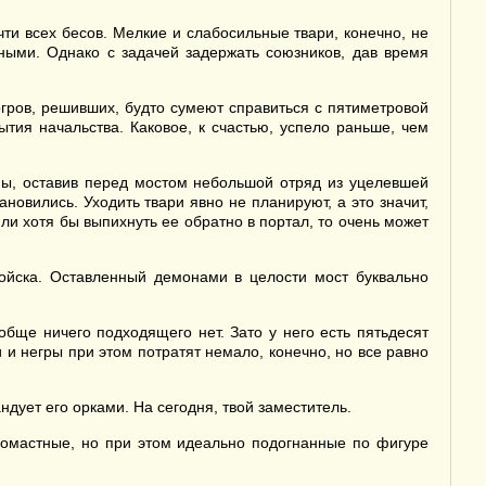
ти всех бесов. Мелкие и слабосильные твари, конечно, не
ными. Однако с задачей задержать союзников, дав время
гров, решивших, будто сумеют справиться с пятиметровой
ытия начальства. Каковое, к счастью, успело раньше, чем
ны, оставив перед мостом небольшой отряд из уцелевшей
новились. Уходить твари явно не планируют, а это значит,
ли хотя бы выпихнуть ее обратно в портал, то очень может
войска. Оставленный демонами в целости мост буквально
обще ничего подходящего нет. Зато у него есть пятьдесят
 и негры при этом потратят немало, конечно, но все равно
ндует его орками. На сегодня, твой заместитель.
номастные, но при этом идеально подогнанные по фигуре