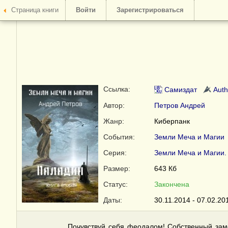
Страница книги
Войти
Зарегистрироваться
Ссылка:
Самиздат
Auth
Автор:
Петров Андрей
Жанр:
Киберпанк
События:
Земли Меча и Магии
Серия:
Земли Меча и Магии.
Размер:
643 Кб
Статус:
Закончена
Даты:
30.11.2014 - 07.02.20
Почувствуй себя феодалом! Собственный зам