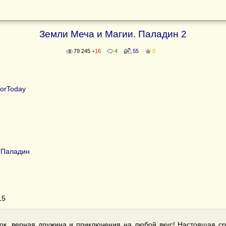
Земли Меча и Магии. Паладин 2
79 245
+16
4
55
0
orToday
 Паладин
15
ок, верная дружина и приключения на любой вкус! Настоящая ср