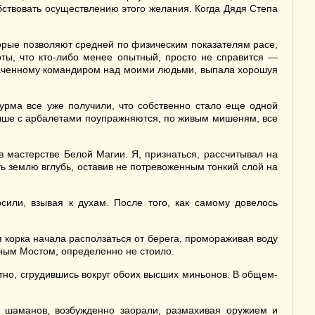
обствовать осуществлению этого желания. Когда Дядя Степа
торые позволяют средней по физическим показателям расе,
оты, что кто-либо менее опытный, просто не справится —
азначенному командиром над моими людьми, выпала хорошуя
урма все уже получили, что собственно стало еще одной
 лучше с арбалетами поупражняются, по живым мишеням, все
в мастерстве Белой Магии. Я, признаться, рассчитывал на
ть землю вглубь, оставив не потревоженным тонкий слой на
сили, взывая к духам. После того, как самому довелось
 корка начала расползаться от берега, промораживая воду
яным Мостом, определенно не стоило.
тно, сгрудившись вокруг обоих высших миньонов. В общем-
а шаманов, возбужденно заорали, размахивая оружием и