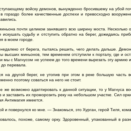
отступающему войску демонов, вынужденно бросившему на убой поч
 в гораздо более качественные доспехи и превосходно вооружен
авились.
миньона почти целиком занявшего всю ширину моста. Несколько о
 искушать судьбу и отступить обратно на берег, дожидаясь приб
я в моем городе.
недалеко от берега, пытаясь решить, чего делать дальше. Демо
 высших миньонов, тем временем отступили к порталу, где и оста
и мы с Магнусом не успеем до того времени вырезать эту армию и
, до перевала.
ся на другой берег, не утопив при этом в реке большую часть 
менно поэтому соваться на него не стоит.
е же возможно адаптировать к данной ситуации, то у Магнуса во
и заставить их проморозить реку на небольшом участке. Сил орки
вая Антимагия имеется.
ой и повернулся ко мне. — Знакомься, это Хурган, герой Тиля, кома
валось, похоже, самому орку. Здоровенный, упакованный в раз