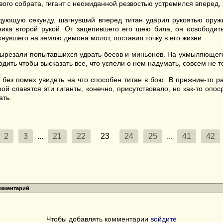
ого собрата, гигант с неожиданной резвостью устремился вперед, 
ледующую секунду, шагнувший вперед титан ударил рукоятью ор
ника второй рукой. От зацепившего его шею била, он освободит
нувшего на землю демона молот, поставил точку в его жизни.
 вырезали попытавшихся удрать бесов и миньонов. На ухмыляющег
дить чтобы высказать все, что успели о нем надумать, совсем не т
 без помех увидеть на что способен титан в бою. В прежние-то р
ой славятся эти гиганты, конечно, присутствовало, но как-то опо
ать.
2
3
...
21
22
23
24
25
...
41
42
омментарий
Чтобы добавлять комментарии
войдите