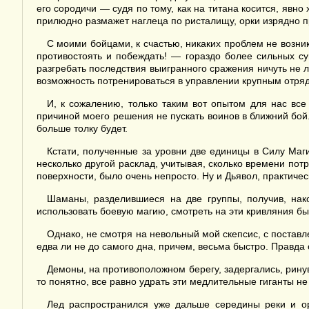
его сородичи — судя по тому, как на титана косится, явн
прилюдно размажет наглеца по ристалищу, орки изрядно пр
С моими бойцами, к счастью, никаких проблем не возни
противостоять и побеждать! — гораздо более сильных су
разгребать последствия выигранного сражения ничуть не 
возможность потренироваться в управлении крупным отря
И, к сожалению, только таким вот опытом для нас вс
причиной моего решения не пускать воинов в ближний бой.
больше толку будет.
Кстати, полученные за уровни две единицы в Силу Маги
несколько другой расклад, учитывая, сколько времени пот
поверхности, было очень непросто. Ну и Дьявол, практиче
Шаманы, разделившиеся на две группы, получив, нако
использовать боевую магию, смотреть на эти кривляния бы
Однако, не смотря на невольный мой скепсис, с постав
едва ли не до самого дна, причем, весьма быстро. Правда
Демоны, на противоположном берегу, задергались, рину
то понятно, все равно удрать эти медлительные гиганты не
Лед распространился уже дальше середины реки и ор