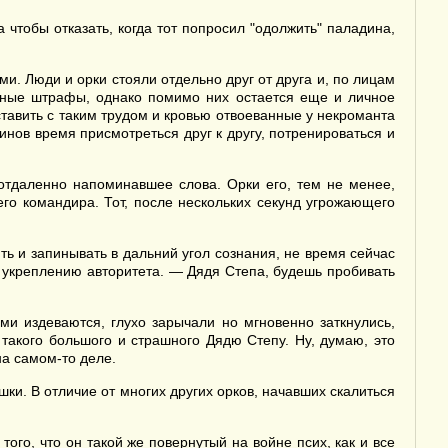
чтобы отказать, когда тот попросил "одолжить" паладина,
. Люди и орки стояли отдельно друг от друга и, по лицам
льные штрафы, однако помимо них остается еще и личное
тавить с таким трудом и кровью отвоеванные у некроманта
оинов время присмотреться друг к другу, потренироваться и
 отдаленно напоминавшее слова. Орки его, тем не менее,
го командира. Тот, после нескольких секунд угрожающего
ь и запинывать в дальний угол сознания, не время сейчас
т укреплению авторитета. — Дядя Степа, будешь пробивать
и издеваются, глухо зарычали но мгновенно заткнулись,
 такого большого и страшного Дядю Степу. Ну, думаю, это
 на самом-то деле.
и. В отличие от многих других орков, начавших скалиться
ого, что он такой же повернутый на войне псих, как и все