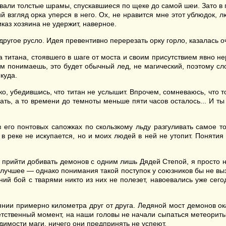
ывали толстые шрамы, спускавшиеся по щеке до самой шеи. Зато 
взгляд орка уперся в него. Ох, не нравится мне этот ублюдок, лю
иказ хозяина не удержит, наверное.
угое русло. Идея превентивно перерезать орку горло, казалась оч
 титана, стоявшего в шаге от моста и своим присутствием явно н
м понимаешь, это будет обычный лед, не магический, поэтому сло
куда.
ко, убедившись, что титан не услышит. Впрочем, сомневаюсь, что 
ть, а то времени до темноты меньше пяти часов осталось... И ты 
в его понтовых сапожках по скользкому льду разгуливать самое т
 в реке не искупается, но и моих людей в ней не утопит. Поняти
 прийти добивать демонов с одним лишь Дядей Степой, я просто 
в лучшее — однако понимания такой поступок у союзников бы не вы
ий бой с тварями никто из них не полезет, навоевались уже сего
янии примерно километра друг от друга. Ледяной мост демонов ок
ветственный момент, на наши головы не начали сыпаться метеорит
димости маги, ничего они предпринять не успеют.