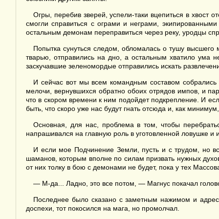
Огры, перебив зверей, успели-таки вцепиться в хвост 
смогли справиться с ограми и неграми, экипированными
остальным демонам переправиться через реку, уродцы спр
Попытка сунуться следом, обломалась о тушу высшего 
тварью, отправились на дно, а остальным хватило ума не
заскучавшие зеленомордые отправились искать развлечени
И сейчас вот мы всем командным составом собрались 
мелочи, вернувшихся обратно обоих отрядов импов, и пары
что в скором времени к ним подойдет подкрепление. И есл
быть, что скоро уже нас будут гнать отсюда и, как минимум
Основная, для нас, проблема в том, чтобы перебрать
напрашивался на главную роль в уготовленной ловушке и и
И если мое Подчинение Земли, пусть и с трудом, но вс
шаманов, которым вполне по силам призвать нужных духов 
от них толку в бою с демонами не будет, пока у тех Массо
— М-да... Ладно, это все потом, — Магнус покачал голов
Последнее было сказано с заметным нажимом и адресо
доспехи, тот покосился на мага, но промолчал.