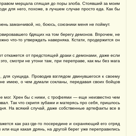
в правом мерцала спящая до поры злоба. Стоявший за моим
ди для него, похоже, в лучшем случае просто еда. Как бы
ень заманчивой, но, боюсь, союзники меня не поймут.
ервировавшего бдящих на том берегу демонов. Впрочем, не
жно что-то утверждать наверняка. Кстати, продержится он
тот откажется от предстоящей драки с демонами, даже если
это, смотри не утони там, при переправе, как мы без мага
о, для суицида. Проводив взглядом двинувшегося к своему
я не имею, о чем думали сокланы, передавая своих бойцов
не мог. Хрен бы с ними, с трофеями — еще неизвестно чем
звал. Так что скрипя зубами и матерясь про себя, пришлось
дня. На всякий случай, даже собственные артефакты все в
ажется как раз где-то посередине и охраняющий его отряд
ы или еще какая дрянь, на другой берег уже переправились