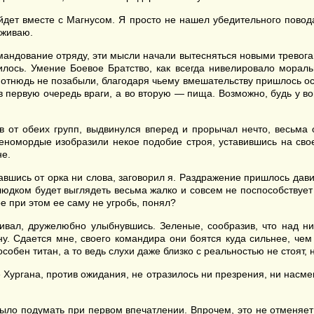
йдет вместе с Магнусом. Я просто не нашел убедительного повода 
еживаю.
андование отряду, эти мысли начали вытесняться новыми тревогами
вилось. Умение Боевое Братство, как всегда нивелировало мора
отнюдь не позабыли, благодаря чьему вмешательству пришлось ос
ие в первую очередь враги, а во вторую — пища. Возможно, будь у в
ов от обеих групп, выдвинулся вперед и прорычал нечто, весьма
леномордые изобразили некое подобие строя, уставившись на свое
не.
вшись от орка ни слова, заговорил я. Раздражение пришлось давит
людком будет выглядеть весьма жалко и совсем не поспособствуе
е при этом ее саму не угробь, понял?
ивал, дружелюбно улыбнувшись. Зеленые, сообразив, что над ним
ону. Сдается мне, своего командира они боятся куда сильнее, чем
особен титан, а то ведь слухи даже близко с реальностью не стоят,
ургана, против ожидания, не отразилось ни презрения, ни насмешк
ло подумать при первом впечатлении. Впрочем, это не отменяет т