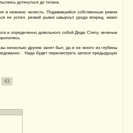
пытаясь дотянуться до титана.
ужия в нижнюю челюсть. Подавившийся собственным ревом
ься не успел, резкий рывок швырнул урода вперед, мимо
ося и определенно довольного собой Дядю Степу, зеленые
оропились.
азы несколько другим занят был, да и не много из глубины
средованно... Надо будет пересмотреть записи предыдущих
43