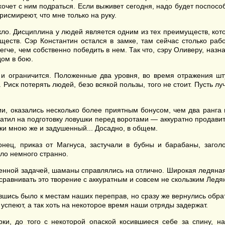
о хочет с ним подраться. Если выживет сегодня, надо будет поспос
исмиреют, что мне только на руку.
кло. Дисциплина у людей является одним из тех преимуществ, ко
ществ. Сэр Константин остался в замке, там сейчас столько раб
легче, чем собственно победить в нем. Так что, сэру Оливеру, н
дом в бою.
е и ограничится. Положенные два уровня, во время отражения шт
 Риск потерять людей, безо всякой пользы, того не стоит. Пусть
и, оказались несколько более приятным бонусом, чем два ранга 
ратил на подготовку ловушки перед воротами — аккуратно продави
ски мною же и задушенный... Досадно, в общем.
нец, приказ от Магнуса, застучали в бубны и барабаны, заголо
ло немного странно.
ленной задачей, шаманы справлялись на отлично. Широкая ледяная
 сравнивать это творение с аккуратным и совсем не скользким Лед
вшись было к местам наших переправ, но сразу же вернулись обра
 успеют, а так хоть на некоторое время наши отряды задержат.
ки, до того с некоторой опаской косившиеся себе за спину, н