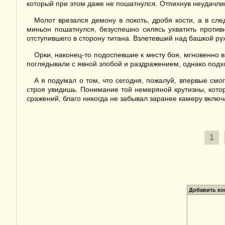
который при этом даже не пошатнулся. Отпихнув неудачлив
Молот врезался демону в локоть, дробя кости, а в с
миньон пошатнулся, безуспешно силясь ухватить против
отступившего в сторону титана. Взлетевший над башкой рух
Орки, наконец-то подоспевшие к месту боя, мгновенно
поглядывали с явной злобой и раздражением, однако подхо
А я подумал о том, что сегодня, пожалуй, впервые смог
строя увидишь. Понимание той немеряной крутизны, котор
сражений, благо никогда не забывал заранее камеру включ
1
Добавить к