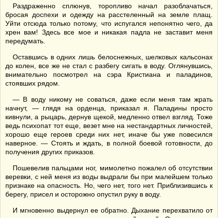
Раздраженно сплюнув, торопливо начал разоблачаться,
бросая доспехи и одежду на расстеленный на земле плащ.
Уйти отсюда только потому, что испугался непонятно чего, да
хрен вам! Здесь все мое и никакая падла не заставит меня
передумать.
Оставшись в одних лишь белоснежных, шелковых кальсонах
до колен, все же не стал с разбегу сигать в воду. Оглянувшись,
внимательно посмотрел на сэра Кристиана и паладинов,
стоявших рядом.
— В воду никому не соваться, даже если меня там жрать
начнут, — глядя на орденца, приказал я. Паладины просто
кивнули, а рыцарь, дернув щекой, медленно отвел взгляд. Тоже
ведь психопат тот еще, везет мне на нестандартных личностей,
хорошо еще героев среди них нет, иначе бы уже повесился
наверное. — Стоять и ждать, в полной боевой готовности, до
получения других приказов.
Пошевелив пальцами ног, мимолетно пожалел об отсутствии
веревки, с ней меня из воды выдрали бы при малейшем только
признаке на опасность. Но, чего нет, того нет. Приблизившись к
берегу, присел и осторожно опустил руку в воду.
И мгновенно выдернул ее обратно. Дыхание перехватило от