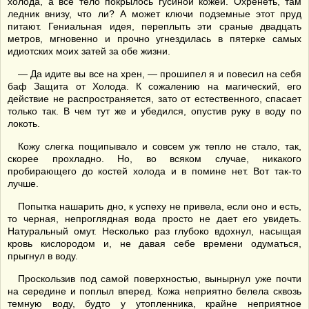
холода, а все тело покрылось гусиной кожей. Охренеть, там
ледник внизу, что ли? А может ключи подземные этот пруд
питают. Гениальная идея, переплыть эти сраные двадцать
метров, мгновенно и прочно угнездилась в пятерке самых
идиотских моих затей за обе жизни.
— Да идите вы все на хрен, — прошипел я и повесил на себя
баф Защита от Холода. К сожалению на магический, его
действие не распространяется, зато от естественного, спасает
только так. В чем тут же и убедился, опустив руку в воду по
локоть.
Кожу слегка пощипывало и совсем уж тепло не стало, так,
скорее прохладно. Но, во всяком случае, никакого
пробирающего до костей холода и в помине нет. Вот так-то
лучше.
Попытка нашарить дно, к успеху не привела, если оно и есть,
то черная, непроглядная вода просто не дает его увидеть.
Натуральный омут. Несколько раз глубоко вдохнул, насыщая
кровь кислородом и, не давая себе времени одуматься,
прыгнул в воду.
Проскользив под самой поверхностью, вынырнул уже почти
на середине и поплыл вперед. Кожа неприятно белела сквозь
темную воду, будто у утопленника, крайне неприятное