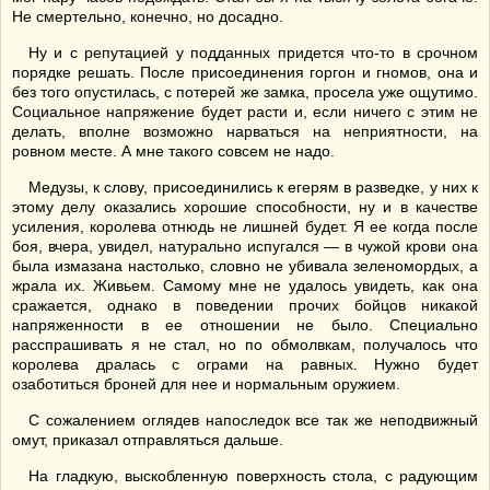
Не смертельно, конечно, но досадно.
Ну и с репутацией у подданных придется что-то в срочном
порядке решать. После присоединения горгон и гномов, она и
без того опустилась, с потерей же замка, просела уже ощутимо.
Социальное напряжение будет расти и, если ничего с этим не
делать, вполне возможно нарваться на неприятности, на
ровном месте. А мне такого совсем не надо.
Медузы, к слову, присоединились к егерям в разведке, у них к
этому делу оказались хорошие способности, ну и в качестве
усиления, королева отнюдь не лишней будет. Я ее когда после
боя, вчера, увидел, натурально испугался — в чужой крови она
была измазана настолько, словно не убивала зеленомордых, а
жрала их. Живьем. Самому мне не удалось увидеть, как она
сражается, однако в поведении прочих бойцов никакой
напряженности в ее отношении не было. Специально
расспрашивать я не стал, но по обмолвкам, получалось что
королева дралась с ограми на равных. Нужно будет
озаботиться броней для нее и нормальным оружием.
С сожалением оглядев напоследок все так же неподвижный
омут, приказал отправляться дальше.
На гладкую, выскобленную поверхность стола, с радующим