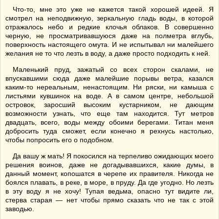
Что-то, мне это уже не кажется такой хорошей идеей. Я
смотрел на неподвижную, зеркальную гладь воды, в которой
отражалось небо и редкие клочья облаков. В совершенно
черную, не просматривавшуюся даже на полметра вглубь,
поверхность настоящего омута. И не испытывал ни малейшего
желания не то что лезть в воду, а даже просто подходить к ней.
Маленький пруд, зажатый со всех сторон скалами, не
впускавшими сюда даже малейшие порывы ветра, казался
каким-то нереальным, ненастоящим. Ни ряски, ни камыша с
листьями кувшинок на воде. А в самом центре, небольшой
островок, заросший высоким кустарником, не дающим
возможности узнать, что еще там находится. Тут метров
двадцать, всего, воды между обоими берегами. Титан меня
добросить туда сможет, если конечно я рехнусь настолько,
чтобы попросить его о подобном.
Да вашу ж мать! Я покосился на терпеливо ожидающих моего
решения воинов, даже не догадывавшихся, какие думы, в
данный момент, копошатся в черепе их правителя. Никогда не
боялся плавать, в реке, в море, в пруду. Да где угодно. Но лезть
в эту воду я не хочу! Тупая ведьма, опасно тут видите ли,
стерва старая — нет чтобы прямо сказать что не так с этой
заводью.