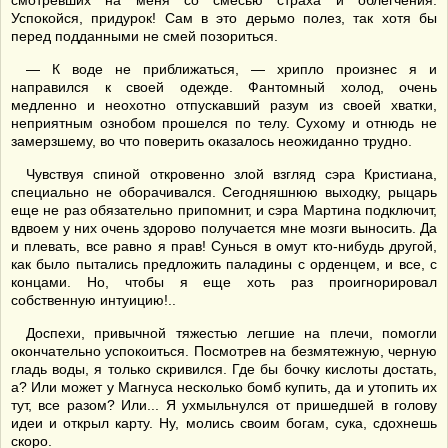
смотревших на меня со смесью страха и облегчения.
Успокойся, придурок! Сам в это дерьмо полез, так хотя бы
перед подданными не смей позориться.
— К воде не приближаться, — хрипло произнес я и
направился к своей одежде. Фантомный холод, очень
медленно и неохотно отпускавший разум из своей хватки,
неприятным ознобом прошелся по телу. Сухому и отнюдь не
замерзшему, во что поверить оказалось неожиданно трудно.
Чувствуя спиной откровенно злой взгляд сэра Кристиана,
специально не оборачивался. Сегодняшнюю выходку, рыцарь
еще не раз обязательно припомнит, и сэра Мартина подключит,
вдвоем у них очень здорово получается мне мозги выносить. Да
и плевать, все равно я прав! Сунься в омут кто-нибудь другой,
как было пытались предложить паладины с орденцем, и все, с
концами. Но, чтобы я еще хоть раз проигнорировал
собственную интуицию!..
Доспехи, привычной тяжестью легшие на плечи, помогли
окончательно успокоиться. Посмотрев на безмятежную, черную
гладь воды, я только скривился. Где бы бочку кислоты достать,
а? Или может у Магнуса несколько бомб купить, да и утопить их
тут, все разом? Или... Я ухмыльнулся от пришедшей в голову
идеи и открыл карту. Ну, молись своим богам, сука, сдохнешь
скоро.