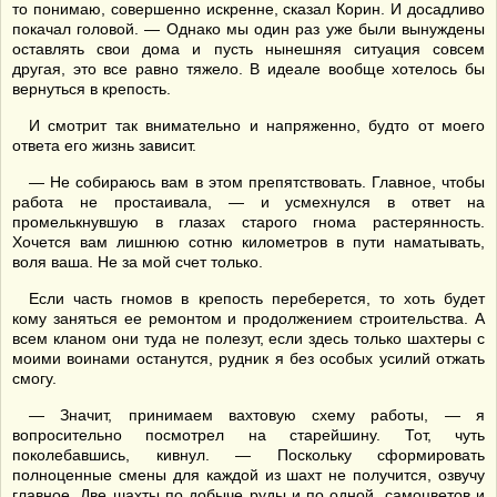
то понимаю, совершенно искренне, сказал Корин. И досадливо
покачал головой. — Однако мы один раз уже были вынуждены
оставлять свои дома и пусть нынешняя ситуация совсем
другая, это все равно тяжело. В идеале вообще хотелось бы
вернуться в крепость.
И смотрит так внимательно и напряженно, будто от моего
ответа его жизнь зависит.
— Не собираюсь вам в этом препятствовать. Главное, чтобы
работа не простаивала, — и усмехнулся в ответ на
промелькнувшую в глазах старого гнома растерянность.
Хочется вам лишнюю сотню километров в пути наматывать,
воля ваша. Не за мой счет только.
Если часть гномов в крепость переберется, то хоть будет
кому заняться ее ремонтом и продолжением строительства. А
всем кланом они туда не полезут, если здесь только шахтеры с
моими воинами останутся, рудник я без особых усилий отжать
смогу.
— Значит, принимаем вахтовую схему работы, — я
вопросительно посмотрел на старейшину. Тот, чуть
поколебавшись, кивнул. — Поскольку сформировать
полноценные смены для каждой из шахт не получится, озвучу
главное. Две шахты по добыче руды и по одной, самоцветов и