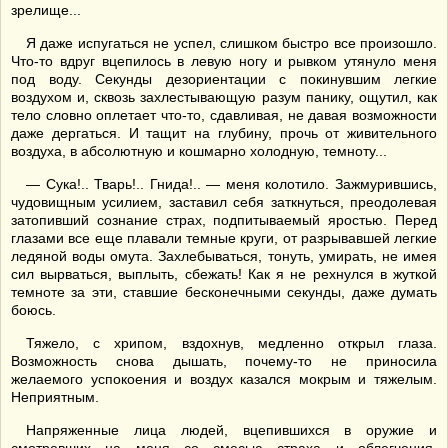
зрелище...
Я даже испугаться не успел, слишком быстро все произошло.
Что-то вдруг вцепилось в левую ногу и рывком утянуло меня
под воду. Секунды дезориентации с покинувшим легкие
воздухом и, сквозь захлестывающую разум панику, ощутил, как
тело словно оплетает что-то, сдавливая, не давая возможности
даже дергаться. И тащит на глубину, прочь от живительного
воздуха, в абсолютную и кошмарно холодную, темноту...
— Сука!.. Тварь!.. Гнида!.. — меня колотило. Зажмурившись,
чудовищным усилием, заставил себя заткнуться, преодолевая
затопивший сознание страх, подпитываемый яростью. Перед
глазами все еще плавали темные круги, от разрывавшей легкие
ледяной воды омута. Захлебываться, тонуть, умирать, не имея
сил вырваться, выплыть, сбежать! Как я не рехнулся в жуткой
темноте за эти, ставшие бесконечными секунды, даже думать
боюсь.
Тяжело, с хрипом, вздохнув, медленно открыл глаза.
Возможность снова дышать, почему-то не приносила
желаемого успокоения и воздух казался мокрым и тяжелым.
Неприятным.
Напряженные лица людей, вцепившихся в оружие и