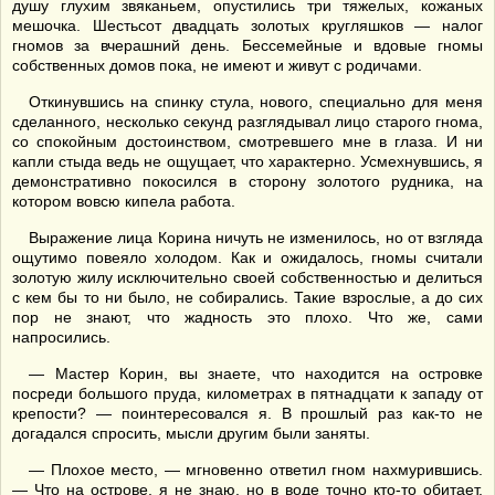
душу глухим звяканьем, опустились три тяжелых, кожаных
мешочка. Шестьсот двадцать золотых кругляшков — налог
гномов за вчерашний день. Бессемейные и вдовые гномы
собственных домов пока, не имеют и живут с родичами.
Откинувшись на спинку стула, нового, специально для меня
сделанного, несколько секунд разглядывал лицо старого гнома,
со спокойным достоинством, смотревшего мне в глаза. И ни
капли стыда ведь не ощущает, что характерно. Усмехнувшись, я
демонстративно покосился в сторону золотого рудника, на
котором вовсю кипела работа.
Выражение лица Корина ничуть не изменилось, но от взгляда
ощутимо повеяло холодом. Как и ожидалось, гномы считали
золотую жилу исключительно своей собственностью и делиться
с кем бы то ни было, не собирались. Такие взрослые, а до сих
пор не знают, что жадность это плохо. Что же, сами
напросились.
— Мастер Корин, вы знаете, что находится на островке
посреди большого пруда, километрах в пятнадцати к западу от
крепости? — поинтересовался я. В прошлый раз как-то не
догадался спросить, мысли другим были заняты.
— Плохое место, — мгновенно ответил гном нахмурившись.
— Что на острове, я не знаю, но в воде точно кто-то обитает,