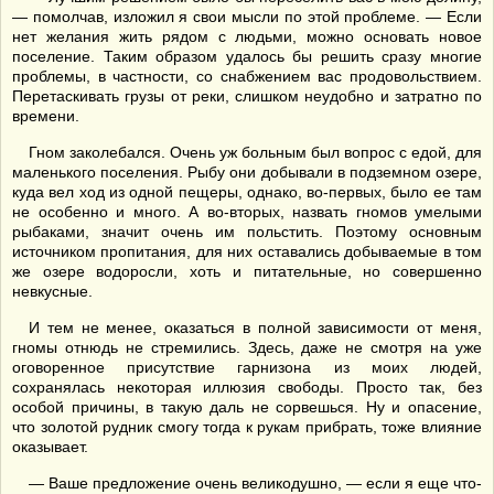
— помолчав, изложил я свои мысли по этой проблеме. — Если
нет желания жить рядом с людьми, можно основать новое
поселение. Таким образом удалось бы решить сразу многие
проблемы, в частности, со снабжением вас продовольствием.
Перетаскивать грузы от реки, слишком неудобно и затратно по
времени.
Гном заколебался. Очень уж больным был вопрос с едой, для
маленького поселения. Рыбу они добывали в подземном озере,
куда вел ход из одной пещеры, однако, во-первых, было ее там
не особенно и много. А во-вторых, назвать гномов умелыми
рыбаками, значит очень им польстить. Поэтому основным
источником пропитания, для них оставались добываемые в том
же озере водоросли, хоть и питательные, но совершенно
невкусные.
И тем не менее, оказаться в полной зависимости от меня,
гномы отнюдь не стремились. Здесь, даже не смотря на уже
оговоренное присутствие гарнизона из моих людей,
сохранялась некоторая иллюзия свободы. Просто так, без
особой причины, в такую даль не сорвешься. Ну и опасение,
что золотой рудник смогу тогда к рукам прибрать, тоже влияние
оказывает.
— Ваше предложение очень великодушно, — если я еще что-