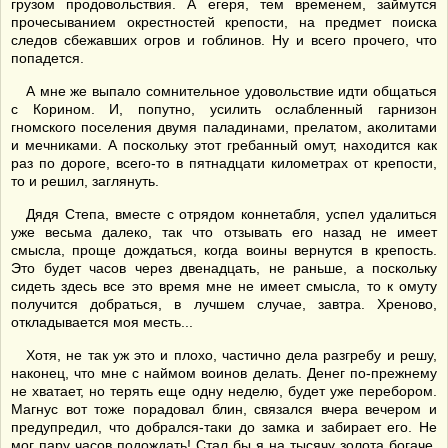
грузом продовольствия. А егеря, тем временем, займутся
прочесыванием окрестностей крепости, на предмет поиска
следов сбежавших огров и гоблинов. Ну и всего прочего, что
попадется.
А мне же выпало сомнительное удовольствие идти общаться
с Корином. И, попутно, усилить ослабленный гарнизон
гномского поселения двумя паладинами, прелатом, аколитами
и мечниками. А поскольку этот гребанный омут, находится как
раз по дороге, всего-то в пятнадцати километрах от крепости,
то и решил, заглянуть.
Дядя Степа, вместе с отрядом коннетабля, успел удалиться
уже весьма далеко, так что отзывать его назад не имеет
смысла, проще дождаться, когда воины вернутся в крепость.
Это будет часов через двенадцать, не раньше, а поскольку
сидеть здесь все это время мне не имеет смысла, то к омуту
получится добраться, в лучшем случае, завтра. Хреново,
откладывается моя месть...
Хотя, не так уж это и плохо, частично дела разгребу и решу,
наконец, что мне с наймом воинов делать. Денег по-прежнему
не хватает, но терять еще одну неделю, будет уже перебором.
Магнус вот тоже порадовал блин, связался вчера вечером и
предупредил, что добрался-таки до замка и забирает его. Не
мог пару часов подождать! Стал бы я на тысячу золота богаче.