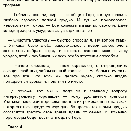
трофеев.
— Гоблины сдохли, сир, — сообщил Горт, стянув шлем и
глубоко вздохнув полной грудью. И тут же пожаловался,
недовольным тоном. — Все комнаты изгадили, сволочи. Даже
колодец засрать умудрились, дикари поганые.
— Очистить удастся? — быстро спросил я. Ну вот же твари,
а! Утихшая было злоба, заворочалась с новой силой, очень
захотелось собрать отряд и отыскать заныкавшихся в лесу
уродов, чтобы поубивать их всех особо жестоким способом.
— Ничего сложного, — гном скривился, с отвращением
оглядев свой щит, забрызганный кровью. — Не больше суток на
все про все. Это если мы делать будем, сколько людям
понадобится времени, понятия не имею.
Ну, похоже, вот мы и подошли к главному вопросу,
интересующему коротышек — кому достанется крепость.
Учитывая мою заинтересованность в их ремесленных навыках,
поторговаться придется изрядно. За просто так гномы вряд ли
согласятся тратить свое время вдали от семей. И, конечно,
переговоры будет вести отнюдь не Горт.
Глава 4