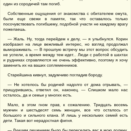
один из сородичей там погиб.
Собственные ощущения от знакомства с обитателем омута,
были еще свежи в памяти, так что оставалось только
посочувствовать погибшему, подобной участи не каждому врагу
пожелаешь.
— Жаль. Ну, тогда перейдем к делу, — я улыбнулся. Корин
изобразил на лице вежливый интерес, но взгляд продолжал
вымораживать. — В прошлую встречу мы этот вопрос обсудить
не успели, а время между тем идет... Люди с работой в шахтах
и рудниках справляются не очень эффективно, поэтому я хочу
заменить их на ваших соплеменников.
Старейшина кивнул, задумчиво погладив бороду.
— Не хотелось бы родичей надолго от дома отрывать, —
прищурившись, ответил он, наконец. — Слишком мало нас
осталось, да и семьи у многих есть.
Мало, в этом гном прав, к сожалению. Тридцать восемь
мужчин и шестьдесят семь женщин, все что осталось от
большого и сильного клана. И лишь у нескольких семей есть
дети. Такая вот нерадостная фигня.
— Лучшим решением было бы переселить вас в мою долину,