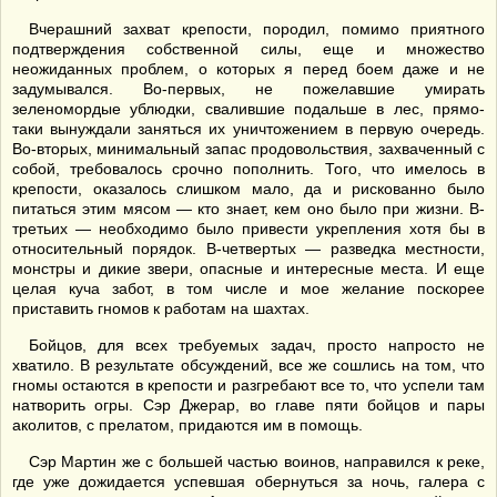
Вчерашний захват крепости, породил, помимо приятного
подтверждения собственной силы, еще и множество
неожиданных проблем, о которых я перед боем даже и не
задумывался. Во-первых, не пожелавшие умирать
зеленомордые ублюдки, свалившие подальше в лес, прямо-
таки вынуждали заняться их уничтожением в первую очередь.
Во-вторых, минимальный запас продовольствия, захваченный с
собой, требовалось срочно пополнить. Того, что имелось в
крепости, оказалось слишком мало, да и рискованно было
питаться этим мясом — кто знает, кем оно было при жизни. В-
третьих — необходимо было привести укрепления хотя бы в
относительный порядок. В-четвертых — разведка местности,
монстры и дикие звери, опасные и интересные места. И еще
целая куча забот, в том числе и мое желание поскорее
приставить гномов к работам на шахтах.
Бойцов, для всех требуемых задач, просто напросто не
хватило. В результате обсуждений, все же сошлись на том, что
гномы остаются в крепости и разгребают все то, что успели там
натворить огры. Сэр Джерар, во главе пяти бойцов и пары
аколитов, с прелатом, придаются им в помощь.
Сэр Мартин же с большей частью воинов, направился к реке,
где уже дожидается успевшая обернуться за ночь, галера с