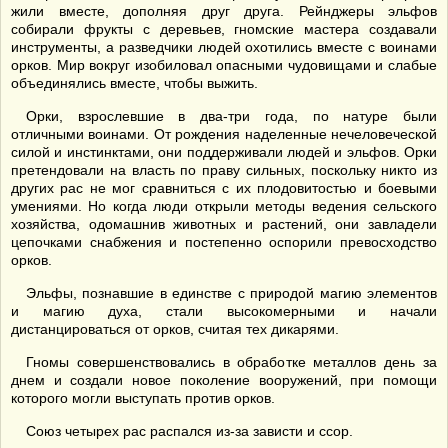
жили вместе, дополняя друг друга. Рейнджеры эльфов
собирали фрукты с деревьев, гномские мастера создавали
инструменты, а разведчики людей охотились вместе с воинами
орков. Мир вокруг изобиловал опасными чудовищами и слабые
объединялись вместе, чтобы выжить.
Орки, взрослевшие в два-три года, по натуре были
отличными воинами. От рождения наделенные нечеловеческой
силой и инстинктами, они поддерживали людей и эльфов. Орки
претендовали на власть по праву сильных, поскольку никто из
других рас не мог сравниться с их плодовитостью и боевыми
умениями. Но когда люди открыли методы ведения сельского
хозяйства, одомашнив животных и растений, они завладели
цепочками снабжения и постепенно оспорили превосходство
орков.
Эльфы, познавшие в единстве с природой магию элементов
и магию духа, стали высокомерными и начали
дистанцироваться от орков, считая тех дикарями.
Гномы совершенствовались в обработке металлов день за
днем и создали новое поколение вооружений, при помощи
которого могли выступать против орков.
Союз четырех рас распался из-за зависти и ссор.