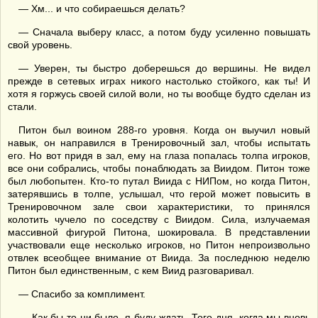
— Хм... и что собираешься делать?
— Сначала выберу класс, а потом буду усиленно повышать
свой уровень.
— Уверен, ты быстро доберешься до вершины. Не видел
прежде в сетевых играх никого настолько стойкого, как ты! И
хотя я горжусь своей силой воли, но ты вообще будто сделан из
стали.
Питон был воином 288-го уровня. Когда он выучил новый
навык, он направился в Тренировочный зал, чтобы испытать
его. Но вот придя в зал, ему на глаза попалась толпа игроков,
все они собрались, чтобы понаблюдать за Виидом. Питон тоже
был любопытен. Кто-то путал Виида с НИПом, но когда Питон,
затерявшись в толпе, услышал, что герой может повысить в
Тренировочном зале свои характеристики, то принялся
колотить чучело по соседству с Виидом. Сила, излучаемая
массивной фигурой Питона, шокировала. В представлении
участвовали еще несколько игроков, но Питон непроизвольно
отвлек всеобщее внимание от Виида. За последнюю неделю
Питон был единственным, с кем Виид разговаривал.
— Спасибо за комплимент.
— Как бы то ни было, я буду ждать. Того дня, когда мы вновь