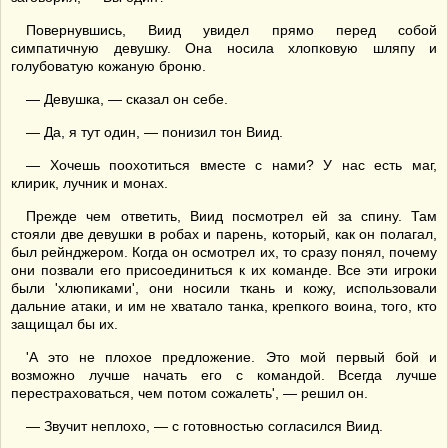
Повернувшись, Виид увидел прямо перед собой
симпатичную девушку. Она носила хлопковую шляпу и
голубоватую кожаную броню.
— Девушка, — сказал он себе.
— Да, я тут один, — понизил тон Виид.
— Хочешь поохотиться вместе с нами? У нас есть маг,
клирик, лучник и монах.
Прежде чем ответить, Виид посмотрел ей за спину. Там
стояли две девушки в робах и парень, который, как он полагал,
был рейнджером. Когда он осмотрел их, то сразу понял, почему
они позвали его присоединиться к их команде. Все эти игроки
были 'хлюпиками', они носили ткань и кожу, использовали
дальние атаки, и им не хватало танка, крепкого воина, того, кто
защищал бы их.
'А это не плохое предложение. Это мой первый бой и
возможно лучше начать его с командой. Всегда лучше
перестраховаться, чем потом сожалеть', — решил он.
— Звучит неплохо, — с готовностью согласился Виид.