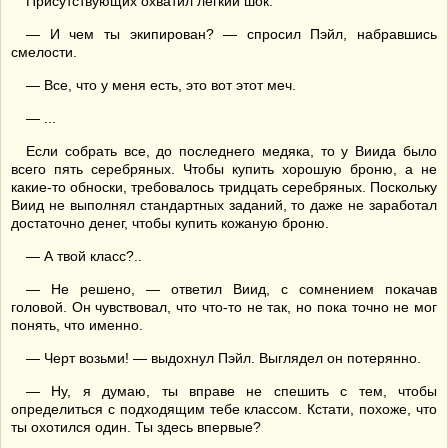
Присутствующих охватил легкий шок.
— И чем ты экипирован? — спросил Пэйл, набравшись
смелости.
— Все, что у меня есть, это вот этот меч.
— ...
Если собрать все, до последнего медяка, то у Виида было
всего пять серебряных. Чтобы купить хорошую броню, а не
какие-то обноски, требовалось тридцать серебряных. Поскольку
Виид не выполнял стандартных заданий, то даже не заработал
достаточно денег, чтобы купить кожаную броню.
— А твой класс?..
— Не решено, — ответил Виид, с сомнением покачав
головой. Он чувствовал, что что-то не так, но пока точно не мог
понять, что именно.
— Черт возьми! — выдохнул Пэйл. Выглядел он потерянно.
— Ну, я думаю, ты вправе не спешить с тем, чтобы
определиться с подходящим тебе классом. Кстати, похоже, что
ты охотился один. Ты здесь впервые?