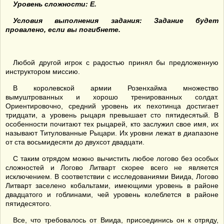
Уровень сложности: E.
Условия выполнения задания: Задание будет
провалено, если вы погибнете.
Любой другой игрок с радостью принял бы предложенную
инструктором миссию.
В королевской армии Розенхайма множество
вымуштрованных и хорошо тренированных солдат.
Ориентировочно, средний уровень их пехотинца достигает
тридцати, а уровень рыцаря превышает сто пятидесятый. В
особенности почитают тех рыцарей, кто заслужил свое имя, их
называют Титулованные Рыцари. Их уровни лежат в диапазоне
от ста восьмидесяти до двухсот двадцати.
С таким отрядом можно вычистить любое логово без особых
сложностей и Логово Литварт скорее всего не является
исключением. В соответствии с исследованиями Виида, Логово
Литварт заселено кобальтами, имеющими уровень в районе
двадцатого и гоблинами, чей уровень колеблется в районе
пятидесятого.
Все, что требовалось от Виида, присоединись он к отряду,