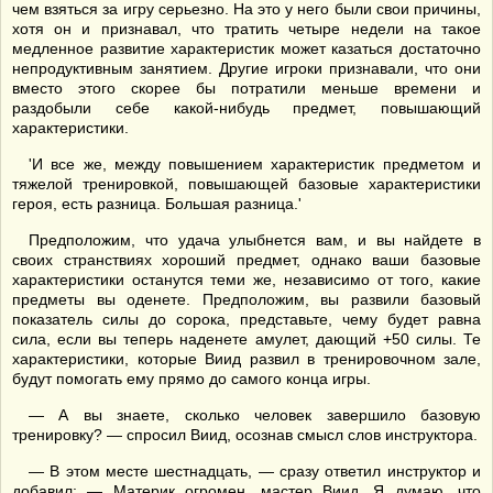
чем взяться за игру серьезно. На это у него были свои причины,
хотя он и признавал, что тратить четыре недели на такое
медленное развитие характеристик может казаться достаточно
непродуктивным занятием. Другие игроки признавали, что они
вместо этого скорее бы потратили меньше времени и
раздобыли себе какой-нибудь предмет, повышающий
характеристики.
'И все же, между повышением характеристик предметом и
тяжелой тренировкой, повышающей базовые характеристики
героя, есть разница. Большая разница.'
Предположим, что удача улыбнется вам, и вы найдете в
своих странствиях хороший предмет, однако ваши базовые
характеристики останутся теми же, независимо от того, какие
предметы вы оденете. Предположим, вы развили базовый
показатель силы до сорока, представьте, чему будет равна
сила, если вы теперь наденете амулет, дающий +50 силы. Те
характеристики, которые Виид развил в тренировочном зале,
будут помогать ему прямо до самого конца игры.
— А вы знаете, сколько человек завершило базовую
тренировку? — спросил Виид, осознав смысл слов инструктора.
— В этом месте шестнадцать, — сразу ответил инструктор и
добавил: — Материк огромен, мастер Виид. Я думаю, что