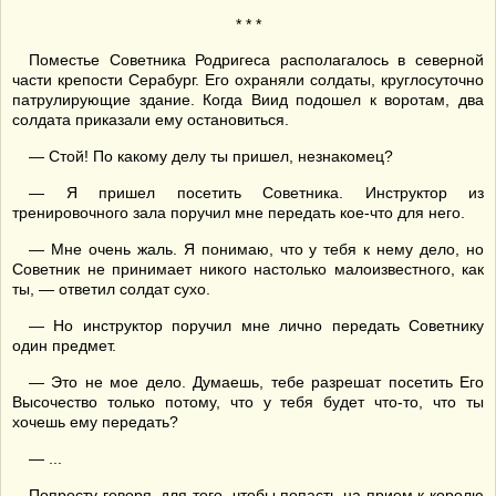
* * *
Поместье Советника Родригеса располагалось в северной
части крепости Серабург. Его охраняли солдаты, круглосуточно
патрулирующие здание. Когда Виид подошел к воротам, два
солдата приказали ему остановиться.
— Стой! По какому делу ты пришел, незнакомец?
— Я пришел посетить Советника. Инструктор из
тренировочного зала поручил мне передать кое-что для него.
— Мне очень жаль. Я понимаю, что у тебя к нему дело, но
Советник не принимает никого настолько малоизвестного, как
ты, — ответил солдат сухо.
— Но инструктор поручил мне лично передать Советнику
один предмет.
— Это не мое дело. Думаешь, тебе разрешат посетить Его
Высочество только потому, что у тебя будет что-то, что ты
хочешь ему передать?
— ...
Попросту говоря, для того, чтобы попасть на прием к королю