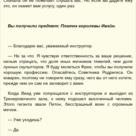
Сначала он не пожелает слушать вас. Но если вы дадите ему
это, он окажет вам услугу, один раз.
Вы получили предмет: Платок королевы Ивэйн.
— Благодарю вас, уважаемый инструктор.
— Не за что. Я чувствую ответственность за ваше решение,
нельзя отрицать, что доля иных мечников тяжелей, чем доля
лунных скульпторов. Я буду молиться Фрее, чтобы вы получили
хорошую профессию. Опасайтесь Советника Родригеса. Он
коварен, поэтому не говорите ему сразу, чего вы от него хотите,
прежде чем он сам не заговорит с вами.
Когда Виид уже попрощался с инструктором и выходил из
Тренировочного зала, к нему подошел высоченный человек.
Этого гиганта звали Питон, бесстрашный воин с огромным
мечом.
— Уже уходишь?
— Да.