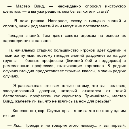
— Мастер Виид, — неожиданно спросил инструктор
шепотом, — а вы уже решили, кем бы вы хотели стать?
— Я пока решаю. Наверное, схожу в гильдию знаний и
спрошу, какой род занятий они могут мне посоветовать.
Гильдия знаний. Там дают советы игрокам на основе их
характеристик и навыков.
На начальных стадиях большинство игроков идет одними и
теми же путями, поэтому гильдия знаний разделяет их на две
группы — боевые профессии (ближний бой и поддержка) и
ремесленные профессии, включающие торговцев. В редких
случаях гильдия предоставляет скрытые классы, в очень редких
случаях.
— Я рассказываю это вам только потому, что вы... человек,
заслуживающий доверия, который отказался от такой
бесполезной профессии как скульптор. Признайтесь, мастер
Виид, жалеете ли вы, что не взялись за нож для резьбы?
— Конечно нет, сэр. Скульпторы... я ни за что не стану одним
из них.
— Хм... Прежде я не говорил этого никому... и вы первый.