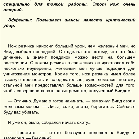
специально для тонкой работы. Этот нож очень
острый.
Эффекты: Повышает шансы нанести критический
удар.
Нож резчика наносил больший урон, чем железный меч, но
Виид выбрал последний. Он сделал это потому, что тот был
длиннее, а значит поединок можно вести на большем
расстоянии. С ножом резчика в сражениях он чувствовал себя
несколько неуверенно, железный меч лучше подходил для
уничтожения монстров. Кроме того, нож резчика имел более
высокую прочность и, следовательно, хуже ломался, поэтому
стальной меч предоставлял больше возможностей для того,
чтобы совершенствовать навык ремонта, полученный Виидом.
— Отлично. Думаю я готов начинать, — взмахнул Виид своим
железным мечом. — Лисы, волки, еноты, берегитесь. Сейчас я
буду вас убивать.
И уже он, было, собрался начать охоту...
— Простите, — кто-то беззвучно подошел к Вииду и
заговорил, — Вы один?