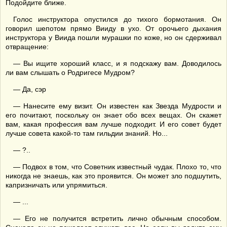
Подойдите ближе.
Голос инструктора опустился до тихого бормотания. Он
говорил шепотом прямо Вииду в ухо. От орочьего дыхания
инструктора у Виида пошли мурашки по коже, но он сдерживал
отвращение:
— Вы ищите хороший класс, и я подскажу вам. Доводилось
ли вам слышать о Родригесе Мудром?
— Да, сэр
— Нанесите ему визит. Он известен как Звезда Мудрости и
его почитают, поскольку он знает обо всех вещах. Он скажет
вам, какая профессия вам лучше подходит. И его совет будет
лучше совета какой-то там гильдии знаний. Но...
— ?..
— Подвох в том, что Советник известный чудак. Плохо то, что
никогда не знаешь, как это проявится. Он может зло подшутить,
капризничать или упрямиться.
— ...
— Его не получится встретить лично обычным способом.