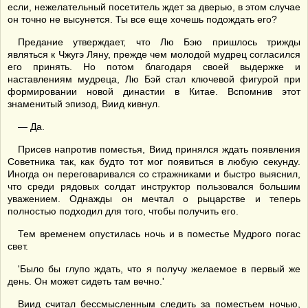
если, нежелательный посетитель ждет за дверью, в этом случае
он точно не высунется. Ты все еще хочешь подождать его?
Предание утверждает, что Лю Бэю пришлось трижды
являться к Чжугэ Ляну, прежде чем молодой мудрец согласился
его принять. Но потом благодаря своей выдержке и
наставлениям мудреца, Лю Бэй стал ключевой фигурой при
формировании новой династии в Китае. Вспомнив этот
знаменитый эпизод, Виид кивнул.
— Да.
Присев напротив поместья, Виид принялся ждать появления
Советника так, как будто тот мог появиться в любую секунду.
Иногда он переговаривался со стражниками и быстро выяснил,
что среди рядовых солдат инструктор пользовался большим
уважением. Однажды он мечтал о рыцарстве и теперь
полностью подходил для того, чтобы получить его.
Тем временем опустилась ночь и в поместье Мудрого погас
свет.
'Было бы глупо ждать, что я получу желаемое в первый же
день. Он может сидеть там вечно.'
Виид считал бессмысленным следить за поместьем ночью,