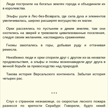
Люди построили на богатых землях города и объединили их
в королевства.
Эльфы ушли в Лес-без-Возврата, где сила духа и элементов
увеличивалась, широко расширяя могущество их магии.
Орки рассеялись по пустыням и диким землям, там они
охотились на зверей и тревожили цивилизованные поселения,
следуя своим желаниям, наслаждаясь сражениями.
Гномы закопались в горы, добывая руду и оттачивая
ремесла.
Неизбежно люди и орки спорили друг с другом из-за нехватки
продовольствия, а эльфы и гномы возненавидели друг друга в
вечной борьбе за превосходство над природой.
Такова история Версальского континента. Забытая история
четырех рас.
* * *
Слух о странном незнакомце, со скоростью лесного пожара
разнесся по крепости Серабург. Говорили, будто некий