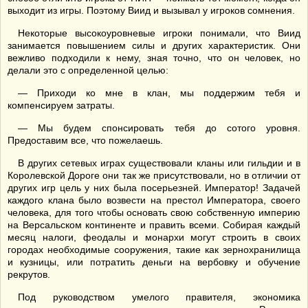
выходит из игры. Поэтому Виид и вызывал у игроков сомнения.
Некоторые высокоуровневые игроки понимали, что Виид
занимается повышением силы и других характеристик. Они
вежливо подходили к нему, зная точно, что он человек, но
делали это с определенной целью:
— Приходи ко мне в клан, мы поддержим тебя и
компенсируем затраты.
— Мы будем спонсировать тебя до сотого уровня.
Предоставим все, что пожелаешь.
В других сетевых играх существовали кланы или гильдии и в
Королевской Дороге они так же присутствовали, но в отличии от
других игр цель у них была посерьезней. Император! Задачей
каждого клана было возвести на престол Императора, своего
человека, для того чтобы основать свою собственную империю
на Версальском континенте и править всеми. Собирая каждый
месяц налоги, феодалы и монархи могут строить в своих
городах необходимые сооружения, такие как зернохранилища
и кузницы, или потратить деньги на вербовку и обучение
рекрутов.
Под руководством умелого правителя, экономика