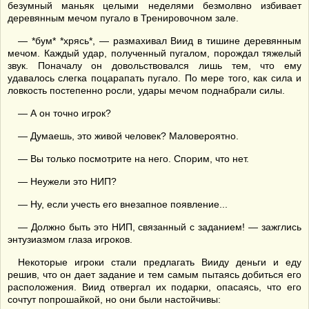
безумный маньяк целыми неделями безмолвно избивает
деревянным мечом пугало в Тренировочном зале.
— *бум* *хрясь*, — размахивал Виид в тишине деревянным
мечом. Каждый удар, полученный пугалом, порождал тяжелый
звук. Поначалу он довольствовался лишь тем, что ему
удавалось слегка поцарапать пугало. По мере того, как сила и
ловкость постепенно росли, удары мечом поднабрали силы.
— А он точно игрок?
— Думаешь, это живой человек? Маловероятно.
— Вы только посмотрите на него. Спорим, что нет.
— Неужели это НИП?
— Ну, если учесть его внезапное появление...
— Должно быть это НИП, связанный с заданием! — зажглись
энтузиазмом глаза игроков.
Некоторые игроки стали предлагать Вииду деньги и еду
решив, что он дает задание и тем самым пытаясь добиться его
расположения. Виид отвергал их подарки, опасаясь, что его
сочтут попрошайкой, но они были настойчивы: