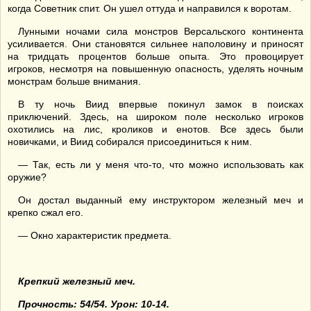
когда Советник спит. Он ушел оттуда и направился к воротам.
Лунными ночами сила монстров Версальского континента
усиливается. Они становятся сильнее наполовину и приносят
на тридцать процентов больше опыта. Это провоцирует
игроков, несмотря на повышенную опасность, уделять ночным
монстрам больше внимания.
В ту ночь Виид впервые покинул замок в поисках
приключений. Здесь, на широком поле несколько игроков
охотились на лис, кроликов и енотов. Все здесь были
новичками, и Виид собирался присоединиться к ним.
— Так, есть ли у меня что-то, что можно использовать как
оружие?
Он достал выданный ему инструктором железный меч и
крепко сжал его.
— Окно характеристик предмета.
Крепкий железный меч.
Прочность: 54/54. Урон: 10-14.