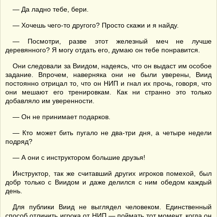
— Да ладно тебе, бери.
— Хочешь чего-то другого? Просто скажи и я найду.
— Посмотри, разве этот железный меч не лучше
деревянного? Я могу отдать его, думаю он тебе понравится.
Они следовали за Виидом, надеясь, что он выдаст им особое
задание. Впрочем, наверняка они не были уверены, Виид
постоянно отрицал то, что он НИП и гнал их прочь, говоря, что
они мешают его тренировкам. Как ни странно это только
добавляло им уверенности.
— Он не принимает подарков.
— Кто может бить пугало не два-три дня, а четыре недели
подряд?
— А они с инструктором большие друзья!
Инструктор, так же считавший других игроков помехой, был
добр только с Виидом и даже делился с ним обедом каждый
день.
Для публики Виид не выглядел человеком. Единственный
способ отличить игрока от НИП — поймать тот момент, когда он