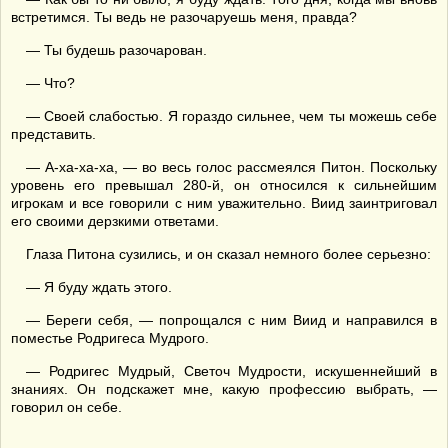
встретимся. Ты ведь не разочаруешь меня, правда?
— Ты будешь разочарован.
— Что?
— Своей слабостью. Я гораздо сильнее, чем ты можешь себе
представить.
— А-ха-ха-ха, — во весь голос рассмеялся Питон. Поскольку
уровень его превышал 280-й, он относился к сильнейшим
игрокам и все говорили с ним уважительно. Виид заинтриговал
его своими дерзкими ответами.
Глаза Питона сузились, и он сказал немного более серьезно:
— Я буду ждать этого.
— Береги себя, — попрощался с ним Виид и направился в
поместье Родригеса Мудрого.
— Родригес Мудрый, Светоч Мудрости, искушеннейший в
знаниях. Он подскажет мне, какую профессию выбрать, —
говорил он себе.