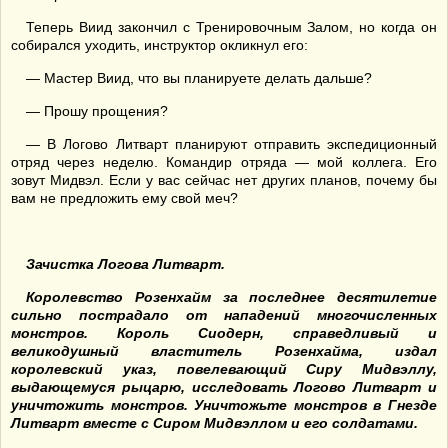
Теперь Виид закончил с Тренировочным Залом, но когда он
собирался уходить, инструктор окликнул его:
— Мастер Виид, что вы планируете делать дальше?
— Прошу прощения?
— В Логово Литварт планируют отправить экспедиционный
отряд через неделю. Командир отряда — мой коллега. Его
зовут Мидвэл. Если у вас сейчас нет других планов, почему бы
вам не предложить ему свой меч?
Зачистка Логова Литварт.
Королевство Розенхайм за последнее десятилетие
сильно пострадало от нападений многочисленных
монстров. Король Сиодерн, справедливый и
великодушный властитель Розенхайма, издал
королевский указ, повелевающий Сиру Мидвэллу,
выдающемуся рыцарю, исследовать Логово Литварт и
уничтожить монстров. Уничтожьте монстров в Гнезде
Литварт вместе с Сиром Мидвэллом и его солдатами.