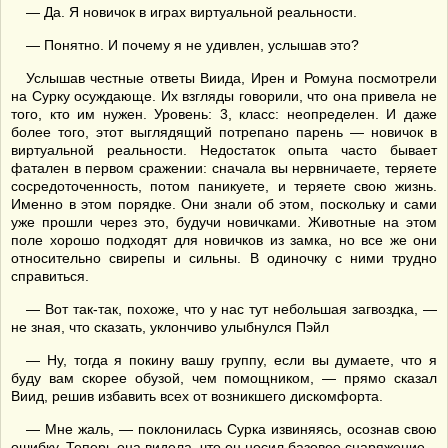
— Да. Я новичок в играх виртуальной реальности.
— Понятно. И почему я не удивлен, услышав это?
Услышав честные ответы Виида, Ирен и Ромуна посмотрели
на Сурку осуждающе. Их взгляды говорили, что она привела не
того, кто им нужен. Уровень: 3, класс: неопределен. И даже
более того, этот выглядящий потрепано парень — новичок в
виртуальной реальности. Недостаток опыта часто бывает
фатален в первом сражении: сначала вы нервничаете, теряете
сосредоточенность, потом паникуете, и теряете свою жизнь.
Именно в этом порядке. Они знали об этом, поскольку и сами
уже прошли через это, будучи новичками. Животные на этом
поле хорошо подходят для новичков из замка, но все же они
относительно свирепы и сильны. В одиночку с ними трудно
справиться.
— Вот так-так, похоже, что у нас тут небольшая загвоздка, —
не зная, что сказать, уклончиво улыбнулся Пэйл
— Ну, тогда я покину вашу группу, если вы думаете, что я
буду вам скорее обузой, чем помощником, — прямо сказал
Виид, решив избавить всех от возникшего дискомфорта.
— Мне жаль, — поклонилась Сурка извиняясь, осознав свою
ошибку. Теперь она видела, что он носил базовое снаряжение.