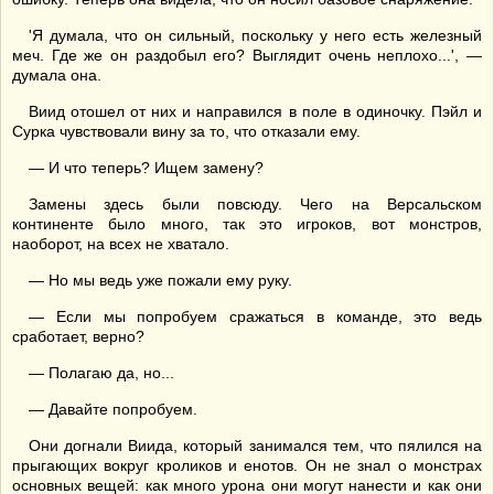
'Я думала, что он сильный, поскольку у него есть железный
меч. Где же он раздобыл его? Выглядит очень неплохо...', —
думала она.
Виид отошел от них и направился в поле в одиночку. Пэйл и
Сурка чувствовали вину за то, что отказали ему.
— И что теперь? Ищем замену?
Замены здесь были повсюду. Чего на Версальском
континенте было много, так это игроков, вот монстров,
наоборот, на всех не хватало.
— Но мы ведь уже пожали ему руку.
— Если мы попробуем сражаться в команде, это ведь
сработает, верно?
— Полагаю да, но...
— Давайте попробуем.
Они догнали Виида, который занимался тем, что пялился на
прыгающих вокруг кроликов и енотов. Он не знал о монстрах
основных вещей: как много урона они могут нанести и как они