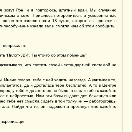
 зовут Рон, и я повторюсь, штатный врач. Мы случайно
инском отсеке. Пришлось поторопиться, и ускоренно вас
 равно это заняло почти 13 суток, которые вы провели в
гипнообучение узнали вас и смогли нам об этом сообщить.
— попросил я.
ть 'Пилот-3ВИ'. Ты что-то об этом помнишь?
дсказывало, что светить своей нестандартной системой не
Иначе говоря, тебе с ней ходить навсегда. А учитывая то,
плантатов, да и досталась тебе бесплатно. А то в Центре
рос, у тебя ж до этого ее не было, а сняли тебя с какой-то
исле и нейросетью. Нам эти базы выдают для беженцев или
но тебе нет смысла сидеть в той толкучки — работорговцы
тола. Найдя что-то, он подошел и протянул мне какой-то
инхронизация.