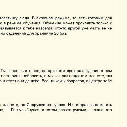
пластинку сюда. В активном режиме, то есть готовым для
о в режиме обучения. Обучение может проходить только с
вязывается к тебе навсегда, кто-то другой уже учить ее не
льно отделение для хранение 20 баз.
 Ты впадешь в транс, но при этом срок нахождение в нем
и настроишь нейросеть, а мы как раз подлетим планете, так
 и стоят они дешево. Все, никаких вопросов, в центре тебе
а планете, но Содружество сурово. И я стараюсь помогать
ше, — Рон улыбнулся, а потом развел руками, — знаю, что