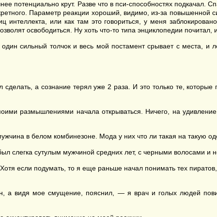
 Точнее потенциально крут. Разве что в пси-способностях подкачал.
кретного. Параметр реакции хороший, видимо, из-за повышенной си
ниц интеллекта, или как там это говориться, у меня заблокирова
озволят освободиться. Ну хоть что-то типа энциклопедии почитал, и
дин сильный толчок и весь мой постамент срывает с места, и лет
л сделать, а сознание терял уже 2 раза. И это только те, которы
 моими размышлениями начала открываться. Ничего, на удивление
мужчина в белом комбинезоне. Мода у них что ли такая на такую о
ыл слегка сутулым мужчиной средних лет, с черными волосами и
 Хотя если подумать, то я еще раньше начал понимать тех пиратов, 
, а видя мое смущение, пояснил, — я врач и голых людей пови