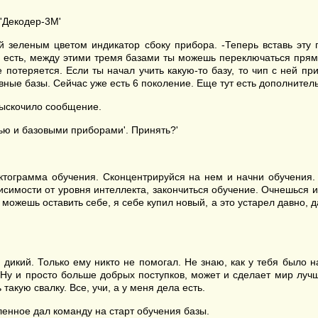
'Декодер-3М'
й зеленым цветом индикатор сбоку прибора. -Теперь вставь эту 
о есть, между этими тремя базами ты можешь переключаться прям
потеряется. Если ты начал учить какую-то базу, то чип с ней при
тивные базы. Сейчас уже есть 6 поколение. Еще тут есть дополните
 выскочило сообщение.
ью и базовыми приборами'. Принять?'
пиктограмма обучения. Сконцентрируйся на нем и начни обучения.
висимости от уровня интеллекта, закончиться обучение. Очнешься 
ожешь оставить себе, я себе купил новый, а это устарел давно, да
дикий. Только ему никто не помогал. Не знаю, как у тебя было н
. Ну и просто больше добрых поступков, может и сделает мир луч
 такую свалку. Все, учи, а у меня дела есть.
енное дал команду на старт обучения базы.