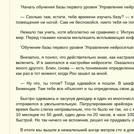
'Начать обучения базы первого уровня 'Управление ней
— Сколько там, кстати, тебе времени изучать базу? — я 
помещения ни ногой. Сам не беспокойся, никто тебя не по
Немало так учить, хотя абсолютно не сравнимо с 'Инту
мир. Перед глазами начала мельтешить всплывающая инфор
'Обучение базы первого уровня 'Управление нейросетью'
Внезапно, я понял, что действительно знаю, как настраи
включить. И я закопался в настройки нейросети. Оказалос
много другого. Блин, снова — есть понимание определенн
как раз в тот момент, когда Рон зашел за мной.
— Ну что, ты готов? Тогда одевайся и пошли. В шкаф
Беженцев. Там тебе все объяснят и ты определишь свою д
Быстро одевшись и засунув декодер в один из многочисле
отправился в увольнительную. Патрулирование крейсера 
время было слегка непривычным, что-то было не так, но с 
10 месяцев по 50 дней, один день по 20 часов, в часе 1
быстрой. Но так ничего не вспомнив, решил не придавать 
В итоге мы вышли в немаленький ангар метров сто в дли