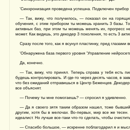
'Синхронизация проведена успешна. Подключен прибор 
— Так, вижу, что получилось, — показал он на горящи
обучения, с этим прибором ты можешь хранить 3 базы. Т
активных баз, при этом ты можешь менять их, прогресс не 
может. Как видишь, это декодер 3 поколения, то есть 3 ак
Сразу после того, как я всунул пластинку, пред глазами
'Обнаружена база первого уровня 'Управление нейросет
Да, конечно.
— Так, вижу, что принял. Теперь справа у тебя есть 
будешь контролировать. И где-то через десять часов, в за
что без ожиданий отправишься в Центр Беженцев. Декодер м
все объяснят.
— Почему ты мне помогаешь? — спросил я удивленно.
— Да я своего зятя таким образом нашел, тоже бывший 
другим, хотя бы в мелочах. Во-первых, мир все же тесен
идеалист. Но лучше все-таки что-то сделать, чтобы очистить
— Спасибо большое, — искренне поблагодарил я и мысл