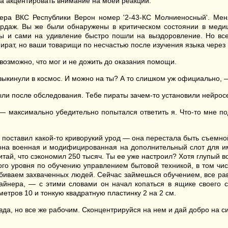
на акцентировать внимание на моей реакции.
ера ВКС Республики Верон номер '2-43-КС Молниеносный'. Меня
бордаж. Вы же были обнаружены в критическом состоянии в медиц
вы и сами на удивление быстро пошли на выздоровление. Но все
рат, но ваши товарищи по несчастью после изучения языка через 
возможно, что мог и не дожить до оказания помощи.
выкинули в космос. И можно на ты? А то слишком уж официально, 
ли после обследования. Тебе пираты зачем-то установили нейросе
— максимально убедительно попытался ответить я. Что-то мне по
поставил какой-то криворукий урод — она перестала быть съемной. 
ы она военная и модифицированная на дополнительный слот для им
тай, что сэкономил 250 тысяч. Ты ее уже настроил? Хотя глупый воп
вого уровня по обучению управлением бытовой техникой, в том ч
тбиваем захваченных людей. Сейчас займешься обучением, все рав
айнера, — с этими словами он начал копаться в ящике своего с
тров 10 и тонкую квадратную пластинку 2 на 2 см.
вда, но все же рабочим. Сконцентрируйся на нем и дай добро на с