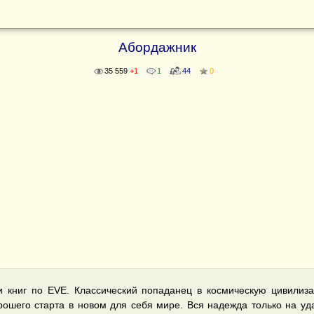
Абордажник
35 559
+1
1
44
0
и книг по EVE. Классический попаданец в космическую цивилиз
рошего старта в новом для себя мире. Вся надежда только на уда