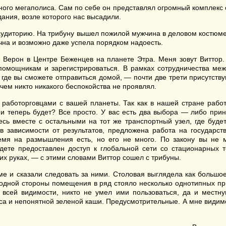
ного мегаполиса. Сам по себе он представлял огромный комплекс 
ания, возле которого нас высадили.
 аудиторию. На трибуну вышел пожилой мужчина в деловом костюме
чна и возможно даже успела порядком надоесть.
 Верон в Центре Беженцев на планете Этра. Меня зовут Виттор. Я
 помощникам и зарегистрироваться. В рамках сотрудничества ме
 где вы сможете отправиться домой, — почти две трети присутств
ем никто никакого беспокойства не проявлял.
работорговцами с вашей планеты. Так как в нашей стране работо
ами теперь будет? Все просто. У вас есть два выбора — либо пр
сь вместе с остальными на тот же транспортный узел, где буде
 в зависимости от результатов, предложена работа на государст
емя на размышления есть, но его не много. По закону вы не 
дете предоставлен доступ к глобальной сети со стационарных т
х руках, — с этими словами Виттор сошел с трибуны.
е и сказали следовать за ними. Столовая выглядела как большо
С одной стороны помещения в ряд стояло несколько однотипных п
 всей видимости, никто не умел ими пользоваться, да и местн
а и непонятной зеленой каши. Предусмотрительные. А мне видимо 