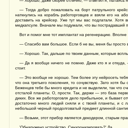
— Хорошо, даже скорее отлично, — ответил я, пытаясь 
— Тогда добро пожаловать на борт патрульного крейс
наткнулись на корабль работорговцев и взяли его на а
доставить на крейсер. Уже тут мы вас подлатали. Хотя 
медкапсуле. Вначале мы подумали, что вы пострадавший пи
Вот и помог мне тот имплантат на регенерацию. Вполне 
— Спасибо вам большое. Если б не вы, меня бы просто 
— Хорошо. Так, дальше по твоим данным, которые всплы
— Да я вообще ничего не помню. Даже кто я и откуда, 
стоит.
— Это вообще не хорошо. Тем более эту нейросеть тебя 
что она третьего поколения, то сочувствую. Зато хотя б
Беженцев тебе бы много кредита и не выделили, так что счи
отсталой планеты. О, прости. Так, держи — это база пер
диких. Все же работорговля дело прибыльное, и бывает о
достаточно много людей сняли и с твоей планеты, и с л
небольшой черный продолговатый предмет длинной сантиме
— Возьми, этот прибор является декодером, старым пра
'Обнаружено устройство. Синхронизировать?' Да.