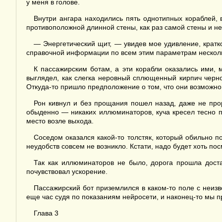
у меня в голове.
Внутри ангара находились пять однотипных кораблей, 
противоположной длинной стены, как раз самой стены и не
— Энергетический щит, — увидев мое удивление, кратк
справочной информации по всем этим параметрам нескольк
К пассажирским ботам, а эти корабли оказались ими, 
выглядел, как слегка неровный сплющенный кирпич черно
Откуда-то пришло предположение о том, что они возможн
Рон кивнул и без прощания пошел назад, даже не про
обыденно — никаких иллюминаторов, куча кресел тесно п
место возле выхода.
Соседом оказался какой-то толстяк, который обильно п
неудобств совсем не возникло. Кстати, надо будет хоть пос
Так как иллюминаторов не было, дорога прошла доста
почувствовал ускорение.
Пассажирский бот приземлился в каком-то поле с неиз
еще час судя по показаниям нейросети, и наконец-то мы 
Глава 3