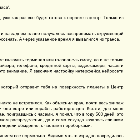
аса'.
уже как раз все будет готово к оправке в центр. Только из
ни и на заднем плане получалось воспринимать окружающий
ознать. А через указанное время я вывалился из транса.
ре включить терминал или голопанель смогу, да и не только
найзера, телефона, кредитной карты, видеокамеры, часов и
это внимание. Я закончил настройку интерфейса нейросети
 который отправит тебя на поверхность планеты в Центр
никто не встретился. Как объяснил врач, почти весь экипаж
 они встретили корабль работорговцев. Кстати, для меня
, поигравшись с часами, я понял, что в году 500 дней, это
таком распределение, да и сама секунда казалось слишком
выглядели обыденно, с частыми переборками.
тоянием все нормально. Видимо что-то изрядно повредилось