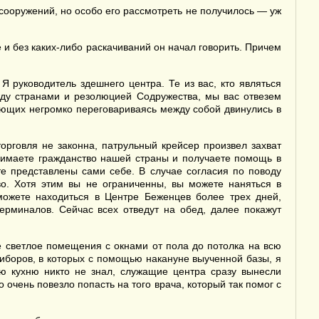
сооружений, но особо его рассмотреть не получилось — уж
 и без каких-либо раскачиваний он начал говорить. Причем
 руководитель здешнего центра. Те из вас, кто являться
жду странами и резолюцией Содружества, мы вас отвезем
ующих негромко переговариваясь между собой двинулись в
рговля не законна, патрульный крейсер произвел захват
инимаете гражданство нашей страны и получаете помощь в
те представлены сами себе. В случае согласия по поводу
во. Хотя этим вы не ограниченны, вы можете наняться в
можете находиться в Центре Беженцев более трех дней,
ерминалов. Сейчас всех отведут на обед, далее покажут
е светлое помещения с окнами от пола до потолка на всю
риборов, в которых с помощью накануне выученной базы, я
ую кухню никто не знал, служащие центра сразу вынесли
очень повезло попасть на того врача, который так помог с