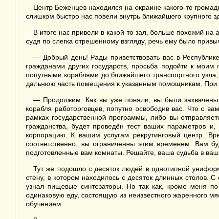
Центр Беженцев находился на окраине какого-то громад
слишком быстро нас повели внутрь ближайшего крупного зд
В итоге нас привели в какой-то зал, больше похожий на
судя по слегка отрешенному взгляду, речь ему было привы
— Добрый день! Рады приветствовать вас в Республике
гражданами других государств, просьба подойти к моим
попутными кораблями до ближайшего транспортного узла,
дальнюю часть помещения к указанным помощникам. При ч
— Продолжим. Как вы уже поняли, вы были захвачены 
корабля работорговцев, попутно освободив вас. Что с в
рамках государственной программы, либо вы отправляете
гражданства, будет проведён тест ваших параметров и,
корпорацию. К вашим услугам рекрутинговый центр. Вр
соответственно, вы ограниченны этим временем. Вам бу
подготовленные вам комнаты. Решайте, ваша судьба в ваши
Тут же подошло с десяток людей в однотипной униформ
стену, в котором находилось с десяток длинных столов. 
узнал пищевые синтезаторы. Но так как, кроме меня по
одинаковую еду, состоящую из неизвестного жаренного мяс
обучением.