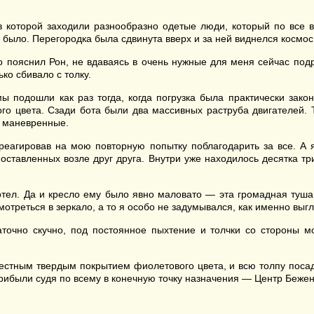
в которой заходили разнообразно одетые люди, который по все в
 было. Перегородка была сдвинута вверх и за ней виднелся космос
о пояснил Рон, не вдаваясь в очень нужные для меня сейчас подр
о сбивало с толку.
мы подошли как раз тогда, когда погрузка была практически зако
го цвета. Сзади бота были два массивных раструба двигателей. 
о маневренные.
реагировав на мою повторную попытку поблагодарить за все. А я
оставленных возле друг друга. Внутри уже находилось десятка тр
отел. Да и кресло ему было явно маловато — эта громадная туша 
мотреться в зеркало, а то я особо не задумывался, как именно выгл
точно скучно, под постоянное пыхтение и толчки со стороны мо
вестным твердым покрытием фиолетового цвета, и всю толпу поса
прибыли судя по всему в конечную точку назначения — Центр Бежен