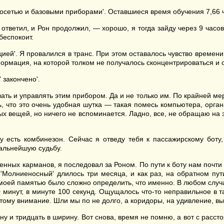
росетью и базовыми приборами'. Оставшиеся время обучения 7,66 ч
ответил, и Рон продолжил, — хорошо, я тогда зайду через 9 часов, 
беспокоит.
ицией'. Я провалился в транс. При этом оставалось чувство време
мация, на которой толком не получалось сконцентрироваться и ос
 закончено'.
вать и управлять этим прибором. Да и не только им. По крайней ме
ь, что это очень удобная шутка — такая помесь компьютера, орга
ых вещей, но ничего не вспоминается. Ладно, все, не обращаю на 
у есть комбинезон. Сейчас я отведу тебя к пассажирскому боту,
альнейшую судьбу.
нных карманов, я последовал за Роном. По пути к боту нам почти 
'Молниеносный' длилось три месяца, и как раз, на обратном пути
моей памятью было сложно определить, что именно. В любом случае
00 минут, в минуте 100 секунд. Ощущалось что-то неправильное в 
этому внимание. Шли мы по не долго, а коридоры, на удивление, 
ну и тридцать в ширину. Вот снова, время не помню, а вот с расс