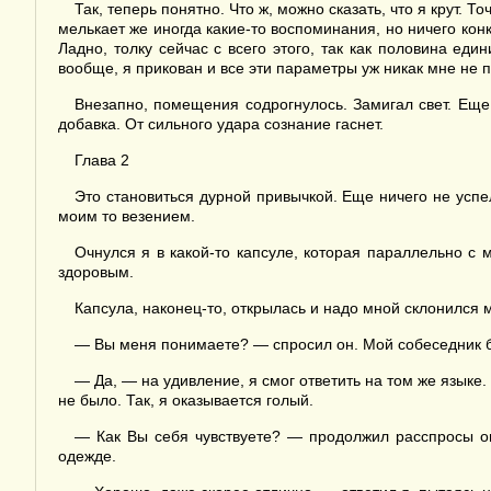
Так, теперь понятно. Что ж, можно сказать, что я крут.
мелькает же иногда какие-то воспоминания, но ничего кон
Ладно, толку сейчас с всего этого, так как половина еди
вообще, я прикован и все эти параметры уж никак мне не п
Внезапно, помещения содрогнулось. Замигал свет. Еще о
добавка. От сильного удара сознание гаснет.
Глава 2
Это становиться дурной привычкой. Еще ничего не успе
моим то везением.
Очнулся я в какой-то капсуле, которая параллельно с
здоровым.
Капсула, наконец-то, открылась и надо мной склонился 
— Вы меня понимаете? — спросил он. Мой собеседник б
— Да, — на удивление, я смог ответить на том же языке.
не было. Так, я оказывается голый.
— Как Вы себя чувствуете? — продолжил расспросы он
одежде.