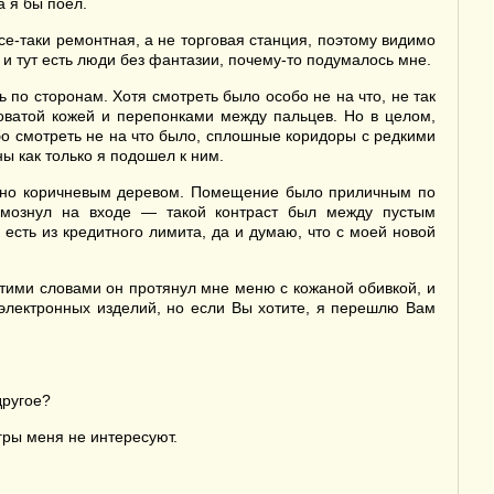
а я бы поел.
Все-таки ремонтная, а не торговая станция, поэтому видимо
 и тут есть люди без фантазии, почему-то подумалось мне.
по сторонам. Хотя смотреть было особо не на что, не так
новатой кожей и перепонками между пальцев. Но в целом,
обо смотреть не на что было, сплошные коридоры с редкими
ы как только я подошел к ним.
емно коричневым деревом. Помещение было приличным по
ормознул на входе — такой контраст был между пустым
есть из кредитного лимита, да и думаю, что с моей новой
тими словами он протянул мне меню с кожаной обивкой, и
электронных изделий, но если Вы хотите, я перешлю Вам
другое?
игры меня не интересуют.