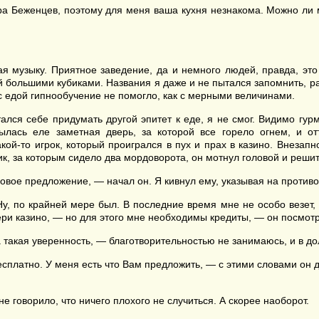
тра Беженцев, поэтому для меня ваша кухня незнакома. Можно ли 
я музыку. Приятное заведение, да и немного людей, правда, это
 большими кубиками. Названия я даже и не пытался запомнить, раз
о с едой гипнообучение не помогло, как с мерными величинами.
лся себе придумать другой эпитет к еде, я не смог. Видимо гур
ылась еле заметная дверь, за которой все горело огнем, и 
й-то игрок, который проигрался в пух и прах в казино. Внезапно
ик, за которым сидело два мордоворота, он мотнул головой и реши
овое предложение, — начал он. Я кивнул ему, указывая на противо
 по крайней мере был. В последние время мне не особо везет, ка
ери казино, — но для этого мне необходимы кредиты, — он посмот
 такая уверенность, — благотворительностью не занимаюсь, и в до
бесплатно. У меня есть что Вам предложить, — с этими словами он 
 говорило, что ничего плохого не случиться. А скорее наоборот.