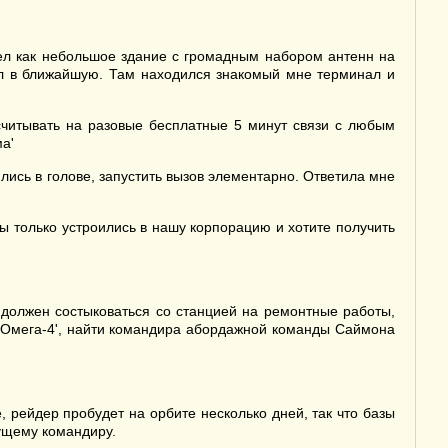
дел как небольшое здание с громадным набором антенн на
ел в ближайшую. Там находился знакомый мне терминал и
считывать на разовые бесплатные 5 минут связи с любым
а'
ись в голове, запустить вызов элементарно. Ответила мне
ы только устроились в нашу корпорацию и хотите получить
 должен состыковаться со станцией на ремонтные работы,
 'Омега-4', найти командира абордажной команды Саймона
рейдер пробудет на орбите несколько дней, так что базы
дущему командиру.