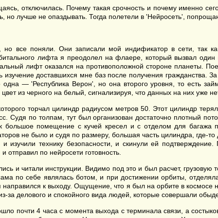
аясь, отключилась. Почему такая срочность и почему именно сегод
, но лучше не опаздывать. Тогда полетели в 'Нейросеть', попрощаю
, но все поняли. Они записали мой индификатор в сети, так к
орбитального лифта я преодолел на флаере, который вызвал один 
тальный лифт оказался на противоположной стороне планеты. Поез
ь изучение доставшихся мне баз после получения гражданства. За 
ко одна — 'Республика Верон', но она второго уровня, то есть за
цвет из черного на белый, сигнализируя, что данных на них уже не
оторого торчал цилиндр радиусом метров 50. Этот цилиндр терялся
. Судя по толпам, тут был организован достаточно плотный поток
ак большое помещение с кучей кресел и с отделом для багажа
оров не было и судя по размеру, большая часть цилиндра, где-то д
 и изучили технику безопасности, и скинули ей подтверждение.
 и отправил по нейросети готовность.
сь и читали инструкции. Видимо под это и был расчет, грузовую т
 сама по себе являлась ботом, и при достижении орбиты, отделял
я направился к выходу. Ощущение, что я был на орбите в космосе
 из-за делового и спокойного вида людей, которые совершали обыд
шло почти 4 часа с момента выхода с терминала связи, а состыков