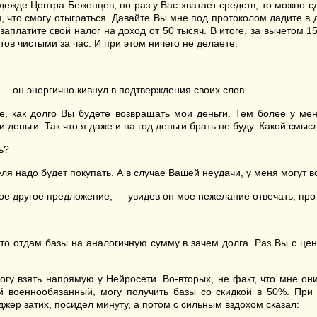
одежде Центра Беженцев, но раз у Вас хватает средств, то можно с
н, что смогу отыграться. Давайте Вы мне под протоколом дадите в 
 заплатите свой налог на доход от 50 тысяч. В итоге, за вычетом 
тов чистыми за час. И при этом ничего не делаете.
— он энергично кивнул в подтверждения своих слов.
е, как долго Вы будете возвращать мои деньги. Тем более у мен
эти деньги. Так что я даже и на год деньги брать не буду. Какой смы
ь?
еля надо будет покупать. А в случае Вашей неудачи, у меня могут
мое другое предложение, — увидев он мое нежелание отвечать, про
, то отдам базы на аналогичную сумму в зачем долга. Раз Вы с це
гу взять напрямую у Нейросети. Во-вторых, не факт, что мне они
й военнообязанный, могу получить базы со скидкой в 50%. При
джер затих, посидел минуту, а потом с сильным вздохом сказал: