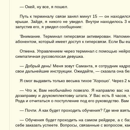
— Окей, ну все, я пошел.
Путь к терминалу связи занял минут 15 — он находилс
крыши. Зайдя, я никого не увидел. Внутри находилось 
запустив его, я увидел сообщение:
'Внимание. Терминал гиперсвязи активирован. Напоми
абонентом, который имеет доступ к гиперсвязи. Если Вы е
Отмена. Управлением через терминал с помощью нейросе
симпатичная русоволосая девушка.
— Добрый день! Меня зовут Саманта, я сотрудник кадро
свои дальнейшие инструкции. Ожидайте, — сказала она без
Я смог выдавить только весьма тихое 'Хорошо'. Через 2
— Что ж, Вам необычайно повезло. Я направлю вас на 
дозаправку и доукомплектовку штата. У Вас есть 8 часо
Рода и отчитаться о поступление под его руководство. Вам
— Почти. А как будет проходить обучения? Где мне взят
— Обучения будет проходить на самом рейдере, а с ба
себе заказать успеете. Вопросы, связанные с вопросом, к