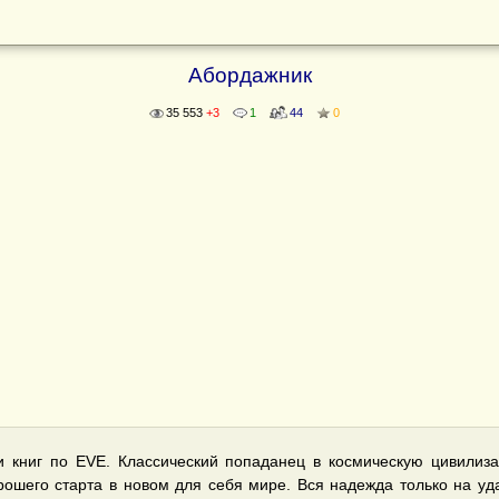
Абордажник
35 553
+3
1
44
0
и книг по EVE. Классический попаданец в космическую цивилиз
рошего старта в новом для себя мире. Вся надежда только на уда