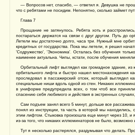
— Вопросов нет, спасибо, — ответил я. Девушка не прощ
что с ребятами не посидим. Непонятно, сколько займет путь
Глава 7
Прощание не затянулось. Ребята хоть и расстроились
постараться держатся на связи с друг другом. Путь до 
Летели мы достаточно долго, часа три. Нужный мне орби
кредитных от государства. Пока мы летели, я решил начат
'Содружество', 'Экономика'. Осталась без обучения толь
наименее актуальна. Чипы, кстати, после обучения меняли 
Орбитальный лифт выглядел как громадное здание, из к
орбитального лифта и быстро нашел местонахождения касс
проследовал в пассажирский отсек, который выглядел к
специальные ниши вдоль одной из стен. Никаких иллюминат
в униформе предупредила всех, о том чтоб все приняли
спасению себя любимого и действия в экстренных случаях,
Сам подъем занял всего 5 минут, дольше все рассаживали
понял из инструкции, та часть в которой мы находились,
этим лифтом. Стыковка произошла еще минут через 10, и 
из-за того, что никаких иллюминаторов не было, возможно
Тут я несколько растерялся, раздумывая что делать. Про