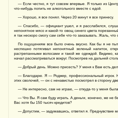
— Если честно, я тут совсем впервые. Я только из Цен
что-нибудь попить не алкогольного вместе с едой.
— Хорошо, я все понял. Через 20 минут я все принесу.
— Спасибо, — официант ушел, и я расслабился, слуша
непонятное мясо и какой-то овощ синего цвета порезанный
я так нескоро смогу сам себе что-то заказывать. Жаль, чт
По ощущениям все было очень вкусно. Как бы я не пыта
неспешно потягивал непонятный зеленый напиток, откр
растрепанными волосами и такой же одеждой. Видимо, како
начал рассматриваться вокруг. Посмотрев на дальней стол
— Добрый день. Можно присесть? У меня к Вам есть дел
— Благодарю. Я — Роджер, профессиональный игрок. Ну,
этих сволочей, — он с ненавистью посмотрел в сторону дв
— Не интересно, сам не играю, — откуда-то у меня была
— Что Вы. Я сам буду играть. А деньги, конечно, же не 
Вас хотя бы 150 тысяч кредитов?
— Допустим, — задумавшись, ответил я. Предчувствие мне