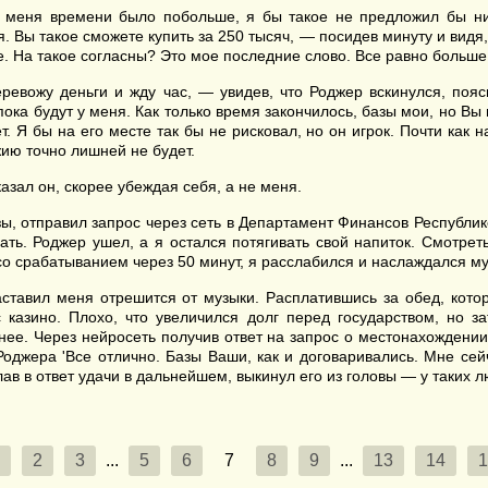
меня времени было побольше, я бы такое не предложил бы нико
. Вы такое сможете купить за 250 тысяч, — посидев минуту и видя,
е. На такое согласны? Это мое последние слово. Все равно больше
евожу деньги и жду час, — увидев, что Роджер вскинулся, пояс
 пока будут у меня. Как только время закончилось, базы мои, но 
 Я бы на его месте так бы не рисковал, но он игрок. Почти как н
ию точно лишней не будет.
зал он, скорее убеждая себя, а не меня.
ы, отправил запрос через сеть в Департамент Финансов Республике
вать. Роджер ушел, а я остался потягивать свой напиток. Смотре
со срабатыванием через 50 минут, я расслабился и наслаждался му
аставил меня отрешится от музыки. Расплатившись за обед, кот
с казино. Плохо, что увеличился долг перед государством, но 
нее. Через нейросеть получив ответ на запрос о местонахождении
Роджера 'Все отлично. Базы Ваши, как и договаривались. Мне сей
в в ответ удачи в дальнейшем, выкинул его из головы — у таких люд
2
3
...
5
6
7
8
9
...
13
14
1