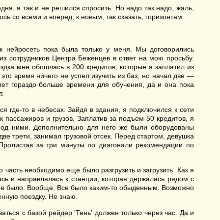
ня, я так и не решился спросить. Но надо так надо, жаль,
сь со всеми и вперед, к новым, так сказать, горизонтам.
ак нейросеть пока была только у меня. Мы договорились
из сотрудников Центра Беженцев в ответ на мою просьбу.
дка мне обошлась в 200 кредитов, которые я заплатил из
это время ничего не успел изучить из баз, но начал две —
ймет гораздо больше времени для обучения, да и она пока
т.
 где-то в небесах. Зайдя в здания, я подключился к сети
 пассажиров и грузов. Заплатив за подъем 50 кредитов, я
 под ними. Дополнительно для него же были оборудованы
ве трети, занимал грузовой отсек. Перед стартом, девушка
 Пролистав за три минуты по диагонали рекомендации по
о часть необходимо еще было разгрузить и загрузить. Как я
ась и направлялась к станции, которая держалась рядом с
 не было. Вообще. Все было каким-то обыденным. Возможно
енную поездку. Не знаю.
аться с базой рейдер 'Тень' должен только через час. Да и