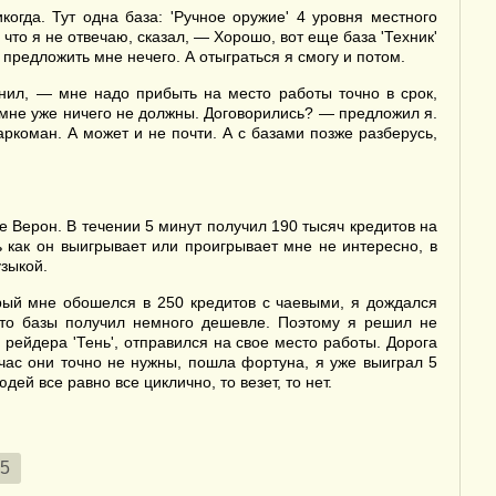
гда. Тут одна база: 'Ручное оружие' 4 уровня местного
 что я не отвечаю, сказал, — Хорошо, вот еще база 'Техник'
 предложить мне нечего. А отыграться я смогу и потом.
нил, — мне надо прибыть на место работы точно в срок,
Вы мне уже ничего не должны. Договорились? — предложил я.
аркоман. А может и не почти. А с базами позже разберусь,
 Верон. В течении 5 минут получил 190 тысяч кредитов на
ть как он выигрывает или проигрывает мне не интересно, в
зыкой.
орый мне обошелся в 250 кредитов с чаевыми, я дождался
зато базы получил немного дешевле. Поэтому я решил не
 рейдера 'Тень', отправился на свое место работы. Дорога
час они точно не нужны, пошла фортуна, я уже выиграл 5
ей все равно все циклично, то везет, то нет.
5