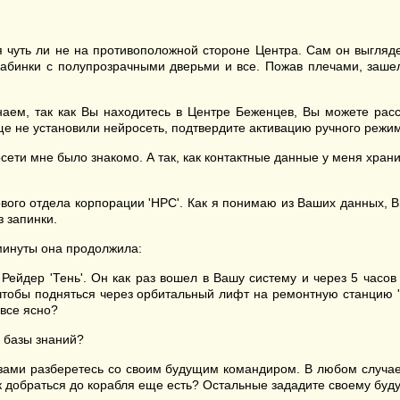
я чуть ли не на противоположной стороне Центра. Сам он выгля
3 кабинки с полупрозрачными дверьми и все. Пожав плечами, заш
наем, так как Вы находитесь в Центре Беженцев, Вы можете рас
ще не установили нейросеть, подтвердите активацию ручного режим
ти мне было знакомо. А так, как контактные данные у меня хранил
вого отдела корпорации 'НРС'. Как я понимаю из Ваших данных, В
 запинки.
 минуты она продолжила:
Рейдер 'Тень'. Он как раз вошел в Вашу систему и через 5 часов
в, чтобы подняться через орбитальный лифт на ремонтную станцию
 все ясно?
ь базы знаний?
зами разберетесь со своим будущим командиром. В любом случае, 
ак добраться до корабля еще есть? Остальные зададите своему бу