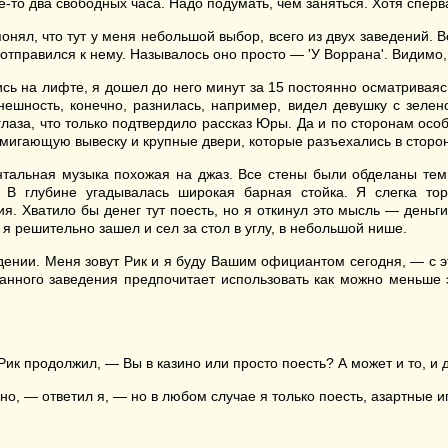
где-то два свободных часа. Надо подумать, чем заняться. Хотя сперв
онял, что тут у меня небольшой выбор, всего из двух заведений. 
отправился к нему. Называлось оно просто — 'У Воррана'. Видимо,
ь на лифте, я дошел до него минут за 15 постоянно осматриваясь 
нешность, конечно, разнилась, например, видел девушку с зеле
 глаза, что только подтвердило рассказ Юры. Да и по сторонам ос
мигающую вывеску и крупные двери, которые разъехались в сторон
ентальная музыка похожая на джаз. Все стены были обделаны т
 В глубине угадывалась широкая барная стойка. Я слегка т
. Хватило бы денег тут поесть, но я откинул это мысль — деньги 
я решительно зашел и сел за стол в углу, в небольшой нише.
дении. Меня зовут Рик и я буду Вашим официантом сегодня, — с э
данного заведения предпочитает использовать как можно меньше 
ик продолжил, — Вы в казино или просто поесть? А может и то, и 
зино, — ответил я, — но в любом случае я только поесть, азартные 