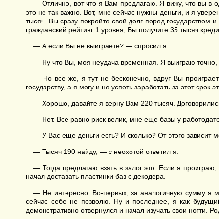
— Отлично, вот что я Вам предлагаю. Я вижу, что вы в 
это не так важно. Вот, мне сейчас нужны деньги, и я увере
тысяч. Вы сразу покройте свой долг перед государством и
гражданский рейтинг 1 уровня, Вы получите 35 тысяч креди
— А если Вы не выиграете? — спросил я.
— Ну что Вы, моя неудача временная. Я выиграю точно, 
— Но все же, я тут не бесконечно, вдруг Вы проиграет
государству, а я могу и не успеть заработать за этот срок 
— Хорошо, давайте я верну Вам 220 тысяч. Договорилис
— Нет. Все равно риск велик, мне еще базы у работодат
— У Вас еще деньги есть? И сколько? От этого зависит 
— Тысяч 190 найду, — с неохотой ответил я.
— Тогда предлагаю взять в залог это. Если я проиграю
начал доставать пластинки баз с декодера.
— Не интересно. Во-первых, за аналогичную сумму я мо
сейчас себе не позволю. Ну и последнее, я как будущи
демонстративно отвернулся и начал изучать свои ногти. Ро