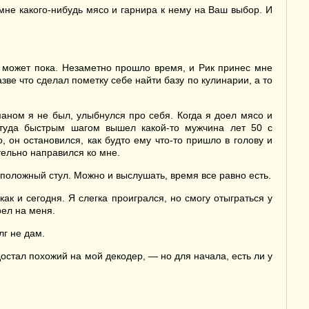
мне какого-нибудь мясо и гарнира к нему на Ваш выбор. И
 может пока. Незаметно прошло время, и Рик принес мне
ве что сделал пометку себе найти базу по кулинарии, а то
маном я не был, улыбнулся про себя. Когда я доел мясо и
оттуда быстрым шагом вышел какой-то мужчина лет 50 с
, он остановился, как будто ему что-то пришло в голову и
тельно направился ко мне.
положный стул. Можно и выслушать, время все равно есть.
к и сегодня. Я слегка проигрался, но смогу отыграться у
рел на меня.
лг не дам.
достал похожий на мой декодер, — но для начала, есть ли у