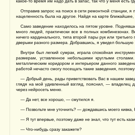
какое-то время им надо дать в запас, так что у меня есть 
Отправив запрос на поиск в сети ремонтной станции, я п
нацеленность была на другое. Найдя на карте ближайшее, 
Само заведение находилось на пятом уровне. Поднявшис
много людей, практически все в полных комбинезонах. В
ничего кардинального, типа второй пары рук или третьего
дверьми разного размера. Добравшись, я увидел большую 
Внутри был легкий сумрак, играла спокойная инструм
размерам, уставленное небольшими круглыми столами.
металлическим коридором и интерьером данного заведения
работой нечасто смогу посещать такие заведения, поэтому 
— Добрый день, рады приветствовать Вас в нашем заве
глядя на мой удивленный взгляд, пояснил, — владелец 
через нейросеть меню.
— Да нет, все хорошо, — смутился я.
— Позвольте мне уточнить? — дождавшись моего кивка, Р
— Я тут впервые, поэтому даже не знал, что тут есть ка
— Что-нибудь сразу закажете?