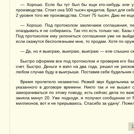
— Хорошо. Если бы тут был бы еще кто-нибудь или у 
производства. Стоит она 500 тысяч кредитов. Брал для себя
2 уровня того же производства. Стоит 75 тысяч. Даю ее ещ
— Хорошо. Под протоколом заключаем соглашения, пер
опаздывать я не собираюсь. Так что есть только час. Базы
Под протоколом ему уклониться соглашения уже не выйдет.
если окажутся бесполезными мне, то продам. Хотя по оруж
— Да, но я выиграю, выиграю, выиграю — еле слышно ска
Быстро оформив все под протоколом и проверив его баз
счет. Быстро. Деньги я взял на два года, решил не риско
любом случае буду в выигрыше. Поставив себе будильник 
Время пролетело незаметно. Резкий звук будильника з
указанного в договоре времени. Никто так и не вышел 
заморачиваться по этому поводу, есть сейчас дела по важ
заняла минут 20. Уже подходя, я получил сообщение от 
миллионов, вот и не прерываюсь. Спасибо за удачу'. Пожела
1