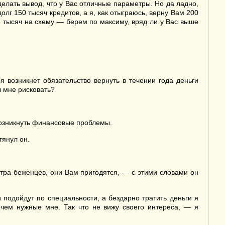
делать вывод, что у Вас отличные параметры. Но да ладно,
долг 150 тысяч кредитов, а я, как отыграюсь, верну Вам 200
15 тысяч на схему — берем по максиму, вряд ли у Вас выше
я возникнет обязательство вернуть в течении года деньги
сл мне рисковать?
 возникнуть финансовые проблемы.
тянул он.
нтра беженцев, они Вам пригодятся, — с этими словами он
 подойдут по специальности, а бездарно тратить деньги я
 чем нужные мне. Так что не вижу своего интереса, — я