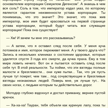
основателем корпорации Семуилом Дигенсом". А знаешь в чем
вся соль? Соль в том, что император издал указ, по которому
является гарантом неизменности устава корпорации. Ты
понимаешь, что это значит? Это значит, что пока жив
император, мое имя будет красоваться на первой странице
устава корпорации, который будут читать все служащие
корпорации! Пока она существует!
— Хм! И зачем ты мне это рассказываешь?
— А затем, что я оставил след после себя. У меня куча
потомков и имя, которое переживет меня. А у твоего друга что?
Запись в нескольких клиниках о состоянии здоровья, которые
удалятся спустя 3 года его смерти, да кучка праха. Ему в том
мире ловить нечего. Вот он и пытается оставить след после
себя тут. В этой реальности. Ты пойми, что эти взгляды полные
жалости и брезгливости... они хуже пытки... Так, что уж пусть
лучше тут помрет, чем там... под сочувствующие и брезгливые
взгляды незнакомых людей. Поверь мне, уж лучше тут... На
своих ногах, с людьми которым ты действительно дорог.
Мотодор глубоко вздохнул и достал приманку, вернее пустой
крючок.
— Ха-ха-ха! Тауран, тебя объели как куриную лапу, пока ты