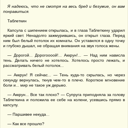
Я надеюсь, что не смотря на весь бред и безумие, он вам
понравиться.
Таблеткин
Капсула с шипением открылась, и в глаза Таблеткину ударил
яркий свет. Ненадолго зажмурившись, он открыл глаза. Перед
ним был белый потолок их комнаты. Он уставился в одну точку
и глубоко дышал, не обращая внимания на звук голоса жены.
— Дорогой... Дорогоооой!... Аккрун!... — Над ним нависла
тень. Делать ничего не хотелось. Хотелось просто лежать, и
рассматривать белый потолок...
— Аккрун! Я сейчас... — Тень куда-то скрылась, но через
секунду вернулась, ткнув чем-то в плечо. Короткое мгновение
боли и... мир не такое уж дерьмо.
— Аккрун... Все так плохо? — Супруга приподняла за голову
Таблеткина и положила ее себе на колени, усевшись прямо в
капсулу.
— Паршивее некуда...
— Как все прошло?