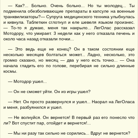
— Как?... Больно. Очень больно... Но ты молодец... Ты
подменила обезболивающие препараты в капсуле на военные
транквилизаторы?— Супруга медицинского техника улыбнулась
и кивнула. Таблеткин сглотнул и еле шевеля языком произнес.
— То-то я думаю, меня так накрыло... ЛегОлас рассказал
Мотодору, что умирает. 3 недели как у него отказала печень и
около часа назад отказали почки...
— Это ведь еще не конец? Он в таком состоянии еще
несколько месяцев болтаться может... Ладно, несколько, это
громко сказано, но месяц — два у него есть точно... — Она
начала гладить его по голове, перебирая не сильно длинные
космы.
— Мотодор ушел...
— Он не сможет уйти. Он из игры ушел?
— Нет. Он просто развернулся и ушел... Наорал на ЛегОласа
и меня, разбуянился и ушел.
— Не волнуйся. Он вернется! В первый раз его понесло что
ли? Вот спустит пар, отойдет и вернется!...
— Мы ни разу так сильно не сорились... Вдруг не вернется?