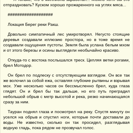
отпраздновать? Куском хорошо прожаренного на углях мяса...
###################
Локация Берег реки Ракш.
Довольно симпатичный лес умиротворял. Негусто стоящие
деревья создавали иллюзию простора, но в тоже время не
создавали ощущения пустоты. Земля была услана белым мхом
и от этого березы и осины выглядели необычайно красиво.
Откуда-то с востока послышался треск. Цепляя ветки рогами,
брел Мотодор.
Он брел по подлеску с отсутствующим взглядом. Он все так
же волочил за собой ежа, оставляя глубокие рытвины и взрывая
мох. Уже несколько часов он бессмысленно брел, куда глаза
глядят. Он и брел бы так дальше, но его путь преградил
небольшой обрыв с метр высотой и река, резко начинающаяся
сразу за ним.
Тауран поднял глаза и посмотрел на реку. Спустя минуту он
уселся на обрыв и спустил ноги, которые почти доставали до
воды. Не известно, сколько он так просидел, разглядывая
водную гладь, пока рядом не прозвучал голос.