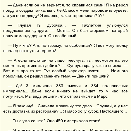
— Даже если он не вернется, то справимся сами! Я на рерол
пойду и создам танка, вы с ЛегОласом меня паровозить будете,
а я уж не подведу! Я знаешь, какая терпеливая? Ух!
— Глупая ты дурочка... — Таблеткин улыбнулся
предложению супруги. — Мотя... Он был стержнем, который
нашу команду держал. Он особенный...
— Ну и что? А я, по-твоему, не особенная? Я вот могу иголку
в палец воткнуть и терпеть!
— А если кислотой на лицо плеснуть, ты, несмотря на это
сможешь противника добить? — Супруга сразу как-то сникла. —
Вот и я про то же. Тут особый характер нужен... — Немного
помолчав, он решил сменить тему. — Деньги пришли?
— Да! 3 миллиона 333 тысячи и 334 полновесных
империала... Даже если ничего не выйдет, то у нас все
получится. Мы ведь решили, что отправимся на Марс.
— Я закончу!... Сначала я закончу это дело... Слушай, а у нас
есть доставка из ресторана?... Я мясо хочу кусок. Настоящего...
— Ты с ума сошел? Оно 450 империалов стоит!
— Я только, что 3 миллиона заработал... Можно хотя бы это