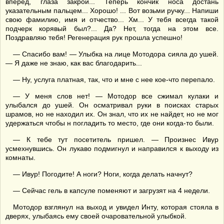
вперед, глаза закрой... Теперь кончик носа достань
указательным пальцем... Хорошо! ... Вот возьми ручку... Напиши
свою фамилию, имя и отчество... Хм... У тебя всегда такой
подчерк корявый был?... Да? Нет, тогда на этом все.
Поздравляю тебя! Регенерация рук прошла успешно!
— Спасибо вам! — Улыбка на лице Мотодора сияла до ушей.
— Я даже не знаю, как вас благодарить...
— Ну, услуга платная, так, что и мне с нее кое-что перепало.
— У меня слов нет! — Мотодор все сжимал кулаки и
улыбался до ушей. Он осматривал руки в поисках старых
шрамов, но не находил их. Он знал, что их не найдет, но не мог
удержаться чтобы н погладить то место, где они когда-то были.
— К тебе тут посетитель пришел. — Произнес Ивур
усмехнувшись. Он лукаво подмигнул и направился к выходу из
комнаты.
— Ивур! Погодите! А ноги? Ноги, когда делать начнут?
— Сейчас гель в капсуле поменяют и загрузят на 4 недели.
Мотодор взглянул на выход и увидел Инту, которая стояла в
дверях, улыбаясь ему своей очаровательной улыбкой.