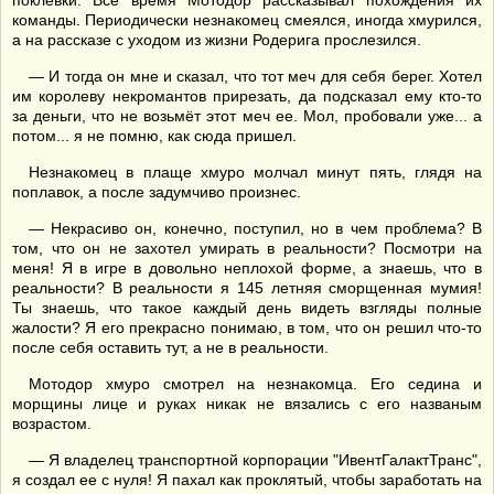
поклевки. Все время Мотодор рассказывал похождения их
команды. Периодически незнакомец смеялся, иногда хмурился,
а на рассказе с уходом из жизни Родерига прослезился.
— И тогда он мне и сказал, что тот меч для себя берег. Хотел
им королеву некромантов прирезать, да подсказал ему кто-то
за деньги, что не возьмёт этот меч ее. Мол, пробовали уже... а
потом... я не помню, как сюда пришел.
Незнакомец в плаще хмуро молчал минут пять, глядя на
поплавок, а после задумчиво произнес.
— Некрасиво он, конечно, поступил, но в чем проблема? В
том, что он не захотел умирать в реальности? Посмотри на
меня! Я в игре в довольно неплохой форме, а знаешь, что в
реальности? В реальности я 145 летняя сморщенная мумия!
Ты знаешь, что такое каждый день видеть взгляды полные
жалости? Я его прекрасно понимаю, в том, что он решил что-то
после себя оставить тут, а не в реальности.
Мотодор хмуро смотрел на незнакомца. Его седина и
морщины лице и руках никак не вязались с его названым
возрастом.
— Я владелец транспортной корпорации "ИвентГалактТранс",
я создал ее с нуля! Я пахал как проклятый, чтобы заработать на