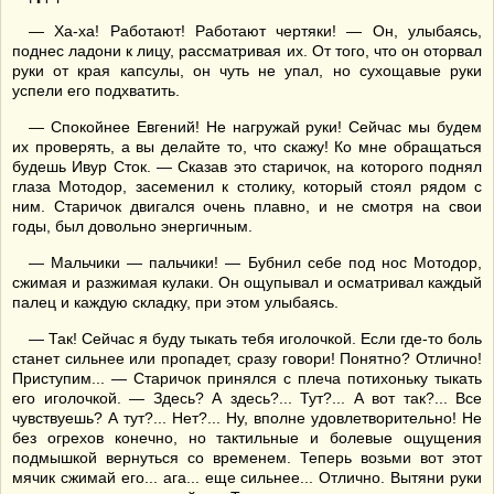
— Ха-ха! Работают! Работают чертяки! — Он, улыбаясь,
поднес ладони к лицу, рассматривая их. От того, что он оторвал
руки от края капсулы, он чуть не упал, но сухощавые руки
успели его подхватить.
— Спокойнее Евгений! Не нагружай руки! Сейчас мы будем
их проверять, а вы делайте то, что скажу! Ко мне обращаться
будешь Ивур Сток. — Сказав это старичок, на которого поднял
глаза Мотодор, засеменил к столику, который стоял рядом с
ним. Старичок двигался очень плавно, и не смотря на свои
годы, был довольно энергичным.
— Мальчики — пальчики! — Бубнил себе под нос Мотодор,
сжимая и разжимая кулаки. Он ощупывал и осматривал каждый
палец и каждую складку, при этом улыбаясь.
— Так! Сейчас я буду тыкать тебя иголочкой. Если где-то боль
станет сильнее или пропадет, сразу говори! Понятно? Отлично!
Приступим... — Старичок принялся с плеча потихоньку тыкать
его иголочкой. — Здесь? А здесь?... Тут?... А вот так?... Все
чувствуешь? А тут?... Нет?... Ну, вполне удовлетворительно! Не
без огрехов конечно, но тактильные и болевые ощущения
подмышкой вернуться со временем. Теперь возьми вот этот
мячик сжимай его... ага... еще сильнее... Отлично. Вытяни руки