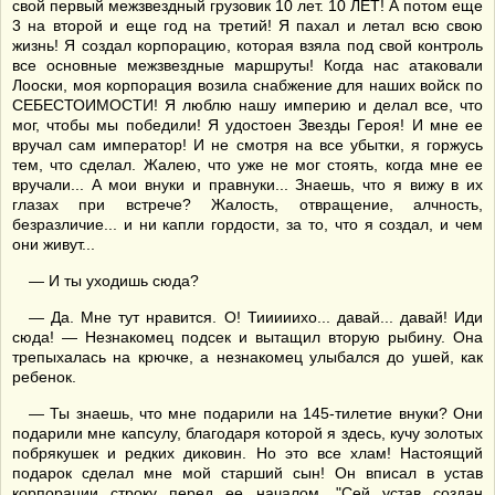
свой первый межзвездный грузовик 10 лет. 10 ЛЕТ! А потом еще
3 на второй и еще год на третий! Я пахал и летал всю свою
жизнь! Я создал корпорацию, которая взяла под свой контроль
все основные межзвездные маршруты! Когда нас атаковали
Лооски, моя корпорация возила снабжение для наших войск по
СЕБЕСТОИМОСТИ! Я люблю нашу империю и делал все, что
мог, чтобы мы победили! Я удостоен Звезды Героя! И мне ее
вручал сам император! И не смотря на все убытки, я горжусь
тем, что сделал. Жалею, что уже не мог стоять, когда мне ее
вручали... А мои внуки и правнуки... Знаешь, что я вижу в их
глазах при встрече? Жалость, отвращение, алчность,
безразличие... и ни капли гордости, за то, что я создал, и чем
они живут...
— И ты уходишь сюда?
— Да. Мне тут нравится. О! Тииииихо... давай... давай! Иди
сюда! — Незнакомец подсек и вытащил вторую рыбину. Она
трепыхалась на крючке, а незнакомец улыбался до ушей, как
ребенок.
— Ты знаешь, что мне подарили на 145-тилетие внуки? Они
подарили мне капсулу, благодаря которой я здесь, кучу золотых
побрякушек и редких диковин. Но это все хлам! Настоящий
подарок сделал мне мой старший сын! Он вписал в устав
корпорации строку перед ее началом. "Сей устав создан