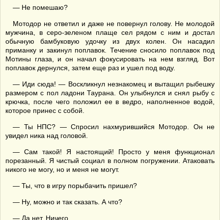
— Не помешаю?
Мотодор не ответил и даже не повернул голову. Не молодой
мужчина, в серо-зеленом плаще сел рядом с ним и достал
обычную бамбуковую удочку из двух колен. Он насадил
приманку и закинул поплавок. Течение сносило поплавок под
Мотины глаза, и он начал фокусировать на нем взгляд. Вот
поплавок дернулся, затем еще раз и ушел под воду.
— Иди сюда! — Воскликнул незнакомец и вытащил рыбешку
размером с пол ладони Таурана. Он улыбнулся и снял рыбу с
крючка, после чего положил ее в ведро, наполненное водой,
которое принес с собой.
— Ты НПС? — Спросил нахмурившийся Мотодор. Он не
увидел ника над головой.
— Сам такой! Я настоящий! Просто у меня функционал
порезанный. Я чистый социал в полном погружении. Атаковать
никого не могу, но и меня не могут.
— Ты, что в игру порыбачить пришел?
— Ну, можно и так сказать. А что?
— Да нет. Ничего.