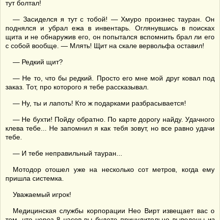
тут болтал!
— Засиделся я тут с тобой! — Хмуро произнес тауран. Он
поднялся и убрал ежа в инвентарь. Оглянувшись в поисках
щита и не обнаружив его, он попытался вспомнить брал ли его
с собой вообще. — Млять! Щит на скале вервольфа оставил!
— Редкий щит?
— Не то, что бы редкий. Просто его мне мой друг ковал под
заказ. Тот, про которого я тебе рассказывал.
— Ну, ты и лапоть! Кто ж подарками разбрасывается!
— Не бухти! Пойду обратно. По карте дорогу найду. Удачного
клева тебе... Не запомнил я как тебя зовут, но все равно удачи
тебе.
— И тебе неправильный тауран...
Мотодор отошел уже на несколько сот метров, когда ему
пришла системка.
Уважаемый игрок!
Медицинская службы корпорации Нео Вирт извещает вас о
том, что через 8 часов вы будете принудительно выведены из