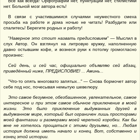
Все как всегда! Орфографии нет, пунктуации нет, стилистики
нет. Больной мозг автора есть!
В связи с участившимися случаями неуместного смеха
просьба на работе и дома ночью не читать! Разбудите или
спалитесь! Берегите родных и работу!
"
Наверное это стоит назвать предисловием
" — Мыслил в
слух Автор. Он взглянул на литровую кружку, наполненную
давно остывшим кофе, и вознеся руки к потолку громогласно
произнес:
Сей день, и сей час, официально объявляю
сей
абзац,
приведённый ниже, ПРЕДИСЛОВИЕ! ... Аминь...
"Что-то опять многовато запятых..." — Снова бормочет автор
себе под нос, почесывая немытую шевелюру.
Это самое безумное, обезбашенное, увлекательное, самое
интересное и при этом самое обычное приключение в моей
жизни. Это было приключение выдуманных друзей в
выдуманном мире, который был ограничен лишь просторами
моей фантазии и размерами моей черепной коробки. Как бы
мне не хотелось прощаться с этими друзьями, но... Любая
история должна иметь начало и конец. Вот, собственно и
конец этой истории.