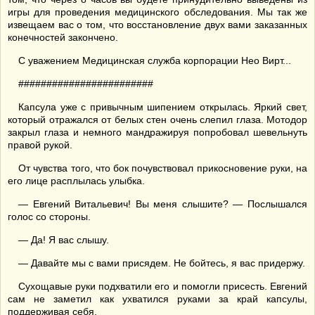
игры для проведения медицинского обследования. Мы так же
извещаем вас о том, что восстановление двух вами заказанных
конечностей закончено.
С уважением Медицинская служба корпорации Нео Вирт...
########################
Капсула уже с привычным шипением открылась. Яркий свет,
который отражался от белых стен очень слепил глаза. Мотодор
закрыл глаза и немного мандражируя попробовал шевельнуть
правой рукой.
От чувства того, что бок почувствовал прикосновение руки, на
его лице расплылась улыбка.
— Евгений Витальевич! Вы меня слышите? — Послышался
голос со стороны.
— Да! Я вас слышу.
— Давайте мы с вами присядем. Не бойтесь, я вас придержу.
Сухощавые руки подхватили его и помогли присесть. Евгений
сам не заметил как ухватился руками за край капсулы,
поддерживая себя.