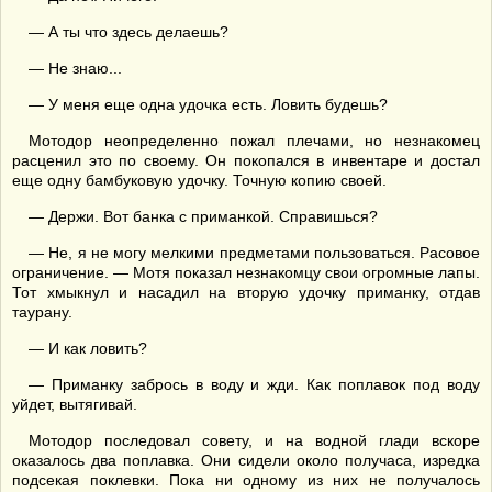
— А ты что здесь делаешь?
— Не знаю...
— У меня еще одна удочка есть. Ловить будешь?
Мотодор неопределенно пожал плечами, но незнакомец
расценил это по своему. Он покопался в инвентаре и достал
еще одну бамбуковую удочку. Точную копию своей.
— Держи. Вот банка с приманкой. Справишься?
— Не, я не могу мелкими предметами пользоваться. Расовое
ограничение. — Мотя показал незнакомцу свои огромные лапы.
Тот хмыкнул и насадил на вторую удочку приманку, отдав
таурану.
— И как ловить?
— Приманку забрось в воду и жди. Как поплавок под воду
уйдет, вытягивай.
Мотодор последовал совету, и на водной глади вскоре
оказалось два поплавка. Они сидели около получаса, изредка
подсекая поклевки. Пока ни одному из них не получалось