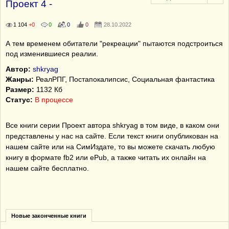
Проект 4 -
1 104
+0
0
0
0
28.10.2022
А тем временем обитатели "рекреации" пытаются подстроиться
под изменившиеся реалии.
Автор:
shkryag
Жанры:
РеалРПГ, Постапокалипсис, Социальная фантастика
Размер:
1132 Кб
Статус:
В процессе
Все книги серии Проект автора shkryag в том виде, в каком они
представлены у нас на сайте. Если текст книги опубликован на
нашем сайте или на СимИздате, то вы можете скачать любую
книгу в формате fb2 или ePub, а также читать их онлайн на
нашем сайте бесплатно.
Новые законченные книги