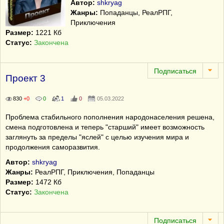
Автор:
shkryag
Жанры:
Попаданцы, РеалРПГ,
Приключения
Размер:
1221 Кб
Статус:
Закончена
Проект 3
830
+0
0
1
0
05.03.2022
Проблема стабильного пополнения народонаселения решена,
смена подготовлена и теперь "старший" имеет возможность
заглянуть за пределы "яслей" с целью изучения мира и
продолжения саморазвития.
Автор:
shkryag
Жанры:
РеалРПГ, Приключения, Попаданцы
Размер:
1472 Кб
Статус:
Закончена