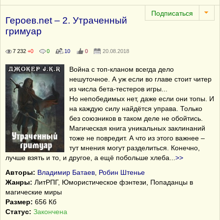
Героев.net – 2. Утраченный
гримуар
7 232
+0
0
10
0
20.08.2018
Война с топ-кланом всегда дело
нешуточное. А уж если во главе стоит читер
из числа бета-тестеров игры...
Но непобедимых нет, даже если они топы. И
на каждую силу найдётся управа. Только
без союзников в таком деле не обойтись.
Магическая книга уникальных заклинаний
тоже не повредит. А что из этого важнее –
тут мнения могут разделиться. Конечно,
лучше взять и то, и другое, а ещё побольше хлеба
...
>>
Авторы:
Владимир Батаев
,
Робин Штенье
Жанры:
ЛитРПГ, Юмористическое фэнтези, Попаданцы в
магические миры
Размер:
656 Кб
Статус:
Закончена