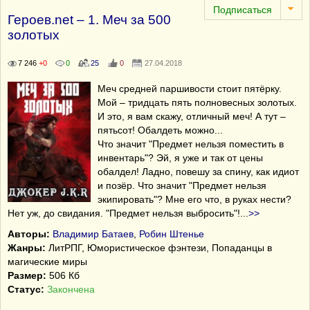
Героев.net – 1. Меч за 500
золотых
7 246
+0
0
25
0
27.04.2018
Меч средней паршивости стоит пятёрку.
Мой – тридцать пять полновесных золотых.
И это, я вам скажу, отличный меч! А тут –
пятьсот! Обалдеть можно...
Что значит "Предмет нельзя поместить в
инвентарь"? Эй, я уже и так от цены
обалдел! Ладно, повешу за спину, как идиот
и позёр. Что значит "Предмет нельзя
экипировать"? Мне его что, в руках нести?
Нет уж, до свидания. "Предмет нельзя выбросить"!
...
>>
Авторы:
Владимир Батаев
,
Робин Штенье
Жанры:
ЛитРПГ, Юмористическое фэнтези, Попаданцы в
магические миры
Размер:
506 Кб
Статус:
Закончена