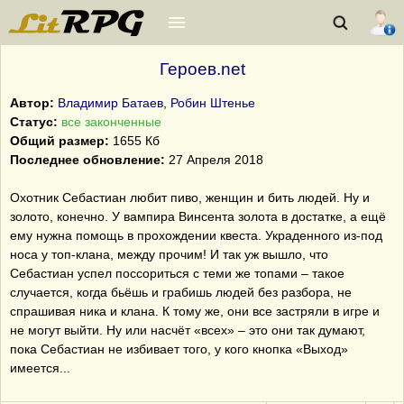
Героев.net
Автор:
Владимир Батаев
,
Робин Штенье
Статус:
все законченные
Общий размер:
1655 Кб
Последнее обновление:
27 Апреля 2018
Охотник Себастиан любит пиво, женщин и бить людей. Ну и
золото, конечно. У вампира Винсента золота в достатке, а ещё
ему нужна помощь в прохождении квеста. Украденного из-под
носа у топ-клана, между прочим! И так уж вышло, что
Себастиан успел поссориться с теми же топами – такое
случается, когда бьёшь и грабишь людей без разбора, не
спрашивая ника и клана. К тому же, они все застряли в игре и
не могут выйти. Ну или насчёт «всех» – это они так думают,
пока Себастиан не избивает того, у кого кнопка «Выход»
имеется...