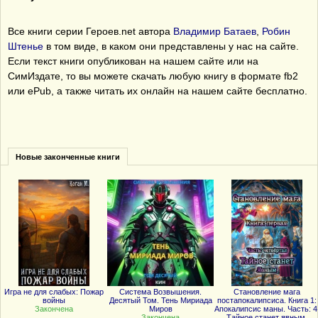
Все книги серии Героев.net автора
Владимир Батаев
,
Робин
Штенье
в том виде, в каком они представлены у нас на сайте.
Если текст книги опубликован на нашем сайте или на
СимИздате, то вы можете скачать любую книгу в формате fb2
или ePub, а также читать их онлайн на нашем сайте бесплатно.
Новые законченные книги
Игра не для слабых: Пожар
Система Возвышения.
Становление мага
войны
Десятый Том. Тень Мириада
постапокалипсиса. Книга 1:
Закончена
Миров
Апокалипсис маны. Часть: 4
Закончена
Тайное станет явным.