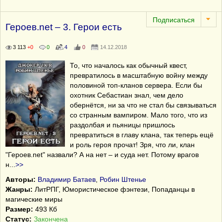
Героев.net – 3. Герои есть
3 113
+0
0
4
0
14.12.2018
То, что началось как обычный квест,
превратилось в масштабную войну между
половиной топ-кланов сервера. Если бы
охотник Себастиан знал, чем дело
обернётся, ни за что не стал бы связываться
со странным вампиром. Мало того, что из
раздолбая и пьяницы пришлось
превратиться в главу клана, так теперь ещё
и роль героя прочат! Зря, что ли, клан
"Героев.net" назвали? А на нет – и суда нет. Потому врагов
н
...
>>
Авторы:
Владимир Батаев
,
Робин Штенье
Жанры:
ЛитРПГ, Юмористическое фэнтези, Попаданцы в
магические миры
Размер:
493 Кб
Статус:
Закончена