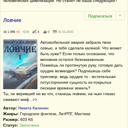
человеческих цивилизаций. Но станет ли наша следующей?
Ловчие
1 086
+0
0
4
0
31.01.2020
Автомобильная авария забрала твою
семью, а тебя сделала калекой. Что может
быть хуже? Если только осознание, что
виновник остался безнаказанным.
Пожмёшь ли протянутую руку, готовую дать
орудие возмездия? Подпишешь себе
приговор, ведь орудие то - мстительная
потусторонняя сущность из покрытых
песками времени земель?
Ты, не веривший ни во что, станешь ловчим, на чьих глазах
оживают миф
...
>>
Автор:
Никита Калинин
Жанры:
Городское фэнтези, ЛитРПГ, Мистика
Размер:
603 Кб
Статус:
Закончена