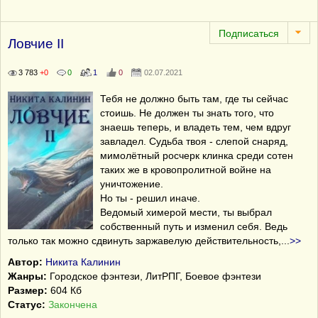
Ловчие II
3 783
+0
0
1
0
02.07.2021
Тебя не должно быть там, где ты сейчас
стоишь. Не должен ты знать того, что
знаешь теперь, и владеть тем, чем вдруг
завладел. Судьба твоя - слепой снаряд,
мимолётный росчерк клинка среди сотен
таких же в кровопролитной войне на
уничтожение.
Но ты - решил иначе.
Ведомый химерой мести, ты выбрал
собственный путь и изменил себя. Ведь
только так можно сдвинуть заржавелую действительность,
...
>>
Автор:
Никита Калинин
Жанры:
Городское фэнтези, ЛитРПГ, Боевое фэнтези
Размер:
604 Кб
Статус:
Закончена