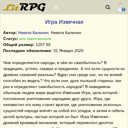
Игра Извечная
Автор:
Никита Калинин
, Никита Калинин
Статус:
все законченные
Общий размер:
1207 Кб
Последнее обновление:
31 Января 2020
Чем определяются народы, в чём их самобытность? В
традициях, устоях, сказках и преданиях. А что если сущности из
древних сказаний реальны? Вдруг они среди нас, но не всякий
способен их видеть? Что если они, духи пыльной старины, как
раз и определяют самобытность народов? В невидимом
обычным людям мире ведётся Извечная Игра, цель которой -
постоянное уничтожение народами друг друга. Игра, где
неизвестно кто кому станет врагом, где уничтожение исконных
сущностей народа влечёт за собой его упадок, а затем и гибель
целой культуры, частью которой он был. Игра Извечная -
древний кровавый механизм, который перемолол десяток