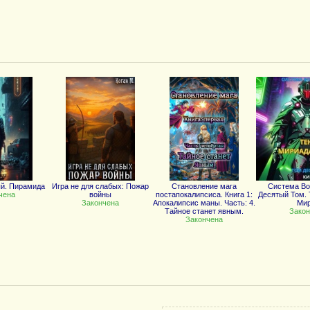
й. Пирамида
Игра не для слабых: Пожар
Становление мага
Система В
чена
войны
постапокалипсиса. Книга 1:
Десятый Том. 
Закончена
Апокалипсис маны. Часть: 4.
Ми
Тайное станет явным.
Закон
Закончена