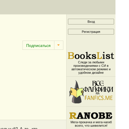
Следи за любыми
произведениями с СИ в
автоматическом режиме и
удобном дизайне
Мега-прокачка и мега-нагиб
всего, что шевелится!
уальный? А те, кто