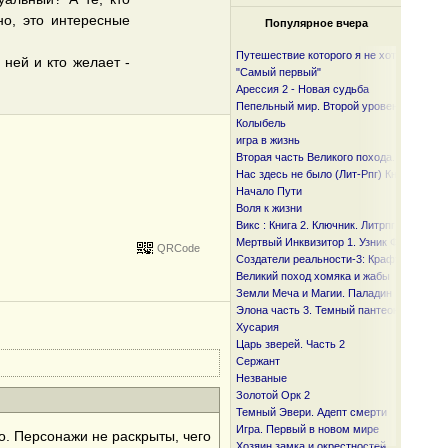
но, это интересные
Популярное вчера
Путешествие которого я не хотел
 ней и кто желает -
"Самый первый"
Арессия 2 - Новая судьба
Пепельный мир. Второй уровень
Колыбель
игра в жизнь
Вторая часть Великого похода. От океан
Нас здесь не было (Лит-Рпг) Книга I и I I
Начало Пути
Воля к жизни
Викс : Книга 2. Ключник. Литрпг
Мертвый Инквизитор 1. Узник Фанмира
QRCode
Создатели реальности-3: Крафтер
Великий поход хомяка и жабы
Земли Меча и Магии. Паладин
Элона часть 3. Темный пантеон
Хусария
Царь зверей. Часть 2
Сержант
Незваные
Золотой Орк 2
Темный Эвери. Адепт смерти
Игра. Первый в новом мире
го. Персонажи не раскрыты, чего
Хозяин замка и окрестностей