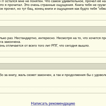
е гг остался мне не понятен. Что самое удивительное, прочел её н
что я прочитал. Это очень странные ощущения. Книга тебя не грузит
ое прочел, но тут бац, конец книги и ощущения как будто тебя "обм
лько раз. Нестандартно, интересно. Несмотря на то, что хочется 
га закончена.
ень отличается от всего того лит РПГ, что сегодня вышло.
бо за книгу, жаль сюжет закончен, а так и продолжения бы с удово
Написать рекомендацию