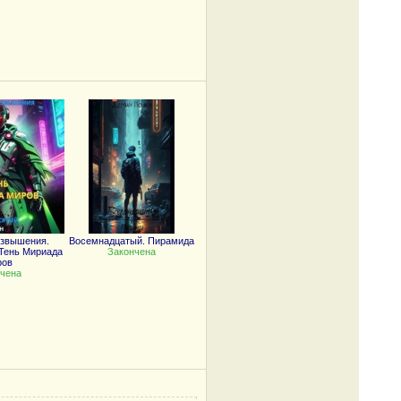
озвышения.
Восемнадцатый. Пирамида
Тень Мириада
Закончена
ров
чена