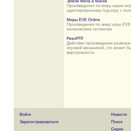
Земли Меча и Магии
Произведения по миру серии игр 
адаптированному под игру с по
Миры EVE Online
Произведения по миру игры EVE-
космическим сеттингам
РеалРПГ
Действие произведения разворач
игровой механикой, это может б
виртуальность
Войти
Новости
Зарегистрироваться
Поиск
Серии