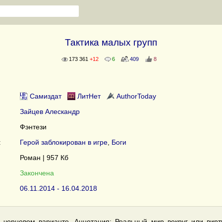
Тактика малых групп
173 361
+12
6
409
8
Самиздат
ЛитНет
AuthorToday
Зайцев Алескандр
Фэнтези
:
Герой заблокирован в игре
,
Боги
Роман | 957 Кб
Закончена
06.11.2014 - 16.04.2018
 черновом варианте. Аннотация: Реальный мир вокруг или вирт