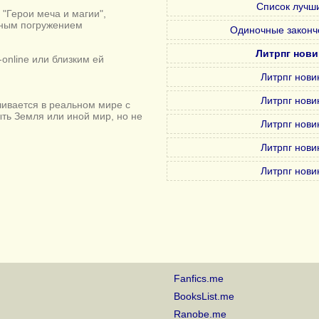
Список лучши
"Герои меча и магии",
лным погружением
Одиночные законч
Литрпг нови
online или близким ей
Литрпг нови
Литрпг нови
ивается в реальном мире с
ыть Земля или иной мир, но не
Литрпг нови
Литрпг нови
Литрпг нови
Fanfics.me
BooksList.me
Ranobe.me