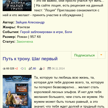
- это не важно, они просто учатся тут жить...
[ На сайте лоция, есть рецензия на данный
текст: "Лоция" Приглашаю ознакомится с
ней и кто желает - принять участие в обсуждении.]
Автор:
Зайцев Алескандр
Жанры:
Фэнтези
События:
Герой заблокирован в игре
,
Боги
Размер:
Роман | 957 Кб
Статус:
Закончена
Путь к трону. Шаг первый
66 028
+2
1
80
2
06.11.2014
Та, которую ты любишь всю жизнь, та,
которая для тебя дороже всего, та, которую
ты потерял безвозвратно… желает стать
королевой лесных эльфов. И нет для тебя
желания большего, чем стать ее мужем. Но
мужем может быть только равный, а это
значит, что тебя ждет долгий и трудный путь.