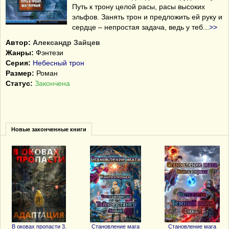
Путь к трону целой расы, расы высоких
эльфов. Занять трон и предложить ей руку и
сердце – непростая задача, ведь у теб
...
>>
Автор:
Александр Зайцев
Жанры:
Фэнтези
Серия:
Небесный трон
Размер:
Роман
Статус:
Закончена
Новые законченные книги
В оковах пропасти 3.
Становление мага
Становление мага