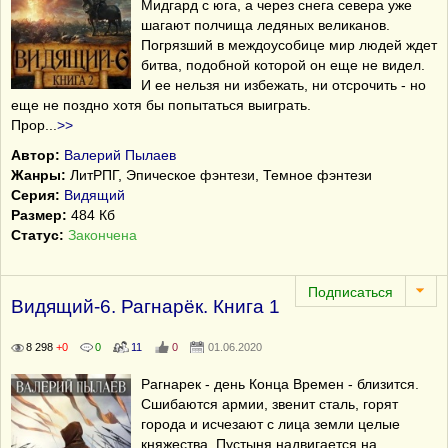
Мидгард с юга, а через снега севера уже
шагают полчища ледяных великанов.
Погрязший в междоусобице мир людей ждет
битва, подобной которой он еще не видел.
И ее нельзя ни избежать, ни отсрочить - но
еще не поздно хотя бы попытаться выиграть.
Прор
...
>>
Автор:
Валерий Пылаев
Жанры:
ЛитРПГ, Эпическое фэнтези, Темное фэнтези
Серия:
Видящий
Размер:
484 Кб
Статус:
Закончена
Видящий-6. Рагнарёк. Книга 1
8 298
+0
0
11
0
01.06.2020
Рагнарек - день Конца Времен - близится.
Сшибаются армии, звенит сталь, горят
города и исчезают с лица земли целые
княжества. Пустыня надвигается на