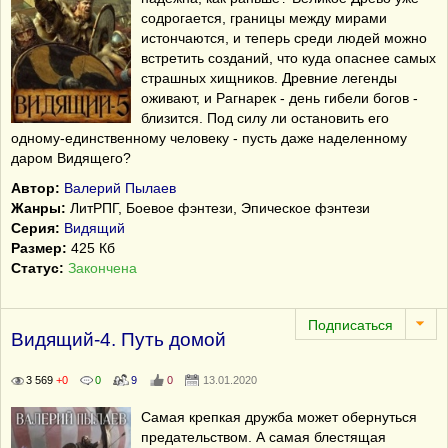
содрогается, границы между мирами
истончаются, и теперь среди людей можно
встретить созданий, что куда опаснее самых
страшных хищников. Древние легенды
оживают, и Рагнарек - день гибели богов -
близится. Под силу ли остановить его
одному-единственному человеку - пусть даже наделенному
даром Видящего?
Автор:
Валерий Пылаев
Жанры:
ЛитРПГ, Боевое фэнтези, Эпическое фэнтези
Серия:
Видящий
Размер:
425 Кб
Статус:
Закончена
Видящий-4. Путь домой
3 569
+0
0
9
0
13.01.2020
Самая крепкая дружба может обернуться
предательством. А самая блестящая