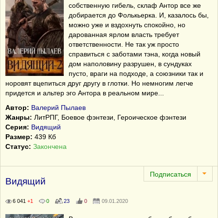
собственную гибель, склаф Антор все же
добирается до Фолькьерка. И, казалось бы,
можно уже и вздохнуть спокойно, но
дарованная ярлом власть требует
ответственности. Не так уж просто
справиться с заботами тэна, когда новый
дом наполовину разрушен, в сундуках
пусто, враги на подходе, а союзники так и
норовят вцепиться друг другу в глотки. Но немногим легче
придется и альтер эго Антора в реальном мире...
Автор:
Валерий Пылаев
Жанры:
ЛитРПГ, Боевое фэнтези, Героическое фэнтези
Серия:
Видящий
Размер:
439 Кб
Статус:
Закончена
Видящий
6 041
+1
0
23
0
09.01.2020