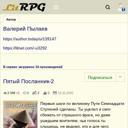
Автор
Валерий Пылаев
https://author.today/u/139147
https://litnet.com/-u3292
В сервис загружено 10 произведений
Пятый Посланник-2
2 349
+1
0
3
0
13.11.2020
Первые шаги по великому Пути Семнадцати
Ступеней сделаны. Ты уцелел и смог
сбежать от страшного врага, но даже
ушедшим воителям, чьи голоса ты
слышишь, не ведомо, кто и для чего