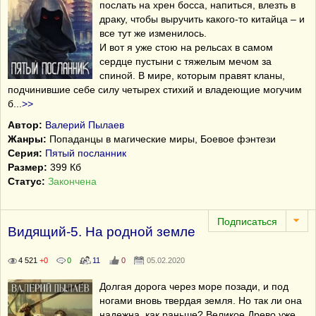
послать на хрен босса, напиться, влезть в
драку, чтобы выручить какого-то китайца – и
все тут же изменилось.
И вот я уже стою на рельсах в самом
сердце пустыни с тяжелым мечом за
спиной. В мире, которым правят кланы,
подчинившие себе силу четырех стихий и владеющие могучим
б
...
>>
Автор:
Валерий Пылаев
Жанры:
Попаданцы в магические миры, Боевое фэнтези
Серия:
Пятый посланник
Размер:
399 Кб
Статус:
Закончена
Видящий-5. На родной земле
4 521
+0
0
11
0
05.02.2020
Долгая дорога через море позади, и под
ногами вновь твердая земля. Но так ли она
надежна, как раньше? Великое Древо уже