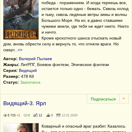
победа - поражением. И когда теряешь все,
остается только одно - бежать. Сквозь холод
и тьму, сквозь ледяные ветры зимы и волны
Большого Моря. На юг, в давно ставшими
чужими земли, где тебя не ждет никто. Никто
и ничто.
Кроме крохотного шанса отыскать новый
дом, вновь обрести силу и вернуть то, что отняли враги. Но
смерт
...
>>
Автор:
Валерий Пылаев
Жанры:
ЛитРПГ, Боевое фэнтези, Эпическое фэнтези
Серия:
Видящий
Размер:
478 Кб
Статус:
Закончена
Видящий-3. Ярл
5 715
+1
0
12
0
12.01.2020
Коварный и опасный враг разбит. Казалось