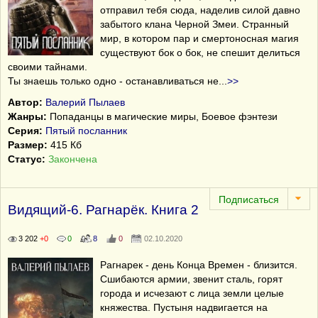
отправил тебя сюда, наделив силой давно
забытого клана Черной Змеи. Странный
мир, в котором пар и смертоносная магия
существуют бок о бок, не спешит делиться
своими тайнами.
Ты знаешь только одно - останавливаться не
...
>>
Автор:
Валерий Пылаев
Жанры:
Попаданцы в магические миры, Боевое фэнтези
Серия:
Пятый посланник
Размер:
415 Кб
Статус:
Закончена
Видящий-6. Рагнарёк. Книга 2
3 202
+0
0
8
0
02.10.2020
Рагнарек - день Конца Времен - близится.
Сшибаются армии, звенит сталь, горят
города и исчезают с лица земли целые
княжества. Пустыня надвигается на