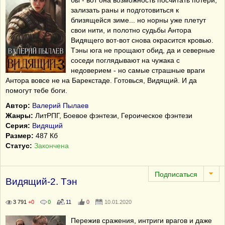
бы - вот она возможность посчитать потери,
зализать раны и подготовиться к
близящейся зиме... но норны уже плетут
свои нити, и полотно судьбы Антора
Видящего вот-вот снова окрасится кровью.
Тэны юга не прощают обид, да и северные
соседи поглядывают на чужака с
недоверием - но самые страшные враги
Антора вовсе не на Барекстаде. Готовься, Видящий. И да
помогут тебе боги.
Автор:
Валерий Пылаев
Жанры:
ЛитРПГ, Боевое фэнтези, Героическое фэнтези
Серия:
Видящий
Размер:
487 Кб
Статус:
Закончена
Видящий-2. Тэн
3 791
+0
0
11
0
10.01.2020
Пережив сражения, интриги врагов и даже