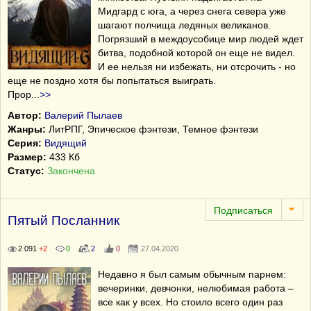
Мидгард с юга, а через снега севера уже
шагают полчища ледяных великанов.
Погрязший в междоусобице мир людей ждет
битва, подобной которой он еще не видел.
И ее нельзя ни избежать, ни отсрочить - но
еще не поздно хотя бы попытаться выиграть.
Прор
...
>>
Автор:
Валерий Пылаев
Жанры:
ЛитРПГ, Эпическое фэнтези, Темное фэнтези
Серия:
Видящий
Размер:
433 Кб
Статус:
Закончена
Пятый Посланник
2 091
+2
0
2
0
27.04.2020
Недавно я был самым обычным парнем:
вечеринки, девчонки, нелюбимая работа –
все как у всех. Но стоило всего один раз