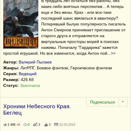
В тридцать лет остаться без работы, без
каких-либо внятных перспектив... А теперь
еще и без жены. Крах - или все-таки
последний шанс ввязаться в авантюру?
Потерявший былую популярность писатель
Антон Смирнов принимает приглашение от
старого друга и отправляется на
виртуальные просторы морей в поисках
наживы. Поначалу "Гардарика" кажется
простой игрушкой. Но все изменится, когда Антон пой
...
>>
Автор:
Валерий Пылаев
Жанры:
ЛитРПГ, Боевое фэнтези, Героическое фэнтези
Серия:
Видящий
Размер:
426 Кб
Статус:
Закончена
Хроники Небесного Края.
Беглец
1 495
+0
0
3
0
02.03.2019