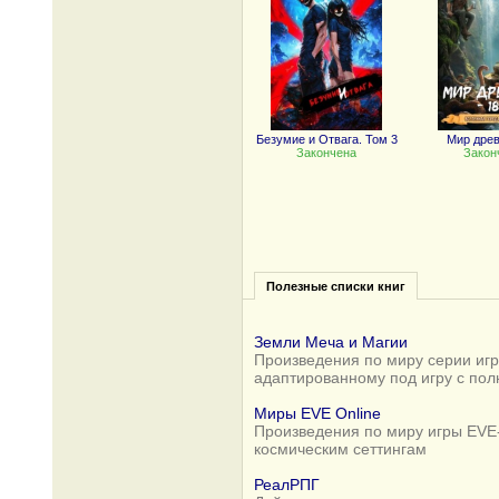
Безумие и Отвага. Том 3
Мир древ
Закончена
Закон
Полезные списки книг
Земли Меча и Магии
Произведения по миру серии игр 
адаптированному под игру с по
Миры EVE Online
Произведения по миру игры EVE-
космическим сеттингам
РеалРПГ