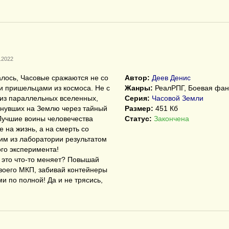
.2022
алось, Часовые сражаются не со
Автор:
Деев Денис
 пришельцами из космоса. Не с
Жанры:
РеалРПГ, Боевая фан
из параллельных вселенных,
Серия:
Часовой Земли
нувших на Землю через тайный
Размер:
451 Кб
Лучшие воины человечества
Статус:
Закончена
е на жизнь, а на смерть со
м из лаборатории результатом
го эксперимента!
 это что-то меняет? Повышай
воего МКП, забивай контейнеры
и по полной! Да и не трясись,