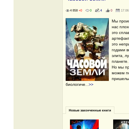
4 858
+0
0
4
0
17.06
Мы проиг
нас плох
это спла
артефакт
это непр
годами в
элита, л
планете.
Но мы пр
можем по
пришель
биологиче
...
>>
Новые законченные книги