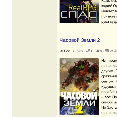
Казалось
задач! О
меняет в
признает
руки суд
Часовой Земли 2
3 004
+1
0
3
0
09.08
Из пирам
пришельц
другим. 
сражени
счетом.
иудушки 
ослабля
– все! П
список 
Но Заст
пришельц