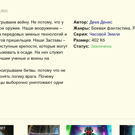
.2021
рываем войну. Не потому, что у
Автор:
Деев Денис
ое оружие. Наше вооружение –
Жанры:
Боевая фантастика, 
в передовых земных технологий и
Серия:
Часовой Земли
ов пришельцев. Наши Заставы –
Размер:
402 Кб
иступные крепости, которые могут
Статус:
Закончена
ыживать в осаде. На них служит
учшие ученые и воины на
оигрываем битвы, потому что не
нять логику врага. Почему
цы выборочно уничтожают одни