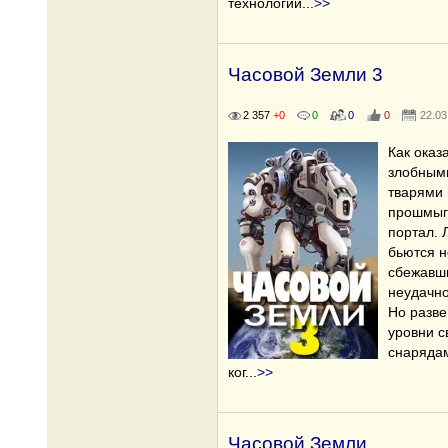
технологии
...
>>
Часовой Земли 3
2 357
+0
0
0
0
22.03
Как оказ
злобными
тварями 
прошмыг
портал. 
бьются н
сбежавши
неудачно
Но разве
уровни с
снарядам
ког
...
>>
Часовой Земли