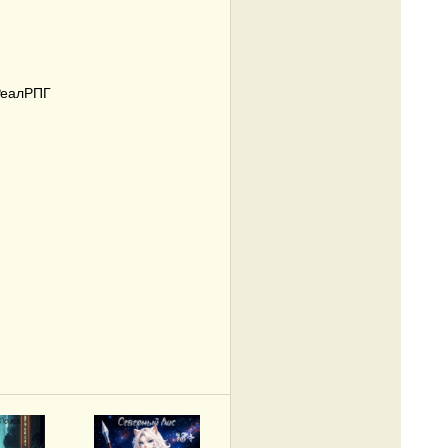
РеалРПГ