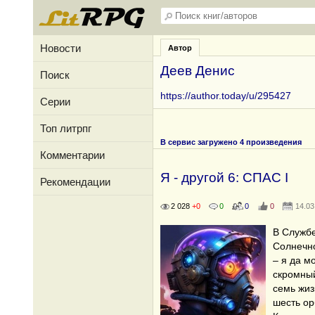
Новости
Автор
Деев Денис
Поиск
https://author.today/u/295427
Серии
Топ литрпг
В сервис загружено 4 произведения
Комментарии
Я - другой 6: СПАС I
Рекомендации
2 028
+0
0
0
0
14.03
В Служб
Солнечно
– я да м
скромный
семь жиз
шесть ор