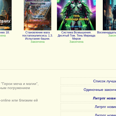
них 18.
Становление мага
Система Возвышения.
Восемнадцат
чена
постапокалипсиса. 1.3.
Десятый Том. Тень Мириада
Закон
Испытание башни.
Миров
Закончена
Закончена
Список лучши
"Герои меча и магии",
лным погружением
Одиночные законч
Литрпг нови
online или близким ей
Литрпг нови
Литрпг нови