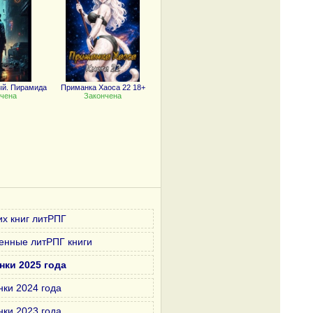
ый. Пирамида
Приманка Хаоса 22 18+
чена
Закончена
х книг литРПГ
енные литРПГ книги
нки 2025 года
нки 2024 года
нки 2023 года