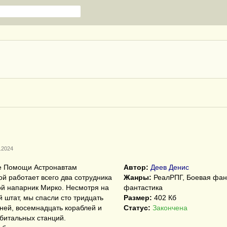
.2024
е Помощи Астронавтам
Автор:
Деев Денис
й работает всего два сотрудника
Жанры:
РеалРПГ, Боевая фан
ой напарник Мирко. Несмотря на
фантастика
 штат, мы спасли сто тридцать
Размер:
402 Кб
ней, восемнадцать кораблей и
Статус:
Закончена
битальных станций.