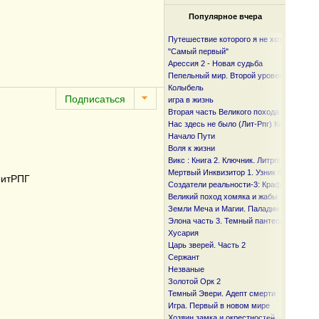
Популярное вчера
Путешествие которого я не хотел
"Самый первый"
Арессия 2 - Новая судьба
Пепельный мир. Второй уровень
Колыбель
игра в жизнь
Вторая часть Великого похода. От океан
Нас здесь не было (Лит-Рпг) Книга I и I I
Начало Пути
Воля к жизни
Викс : Книга 2. Ключник. Литрпг
Мертвый Инквизитор 1. Узник Фанмира
ЛитРПГ
Создатели реальности-3: Крафтер
Великий поход хомяка и жабы
Земли Меча и Магии. Паладин
Элона часть 3. Темный пантеон
Хусария
Царь зверей. Часть 2
Сержант
Незваные
Золотой Орк 2
Темный Эвери. Адепт смерти
Игра. Первый в новом мире
Хозяин замка и окрестностей