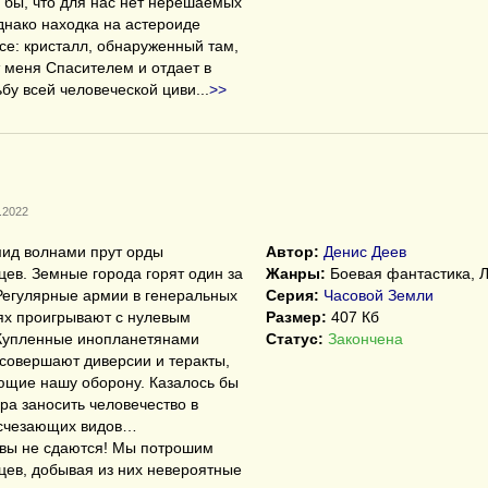
 бы, что для нас нет нерешаемых
днако находка на астероиде
се: кристалл, обнаруженный там,
 меня Спасителем и отдает в
ьбу всей человеческой циви
...
>>
.2022
ид волнами прут орды
Автор:
Денис Деев
ев. Земные города горят один за
Жанры:
Боевая фантастика, 
Регулярные армии в генеральных
Серия:
Часовой Земли
ях проигрывают с нулевым
Размер:
407 Кб
 Купленные инопланетянами
Статус:
Закончена
совершают диверсии и теракты,
ющие нашу оборону. Казалось бы
ора заносить человечество в
исчезающих видов…
авы не сдаются! Мы потрошим
ев, добывая из них невероятные