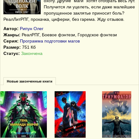
охоту. Другие "маги" хотят отобрать весь лут.
Получится ли уцелеть, если даже малейшее
пропущенное заклятье приносит боль?
РеалЛитРПГ, прокачка, циферки, без гарема. Жду отзывов.
Автор:
Рипун Олег
Жанры:
РеалРПГ, Боевое фэнтези, Городское фэнтези
Серия:
Программа подготовки магов
Размер:
751 Кб
Статус:
Закончена
Новые законченные книги