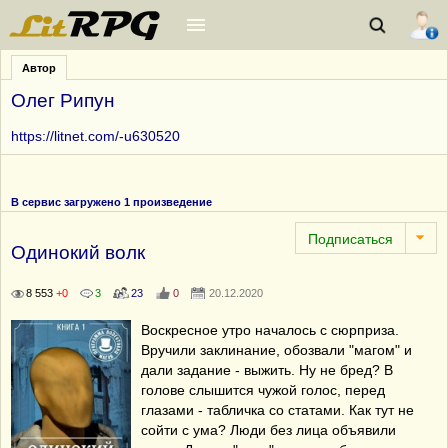
Автор
Олег Рипун
https://litnet.com/-u630520
В сервис загружено 1 произведение
Одинокий волк
8 553
+0
3
23
0
20.12.2020
Воскресное утро началось с сюрприза.
Вручили заклинание, обозвали "магом" и
дали задание - выжить. Ну не бред? В
голове слышится чужой голос, перед
глазами - табличка со статами. Как тут не
сойти с ума? Люди без лица объявили