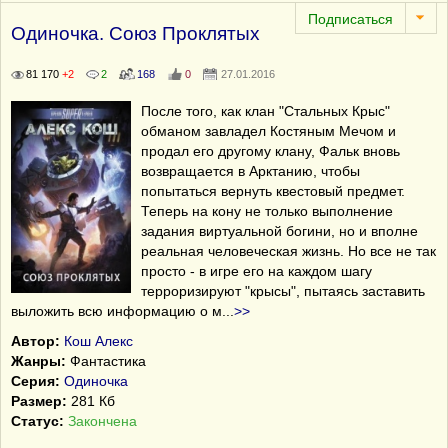
Одиночка. Союз Проклятых
81 170
+2
2
168
0
27.01.2016
После того, как клан "Стальных Крыс"
обманом завладел Костяным Мечом и
продал его другому клану, Фальк вновь
возвращается в Арктанию, чтобы
попытаться вернуть квестовый предмет.
Теперь на кону не только выполнение
задания виртуальной богини, но и вполне
реальная человеческая жизнь. Но все не так
просто - в игре его на каждом шагу
терроризируют "крысы", пытаясь заставить
выложить всю информацию о м
...
>>
Автор:
Кош Алекс
Жанры:
Фантастика
Серия:
Одиночка
Размер:
281 Кб
Статус:
Закончена