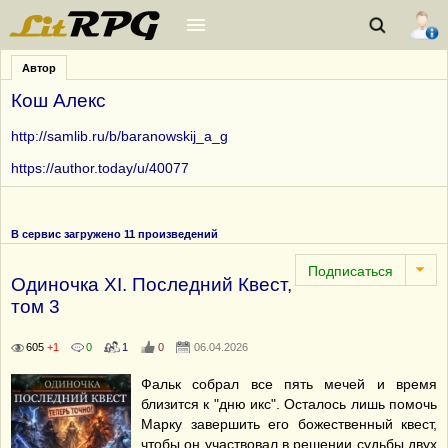
Автор
Кош Алекс
http://samlib.ru/b/baranowskij_a_g
https://author.today/u/40077
В сервис загружено 11 произведений
Одиночка XI. Последний Квест,
том 3
605
+1
0
1
0
06.04.2026
Фальк собрал все пять мечей и время
близится к "дню икс". Осталось лишь помочь
Марку завершить его божественный квест,
чтобы он участвовал в решении судьбы двух