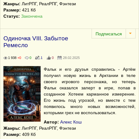
Жанры:
ЛитРПГ, РеалРПГ, Фэнтези
Размер:
421 Кб
Статус:
Закончена
Одиночка VIII. Забытое
Ремесло
1 938
+0
0
1
0
28.02.2025
Фальк и его друзья справились - Артём
получил новую жизнь в Арктании в теле
своего игрового персонажа, но теперь
Фальк оказался заперт в игре, попав в
созданное Хотеем карманное измерение.
Его жизнь под угрозой, но вместе с тем
появилось много новых возможностей,
которыми грех не воспользоваться.
Автор:
Алекс Кош
Жанры:
ЛитРПГ, РеалРПГ, Фэнтези
Размер:
409 Кб