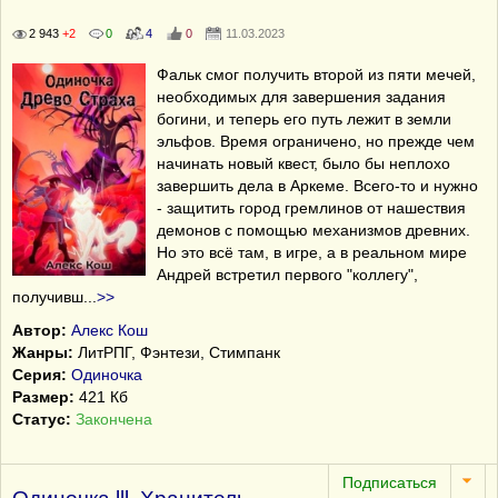
2 943
+2
0
4
0
11.03.2023
Фальк смог получить второй из пяти мечей,
необходимых для завершения задания
богини, и теперь его путь лежит в земли
эльфов. Время ограничено, но прежде чем
начинать новый квест, было бы неплохо
завершить дела в Аркеме. Всего-то и нужно
- защитить город гремлинов от нашествия
демонов с помощью механизмов древних.
Но это всё там, в игре, а в реальном мире
Андрей встретил первого "коллегу",
получивш
...
>>
Автор:
Алекс Кош
Жанры:
ЛитРПГ, Фэнтези, Стимпанк
Серия:
Одиночка
Размер:
421 Кб
Статус:
Закончена