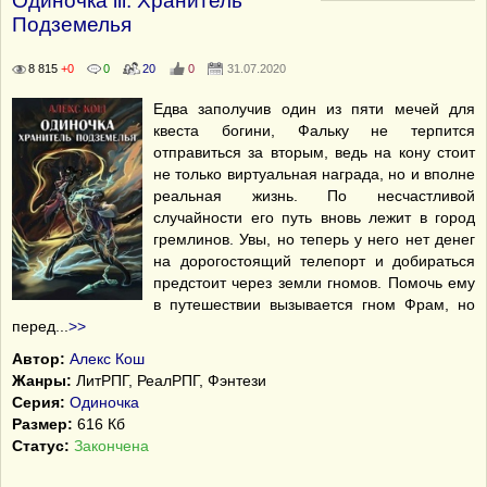
Одиночка lll. Хранитель
Подземелья
8 815
+0
0
20
0
31.07.2020
Едва заполучив один из пяти мечей для
квеста богини, Фальку не терпится
отправиться за вторым, ведь на кону стоит
не только виртуальная награда, но и вполне
реальная жизнь. По несчастливой
случайности его путь вновь лежит в город
гремлинов. Увы, но теперь у него нет денег
на дорогостоящий телепорт и добираться
предстоит через земли гномов. Помочь ему
в путешествии вызывается гном Фрам, но
перед
...
>>
Автор:
Алекс Кош
Жанры:
ЛитРПГ, РеалРПГ, Фэнтези
Серия:
Одиночка
Размер:
616 Кб
Статус:
Закончена