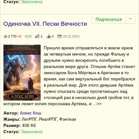
Статус:
Закончена
Одиночка VII. Пески Вечности
2 770
+0
0
1
0
25.11.2024
Пришло время отправляться в земли орков
за четвертым мечом, но прежде Фальку и
друзьям нужно воскресить погибшего в
реальном мире друга. Отныне Артём станет
эмиссаром Бога Мёртвых в Арктании в то
время, как сам виртуальный бог перебрался
в реальный мир. Для этого девушке Артёма
нужно отыскать среди пролетающих над
столицей раз в несколько дней гробов тот, в
котором лежит копия персонажа Артёма, и
...
>>
Автор:
Алекс Кош
Жанры:
ЛитРПГ, РеалРПГ, Фэнтези
Размер:
406 Кб
Статус:
Закончена