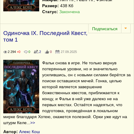
Размер:
438 Кб
Статус:
Закончена
Одиночка IX. Последний Квест,
том 1
2 294
+0
0
2
0
27.09.2025
Фальк снова в игре. Не только вернув
потерянные уровни, но и значительно
усилившись, он с новыми силами берётся за
поиски оставшихся мечей. Гонка, целью
которой является завершение
божественных квестов, приближается к
концу, и Фальк в ней уже далеко не на
первых местах. Остаётся надеяться, что
подготовка, проведённая в локальном
мирке благодаря Хотею, окажется полезной. Орки уже идут на
штурм Келе
...
>>
Автор:
Алекс Кош