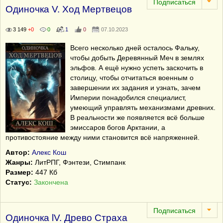
Одиночка V. Ход Мертвецов
3 149
+0
0
1
0
07.10.2023
Всего несколько дней осталось Фальку,
чтобы добыть Деревянный Меч в землях
эльфов. А ещё нужно успеть заскочить в
столицу, чтобы отчитаться военным о
завершении их задания и узнать, зачем
Империи понадобился специалист,
умеющий управлять механизмами древних.
В реальности же появляется всё больше
эмиссаров богов Арктании, а
противостояние между ними становится всё напряженней.
Автор:
Алекс Кош
Жанры:
ЛитРПГ, Фэнтези, Стимпанк
Размер:
447 Кб
Статус:
Закончена
Одиночка lV. Древо Страха