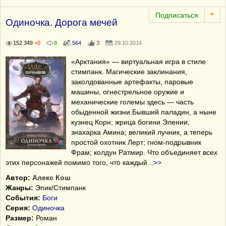
Одиночка. Дорога мечей
152 349
+0
8
564
3
29.10.2014
«Арктания» — виртуальная игра в стиле
стимпанк. Магические заклинания,
заколдованные артефакты, паровые
машины, огнестрельное оружие и
механические големы здесь — часть
обыденной жизни.Бывший паладин, а ныне
кузнец Корн; жрица богини Элении,
знахарка Амина; великий лучник, а теперь
простой охотник Лерт; гном-подрывник
Фрам; колдун Ратмир. Что объединяет всех
этих персонажей помимо того, что каждый
...
>>
Автор:
Алекс Кош
Жанры:
Эпик/Стимпанк
События:
Боги
Серия:
Одиночка
Размер:
Роман