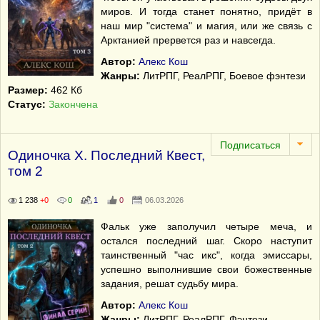
миров. И тогда станет понятно, придёт в
наш мир "система" и магия, или же связь с
Арктанией прервется раз и навсегда.
Автор:
Алекс Кош
Жанры:
ЛитРПГ, РеалРПГ, Боевое фэнтези
Размер:
462 Кб
Статус:
Закончена
Одиночка X. Последний Квест,
том 2
1 238
+0
0
1
0
06.03.2026
Фальк уже заполучил четыре меча, и
остался последний шаг. Скоро наступит
таинственный "час икс", когда эмиссары,
успешно выполнившие свои божественные
задания, решат судьбу мира.
Автор:
Алекс Кош
Жанры:
ЛитРПГ, РеалРПГ, Фэнтези