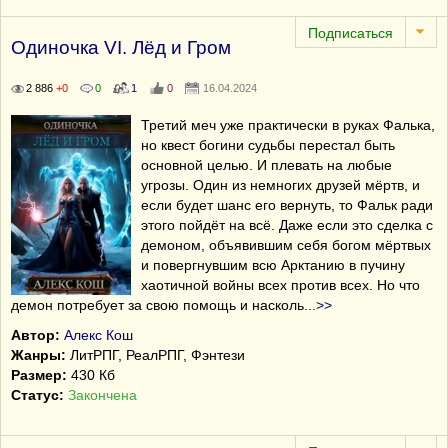
Одиночка VI. Лёд и Гром
2 886
+0
0
1
0
16.04.2024
Третий меч уже практически в руках Фалька,
но квест богини судьбы перестал быть
основной целью. И плевать на любые
угрозы. Один из немногих друзей мёртв, и
если будет шанс его вернуть, то Фальк ради
этого пойдёт на всё. Даже если это сделка с
демоном, объявившим себя богом мёртвых
и повергнувшим всю Арктанию в пучину
хаотичной войны всех против всех. Но что
демон потребует за свою помощь и насколь
...
>>
Автор:
Алекс Кош
Жанры:
ЛитРПГ, РеалРПГ, Фэнтези
Размер:
430 Кб
Статус:
Закончена