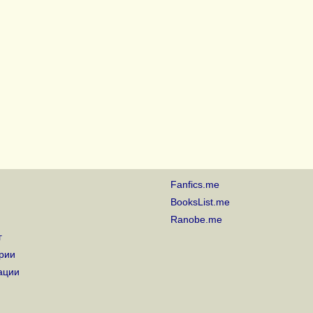
Fanfics.me
BooksList.me
Ranobe.me
г
рии
ации