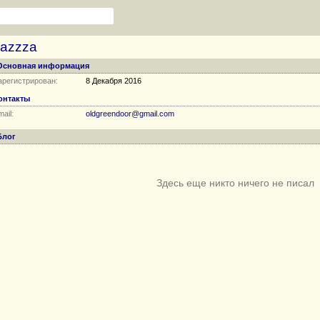
sazzza
Основная информация
арегистрирован:
8 Декабря 2016
онтакты
ail:
oldgreendoor@gmail.com
Блог
Здесь еще никто ничего не писал