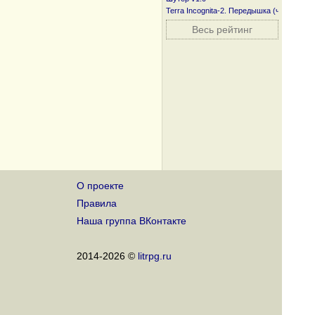
Terra Incognita-2. Передышка (часть пер
Весь рейтинг
О проекте
Правила
Наша группа ВКонтакте
2014-2026 ©
litrpg.ru