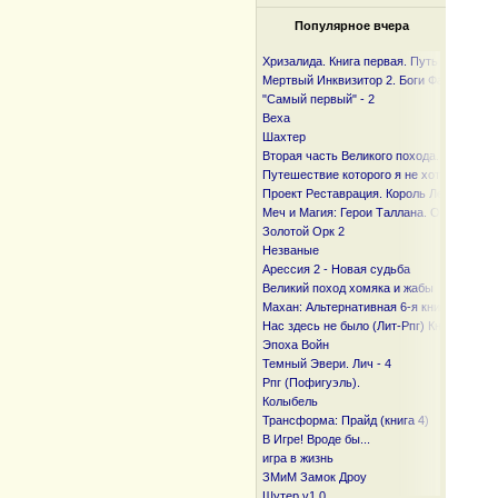
Популярное вчера
Хризалида. Книга первая. Путь предвест
Мертвый Инквизитор 2. Боги Фанмира
"Самый первый" - 2
Веха
Шахтер
Вторая часть Великого похода. От океан
Путешествие которого я не хотел
Проект Реставрация. Король Лесов.
Меч и Магия: Герои Таллана. Орден ста
Золотой Орк 2
Незваные
Арессия 2 - Новая судьба
Великий поход хомяка и жабы
Махан: Альтернативная 6-я книга
Нас здесь не было (Лит-Рпг) Книга I и I I
Эпоха Войн
Темный Эвери. Лич - 4
Рпг (Пофигуэль).
Колыбель
Трансформа: Прайд (книга 4)
В Игре! Вроде бы...
игра в жизнь
ЗМиМ Замок Дроу
Шутер v1.0